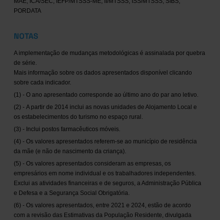
MAE, ICA/SEC, IEFP/MTSSS-ME, II/MTSSS, ISS/MTSSS, SIBS,
PORDATA
NOTAS
A implementação de mudanças metodológicas é assinalada por quebra
de série.
Mais informação sobre os dados apresentados disponível clicando
sobre cada indicador.
(1) - O ano apresentado corresponde ao último ano do par ano letivo.
(2) - A partir de 2014 inclui as novas unidades de Alojamento Local e
os estabelecimentos do turismo no espaço rural.
(3) - Inclui postos farmacêuticos móveis.
(4) - Os valores apresentados referem-se ao município de residência
da mãe (e não de nascimento da criança).
(5) - Os valores apresentados consideram as empresas, os
empresários em nome individual e os trabalhadores independentes.
Exclui as atividades financeiras e de seguros, a Administração Pública
e Defesa e a Segurança Social Obrigatória.
(6) - Os valores apresentados, entre 2021 e 2024, estão de acordo
com a revisão das Estimativas da População Residente, divulgada