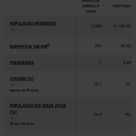
FREIXO DE
ESPADA À
PORTUGAL
CINTA
POPULAÇÃO RESIDENTE
POPULAÇÃO RESIDENTE
2.958
11.424.031
(6)
(6)
2
2
SUPERFÍCIE EM KM
SUPERFÍCIE EM KM
244
92.225
FREGUESIAS
FREGUESIAS
4
3.259
JOVENS (%)
JOVENS (%)
10,1
12,5
(6)
(6)
menos de 15 anos
menos de 15 anos
POPULAÇÃO EM IDADE ATIVA
POPULAÇÃO EM IDADE ATIVA
(%)
(%)
54,0
64,3
(6)
(6)
15 aos 64 anos
15 aos 64 anos