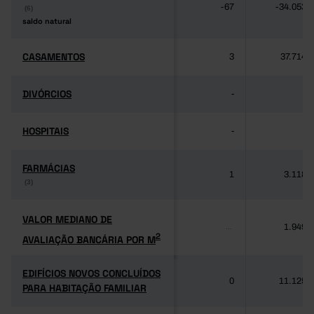
-67
-34.053
(6)
(6)
saldo natural
saldo natural
CASAMENTOS
CASAMENTOS
3
37.714
DIVÓRCIOS
DIVÓRCIOS
-
-
HOSPITAIS
HOSPITAIS
-
-
FARMÁCIAS
FARMÁCIAS
1
3.118
(3)
(3)
VALOR MEDIANO DE
VALOR MEDIANO DE
1.949
...
2
AVALIAÇÃO BANCÁRIA POR M
2
AVALIAÇÃO BANCÁRIA POR M
EDIFÍCIOS NOVOS CONCLUÍDOS
EDIFÍCIOS NOVOS CONCLUÍDOS
0
11.125
PARA HABITAÇÃO FAMILIAR
PARA HABITAÇÃO FAMILIAR