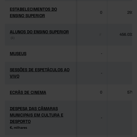
ESTABELECIMENTOS DO
ESTABELECIMENTOS DO
0
292
ENSINO SUPERIOR
ENSINO SUPERIOR
ALUNOS DO ENSINO SUPERIOR
ALUNOS DO ENSINO SUPERIOR
456.032
//
(1)
(1)
MUSEUS
MUSEUS
-
-
SESSÕES DE ESPETÁCULOS AO
SESSÕES DE ESPETÁCULOS AO
-
-
VIVO
VIVO
ECRÃS DE CINEMA
ECRÃS DE CINEMA
0
579
DESPESA DAS CÂMARAS
DESPESA DAS CÂMARAS
MUNICIPAIS EM CULTURA E
MUNICIPAIS EM CULTURA E
-
-
DESPORTO
DESPORTO
€, milhares
€, milhares