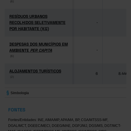
(6)
(6)
RESÍDUOS URBANOS
RESÍDUOS URBANOS
RECOLHIDOS SELETIVAMENTE
RECOLHIDOS SELETIVAMENTE
-
-
POR HABITANTE (KG)
POR HABITANTE (KG)
DESPESAS DOS MUNICÍPIOS EM
DESPESAS DOS MUNICÍPIOS EM
AMBIENTE
AMBIENTE
PER CAPITA
PER CAPITA
-
-
(6)
(6)
ALOJAMENTOS TURÍSTICOS
ALOJAMENTOS TURÍSTICOS
6
8.446
(2)
(2)
Simbologia
FONTES
Fontes/Entidades: INE, AIMA/MP, APA/MA, BP, CGA/MTSSS-MF,
DGAL/MCT, DGEEC/MECI, DGEG/MAE, DGPJ/MJ, DGS/MS, DGT/MCT-