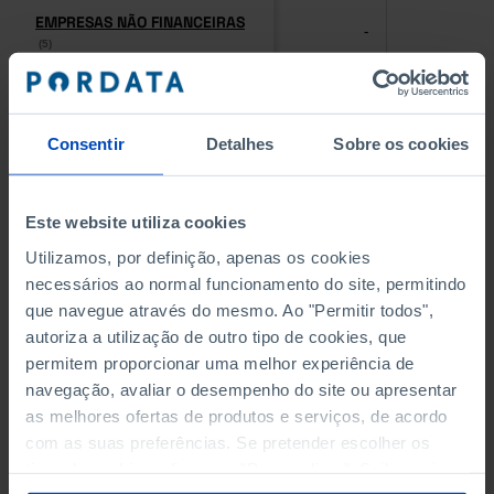
EMPRESAS NÃO FINANCEIRAS
EMPRESAS NÃO FINANCEIRAS
-
-
(5)
(5)
PESSOAL AO SERVIÇO NAS
PESSOAL AO SERVIÇO NAS
EMPRESAS NÃO FINANCEIRAS
EMPRESAS NÃO FINANCEIRAS
-
-
Consentir
Detalhes
Sobre os cookies
(5)
(5)
PESSOAL AO SERVIÇO NAS
PESSOAL AO SERVIÇO NAS
Este website utiliza cookies
QUATRO MAIORES EMPRESAS
QUATRO MAIORES EMPRESAS
-
-
DO MUNICÍPIO (%)
DO MUNICÍPIO (%)
Utilizamos, por definição, apenas os cookies
Empresas não financeiras
Empresas não financeiras
necessários ao normal funcionamento do site, permitindo
que navegue através do mesmo. Ao "Permitir todos",
VOLUME DE NEGÓCIOS DAS
VOLUME DE NEGÓCIOS DAS
autoriza a utilização de outro tipo de cookies, que
QUATRO MAIORES EMPRESAS
QUATRO MAIORES EMPRESAS
-
-
permitem proporcionar uma melhor experiência de
DO MUNICÍPIO (%)
DO MUNICÍPIO (%)
navegação, avaliar o desempenho do site ou apresentar
Empresas não financeiras
Empresas não financeiras
as melhores ofertas de produtos e serviços, de acordo
com as suas preferências. Se pretender escolher os
BANCOS, CAIXAS ECONÓMICAS
BANCOS, CAIXAS ECONÓMICAS
-
-
tipos de cookies, clique em "Personalizar". Saiba mais