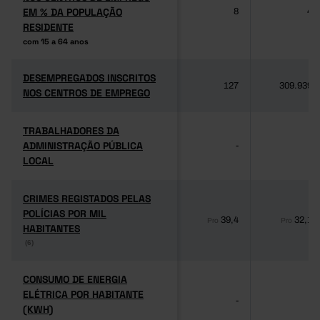
EM % DA POPULAÇÃO
EM % DA POPULAÇÃO
8
4
RESIDENTE
RESIDENTE
com 15 a 64 anos
com 15 a 64 anos
DESEMPREGADOS INSCRITOS
DESEMPREGADOS INSCRITOS
127
309.939
NOS CENTROS DE EMPREGO
NOS CENTROS DE EMPREGO
TRABALHADORES DA
TRABALHADORES DA
ADMINISTRAÇÃO PÚBLICA
ADMINISTRAÇÃO PÚBLICA
-
-
LOCAL
LOCAL
CRIMES REGISTADOS PELAS
CRIMES REGISTADOS PELAS
POLÍCIAS POR MIL
POLÍCIAS POR MIL
39,4
32,1
Pro
Pro
HABITANTES
HABITANTES
(6)
(6)
CONSUMO DE ENERGIA
CONSUMO DE ENERGIA
ELÉTRICA POR HABITANTE
ELÉTRICA POR HABITANTE
-
-
(KWH)
(KWH)