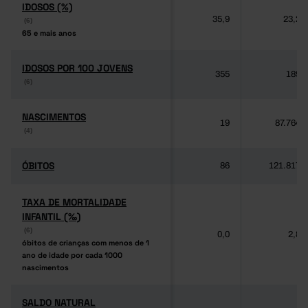
IDOSOS (%)
IDOSOS (%)
35,9
23,2
(6)
(6)
65 e mais anos
65 e mais anos
IDOSOS POR 100 JOVENS
IDOSOS POR 100 JOVENS
355
189
(6)
(6)
NASCIMENTOS
NASCIMENTOS
19
87.764
(4)
(4)
ÓBITOS
ÓBITOS
86
121.817
TAXA DE MORTALIDADE
TAXA DE MORTALIDADE
INFANTIL (‰)
INFANTIL (‰)
(6)
(6)
0,0
2,8
óbitos de crianças com menos de 1
óbitos de crianças com menos de 1
ano de idade por cada 1000
ano de idade por cada 1000
nascimentos
nascimentos
SALDO NATURAL
SALDO NATURAL