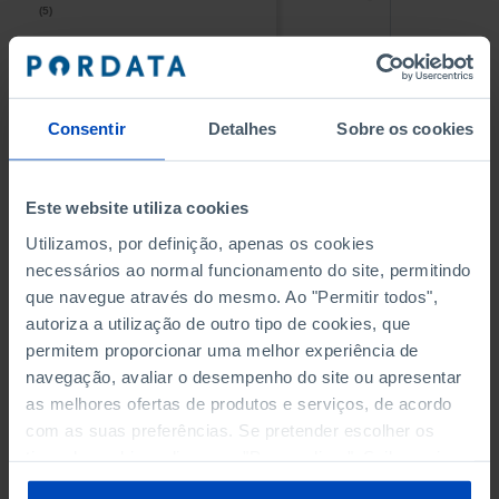
(5)
(5)
PESSOAL AO SERVIÇO NAS
PESSOAL AO SERVIÇO NAS
EMPRESAS NÃO FINANCEIRAS
EMPRESAS NÃO FINANCEIRAS
-
-
(5)
(5)
Consentir
Detalhes
Sobre os cookies
PESSOAL AO SERVIÇO NAS
PESSOAL AO SERVIÇO NAS
QUATRO MAIORES EMPRESAS
QUATRO MAIORES EMPRESAS
-
-
Este website utiliza cookies
DO MUNICÍPIO (%)
DO MUNICÍPIO (%)
Empresas não financeiras
Empresas não financeiras
Utilizamos, por definição, apenas os cookies
necessários ao normal funcionamento do site, permitindo
VOLUME DE NEGÓCIOS DAS
VOLUME DE NEGÓCIOS DAS
que navegue através do mesmo. Ao "Permitir todos",
QUATRO MAIORES EMPRESAS
QUATRO MAIORES EMPRESAS
autoriza a utilização de outro tipo de cookies, que
-
-
DO MUNICÍPIO (%)
DO MUNICÍPIO (%)
permitem proporcionar uma melhor experiência de
Empresas não financeiras
Empresas não financeiras
navegação, avaliar o desempenho do site ou apresentar
as melhores ofertas de produtos e serviços, de acordo
BANCOS, CAIXAS ECONÓMICAS
BANCOS, CAIXAS ECONÓMICAS
-
-
com as suas preferências. Se pretender escolher os
tipos de cookies, clique em "Personalizar". Saiba mais
CAIXAS DE CRÉDITO AGRÍCOLA
CAIXAS DE CRÉDITO AGRÍCOLA
sobre cookies através da gestão de preferências ou da
-
-