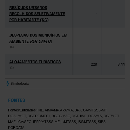
RESÍDUOS URBANOS
RESÍDUOS URBANOS
RECOLHIDOS SELETIVAMENTE
RECOLHIDOS SELETIVAMENTE
-
-
POR HABITANTE (KG)
POR HABITANTE (KG)
DESPESAS DOS MUNICÍPIOS EM
DESPESAS DOS MUNICÍPIOS EM
AMBIENTE
AMBIENTE
PER CAPITA
PER CAPITA
-
-
(6)
(6)
ALOJAMENTOS TURÍSTICOS
ALOJAMENTOS TURÍSTICOS
229
8.446
(2)
(2)
Simbologia
FONTES
Fontes/Entidades: INE, AIMA/MP, APA/MA, BP, CGA/MTSSS-MF,
DGAL/MCT, DGEEC/MECI, DGEG/MAE, DGPJ/MJ, DGS/MS, DGT/MCT-
MAE, ICA/SEC, IEFP/MTSSS-ME, II/MTSSS, ISS/MTSSS, SIBS,
PORDATA