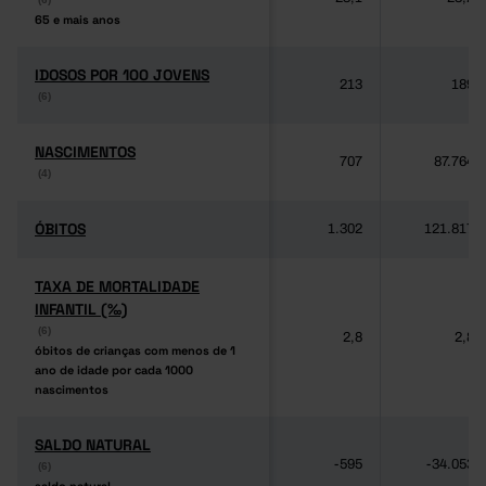
65 e mais anos
65 e mais anos
IDOSOS POR 100 JOVENS
IDOSOS POR 100 JOVENS
213
189
(6)
(6)
NASCIMENTOS
NASCIMENTOS
707
87.764
(4)
(4)
ÓBITOS
ÓBITOS
1.302
121.817
TAXA DE MORTALIDADE
TAXA DE MORTALIDADE
INFANTIL (‰)
INFANTIL (‰)
(6)
(6)
2,8
2,8
óbitos de crianças com menos de 1
óbitos de crianças com menos de 1
ano de idade por cada 1000
ano de idade por cada 1000
nascimentos
nascimentos
SALDO NATURAL
SALDO NATURAL
-595
-34.053
(6)
(6)