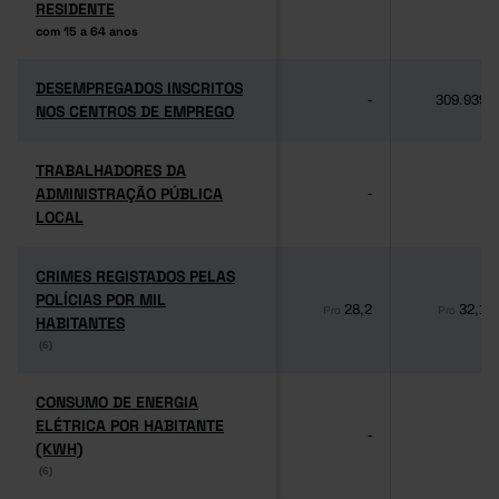
RESIDENTE
RESIDENTE
com 15 a 64 anos
com 15 a 64 anos
DESEMPREGADOS INSCRITOS
DESEMPREGADOS INSCRITOS
-
309.939
NOS CENTROS DE EMPREGO
NOS CENTROS DE EMPREGO
TRABALHADORES DA
TRABALHADORES DA
ADMINISTRAÇÃO PÚBLICA
ADMINISTRAÇÃO PÚBLICA
-
-
LOCAL
LOCAL
CRIMES REGISTADOS PELAS
CRIMES REGISTADOS PELAS
POLÍCIAS POR MIL
POLÍCIAS POR MIL
28,2
32,1
Pro
Pro
HABITANTES
HABITANTES
(6)
(6)
CONSUMO DE ENERGIA
CONSUMO DE ENERGIA
ELÉTRICA POR HABITANTE
ELÉTRICA POR HABITANTE
-
-
(KWH)
(KWH)
(6)
(6)