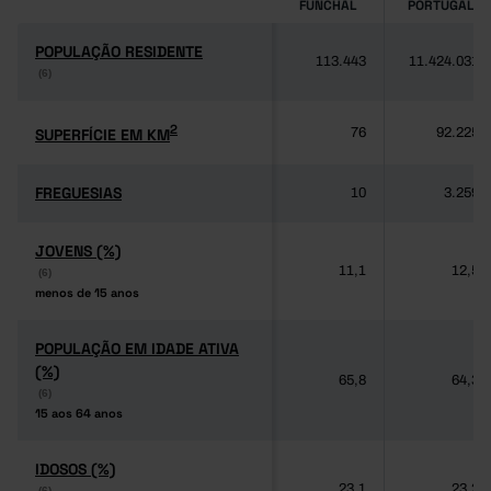
FUNCHAL
PORTUGAL
POPULAÇÃO RESIDENTE
POPULAÇÃO RESIDENTE
113.443
11.424.031
(6)
(6)
2
2
SUPERFÍCIE EM KM
SUPERFÍCIE EM KM
76
92.225
FREGUESIAS
FREGUESIAS
10
3.259
JOVENS (%)
JOVENS (%)
11,1
12,5
(6)
(6)
menos de 15 anos
menos de 15 anos
POPULAÇÃO EM IDADE ATIVA
POPULAÇÃO EM IDADE ATIVA
(%)
(%)
65,8
64,3
(6)
(6)
15 aos 64 anos
15 aos 64 anos
IDOSOS (%)
IDOSOS (%)
23,1
23,2
(6)
(6)