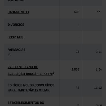
saldo natural
saldo natural
CASAMENTOS
CASAMENTOS
546
37.714
DIVÓRCIOS
DIVÓRCIOS
-
-
HOSPITAIS
HOSPITAIS
-
-
FARMÁCIAS
FARMÁCIAS
28
3.118
(3)
(3)
VALOR MEDIANO DE
VALOR MEDIANO DE
2.566
1.949
2
AVALIAÇÃO BANCÁRIA POR M
2
AVALIAÇÃO BANCÁRIA POR M
EDIFÍCIOS NOVOS CONCLUÍDOS
EDIFÍCIOS NOVOS CONCLUÍDOS
43
11.125
PARA HABITAÇÃO FAMILIAR
PARA HABITAÇÃO FAMILIAR
ESTABELECIMENTOS DO
ESTABELECIMENTOS DO
53
5.640