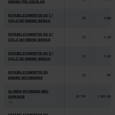
ENSINO PRÉ-ESCOLAR
ENSINO PRÉ-ESCOLAR
ESTABELECIMENTOS DO 1.º
ESTABELECIMENTOS DO 1.º
34
3.985
CICLO DO ENSINO BÁSICO
CICLO DO ENSINO BÁSICO
ESTABELECIMENTOS DO 2.º
ESTABELECIMENTOS DO 2.º
12
1.189
CICLO DO ENSINO BÁSICO
CICLO DO ENSINO BÁSICO
ESTABELECIMENTOS DO 3.º
ESTABELECIMENTOS DO 3.º
12
1.406
CICLO DO ENSINO BÁSICO
CICLO DO ENSINO BÁSICO
ESTABELECIMENTOS DO
ESTABELECIMENTOS DO
15
981
ENSINO SECUNDÁRIO
ENSINO SECUNDÁRIO
ALUNOS DO ENSINO NÃO
ALUNOS DO ENSINO NÃO
SUPERIOR
SUPERIOR
20.734
1.622.084
(1)
(1)