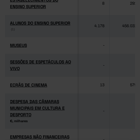
ESTABELECIMENTOS DO
ESTABELECIMENTOS DO
8
292
ENSINO SUPERIOR
ENSINO SUPERIOR
ALUNOS DO ENSINO SUPERIOR
ALUNOS DO ENSINO SUPERIOR
4.178
456.032
(1)
(1)
MUSEUS
MUSEUS
-
-
SESSÕES DE ESPETÁCULOS AO
SESSÕES DE ESPETÁCULOS AO
-
-
VIVO
VIVO
ECRÃS DE CINEMA
ECRÃS DE CINEMA
13
579
DESPESA DAS CÂMARAS
DESPESA DAS CÂMARAS
MUNICIPAIS EM CULTURA E
MUNICIPAIS EM CULTURA E
-
-
DESPORTO
DESPORTO
€, milhares
€, milhares
EMPRESAS NÃO FINANCEIRAS
EMPRESAS NÃO FINANCEIRAS
-
-