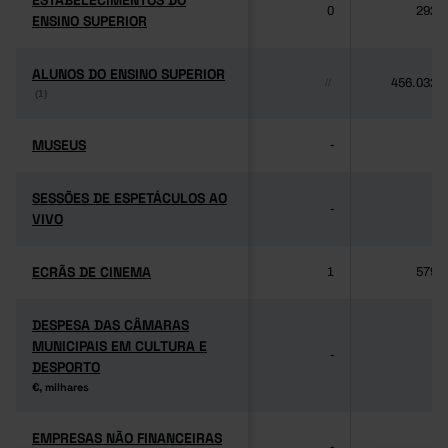
ESTABELECIMENTOS DO
ESTABELECIMENTOS DO
0
292
ENSINO SUPERIOR
ENSINO SUPERIOR
ALUNOS DO ENSINO SUPERIOR
ALUNOS DO ENSINO SUPERIOR
456.032
//
(1)
(1)
MUSEUS
MUSEUS
-
-
SESSÕES DE ESPETÁCULOS AO
SESSÕES DE ESPETÁCULOS AO
-
-
VIVO
VIVO
ECRÃS DE CINEMA
ECRÃS DE CINEMA
1
579
DESPESA DAS CÂMARAS
DESPESA DAS CÂMARAS
MUNICIPAIS EM CULTURA E
MUNICIPAIS EM CULTURA E
-
-
DESPORTO
DESPORTO
€, milhares
€, milhares
EMPRESAS NÃO FINANCEIRAS
EMPRESAS NÃO FINANCEIRAS
-
-