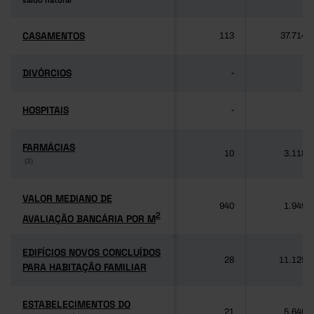
saldo natural
saldo natural
CASAMENTOS
CASAMENTOS
113
37.714
DIVÓRCIOS
DIVÓRCIOS
-
-
HOSPITAIS
HOSPITAIS
-
-
FARMÁCIAS
FARMÁCIAS
10
3.118
(3)
(3)
VALOR MEDIANO DE
VALOR MEDIANO DE
940
1.949
2
AVALIAÇÃO BANCÁRIA POR M
2
AVALIAÇÃO BANCÁRIA POR M
EDIFÍCIOS NOVOS CONCLUÍDOS
EDIFÍCIOS NOVOS CONCLUÍDOS
28
11.125
PARA HABITAÇÃO FAMILIAR
PARA HABITAÇÃO FAMILIAR
ESTABELECIMENTOS DO
ESTABELECIMENTOS DO
21
5.640