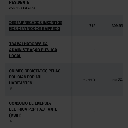
RESIDENTE
RESIDENTE
com 15 a 64 anos
com 15 a 64 anos
DESEMPREGADOS INSCRITOS
DESEMPREGADOS INSCRITOS
715
309.939
NOS CENTROS DE EMPREGO
NOS CENTROS DE EMPREGO
TRABALHADORES DA
TRABALHADORES DA
ADMINISTRAÇÃO PÚBLICA
ADMINISTRAÇÃO PÚBLICA
-
-
LOCAL
LOCAL
CRIMES REGISTADOS PELAS
CRIMES REGISTADOS PELAS
POLÍCIAS POR MIL
POLÍCIAS POR MIL
44,9
32,1
Pro
Pro
HABITANTES
HABITANTES
(6)
(6)
CONSUMO DE ENERGIA
CONSUMO DE ENERGIA
ELÉTRICA POR HABITANTE
ELÉTRICA POR HABITANTE
-
-
(KWH)
(KWH)
(6)
(6)