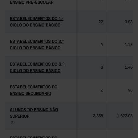
ENSINO PRÉ-ESCOLAR
ENSINO PRÉ-ESCOLAR
ESTABELECIMENTOS DO 1.º
ESTABELECIMENTOS DO 1.º
22
3.985
CICLO DO ENSINO BÁSICO
CICLO DO ENSINO BÁSICO
ESTABELECIMENTOS DO 2.º
ESTABELECIMENTOS DO 2.º
4
1.189
CICLO DO ENSINO BÁSICO
CICLO DO ENSINO BÁSICO
ESTABELECIMENTOS DO 3.º
ESTABELECIMENTOS DO 3.º
6
1.406
CICLO DO ENSINO BÁSICO
CICLO DO ENSINO BÁSICO
ESTABELECIMENTOS DO
ESTABELECIMENTOS DO
2
981
ENSINO SECUNDÁRIO
ENSINO SECUNDÁRIO
ALUNOS DO ENSINO NÃO
ALUNOS DO ENSINO NÃO
SUPERIOR
SUPERIOR
3.558
1.622.084
(1)
(1)