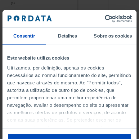
(5)
(5)
PESSOAL AO SERVIÇO NAS
PESSOAL AO SERVIÇO NAS
EMPRESAS NÃO FINANCEIRAS
EMPRESAS NÃO FINANCEIRAS
-
-
(5)
(5)
Consentir
Detalhes
Sobre os cookies
PESSOAL AO SERVIÇO NAS
PESSOAL AO SERVIÇO NAS
QUATRO MAIORES EMPRESAS
QUATRO MAIORES EMPRESAS
-
-
Este website utiliza cookies
DO MUNICÍPIO (%)
DO MUNICÍPIO (%)
Empresas não financeiras
Empresas não financeiras
Utilizamos, por definição, apenas os cookies
necessários ao normal funcionamento do site, permitindo
VOLUME DE NEGÓCIOS DAS
VOLUME DE NEGÓCIOS DAS
que navegue através do mesmo. Ao "Permitir todos",
QUATRO MAIORES EMPRESAS
QUATRO MAIORES EMPRESAS
autoriza a utilização de outro tipo de cookies, que
-
-
DO MUNICÍPIO (%)
DO MUNICÍPIO (%)
permitem proporcionar uma melhor experiência de
Empresas não financeiras
Empresas não financeiras
navegação, avaliar o desempenho do site ou apresentar
as melhores ofertas de produtos e serviços, de acordo
BANCOS, CAIXAS ECONÓMICAS
BANCOS, CAIXAS ECONÓMICAS
-
-
com as suas preferências. Se pretender escolher os
tipos de cookies, clique em "Personalizar". Saiba mais
CAIXAS DE CRÉDITO AGRÍCOLA
CAIXAS DE CRÉDITO AGRÍCOLA
sobre cookies através da gestão de preferências ou da
-
-