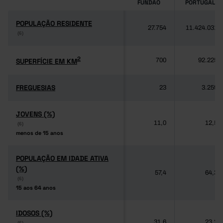
FUNDÃO
PORTUGAL
POPULAÇÃO RESIDENTE
POPULAÇÃO RESIDENTE
27.754
11.424.031
(6)
(6)
2
2
SUPERFÍCIE EM KM
SUPERFÍCIE EM KM
700
92.225
FREGUESIAS
FREGUESIAS
23
3.259
JOVENS (%)
JOVENS (%)
11,0
12,5
(6)
(6)
menos de 15 anos
menos de 15 anos
POPULAÇÃO EM IDADE ATIVA
POPULAÇÃO EM IDADE ATIVA
(%)
(%)
57,4
64,3
(6)
(6)
15 aos 64 anos
15 aos 64 anos
IDOSOS (%)
IDOSOS (%)
31,6
23,2
(6)
(6)