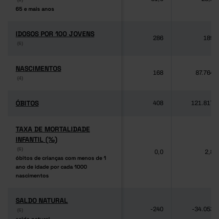
65 e mais anos
65 e mais anos
IDOSOS POR 100 JOVENS
IDOSOS POR 100 JOVENS
286
189
(6)
(6)
NASCIMENTOS
NASCIMENTOS
168
87.764
(4)
(4)
ÓBITOS
ÓBITOS
408
121.817
TAXA DE MORTALIDADE
TAXA DE MORTALIDADE
INFANTIL (‰)
INFANTIL (‰)
(6)
(6)
0,0
2,8
óbitos de crianças com menos de 1
óbitos de crianças com menos de 1
ano de idade por cada 1000
ano de idade por cada 1000
nascimentos
nascimentos
SALDO NATURAL
SALDO NATURAL
-240
-34.053
(6)
(6)