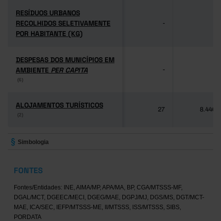
RESÍDUOS URBANOS
RESÍDUOS URBANOS
RECOLHIDOS SELETIVAMENTE
RECOLHIDOS SELETIVAMENTE
-
-
POR HABITANTE (KG)
POR HABITANTE (KG)
DESPESAS DOS MUNICÍPIOS EM
DESPESAS DOS MUNICÍPIOS EM
AMBIENTE
AMBIENTE
PER CAPITA
PER CAPITA
-
-
(6)
(6)
ALOJAMENTOS TURÍSTICOS
ALOJAMENTOS TURÍSTICOS
27
8.446
(2)
(2)
Simbologia
FONTES
Fontes/Entidades: INE, AIMA/MP, APA/MA, BP, CGA/MTSSS-MF,
DGAL/MCT, DGEEC/MECI, DGEG/MAE, DGPJ/MJ, DGS/MS, DGT/MCT-
MAE, ICA/SEC, IEFP/MTSSS-ME, II/MTSSS, ISS/MTSSS, SIBS,
PORDATA