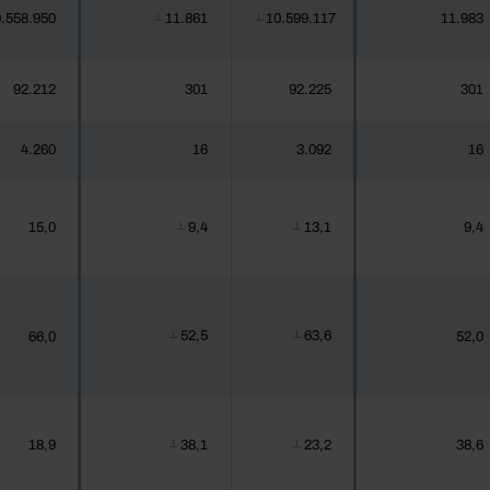
.558.950
11.861
10.599.117
11.983
┴
┴
92.212
301
92.225
301
4.260
16
3.092
16
15,0
9,4
13,1
9,4
┴
┴
52,5
63,6
66,0
52,0
┴
┴
18,9
38,1
23,2
38,6
┴
┴