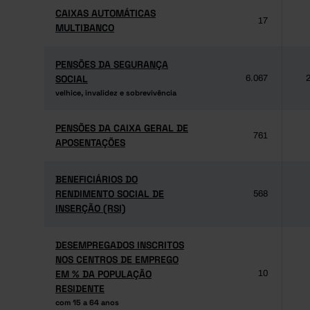
CAIXAS AUTOMÁTICAS
CAIXAS AUTOMÁTICAS
17
MULTIBANCO
MULTIBANCO
PENSÕES DA SEGURANÇA
PENSÕES DA SEGURANÇA
SOCIAL
SOCIAL
6.067
2
velhice, invalidez e sobrevivência
velhice, invalidez e sobrevivência
PENSÕES DA CAIXA GERAL DE
PENSÕES DA CAIXA GERAL DE
761
APOSENTAÇÕES
APOSENTAÇÕES
BENEFICIÁRIOS DO
BENEFICIÁRIOS DO
RENDIMENTO SOCIAL DE
RENDIMENTO SOCIAL DE
568
INSERÇÃO (RSI)
INSERÇÃO (RSI)
DESEMPREGADOS INSCRITOS
DESEMPREGADOS INSCRITOS
NOS CENTROS DE EMPREGO
NOS CENTROS DE EMPREGO
EM % DA POPULAÇÃO
EM % DA POPULAÇÃO
10
RESIDENTE
RESIDENTE
com 15 a 64 anos
com 15 a 64 anos