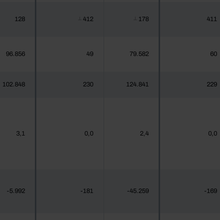
128
412
178
411
┴
┴
96.856
49
79.582
60
102.848
230
124.841
229
3,1
0,0
2,4
0,0
-5.992
-181
-45.259
-169