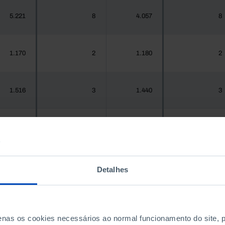
5.221
8
4.057
8
1.170
2
1.180
2
1.516
3
1.440
3
937
2
967
2
Detalhes
.925.956
1.384
1.575.679
1.412
300
0
288
0
penas os cookies necessários ao normal funcionamento do site,