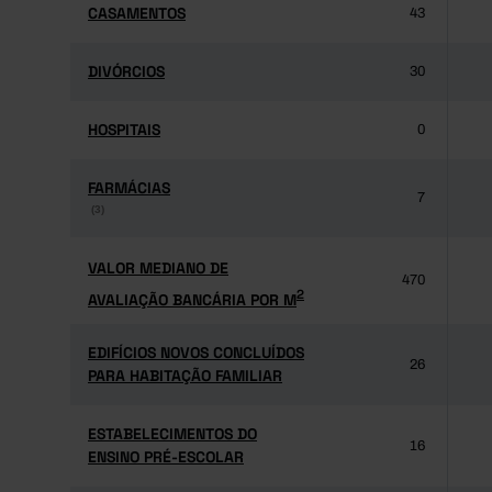
CASAMENTOS
CASAMENTOS
43
DIVÓRCIOS
DIVÓRCIOS
30
HOSPITAIS
HOSPITAIS
0
FARMÁCIAS
FARMÁCIAS
7
(3)
(3)
VALOR MEDIANO DE
VALOR MEDIANO DE
470
2
AVALIAÇÃO BANCÁRIA POR M
2
AVALIAÇÃO BANCÁRIA POR M
EDIFÍCIOS NOVOS CONCLUÍDOS
EDIFÍCIOS NOVOS CONCLUÍDOS
26
PARA HABITAÇÃO FAMILIAR
PARA HABITAÇÃO FAMILIAR
ESTABELECIMENTOS DO
ESTABELECIMENTOS DO
16
ENSINO PRÉ-ESCOLAR
ENSINO PRÉ-ESCOLAR