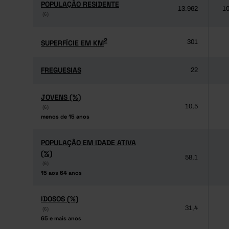
POPULAÇÃO RESIDENTE
POPULAÇÃO RESIDENTE
13.962
10
(6)
(6)
2
2
SUPERFÍCIE EM KM
SUPERFÍCIE EM KM
301
FREGUESIAS
FREGUESIAS
22
JOVENS (%)
JOVENS (%)
10,5
(6)
(6)
menos de 15 anos
menos de 15 anos
POPULAÇÃO EM IDADE ATIVA
POPULAÇÃO EM IDADE ATIVA
(%)
(%)
58,1
(6)
(6)
15 aos 64 anos
15 aos 64 anos
IDOSOS (%)
IDOSOS (%)
31,4
(6)
(6)
65 e mais anos
65 e mais anos