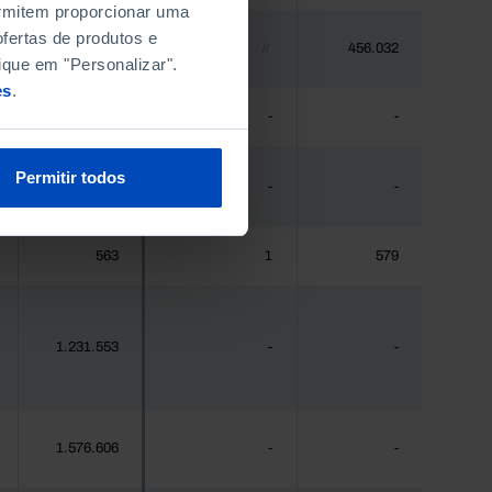
permitem proporcionar uma
fertas de produtos e
448.235
456.032
//
ique em "Personalizar".
es
.
475
-
-
Permitir todos
44.941
-
-
563
1
579
1.231.553
-
-
1.576.606
-
-