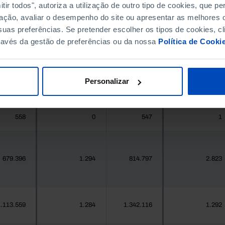
ir todos", autoriza a utilização de outro tipo de cookies, que 
ação, avaliar o desempenho do site ou apresentar as melhores o
396.268
411.995
//
//
uas preferências. Se pretender escolher os tipos de cookies, cl
ravés da gestão de preferências ou da nossa
Política de Cooki
377
1
419
1
Personalizar
25.871
38
24.469
67
558
0
547
1
679.396
1.294
814.797
2.823
.113.559
1.284
1.342.116
1.292