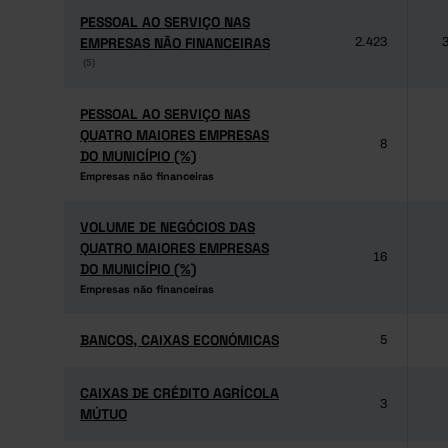
PESSOAL AO SERVIÇO NAS
PESSOAL AO SERVIÇO NAS
EMPRESAS NÃO FINANCEIRAS
EMPRESAS NÃO FINANCEIRAS
2.423
3
(5)
(5)
PESSOAL AO SERVIÇO NAS
PESSOAL AO SERVIÇO NAS
QUATRO MAIORES EMPRESAS
QUATRO MAIORES EMPRESAS
8
DO MUNICÍPIO (%)
DO MUNICÍPIO (%)
Empresas não financeiras
Empresas não financeiras
VOLUME DE NEGÓCIOS DAS
VOLUME DE NEGÓCIOS DAS
QUATRO MAIORES EMPRESAS
QUATRO MAIORES EMPRESAS
16
DO MUNICÍPIO (%)
DO MUNICÍPIO (%)
Empresas não financeiras
Empresas não financeiras
BANCOS, CAIXAS ECONÓMICAS
BANCOS, CAIXAS ECONÓMICAS
5
CAIXAS DE CRÉDITO AGRÍCOLA
CAIXAS DE CRÉDITO AGRÍCOLA
3
MÚTUO
MÚTUO