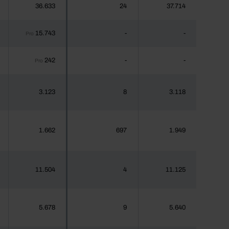
36.633
24
37.714
15.743
-
-
Pro
242
-
-
Pro
3.123
8
3.118
1.662
697
1.949
11.504
4
11.125
5.678
9
5.640