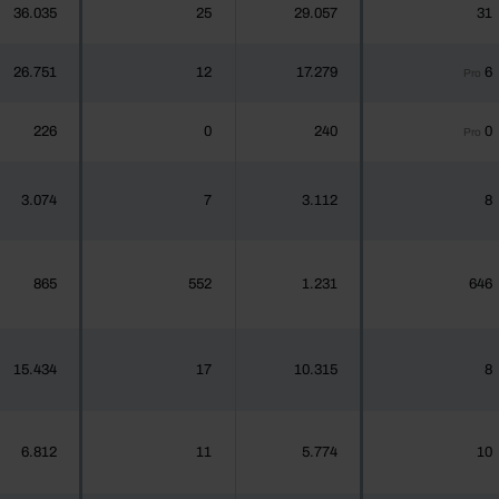
36.035
25
29.057
31
26.751
12
17.279
6
Pro
226
0
240
0
Pro
3.074
7
3.112
8
865
552
1.231
646
15.434
17
10.315
8
6.812
11
5.774
10