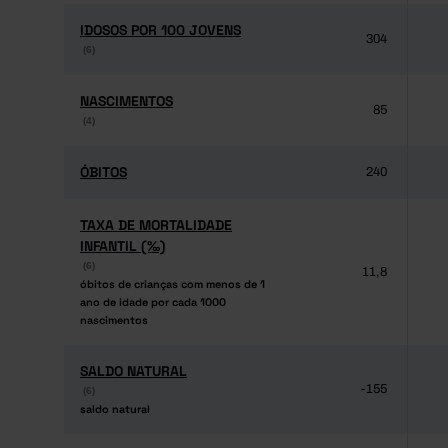
IDOSOS POR 100 JOVENS
IDOSOS POR 100 JOVENS
304
(6)
(6)
NASCIMENTOS
NASCIMENTOS
85
(4)
(4)
ÓBITOS
ÓBITOS
240
TAXA DE MORTALIDADE
TAXA DE MORTALIDADE
INFANTIL (‰)
INFANTIL (‰)
(6)
(6)
11,8
óbitos de crianças com menos de 1
óbitos de crianças com menos de 1
ano de idade por cada 1000
ano de idade por cada 1000
nascimentos
nascimentos
SALDO NATURAL
SALDO NATURAL
-155
(6)
(6)
saldo natural
saldo natural