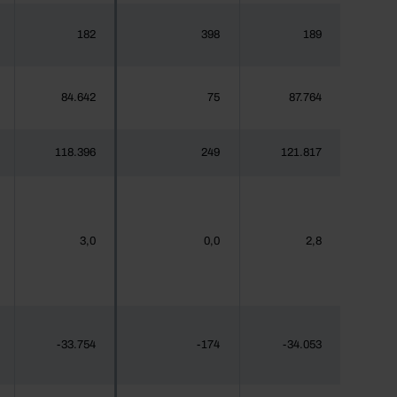
182
398
189
84.642
75
87.764
118.396
249
121.817
3,0
0,0
2,8
-33.754
-174
-34.053