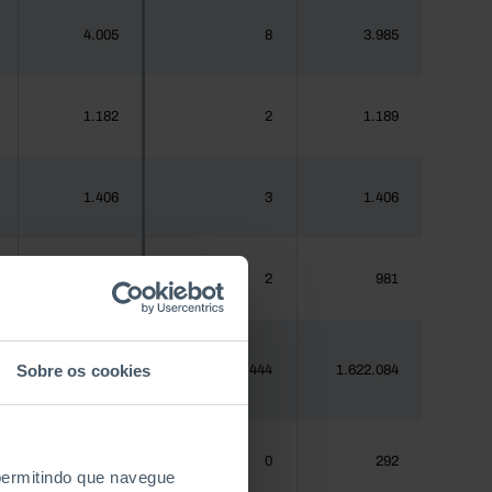
4.005
8
3.985
1.182
2
1.189
1.406
3
1.406
970
2
981
Sobre os cookies
1.620.555
1.444
1.622.084
288
0
292
 permitindo que navegue