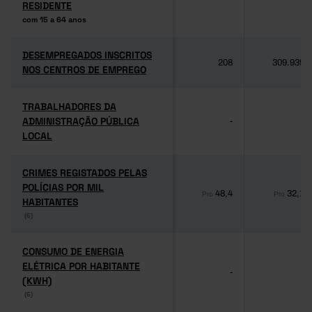
RESIDENTE
RESIDENTE
com 15 a 64 anos
com 15 a 64 anos
DESEMPREGADOS INSCRITOS
DESEMPREGADOS INSCRITOS
208
309.939
NOS CENTROS DE EMPREGO
NOS CENTROS DE EMPREGO
TRABALHADORES DA
TRABALHADORES DA
ADMINISTRAÇÃO PÚBLICA
ADMINISTRAÇÃO PÚBLICA
-
-
LOCAL
LOCAL
CRIMES REGISTADOS PELAS
CRIMES REGISTADOS PELAS
POLÍCIAS POR MIL
POLÍCIAS POR MIL
48,4
32,1
Pro
Pro
HABITANTES
HABITANTES
(6)
(6)
CONSUMO DE ENERGIA
CONSUMO DE ENERGIA
ELÉTRICA POR HABITANTE
ELÉTRICA POR HABITANTE
-
-
(KWH)
(KWH)
(6)
(6)