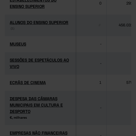
ESTABELECIMENTOS DO
ESTABELECIMENTOS DO
0
292
ENSINO SUPERIOR
ENSINO SUPERIOR
ALUNOS DO ENSINO SUPERIOR
ALUNOS DO ENSINO SUPERIOR
456.032
//
(1)
(1)
MUSEUS
MUSEUS
-
-
SESSÕES DE ESPETÁCULOS AO
SESSÕES DE ESPETÁCULOS AO
-
-
VIVO
VIVO
ECRÃS DE CINEMA
ECRÃS DE CINEMA
1
579
DESPESA DAS CÂMARAS
DESPESA DAS CÂMARAS
MUNICIPAIS EM CULTURA E
MUNICIPAIS EM CULTURA E
-
-
DESPORTO
DESPORTO
€, milhares
€, milhares
EMPRESAS NÃO FINANCEIRAS
EMPRESAS NÃO FINANCEIRAS
-
-