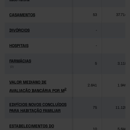
saldo natural
saldo natural
CASAMENTOS
CASAMENTOS
53
37.714
DIVÓRCIOS
DIVÓRCIOS
-
-
HOSPITAIS
HOSPITAIS
-
-
FARMÁCIAS
FARMÁCIAS
5
3.118
(3)
(3)
VALOR MEDIANO DE
VALOR MEDIANO DE
2.641
1.949
2
AVALIAÇÃO BANCÁRIA POR M
2
AVALIAÇÃO BANCÁRIA POR M
EDIFÍCIOS NOVOS CONCLUÍDOS
EDIFÍCIOS NOVOS CONCLUÍDOS
75
11.125
PARA HABITAÇÃO FAMILIAR
PARA HABITAÇÃO FAMILIAR
ESTABELECIMENTOS DO
ESTABELECIMENTOS DO
10
5.640