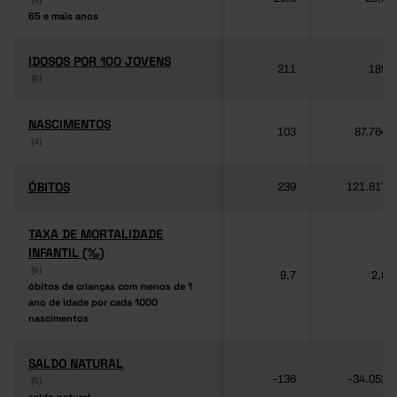
65 e mais anos
65 e mais anos
IDOSOS POR 100 JOVENS
IDOSOS POR 100 JOVENS
211
189
(6)
(6)
NASCIMENTOS
NASCIMENTOS
103
87.764
(4)
(4)
ÓBITOS
ÓBITOS
239
121.817
TAXA DE MORTALIDADE
TAXA DE MORTALIDADE
INFANTIL (‰)
INFANTIL (‰)
(6)
(6)
9,7
2,8
óbitos de crianças com menos de 1
óbitos de crianças com menos de 1
ano de idade por cada 1000
ano de idade por cada 1000
nascimentos
nascimentos
SALDO NATURAL
SALDO NATURAL
-136
-34.053
(6)
(6)