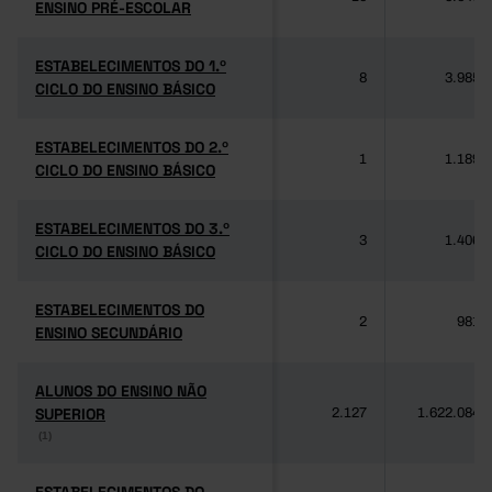
ENSINO PRÉ-ESCOLAR
ENSINO PRÉ-ESCOLAR
ESTABELECIMENTOS DO 1.º
ESTABELECIMENTOS DO 1.º
8
3.985
CICLO DO ENSINO BÁSICO
CICLO DO ENSINO BÁSICO
ESTABELECIMENTOS DO 2.º
ESTABELECIMENTOS DO 2.º
1
1.189
CICLO DO ENSINO BÁSICO
CICLO DO ENSINO BÁSICO
ESTABELECIMENTOS DO 3.º
ESTABELECIMENTOS DO 3.º
3
1.406
CICLO DO ENSINO BÁSICO
CICLO DO ENSINO BÁSICO
ESTABELECIMENTOS DO
ESTABELECIMENTOS DO
2
981
ENSINO SECUNDÁRIO
ENSINO SECUNDÁRIO
ALUNOS DO ENSINO NÃO
ALUNOS DO ENSINO NÃO
SUPERIOR
SUPERIOR
2.127
1.622.084
(1)
(1)