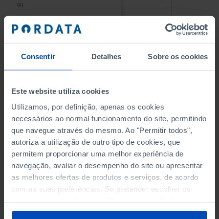
(5)
(5)
PESSOAL AO SERVIÇO NAS
PESSOAL AO SERVIÇO NAS
EMPRESAS NÃO FINANCEIRAS
EMPRESAS NÃO FINANCEIRAS
-
-
(5)
(5)
Consentir
Detalhes
Sobre os cookies
PESSOAL AO SERVIÇO NAS
PESSOAL AO SERVIÇO NAS
QUATRO MAIORES EMPRESAS
QUATRO MAIORES EMPRESAS
-
-
Este website utiliza cookies
DO MUNICÍPIO (%)
DO MUNICÍPIO (%)
Empresas não financeiras
Empresas não financeiras
Utilizamos, por definição, apenas os cookies
necessários ao normal funcionamento do site, permitindo
VOLUME DE NEGÓCIOS DAS
VOLUME DE NEGÓCIOS DAS
que navegue através do mesmo. Ao "Permitir todos",
QUATRO MAIORES EMPRESAS
QUATRO MAIORES EMPRESAS
autoriza a utilização de outro tipo de cookies, que
-
-
DO MUNICÍPIO (%)
DO MUNICÍPIO (%)
permitem proporcionar uma melhor experiência de
Empresas não financeiras
Empresas não financeiras
navegação, avaliar o desempenho do site ou apresentar
as melhores ofertas de produtos e serviços, de acordo
BANCOS, CAIXAS ECONÓMICAS
BANCOS, CAIXAS ECONÓMICAS
-
-
com as suas preferências. Se pretender escolher os
tipos de cookies, clique em "Personalizar". Saiba mais
CAIXAS DE CRÉDITO AGRÍCOLA
CAIXAS DE CRÉDITO AGRÍCOLA
sobre cookies através da gestão de preferências ou da
-
-