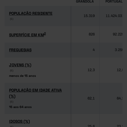
GRÂNDOLA
PORTUGAL
POPULAÇÃO RESIDENTE
POPULAÇÃO RESIDENTE
15.319
11.424.031
(6)
(6)
2
2
SUPERFÍCIE EM KM
SUPERFÍCIE EM KM
826
92.225
FREGUESIAS
FREGUESIAS
4
3.259
JOVENS (%)
JOVENS (%)
12,3
12,5
(6)
(6)
menos de 15 anos
menos de 15 anos
POPULAÇÃO EM IDADE ATIVA
POPULAÇÃO EM IDADE ATIVA
(%)
(%)
62,1
64,3
(6)
(6)
15 aos 64 anos
15 aos 64 anos
IDOSOS (%)
IDOSOS (%)
25,6
23,2
(6)
(6)