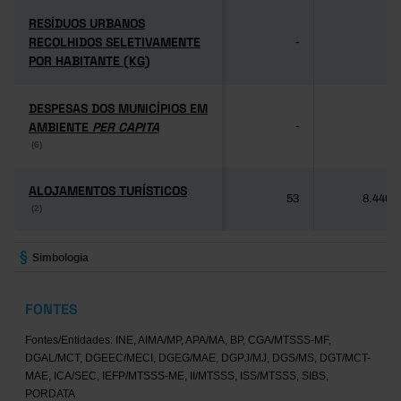
RESÍDUOS URBANOS
RESÍDUOS URBANOS
RECOLHIDOS SELETIVAMENTE
RECOLHIDOS SELETIVAMENTE
-
-
POR HABITANTE (KG)
POR HABITANTE (KG)
DESPESAS DOS MUNICÍPIOS EM
DESPESAS DOS MUNICÍPIOS EM
AMBIENTE
AMBIENTE
PER CAPITA
PER CAPITA
-
-
(6)
(6)
ALOJAMENTOS TURÍSTICOS
ALOJAMENTOS TURÍSTICOS
53
8.446
(2)
(2)
Simbologia
FONTES
Fontes/Entidades: INE, AIMA/MP, APA/MA, BP, CGA/MTSSS-MF,
DGAL/MCT, DGEEC/MECI, DGEG/MAE, DGPJ/MJ, DGS/MS, DGT/MCT-
MAE, ICA/SEC, IEFP/MTSSS-ME, II/MTSSS, ISS/MTSSS, SIBS,
PORDATA