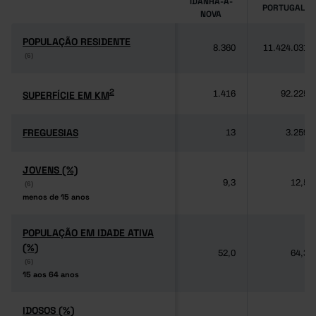
IDANHA-A-
PORTUGAL
NOVA
POPULAÇÃO RESIDENTE
POPULAÇÃO RESIDENTE
8.360
11.424.031
(6)
(6)
2
2
SUPERFÍCIE EM KM
SUPERFÍCIE EM KM
1.416
92.225
FREGUESIAS
FREGUESIAS
13
3.259
JOVENS (%)
JOVENS (%)
9,3
12,5
(6)
(6)
menos de 15 anos
menos de 15 anos
POPULAÇÃO EM IDADE ATIVA
POPULAÇÃO EM IDADE ATIVA
(%)
(%)
52,0
64,3
(6)
(6)
15 aos 64 anos
15 aos 64 anos
IDOSOS (%)
IDOSOS (%)