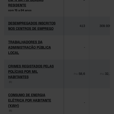
RESIDENTE
RESIDENTE
com 15 a 64 anos
com 15 a 64 anos
DESEMPREGADOS INSCRITOS
DESEMPREGADOS INSCRITOS
413
309.939
NOS CENTROS DE EMPREGO
NOS CENTROS DE EMPREGO
TRABALHADORES DA
TRABALHADORES DA
ADMINISTRAÇÃO PÚBLICA
ADMINISTRAÇÃO PÚBLICA
-
-
LOCAL
LOCAL
CRIMES REGISTADOS PELAS
CRIMES REGISTADOS PELAS
POLÍCIAS POR MIL
POLÍCIAS POR MIL
58,6
32,1
Pro
Pro
HABITANTES
HABITANTES
(6)
(6)
CONSUMO DE ENERGIA
CONSUMO DE ENERGIA
ELÉTRICA POR HABITANTE
ELÉTRICA POR HABITANTE
-
-
(KWH)
(KWH)
(6)
(6)