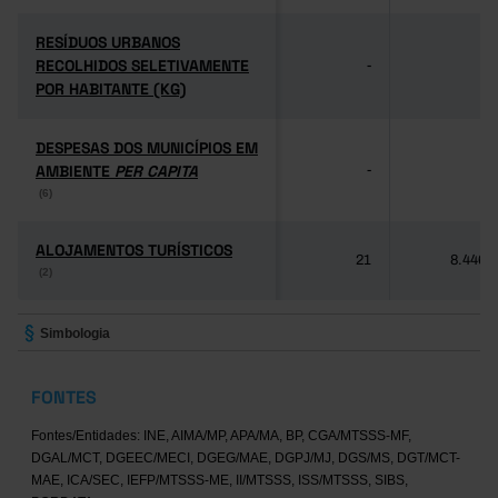
RESÍDUOS URBANOS
RESÍDUOS URBANOS
RECOLHIDOS SELETIVAMENTE
RECOLHIDOS SELETIVAMENTE
-
-
POR HABITANTE (KG)
POR HABITANTE (KG)
DESPESAS DOS MUNICÍPIOS EM
DESPESAS DOS MUNICÍPIOS EM
AMBIENTE
AMBIENTE
PER CAPITA
PER CAPITA
-
-
(6)
(6)
ALOJAMENTOS TURÍSTICOS
ALOJAMENTOS TURÍSTICOS
21
8.446
(2)
(2)
Simbologia
FONTES
Fontes/Entidades: INE, AIMA/MP, APA/MA, BP, CGA/MTSSS-MF,
DGAL/MCT, DGEEC/MECI, DGEG/MAE, DGPJ/MJ, DGS/MS, DGT/MCT-
MAE, ICA/SEC, IEFP/MTSSS-ME, II/MTSSS, ISS/MTSSS, SIBS,