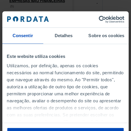
EMPRESAS NÃO FINANCEIRAS
EMPRESAS NÃO FINANCEIRAS
-
-
(5)
(5)
PESSOAL AO SERVIÇO NAS
PESSOAL AO SERVIÇO NAS
EMPRESAS NÃO FINANCEIRAS
EMPRESAS NÃO FINANCEIRAS
-
-
(5)
(5)
Consentir
Detalhes
Sobre os cookies
PESSOAL AO SERVIÇO NAS
PESSOAL AO SERVIÇO NAS
QUATRO MAIORES EMPRESAS
QUATRO MAIORES EMPRESAS
Este website utiliza cookies
-
-
DO MUNICÍPIO (%)
DO MUNICÍPIO (%)
Utilizamos, por definição, apenas os cookies
Empresas não financeiras
Empresas não financeiras
necessários ao normal funcionamento do site, permitindo
que navegue através do mesmo. Ao "Permitir todos",
VOLUME DE NEGÓCIOS DAS
VOLUME DE NEGÓCIOS DAS
autoriza a utilização de outro tipo de cookies, que
QUATRO MAIORES EMPRESAS
QUATRO MAIORES EMPRESAS
-
-
DO MUNICÍPIO (%)
DO MUNICÍPIO (%)
permitem proporcionar uma melhor experiência de
Empresas não financeiras
Empresas não financeiras
navegação, avaliar o desempenho do site ou apresentar
as melhores ofertas de produtos e serviços, de acordo
BANCOS, CAIXAS ECONÓMICAS
BANCOS, CAIXAS ECONÓMICAS
com as suas preferências. Se pretender escolher os
-
-
tipos de cookies, clique em "Personalizar". Saiba mais
sobre cookies através da gestão de preferências ou da
CAIXAS DE CRÉDITO AGRÍCOLA
CAIXAS DE CRÉDITO AGRÍCOLA