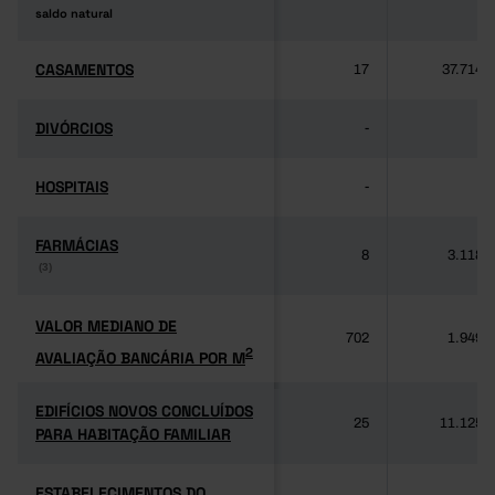
saldo natural
saldo natural
CASAMENTOS
CASAMENTOS
17
37.714
DIVÓRCIOS
DIVÓRCIOS
-
-
HOSPITAIS
HOSPITAIS
-
-
FARMÁCIAS
FARMÁCIAS
8
3.118
(3)
(3)
VALOR MEDIANO DE
VALOR MEDIANO DE
702
1.949
2
AVALIAÇÃO BANCÁRIA POR M
2
AVALIAÇÃO BANCÁRIA POR M
EDIFÍCIOS NOVOS CONCLUÍDOS
EDIFÍCIOS NOVOS CONCLUÍDOS
25
11.125
PARA HABITAÇÃO FAMILIAR
PARA HABITAÇÃO FAMILIAR
ESTABELECIMENTOS DO
ESTABELECIMENTOS DO