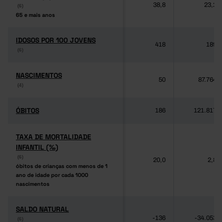
38,8
23,2
(6)
(6)
65 e mais anos
65 e mais anos
IDOSOS POR 100 JOVENS
IDOSOS POR 100 JOVENS
418
189
(6)
(6)
NASCIMENTOS
NASCIMENTOS
50
87.764
(4)
(4)
ÓBITOS
ÓBITOS
186
121.817
TAXA DE MORTALIDADE
TAXA DE MORTALIDADE
INFANTIL (‰)
INFANTIL (‰)
(6)
(6)
20,0
2,8
óbitos de crianças com menos de 1
óbitos de crianças com menos de 1
ano de idade por cada 1000
ano de idade por cada 1000
nascimentos
nascimentos
SALDO NATURAL
SALDO NATURAL
-136
-34.053
(6)
(6)