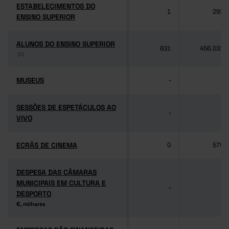
ESTABELECIMENTOS DO
ESTABELECIMENTOS DO
1
292
ENSINO SUPERIOR
ENSINO SUPERIOR
ALUNOS DO ENSINO SUPERIOR
ALUNOS DO ENSINO SUPERIOR
631
456.032
(1)
(1)
MUSEUS
MUSEUS
-
-
SESSÕES DE ESPETÁCULOS AO
SESSÕES DE ESPETÁCULOS AO
-
-
VIVO
VIVO
ECRÃS DE CINEMA
ECRÃS DE CINEMA
0
579
DESPESA DAS CÂMARAS
DESPESA DAS CÂMARAS
MUNICIPAIS EM CULTURA E
MUNICIPAIS EM CULTURA E
-
-
DESPORTO
DESPORTO
€, milhares
€, milhares