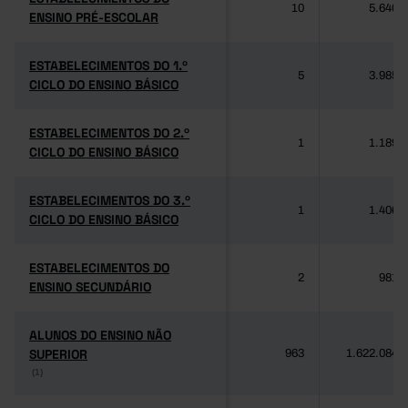
10
5.640
ENSINO PRÉ-ESCOLAR
ENSINO PRÉ-ESCOLAR
ESTABELECIMENTOS DO 1.º
ESTABELECIMENTOS DO 1.º
5
3.985
CICLO DO ENSINO BÁSICO
CICLO DO ENSINO BÁSICO
ESTABELECIMENTOS DO 2.º
ESTABELECIMENTOS DO 2.º
1
1.189
CICLO DO ENSINO BÁSICO
CICLO DO ENSINO BÁSICO
ESTABELECIMENTOS DO 3.º
ESTABELECIMENTOS DO 3.º
1
1.406
CICLO DO ENSINO BÁSICO
CICLO DO ENSINO BÁSICO
ESTABELECIMENTOS DO
ESTABELECIMENTOS DO
2
981
ENSINO SECUNDÁRIO
ENSINO SECUNDÁRIO
ALUNOS DO ENSINO NÃO
ALUNOS DO ENSINO NÃO
SUPERIOR
SUPERIOR
963
1.622.084
(1)
(1)