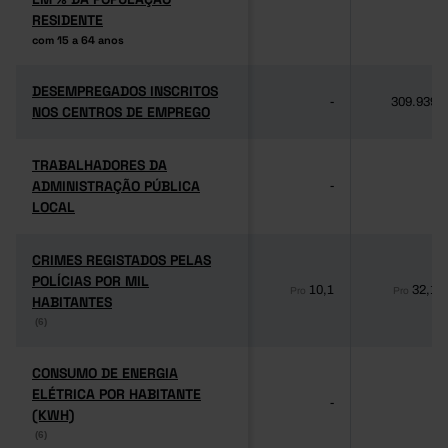
RESIDENTE
RESIDENTE
com 15 a 64 anos
com 15 a 64 anos
DESEMPREGADOS INSCRITOS
DESEMPREGADOS INSCRITOS
-
309.939
NOS CENTROS DE EMPREGO
NOS CENTROS DE EMPREGO
TRABALHADORES DA
TRABALHADORES DA
ADMINISTRAÇÃO PÚBLICA
ADMINISTRAÇÃO PÚBLICA
-
-
LOCAL
LOCAL
CRIMES REGISTADOS PELAS
CRIMES REGISTADOS PELAS
POLÍCIAS POR MIL
POLÍCIAS POR MIL
10,1
32,1
Pro
Pro
HABITANTES
HABITANTES
(6)
(6)
CONSUMO DE ENERGIA
CONSUMO DE ENERGIA
ELÉTRICA POR HABITANTE
ELÉTRICA POR HABITANTE
-
-
(KWH)
(KWH)
(6)
(6)