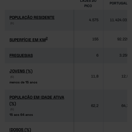
LAJES DO
PORTUGAL
PICO
POPULAÇÃO RESIDENTE
POPULAÇÃO RESIDENTE
4.575
11.424.031
(6)
(6)
2
2
SUPERFÍCIE EM KM
SUPERFÍCIE EM KM
155
92.225
FREGUESIAS
FREGUESIAS
6
3.259
JOVENS (%)
JOVENS (%)
11,8
12,5
(6)
(6)
menos de 15 anos
menos de 15 anos
POPULAÇÃO EM IDADE ATIVA
POPULAÇÃO EM IDADE ATIVA
(%)
(%)
62,2
64,3
(6)
(6)
15 aos 64 anos
15 aos 64 anos
IDOSOS (%)
IDOSOS (%)