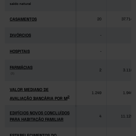
saldo natural
saldo natural
CASAMENTOS
CASAMENTOS
20
37.714
DIVÓRCIOS
DIVÓRCIOS
-
-
HOSPITAIS
HOSPITAIS
-
-
FARMÁCIAS
FARMÁCIAS
2
3.118
(3)
(3)
VALOR MEDIANO DE
VALOR MEDIANO DE
1.249
1.949
2
AVALIAÇÃO BANCÁRIA POR M
2
AVALIAÇÃO BANCÁRIA POR M
EDIFÍCIOS NOVOS CONCLUÍDOS
EDIFÍCIOS NOVOS CONCLUÍDOS
4
11.125
PARA HABITAÇÃO FAMILIAR
PARA HABITAÇÃO FAMILIAR
ESTABELECIMENTOS DO
ESTABELECIMENTOS DO