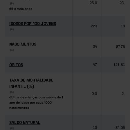
26,0
23,2
(6)
(6)
65 e mais anos
65 e mais anos
IDOSOS POR 100 JOVENS
IDOSOS POR 100 JOVENS
223
189
(6)
(6)
NASCIMENTOS
NASCIMENTOS
34
87.764
(4)
(4)
ÓBITOS
ÓBITOS
47
121.817
TAXA DE MORTALIDADE
TAXA DE MORTALIDADE
INFANTIL (‰)
INFANTIL (‰)
(6)
(6)
0,0
2,8
óbitos de crianças com menos de 1
óbitos de crianças com menos de 1
ano de idade por cada 1000
ano de idade por cada 1000
nascimentos
nascimentos
SALDO NATURAL
SALDO NATURAL
-13
-34.053
(6)
(6)