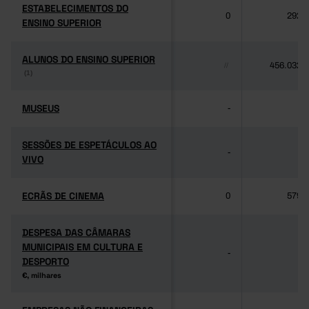
ESTABELECIMENTOS DO
ESTABELECIMENTOS DO
0
292
ENSINO SUPERIOR
ENSINO SUPERIOR
ALUNOS DO ENSINO SUPERIOR
ALUNOS DO ENSINO SUPERIOR
456.032
//
(1)
(1)
MUSEUS
MUSEUS
-
-
SESSÕES DE ESPETÁCULOS AO
SESSÕES DE ESPETÁCULOS AO
-
-
VIVO
VIVO
ECRÃS DE CINEMA
ECRÃS DE CINEMA
0
579
DESPESA DAS CÂMARAS
DESPESA DAS CÂMARAS
MUNICIPAIS EM CULTURA E
MUNICIPAIS EM CULTURA E
-
-
DESPORTO
DESPORTO
€, milhares
€, milhares