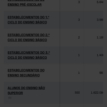
3
5.640
ENSINO PRÉ-ESCOLAR
ENSINO PRÉ-ESCOLAR
ESTABELECIMENTOS DO 1.º
ESTABELECIMENTOS DO 1.º
3
3.985
CICLO DO ENSINO BÁSICO
CICLO DO ENSINO BÁSICO
ESTABELECIMENTOS DO 2.º
ESTABELECIMENTOS DO 2.º
2
1.189
CICLO DO ENSINO BÁSICO
CICLO DO ENSINO BÁSICO
ESTABELECIMENTOS DO 3.º
ESTABELECIMENTOS DO 3.º
1
1.406
CICLO DO ENSINO BÁSICO
CICLO DO ENSINO BÁSICO
ESTABELECIMENTOS DO
ESTABELECIMENTOS DO
1
981
ENSINO SECUNDÁRIO
ENSINO SECUNDÁRIO
ALUNOS DO ENSINO NÃO
ALUNOS DO ENSINO NÃO
SUPERIOR
SUPERIOR
550
1.622.084
(1)
(1)