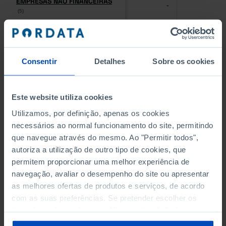
EMPRESAS NÃO FINANCEIRAS
EMPRESAS NÃO FINANCEIRAS
-
-
(5)
(5)
PESSOAL AO SERVIÇO NAS
PESSOAL AO SERVIÇO NAS
EMPRESAS NÃO FINANCEIRAS
EMPRESAS NÃO FINANCEIRAS
-
-
(5)
(5)
Consentir
Detalhes
Sobre os cookies
PESSOAL AO SERVIÇO NAS
PESSOAL AO SERVIÇO NAS
QUATRO MAIORES EMPRESAS
QUATRO MAIORES EMPRESAS
Este website utiliza cookies
-
-
DO MUNICÍPIO (%)
DO MUNICÍPIO (%)
Utilizamos, por definição, apenas os cookies
Empresas não financeiras
Empresas não financeiras
necessários ao normal funcionamento do site, permitindo
que navegue através do mesmo. Ao "Permitir todos",
VOLUME DE NEGÓCIOS DAS
VOLUME DE NEGÓCIOS DAS
autoriza a utilização de outro tipo de cookies, que
QUATRO MAIORES EMPRESAS
QUATRO MAIORES EMPRESAS
-
-
DO MUNICÍPIO (%)
DO MUNICÍPIO (%)
permitem proporcionar uma melhor experiência de
Empresas não financeiras
Empresas não financeiras
navegação, avaliar o desempenho do site ou apresentar
as melhores ofertas de produtos e serviços, de acordo
BANCOS, CAIXAS ECONÓMICAS
BANCOS, CAIXAS ECONÓMICAS
com as suas preferências. Se pretender escolher os
-
-
tipos de cookies, clique em "Personalizar". Saiba mais
sobre cookies através da gestão de preferências ou da
CAIXAS DE CRÉDITO AGRÍCOLA
CAIXAS DE CRÉDITO AGRÍCOLA