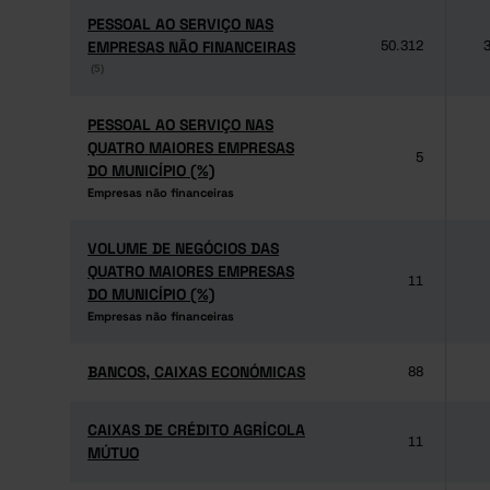
PESSOAL AO SERVIÇO NAS
PESSOAL AO SERVIÇO NAS
EMPRESAS NÃO FINANCEIRAS
EMPRESAS NÃO FINANCEIRAS
50.312
3
(5)
(5)
PESSOAL AO SERVIÇO NAS
PESSOAL AO SERVIÇO NAS
QUATRO MAIORES EMPRESAS
QUATRO MAIORES EMPRESAS
5
DO MUNICÍPIO (%)
DO MUNICÍPIO (%)
Empresas não financeiras
Empresas não financeiras
VOLUME DE NEGÓCIOS DAS
VOLUME DE NEGÓCIOS DAS
QUATRO MAIORES EMPRESAS
QUATRO MAIORES EMPRESAS
11
DO MUNICÍPIO (%)
DO MUNICÍPIO (%)
Empresas não financeiras
Empresas não financeiras
BANCOS, CAIXAS ECONÓMICAS
BANCOS, CAIXAS ECONÓMICAS
88
CAIXAS DE CRÉDITO AGRÍCOLA
CAIXAS DE CRÉDITO AGRÍCOLA
11
MÚTUO
MÚTUO