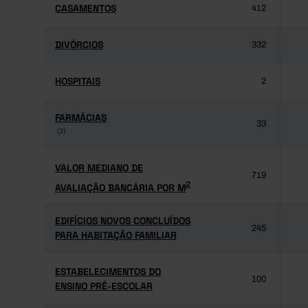
CASAMENTOS
CASAMENTOS
412
DIVÓRCIOS
DIVÓRCIOS
332
HOSPITAIS
HOSPITAIS
2
FARMÁCIAS
FARMÁCIAS
33
(3)
(3)
VALOR MEDIANO DE
VALOR MEDIANO DE
719
2
AVALIAÇÃO BANCÁRIA POR M
2
AVALIAÇÃO BANCÁRIA POR M
EDIFÍCIOS NOVOS CONCLUÍDOS
EDIFÍCIOS NOVOS CONCLUÍDOS
245
PARA HABITAÇÃO FAMILIAR
PARA HABITAÇÃO FAMILIAR
ESTABELECIMENTOS DO
ESTABELECIMENTOS DO
100
ENSINO PRÉ-ESCOLAR
ENSINO PRÉ-ESCOLAR