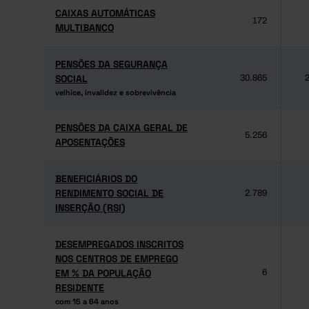
CAIXAS AUTOMÁTICAS
CAIXAS AUTOMÁTICAS
172
MULTIBANCO
MULTIBANCO
PENSÕES DA SEGURANÇA
PENSÕES DA SEGURANÇA
SOCIAL
SOCIAL
30.865
2
velhice, invalidez e sobrevivência
velhice, invalidez e sobrevivência
PENSÕES DA CAIXA GERAL DE
PENSÕES DA CAIXA GERAL DE
5.256
APOSENTAÇÕES
APOSENTAÇÕES
BENEFICIÁRIOS DO
BENEFICIÁRIOS DO
RENDIMENTO SOCIAL DE
RENDIMENTO SOCIAL DE
2.789
INSERÇÃO (RSI)
INSERÇÃO (RSI)
DESEMPREGADOS INSCRITOS
DESEMPREGADOS INSCRITOS
NOS CENTROS DE EMPREGO
NOS CENTROS DE EMPREGO
EM % DA POPULAÇÃO
EM % DA POPULAÇÃO
6
RESIDENTE
RESIDENTE
com 15 a 64 anos
com 15 a 64 anos