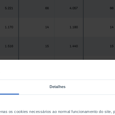
5.221
66
4.057
66
1.170
14
1.180
14
1.516
15
1.440
15
937
8
967
8
Detalhes
.925.956
19.358
1.575.679
20.500
300
4
288
4
penas os cookies necessários ao normal funcionamento do site,