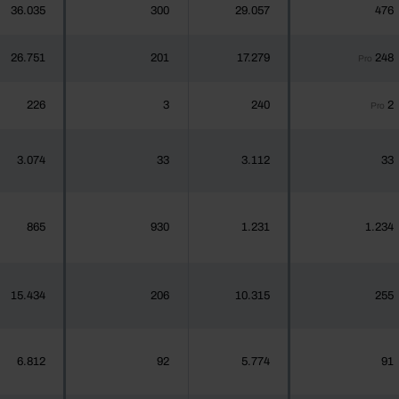
36.035
300
29.057
476
26.751
201
17.279
248
Pro
226
3
240
2
Pro
3.074
33
3.112
33
865
930
1.231
1.234
15.434
206
10.315
255
6.812
92
5.774
91