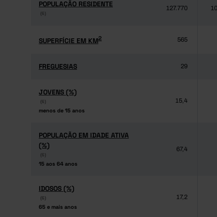
POPULAÇÃO RESIDENTE
POPULAÇÃO RESIDENTE
127.770
10
(6)
(6)
2
2
SUPERFÍCIE EM KM
SUPERFÍCIE EM KM
565
FREGUESIAS
FREGUESIAS
29
JOVENS (%)
JOVENS (%)
15,4
(6)
(6)
menos de 15 anos
menos de 15 anos
POPULAÇÃO EM IDADE ATIVA
POPULAÇÃO EM IDADE ATIVA
(%)
(%)
67,4
(6)
(6)
15 aos 64 anos
15 aos 64 anos
IDOSOS (%)
IDOSOS (%)
17,2
(6)
(6)
65 e mais anos
65 e mais anos