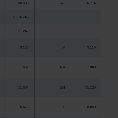
36.633
575
37.714
15.743
-
-
Pro
242
-
-
Pro
3.123
34
3.118
1.662
1.484
1.949
11.504
221
11.125
5.678
90
5.640