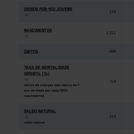
IDOSOS POR 100 JOVENS
IDOSOS POR 100 JOVENS
116
(6)
(6)
NASCIMENTOS
NASCIMENTOS
1.211
(4)
(4)
ÓBITOS
ÓBITOS
998
TAXA DE MORTALIDADE
TAXA DE MORTALIDADE
INFANTIL (‰)
INFANTIL (‰)
(6)
(6)
0,8
óbitos de crianças com menos de 1
óbitos de crianças com menos de 1
ano de idade por cada 1000
ano de idade por cada 1000
nascimentos
nascimentos
SALDO NATURAL
SALDO NATURAL
213
(6)
(6)
saldo natural
saldo natural