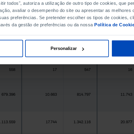
ir todos", autoriza a utilização de outro tipo de cookies, que 
ação, avaliar o desempenho do site ou apresentar as melhores o
396.268
8.815
411.995
9.141
uas preferências. Se pretender escolher os tipos de cookies, cl
ravés da gestão de preferências ou da nossa
Política de Cooki
377
8
419
9
Personalizar
25.871
544
24.469
809
558
17
547
16
679.396
10.663
814.797
11.743
.113.559
17.744
1.342.116
20.977