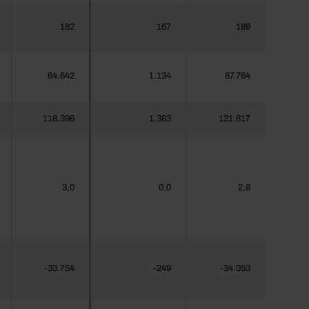
182
167
189
84.642
1.134
87.764
118.396
1.383
121.817
3,0
0,0
2,8
-33.754
-249
-34.053