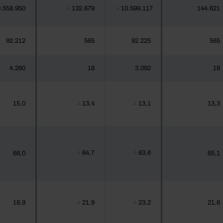
.558.950
132.679
10.599.117
144.621
┴
┴
92.212
565
92.225
565
4.260
18
3.092
18
15,0
13,4
13,1
13,3
┴
┴
64,7
63,6
66,0
65,1
┴
┴
18,9
21,9
23,2
21,6
┴
┴