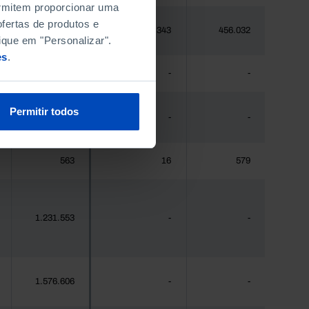
permitem proporcionar uma
fertas de produtos e
448.235
9.343
456.032
ique em "Personalizar".
es
.
475
-
-
Permitir todos
44.941
-
-
563
16
579
1.231.553
-
-
1.576.606
-
-