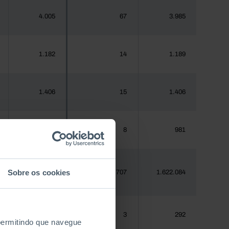
4.005
67
3.985
1.182
14
1.189
1.406
15
1.406
970
8
981
Sobre os cookies
1.620.555
20.707
1.622.084
288
3
292
 permitindo que navegue