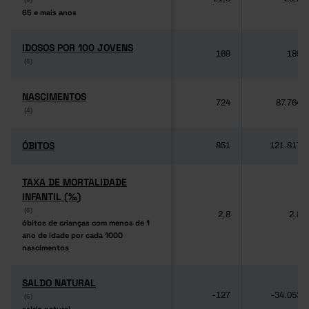
65 e mais anos
65 e mais anos
IDOSOS POR 100 JOVENS
IDOSOS POR 100 JOVENS
169
189
(6)
(6)
NASCIMENTOS
NASCIMENTOS
724
87.764
(4)
(4)
ÓBITOS
ÓBITOS
851
121.817
TAXA DE MORTALIDADE
TAXA DE MORTALIDADE
INFANTIL (‰)
INFANTIL (‰)
(6)
(6)
2,8
2,8
óbitos de crianças com menos de 1
óbitos de crianças com menos de 1
ano de idade por cada 1000
ano de idade por cada 1000
nascimentos
nascimentos
SALDO NATURAL
SALDO NATURAL
-127
-34.053
(6)
(6)