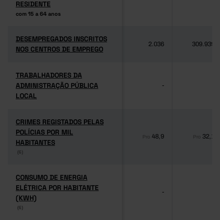
RESIDENTE
RESIDENTE
com 15 a 64 anos
com 15 a 64 anos
DESEMPREGADOS INSCRITOS
DESEMPREGADOS INSCRITOS
2.036
309.939
NOS CENTROS DE EMPREGO
NOS CENTROS DE EMPREGO
TRABALHADORES DA
TRABALHADORES DA
ADMINISTRAÇÃO PÚBLICA
ADMINISTRAÇÃO PÚBLICA
-
-
LOCAL
LOCAL
CRIMES REGISTADOS PELAS
CRIMES REGISTADOS PELAS
POLÍCIAS POR MIL
POLÍCIAS POR MIL
48,9
32,1
Pro
Pro
HABITANTES
HABITANTES
(6)
(6)
CONSUMO DE ENERGIA
CONSUMO DE ENERGIA
ELÉTRICA POR HABITANTE
ELÉTRICA POR HABITANTE
-
-
(KWH)
(KWH)
(6)
(6)