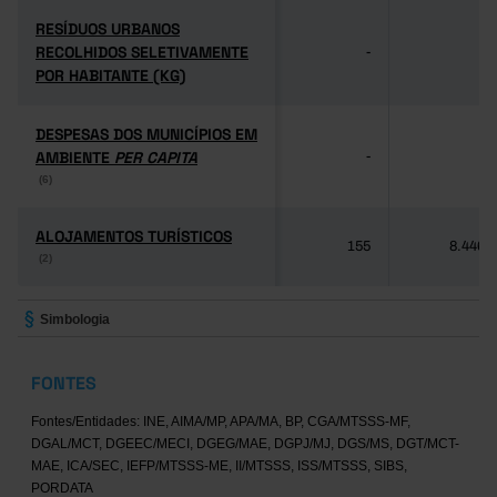
RESÍDUOS URBANOS
RESÍDUOS URBANOS
RECOLHIDOS SELETIVAMENTE
RECOLHIDOS SELETIVAMENTE
-
-
POR HABITANTE (KG)
POR HABITANTE (KG)
DESPESAS DOS MUNICÍPIOS EM
DESPESAS DOS MUNICÍPIOS EM
AMBIENTE
AMBIENTE
PER CAPITA
PER CAPITA
-
-
(6)
(6)
ALOJAMENTOS TURÍSTICOS
ALOJAMENTOS TURÍSTICOS
155
8.446
(2)
(2)
Simbologia
FONTES
Fontes/Entidades: INE, AIMA/MP, APA/MA, BP, CGA/MTSSS-MF,
DGAL/MCT, DGEEC/MECI, DGEG/MAE, DGPJ/MJ, DGS/MS, DGT/MCT-
MAE, ICA/SEC, IEFP/MTSSS-ME, II/MTSSS, ISS/MTSSS, SIBS,
PORDATA