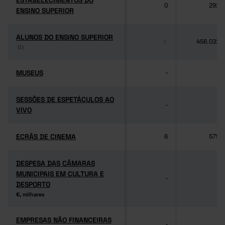
ESTABELECIMENTOS DO
ESTABELECIMENTOS DO
0
292
ENSINO SUPERIOR
ENSINO SUPERIOR
ALUNOS DO ENSINO SUPERIOR
ALUNOS DO ENSINO SUPERIOR
456.032
//
(1)
(1)
MUSEUS
MUSEUS
-
-
SESSÕES DE ESPETÁCULOS AO
SESSÕES DE ESPETÁCULOS AO
-
-
VIVO
VIVO
ECRÃS DE CINEMA
ECRÃS DE CINEMA
6
579
DESPESA DAS CÂMARAS
DESPESA DAS CÂMARAS
MUNICIPAIS EM CULTURA E
MUNICIPAIS EM CULTURA E
-
-
DESPORTO
DESPORTO
€, milhares
€, milhares
EMPRESAS NÃO FINANCEIRAS
EMPRESAS NÃO FINANCEIRAS
-
-