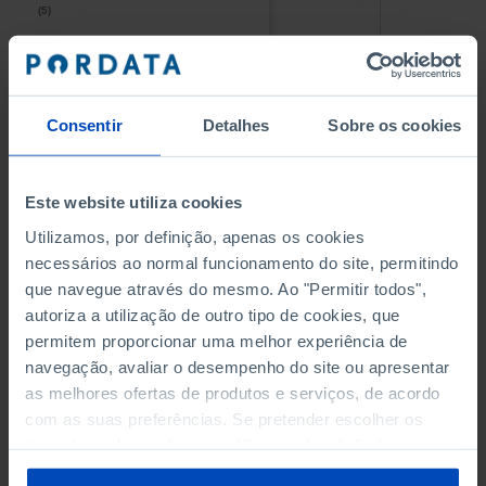
(5)
(5)
PESSOAL AO SERVIÇO NAS
PESSOAL AO SERVIÇO NAS
EMPRESAS NÃO FINANCEIRAS
EMPRESAS NÃO FINANCEIRAS
-
-
(5)
(5)
Consentir
Detalhes
Sobre os cookies
PESSOAL AO SERVIÇO NAS
PESSOAL AO SERVIÇO NAS
QUATRO MAIORES EMPRESAS
QUATRO MAIORES EMPRESAS
-
-
Este website utiliza cookies
DO MUNICÍPIO (%)
DO MUNICÍPIO (%)
Empresas não financeiras
Empresas não financeiras
Utilizamos, por definição, apenas os cookies
necessários ao normal funcionamento do site, permitindo
VOLUME DE NEGÓCIOS DAS
VOLUME DE NEGÓCIOS DAS
que navegue através do mesmo. Ao "Permitir todos",
QUATRO MAIORES EMPRESAS
QUATRO MAIORES EMPRESAS
autoriza a utilização de outro tipo de cookies, que
-
-
DO MUNICÍPIO (%)
DO MUNICÍPIO (%)
permitem proporcionar uma melhor experiência de
Empresas não financeiras
Empresas não financeiras
navegação, avaliar o desempenho do site ou apresentar
as melhores ofertas de produtos e serviços, de acordo
BANCOS, CAIXAS ECONÓMICAS
BANCOS, CAIXAS ECONÓMICAS
-
-
com as suas preferências. Se pretender escolher os
tipos de cookies, clique em "Personalizar". Saiba mais
CAIXAS DE CRÉDITO AGRÍCOLA
CAIXAS DE CRÉDITO AGRÍCOLA
sobre cookies através da gestão de preferências ou da
-
-