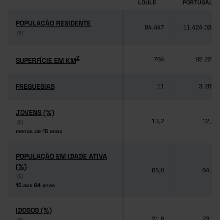
LOULÉ
PORTUGAL
POPULAÇÃO RESIDENTE
POPULAÇÃO RESIDENTE
94.447
11.424.031
(6)
(6)
2
2
SUPERFÍCIE EM KM
SUPERFÍCIE EM KM
764
92.225
FREGUESIAS
FREGUESIAS
11
3.259
JOVENS (%)
JOVENS (%)
13,2
12,5
(6)
(6)
menos de 15 anos
menos de 15 anos
POPULAÇÃO EM IDADE ATIVA
POPULAÇÃO EM IDADE ATIVA
(%)
(%)
65,0
64,3
(6)
(6)
15 aos 64 anos
15 aos 64 anos
IDOSOS (%)
IDOSOS (%)
21,8
23,2
(6)
(6)