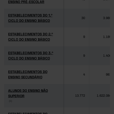
ENSINO PRÉ-ESCOLAR
ENSINO PRÉ-ESCOLAR
ESTABELECIMENTOS DO 1.º
ESTABELECIMENTOS DO 1.º
30
3.985
CICLO DO ENSINO BÁSICO
CICLO DO ENSINO BÁSICO
ESTABELECIMENTOS DO 2.º
ESTABELECIMENTOS DO 2.º
9
1.189
CICLO DO ENSINO BÁSICO
CICLO DO ENSINO BÁSICO
ESTABELECIMENTOS DO 3.º
ESTABELECIMENTOS DO 3.º
9
1.406
CICLO DO ENSINO BÁSICO
CICLO DO ENSINO BÁSICO
ESTABELECIMENTOS DO
ESTABELECIMENTOS DO
4
981
ENSINO SECUNDÁRIO
ENSINO SECUNDÁRIO
ALUNOS DO ENSINO NÃO
ALUNOS DO ENSINO NÃO
SUPERIOR
SUPERIOR
13.772
1.622.084
(1)
(1)