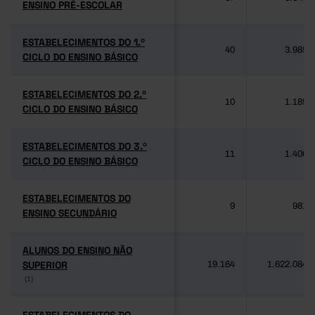
ENSINO PRÉ-ESCOLAR
ENSINO PRÉ-ESCOLAR
ESTABELECIMENTOS DO 1.º
ESTABELECIMENTOS DO 1.º
40
3.985
CICLO DO ENSINO BÁSICO
CICLO DO ENSINO BÁSICO
ESTABELECIMENTOS DO 2.º
ESTABELECIMENTOS DO 2.º
10
1.189
CICLO DO ENSINO BÁSICO
CICLO DO ENSINO BÁSICO
ESTABELECIMENTOS DO 3.º
ESTABELECIMENTOS DO 3.º
11
1.406
CICLO DO ENSINO BÁSICO
CICLO DO ENSINO BÁSICO
ESTABELECIMENTOS DO
ESTABELECIMENTOS DO
9
981
ENSINO SECUNDÁRIO
ENSINO SECUNDÁRIO
ALUNOS DO ENSINO NÃO
ALUNOS DO ENSINO NÃO
SUPERIOR
SUPERIOR
19.164
1.622.084
(1)
(1)