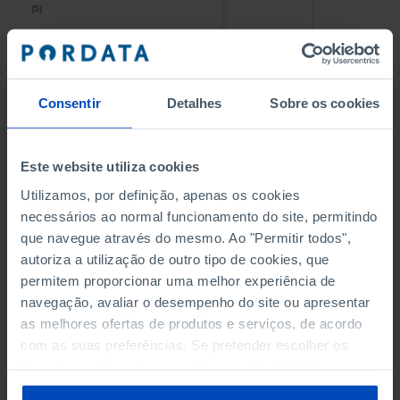
(5)
(5)
PESSOAL AO SERVIÇO NAS
PESSOAL AO SERVIÇO NAS
EMPRESAS NÃO FINANCEIRAS
EMPRESAS NÃO FINANCEIRAS
-
-
(5)
(5)
Consentir
Detalhes
Sobre os cookies
PESSOAL AO SERVIÇO NAS
PESSOAL AO SERVIÇO NAS
QUATRO MAIORES EMPRESAS
QUATRO MAIORES EMPRESAS
-
-
Este website utiliza cookies
DO MUNICÍPIO (%)
DO MUNICÍPIO (%)
Empresas não financeiras
Empresas não financeiras
Utilizamos, por definição, apenas os cookies
necessários ao normal funcionamento do site, permitindo
VOLUME DE NEGÓCIOS DAS
VOLUME DE NEGÓCIOS DAS
que navegue através do mesmo. Ao "Permitir todos",
QUATRO MAIORES EMPRESAS
QUATRO MAIORES EMPRESAS
autoriza a utilização de outro tipo de cookies, que
-
-
DO MUNICÍPIO (%)
DO MUNICÍPIO (%)
permitem proporcionar uma melhor experiência de
Empresas não financeiras
Empresas não financeiras
navegação, avaliar o desempenho do site ou apresentar
as melhores ofertas de produtos e serviços, de acordo
BANCOS, CAIXAS ECONÓMICAS
BANCOS, CAIXAS ECONÓMICAS
-
-
com as suas preferências. Se pretender escolher os
tipos de cookies, clique em "Personalizar". Saiba mais
CAIXAS DE CRÉDITO AGRÍCOLA
CAIXAS DE CRÉDITO AGRÍCOLA
sobre cookies através da gestão de preferências ou da
-
-