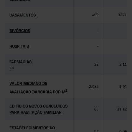
saldo natural
saldo natural
CASAMENTOS
CASAMENTOS
492
37.714
DIVÓRCIOS
DIVÓRCIOS
-
-
HOSPITAIS
HOSPITAIS
-
-
FARMÁCIAS
FARMÁCIAS
28
3.118
(3)
(3)
VALOR MEDIANO DE
VALOR MEDIANO DE
2.032
1.949
2
AVALIAÇÃO BANCÁRIA POR M
2
AVALIAÇÃO BANCÁRIA POR M
EDIFÍCIOS NOVOS CONCLUÍDOS
EDIFÍCIOS NOVOS CONCLUÍDOS
85
11.125
PARA HABITAÇÃO FAMILIAR
PARA HABITAÇÃO FAMILIAR
ESTABELECIMENTOS DO
ESTABELECIMENTOS DO
67
5.640