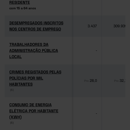
RESIDENTE
RESIDENTE
com 15 a 64 anos
com 15 a 64 anos
DESEMPREGADOS INSCRITOS
DESEMPREGADOS INSCRITOS
3.437
309.939
NOS CENTROS DE EMPREGO
NOS CENTROS DE EMPREGO
TRABALHADORES DA
TRABALHADORES DA
ADMINISTRAÇÃO PÚBLICA
ADMINISTRAÇÃO PÚBLICA
-
-
LOCAL
LOCAL
CRIMES REGISTADOS PELAS
CRIMES REGISTADOS PELAS
POLÍCIAS POR MIL
POLÍCIAS POR MIL
28,0
32,1
Pro
Pro
HABITANTES
HABITANTES
(6)
(6)
CONSUMO DE ENERGIA
CONSUMO DE ENERGIA
ELÉTRICA POR HABITANTE
ELÉTRICA POR HABITANTE
-
-
(KWH)
(KWH)
(6)
(6)