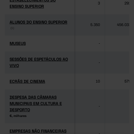
ESTABELECIMENTOS DO
ESTABELECIMENTOS DO
3
292
ENSINO SUPERIOR
ENSINO SUPERIOR
ALUNOS DO ENSINO SUPERIOR
ALUNOS DO ENSINO SUPERIOR
5.350
456.032
(1)
(1)
MUSEUS
MUSEUS
-
-
SESSÕES DE ESPETÁCULOS AO
SESSÕES DE ESPETÁCULOS AO
-
-
VIVO
VIVO
ECRÃS DE CINEMA
ECRÃS DE CINEMA
10
579
DESPESA DAS CÂMARAS
DESPESA DAS CÂMARAS
MUNICIPAIS EM CULTURA E
MUNICIPAIS EM CULTURA E
-
-
DESPORTO
DESPORTO
€, milhares
€, milhares
EMPRESAS NÃO FINANCEIRAS
EMPRESAS NÃO FINANCEIRAS
-
-