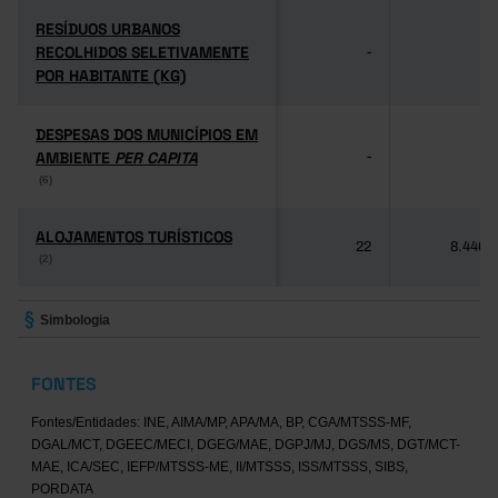
RESÍDUOS URBANOS
RESÍDUOS URBANOS
RECOLHIDOS SELETIVAMENTE
RECOLHIDOS SELETIVAMENTE
-
-
POR HABITANTE (KG)
POR HABITANTE (KG)
DESPESAS DOS MUNICÍPIOS EM
DESPESAS DOS MUNICÍPIOS EM
AMBIENTE
AMBIENTE
PER CAPITA
PER CAPITA
-
-
(6)
(6)
ALOJAMENTOS TURÍSTICOS
ALOJAMENTOS TURÍSTICOS
22
8.446
(2)
(2)
Simbologia
FONTES
Fontes/Entidades: INE, AIMA/MP, APA/MA, BP, CGA/MTSSS-MF,
DGAL/MCT, DGEEC/MECI, DGEG/MAE, DGPJ/MJ, DGS/MS, DGT/MCT-
MAE, ICA/SEC, IEFP/MTSSS-ME, II/MTSSS, ISS/MTSSS, SIBS,
PORDATA