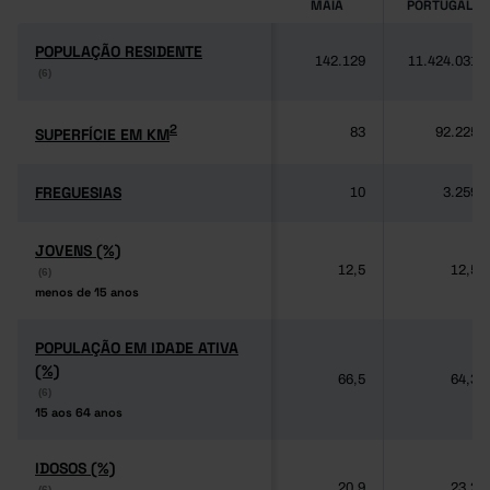
MAIA
PORTUGAL
POPULAÇÃO RESIDENTE
POPULAÇÃO RESIDENTE
142.129
11.424.031
(6)
(6)
2
2
SUPERFÍCIE EM KM
SUPERFÍCIE EM KM
83
92.225
FREGUESIAS
FREGUESIAS
10
3.259
JOVENS (%)
JOVENS (%)
12,5
12,5
(6)
(6)
menos de 15 anos
menos de 15 anos
POPULAÇÃO EM IDADE ATIVA
POPULAÇÃO EM IDADE ATIVA
(%)
(%)
66,5
64,3
(6)
(6)
15 aos 64 anos
15 aos 64 anos
IDOSOS (%)
IDOSOS (%)
20,9
23,2
(6)
(6)