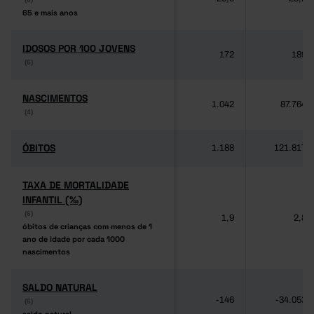
65 e mais anos
65 e mais anos
IDOSOS POR 100 JOVENS
IDOSOS POR 100 JOVENS
172
189
(6)
(6)
NASCIMENTOS
NASCIMENTOS
1.042
87.764
(4)
(4)
ÓBITOS
ÓBITOS
1.188
121.817
TAXA DE MORTALIDADE
TAXA DE MORTALIDADE
INFANTIL (‰)
INFANTIL (‰)
(6)
(6)
1,9
2,8
óbitos de crianças com menos de 1
óbitos de crianças com menos de 1
ano de idade por cada 1000
ano de idade por cada 1000
nascimentos
nascimentos
SALDO NATURAL
SALDO NATURAL
-146
-34.053
(6)
(6)