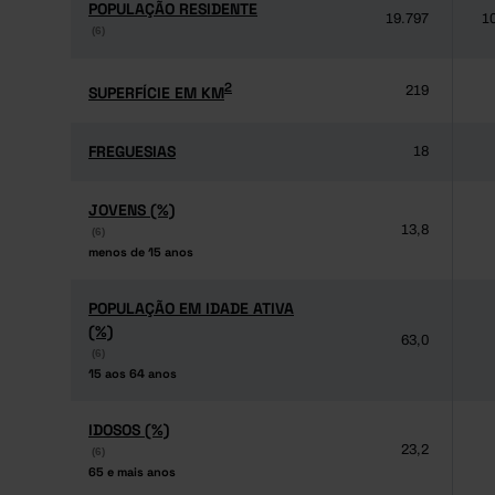
POPULAÇÃO RESIDENTE
POPULAÇÃO RESIDENTE
19.797
1
(6)
(6)
2
2
SUPERFÍCIE EM KM
SUPERFÍCIE EM KM
219
FREGUESIAS
FREGUESIAS
18
JOVENS (%)
JOVENS (%)
13,8
(6)
(6)
menos de 15 anos
menos de 15 anos
POPULAÇÃO EM IDADE ATIVA
POPULAÇÃO EM IDADE ATIVA
(%)
(%)
63,0
(6)
(6)
15 aos 64 anos
15 aos 64 anos
IDOSOS (%)
IDOSOS (%)
23,2
(6)
(6)
65 e mais anos
65 e mais anos