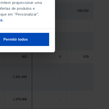
permitem proporcionar uma
fertas de produtos e
448.235
456.032
//
ique em "Personalizar".
es
.
475
-
-
Permitir todos
44.941
-
-
563
0
579
1.231.553
-
-
1.576.606
-
-