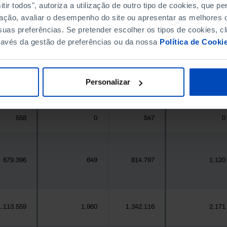
ir todos", autoriza a utilização de outro tipo de cookies, que 
ação, avaliar o desempenho do site ou apresentar as melhores o
396.268
411.995
//
//
uas preferências. Se pretender escolher os tipos de cookies, cl
ravés da gestão de preferências ou da nossa
Política de Cooki
377
0
419
0
Personalizar
25.871
29
24.469
66
558
0
547
0
679.396
649
814.797
1.120
1.113.559
1.960
1.342.116
2.171