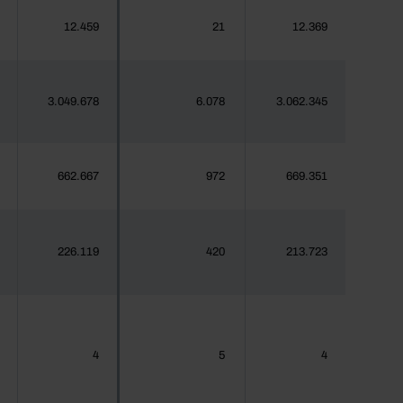
12.459
21
12.369
3.049.678
6.078
3.062.345
662.667
972
669.351
226.119
420
213.723
4
5
4