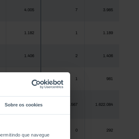
4.005
7
3.985
1.182
1
1.189
1.406
2
1.406
970
1
981
Sobre os cookies
1.620.555
2.567
1.622.084
288
0
292
 permitindo que navegue