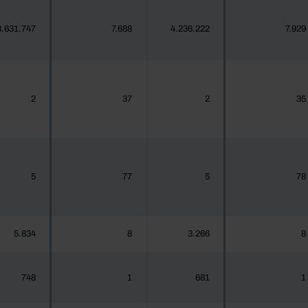
3.631.747
7.688
4.236.222
7.929
2
37
2
35
5
77
5
78
5.834
8
3.266
8
748
1
681
1