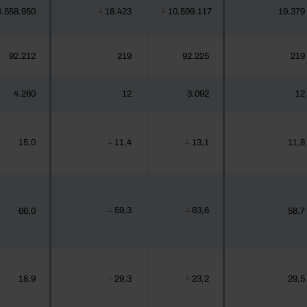
0.558.950
18.423
10.599.117
19.379
┴
┴
92.212
219
92.225
219
4.260
12
3.092
12
15,0
11,4
13,1
11,8
┴
┴
59,3
63,6
66,0
58,7
┴
┴
18,9
29,3
23,2
29,5
┴
┴