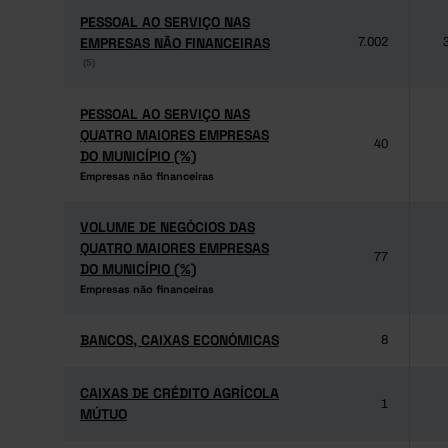
PESSOAL AO SERVIÇO NAS
PESSOAL AO SERVIÇO NAS
EMPRESAS NÃO FINANCEIRAS
EMPRESAS NÃO FINANCEIRAS
7.002
(5)
(5)
PESSOAL AO SERVIÇO NAS
PESSOAL AO SERVIÇO NAS
QUATRO MAIORES EMPRESAS
QUATRO MAIORES EMPRESAS
40
DO MUNICÍPIO (%)
DO MUNICÍPIO (%)
Empresas não financeiras
Empresas não financeiras
VOLUME DE NEGÓCIOS DAS
VOLUME DE NEGÓCIOS DAS
QUATRO MAIORES EMPRESAS
QUATRO MAIORES EMPRESAS
77
DO MUNICÍPIO (%)
DO MUNICÍPIO (%)
Empresas não financeiras
Empresas não financeiras
BANCOS, CAIXAS ECONÓMICAS
BANCOS, CAIXAS ECONÓMICAS
8
CAIXAS DE CRÉDITO AGRÍCOLA
CAIXAS DE CRÉDITO AGRÍCOLA
1
MÚTUO
MÚTUO