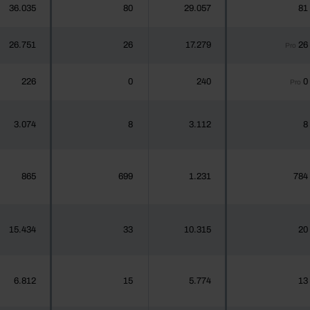
36.035
80
29.057
81
26.751
26
17.279
26
Pro
226
0
240
0
Pro
3.074
8
3.112
8
865
699
1.231
784
15.434
33
10.315
20
6.812
15
5.774
13