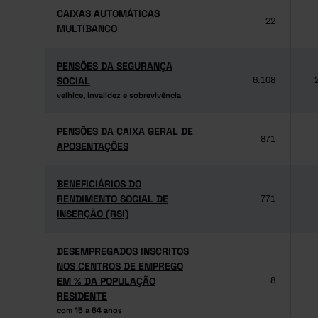
CAIXAS AUTOMÁTICAS
CAIXAS AUTOMÁTICAS
22
MULTIBANCO
MULTIBANCO
PENSÕES DA SEGURANÇA
PENSÕES DA SEGURANÇA
SOCIAL
SOCIAL
6.108
velhice, invalidez e sobrevivência
velhice, invalidez e sobrevivência
PENSÕES DA CAIXA GERAL DE
PENSÕES DA CAIXA GERAL DE
871
APOSENTAÇÕES
APOSENTAÇÕES
BENEFICIÁRIOS DO
BENEFICIÁRIOS DO
RENDIMENTO SOCIAL DE
RENDIMENTO SOCIAL DE
771
INSERÇÃO (RSI)
INSERÇÃO (RSI)
DESEMPREGADOS INSCRITOS
DESEMPREGADOS INSCRITOS
NOS CENTROS DE EMPREGO
NOS CENTROS DE EMPREGO
EM % DA POPULAÇÃO
EM % DA POPULAÇÃO
8
RESIDENTE
RESIDENTE
com 15 a 64 anos
com 15 a 64 anos