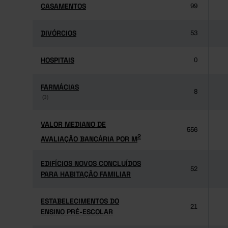
CASAMENTOS
CASAMENTOS
99
DIVÓRCIOS
DIVÓRCIOS
53
HOSPITAIS
HOSPITAIS
0
FARMÁCIAS
FARMÁCIAS
8
(3)
(3)
VALOR MEDIANO DE
VALOR MEDIANO DE
556
2
AVALIAÇÃO BANCÁRIA POR M
2
AVALIAÇÃO BANCÁRIA POR M
EDIFÍCIOS NOVOS CONCLUÍDOS
EDIFÍCIOS NOVOS CONCLUÍDOS
52
PARA HABITAÇÃO FAMILIAR
PARA HABITAÇÃO FAMILIAR
ESTABELECIMENTOS DO
ESTABELECIMENTOS DO
21
ENSINO PRÉ-ESCOLAR
ENSINO PRÉ-ESCOLAR