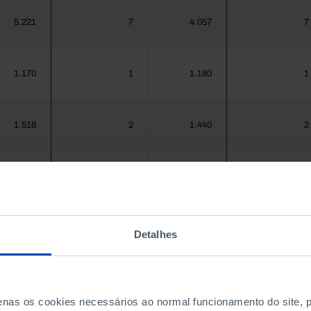
5.221
7
4.057
7
1.170
1
1.180
1
1.516
2
1.440
2
937
1
967
1
Detalhes
1.925.956
2.656
1.575.679
2.609
300
0
288
0
penas os cookies necessários ao normal funcionamento do site,