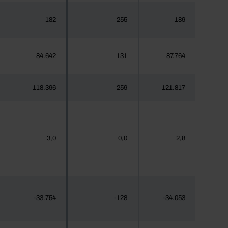
182
255
189
84.642
131
87.764
118.396
259
121.817
3,0
0,0
2,8
-33.754
-128
-34.053