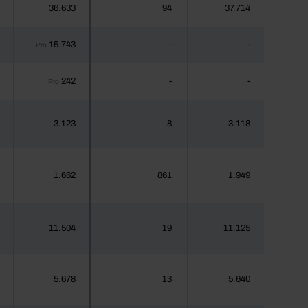
36.633
94
37.714
15.743
-
-
Pro
242
-
-
Pro
3.123
8
3.118
1.662
861
1.949
11.504
19
11.125
5.678
13
5.640