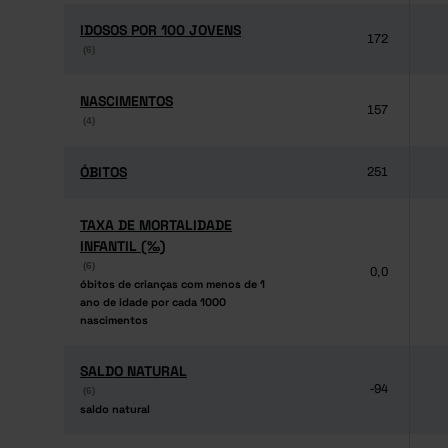
IDOSOS POR 100 JOVENS
IDOSOS POR 100 JOVENS
172
(6)
(6)
NASCIMENTOS
NASCIMENTOS
157
(4)
(4)
ÓBITOS
ÓBITOS
251
TAXA DE MORTALIDADE
TAXA DE MORTALIDADE
INFANTIL (‰)
INFANTIL (‰)
(6)
(6)
0,0
óbitos de crianças com menos de 1
óbitos de crianças com menos de 1
ano de idade por cada 1000
ano de idade por cada 1000
nascimentos
nascimentos
SALDO NATURAL
SALDO NATURAL
-94
(6)
(6)
saldo natural
saldo natural