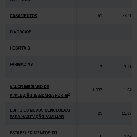
saldo natural
saldo natural
CASAMENTOS
CASAMENTOS
51
37.714
DIVÓRCIOS
DIVÓRCIOS
-
-
HOSPITAIS
HOSPITAIS
-
-
FARMÁCIAS
FARMÁCIAS
7
3.118
(3)
(3)
VALOR MEDIANO DE
VALOR MEDIANO DE
1.037
1.949
2
AVALIAÇÃO BANCÁRIA POR M
2
AVALIAÇÃO BANCÁRIA POR M
EDIFÍCIOS NOVOS CONCLUÍDOS
EDIFÍCIOS NOVOS CONCLUÍDOS
25
11.125
PARA HABITAÇÃO FAMILIAR
PARA HABITAÇÃO FAMILIAR
ESTABELECIMENTOS DO
ESTABELECIMENTOS DO
10
5.640