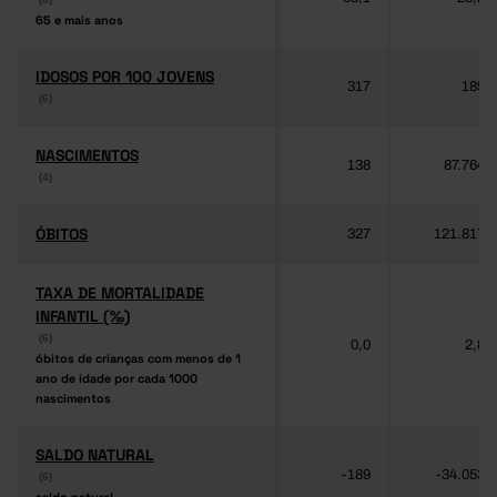
65 e mais anos
65 e mais anos
IDOSOS POR 100 JOVENS
IDOSOS POR 100 JOVENS
317
189
(6)
(6)
NASCIMENTOS
NASCIMENTOS
138
87.764
(4)
(4)
ÓBITOS
ÓBITOS
327
121.817
TAXA DE MORTALIDADE
TAXA DE MORTALIDADE
INFANTIL (‰)
INFANTIL (‰)
(6)
(6)
0,0
2,8
óbitos de crianças com menos de 1
óbitos de crianças com menos de 1
ano de idade por cada 1000
ano de idade por cada 1000
nascimentos
nascimentos
SALDO NATURAL
SALDO NATURAL
-189
-34.053
(6)
(6)