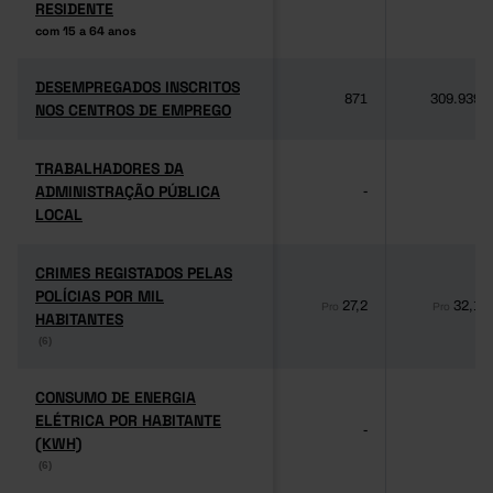
RESIDENTE
RESIDENTE
com 15 a 64 anos
com 15 a 64 anos
DESEMPREGADOS INSCRITOS
DESEMPREGADOS INSCRITOS
871
309.939
NOS CENTROS DE EMPREGO
NOS CENTROS DE EMPREGO
TRABALHADORES DA
TRABALHADORES DA
ADMINISTRAÇÃO PÚBLICA
ADMINISTRAÇÃO PÚBLICA
-
-
LOCAL
LOCAL
CRIMES REGISTADOS PELAS
CRIMES REGISTADOS PELAS
POLÍCIAS POR MIL
POLÍCIAS POR MIL
27,2
32,1
Pro
Pro
HABITANTES
HABITANTES
(6)
(6)
CONSUMO DE ENERGIA
CONSUMO DE ENERGIA
ELÉTRICA POR HABITANTE
ELÉTRICA POR HABITANTE
-
-
(KWH)
(KWH)
(6)
(6)