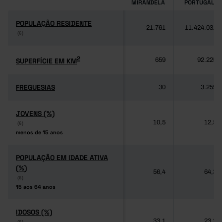
MIRANDELA
PORTUGAL
POPULAÇÃO RESIDENTE
POPULAÇÃO RESIDENTE
21.761
11.424.031
(6)
(6)
2
2
SUPERFÍCIE EM KM
SUPERFÍCIE EM KM
659
92.225
FREGUESIAS
FREGUESIAS
30
3.259
JOVENS (%)
JOVENS (%)
10,5
12,5
(6)
(6)
menos de 15 anos
menos de 15 anos
POPULAÇÃO EM IDADE ATIVA
POPULAÇÃO EM IDADE ATIVA
(%)
(%)
56,4
64,3
(6)
(6)
15 aos 64 anos
15 aos 64 anos
IDOSOS (%)
IDOSOS (%)
33,1
23,2
(6)
(6)