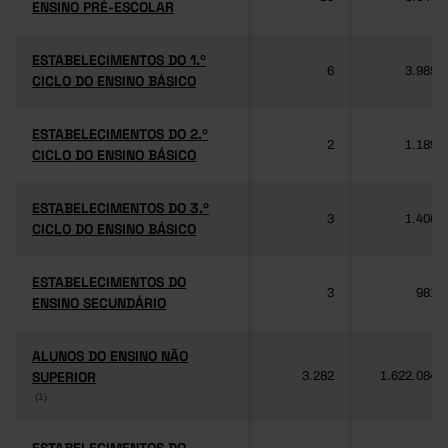
ENSINO PRÉ-ESCOLAR
ENSINO PRÉ-ESCOLAR
ESTABELECIMENTOS DO 1.º
ESTABELECIMENTOS DO 1.º
6
3.985
CICLO DO ENSINO BÁSICO
CICLO DO ENSINO BÁSICO
ESTABELECIMENTOS DO 2.º
ESTABELECIMENTOS DO 2.º
2
1.189
CICLO DO ENSINO BÁSICO
CICLO DO ENSINO BÁSICO
ESTABELECIMENTOS DO 3.º
ESTABELECIMENTOS DO 3.º
3
1.406
CICLO DO ENSINO BÁSICO
CICLO DO ENSINO BÁSICO
ESTABELECIMENTOS DO
ESTABELECIMENTOS DO
3
981
ENSINO SECUNDÁRIO
ENSINO SECUNDÁRIO
ALUNOS DO ENSINO NÃO
ALUNOS DO ENSINO NÃO
SUPERIOR
SUPERIOR
3.282
1.622.084
(1)
(1)