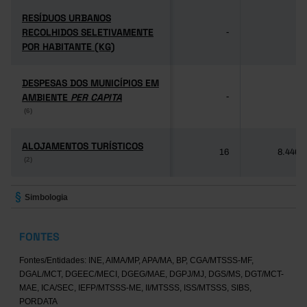
RESÍDUOS URBANOS
RESÍDUOS URBANOS
RECOLHIDOS SELETIVAMENTE
RECOLHIDOS SELETIVAMENTE
-
-
POR HABITANTE (KG)
POR HABITANTE (KG)
DESPESAS DOS MUNICÍPIOS EM
DESPESAS DOS MUNICÍPIOS EM
AMBIENTE
AMBIENTE
PER CAPITA
PER CAPITA
-
-
(6)
(6)
ALOJAMENTOS TURÍSTICOS
ALOJAMENTOS TURÍSTICOS
16
8.446
(2)
(2)
Simbologia
FONTES
Fontes/Entidades: INE, AIMA/MP, APA/MA, BP, CGA/MTSSS-MF,
DGAL/MCT, DGEEC/MECI, DGEG/MAE, DGPJ/MJ, DGS/MS, DGT/MCT-
MAE, ICA/SEC, IEFP/MTSSS-ME, II/MTSSS, ISS/MTSSS, SIBS,
PORDATA