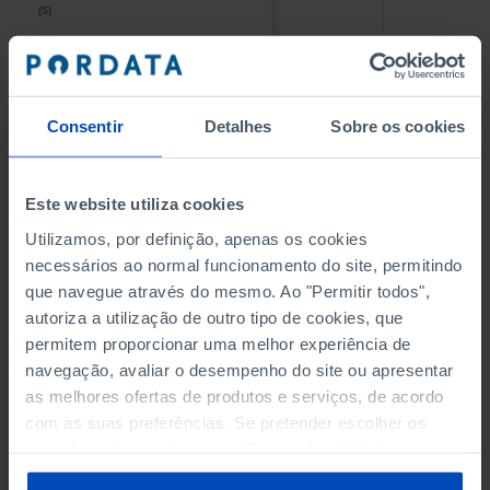
(5)
(5)
PESSOAL AO SERVIÇO NAS
PESSOAL AO SERVIÇO NAS
EMPRESAS NÃO FINANCEIRAS
EMPRESAS NÃO FINANCEIRAS
-
-
(5)
(5)
Consentir
Detalhes
Sobre os cookies
PESSOAL AO SERVIÇO NAS
PESSOAL AO SERVIÇO NAS
QUATRO MAIORES EMPRESAS
QUATRO MAIORES EMPRESAS
-
-
Este website utiliza cookies
DO MUNICÍPIO (%)
DO MUNICÍPIO (%)
Empresas não financeiras
Empresas não financeiras
Utilizamos, por definição, apenas os cookies
necessários ao normal funcionamento do site, permitindo
VOLUME DE NEGÓCIOS DAS
VOLUME DE NEGÓCIOS DAS
que navegue através do mesmo. Ao "Permitir todos",
QUATRO MAIORES EMPRESAS
QUATRO MAIORES EMPRESAS
autoriza a utilização de outro tipo de cookies, que
-
-
DO MUNICÍPIO (%)
DO MUNICÍPIO (%)
permitem proporcionar uma melhor experiência de
Empresas não financeiras
Empresas não financeiras
navegação, avaliar o desempenho do site ou apresentar
as melhores ofertas de produtos e serviços, de acordo
BANCOS, CAIXAS ECONÓMICAS
BANCOS, CAIXAS ECONÓMICAS
-
-
com as suas preferências. Se pretender escolher os
tipos de cookies, clique em "Personalizar". Saiba mais
CAIXAS DE CRÉDITO AGRÍCOLA
CAIXAS DE CRÉDITO AGRÍCOLA
sobre cookies através da gestão de preferências ou da
-
-