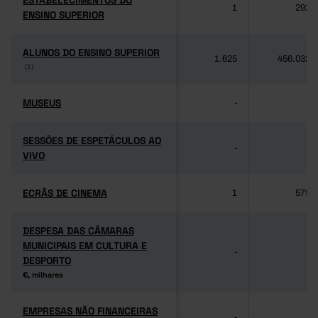
ESTABELECIMENTOS DO
ESTABELECIMENTOS DO
1
292
ENSINO SUPERIOR
ENSINO SUPERIOR
ALUNOS DO ENSINO SUPERIOR
ALUNOS DO ENSINO SUPERIOR
1.625
456.032
(1)
(1)
MUSEUS
MUSEUS
-
-
SESSÕES DE ESPETÁCULOS AO
SESSÕES DE ESPETÁCULOS AO
-
-
VIVO
VIVO
ECRÃS DE CINEMA
ECRÃS DE CINEMA
1
579
DESPESA DAS CÂMARAS
DESPESA DAS CÂMARAS
MUNICIPAIS EM CULTURA E
MUNICIPAIS EM CULTURA E
-
-
DESPORTO
DESPORTO
€, milhares
€, milhares
EMPRESAS NÃO FINANCEIRAS
EMPRESAS NÃO FINANCEIRAS
-
-