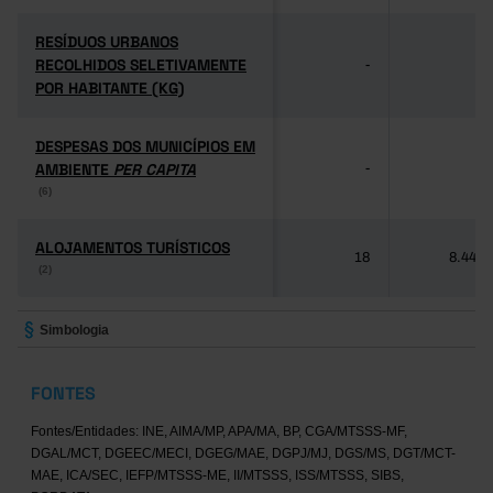
RESÍDUOS URBANOS
RESÍDUOS URBANOS
RECOLHIDOS SELETIVAMENTE
RECOLHIDOS SELETIVAMENTE
-
-
POR HABITANTE (KG)
POR HABITANTE (KG)
DESPESAS DOS MUNICÍPIOS EM
DESPESAS DOS MUNICÍPIOS EM
AMBIENTE
AMBIENTE
PER CAPITA
PER CAPITA
-
-
(6)
(6)
ALOJAMENTOS TURÍSTICOS
ALOJAMENTOS TURÍSTICOS
18
8.446
(2)
(2)
Simbologia
FONTES
Fontes/Entidades: INE, AIMA/MP, APA/MA, BP, CGA/MTSSS-MF,
DGAL/MCT, DGEEC/MECI, DGEG/MAE, DGPJ/MJ, DGS/MS, DGT/MCT-
MAE, ICA/SEC, IEFP/MTSSS-ME, II/MTSSS, ISS/MTSSS, SIBS,