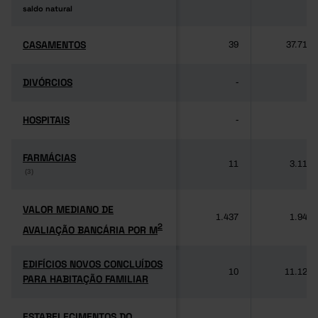
saldo natural
saldo natural
CASAMENTOS
CASAMENTOS
39
37.714
DIVÓRCIOS
DIVÓRCIOS
-
-
HOSPITAIS
HOSPITAIS
-
-
FARMÁCIAS
FARMÁCIAS
11
3.118
(3)
(3)
VALOR MEDIANO DE
VALOR MEDIANO DE
1.437
1.949
2
AVALIAÇÃO BANCÁRIA POR M
2
AVALIAÇÃO BANCÁRIA POR M
EDIFÍCIOS NOVOS CONCLUÍDOS
EDIFÍCIOS NOVOS CONCLUÍDOS
10
11.125
PARA HABITAÇÃO FAMILIAR
PARA HABITAÇÃO FAMILIAR
ESTABELECIMENTOS DO
ESTABELECIMENTOS DO