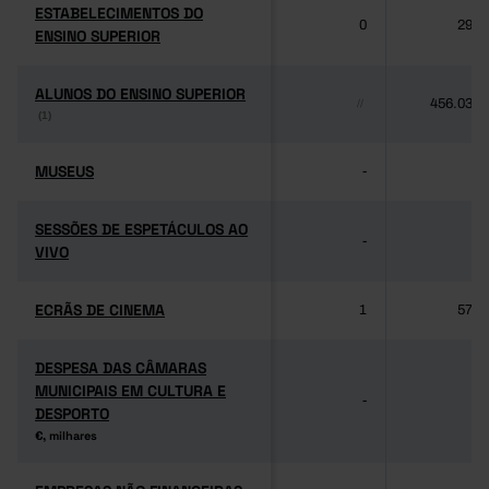
ESTABELECIMENTOS DO
ESTABELECIMENTOS DO
0
292
ENSINO SUPERIOR
ENSINO SUPERIOR
ALUNOS DO ENSINO SUPERIOR
ALUNOS DO ENSINO SUPERIOR
456.032
//
(1)
(1)
MUSEUS
MUSEUS
-
-
SESSÕES DE ESPETÁCULOS AO
SESSÕES DE ESPETÁCULOS AO
-
-
VIVO
VIVO
ECRÃS DE CINEMA
ECRÃS DE CINEMA
1
579
DESPESA DAS CÂMARAS
DESPESA DAS CÂMARAS
MUNICIPAIS EM CULTURA E
MUNICIPAIS EM CULTURA E
-
-
DESPORTO
DESPORTO
€, milhares
€, milhares