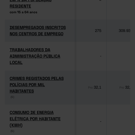
RESIDENTE
RESIDENTE
com 15 a 64 anos
com 15 a 64 anos
DESEMPREGADOS INSCRITOS
DESEMPREGADOS INSCRITOS
275
309.939
NOS CENTROS DE EMPREGO
NOS CENTROS DE EMPREGO
TRABALHADORES DA
TRABALHADORES DA
ADMINISTRAÇÃO PÚBLICA
ADMINISTRAÇÃO PÚBLICA
-
-
LOCAL
LOCAL
CRIMES REGISTADOS PELAS
CRIMES REGISTADOS PELAS
POLÍCIAS POR MIL
POLÍCIAS POR MIL
32,1
32,1
Pro
Pro
HABITANTES
HABITANTES
(6)
(6)
CONSUMO DE ENERGIA
CONSUMO DE ENERGIA
ELÉTRICA POR HABITANTE
ELÉTRICA POR HABITANTE
-
-
(KWH)
(KWH)
(6)
(6)