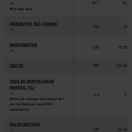
28,7
23,2
(6)
(6)
65 e mais anos
65 e mais anos
IDOSOS POR 100 JOVENS
IDOSOS POR 100 JOVENS
244
189
(6)
(6)
NASCIMENTOS
NASCIMENTOS
106
87.764
(4)
(4)
ÓBITOS
ÓBITOS
268
121.817
TAXA DE MORTALIDADE
TAXA DE MORTALIDADE
INFANTIL (‰)
INFANTIL (‰)
(6)
(6)
0,0
2,8
óbitos de crianças com menos de 1
óbitos de crianças com menos de 1
ano de idade por cada 1000
ano de idade por cada 1000
nascimentos
nascimentos
SALDO NATURAL
SALDO NATURAL
-162
-34.053
(6)
(6)