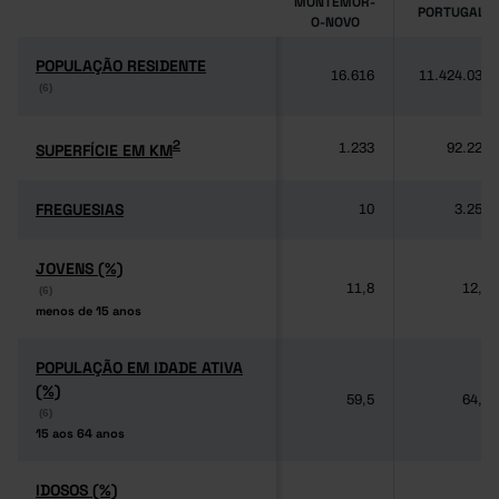
MONTEMOR-
PORTUGAL
O-NOVO
POPULAÇÃO RESIDENTE
POPULAÇÃO RESIDENTE
16.616
11.424.031
(6)
(6)
2
2
SUPERFÍCIE EM KM
SUPERFÍCIE EM KM
1.233
92.225
FREGUESIAS
FREGUESIAS
10
3.259
JOVENS (%)
JOVENS (%)
11,8
12,5
(6)
(6)
menos de 15 anos
menos de 15 anos
POPULAÇÃO EM IDADE ATIVA
POPULAÇÃO EM IDADE ATIVA
(%)
(%)
59,5
64,3
(6)
(6)
15 aos 64 anos
15 aos 64 anos
IDOSOS (%)
IDOSOS (%)