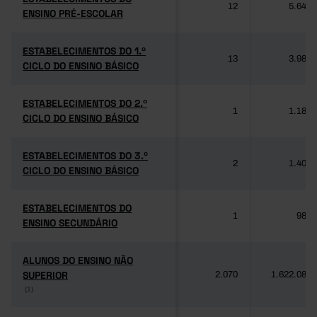
12
5.640
ENSINO PRÉ-ESCOLAR
ENSINO PRÉ-ESCOLAR
ESTABELECIMENTOS DO 1.º
ESTABELECIMENTOS DO 1.º
13
3.985
CICLO DO ENSINO BÁSICO
CICLO DO ENSINO BÁSICO
ESTABELECIMENTOS DO 2.º
ESTABELECIMENTOS DO 2.º
1
1.189
CICLO DO ENSINO BÁSICO
CICLO DO ENSINO BÁSICO
ESTABELECIMENTOS DO 3.º
ESTABELECIMENTOS DO 3.º
2
1.406
CICLO DO ENSINO BÁSICO
CICLO DO ENSINO BÁSICO
ESTABELECIMENTOS DO
ESTABELECIMENTOS DO
1
981
ENSINO SECUNDÁRIO
ENSINO SECUNDÁRIO
ALUNOS DO ENSINO NÃO
ALUNOS DO ENSINO NÃO
SUPERIOR
SUPERIOR
2.070
1.622.084
(1)
(1)