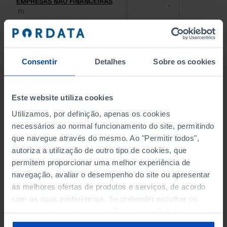
EMPRESAS NÃO FINANCEIRAS
EMPRESAS NÃO FINANCEIRAS
-
-
(5)
(5)
PESSOAL AO SERVIÇO NAS
PESSOAL AO SERVIÇO NAS
EMPRESAS NÃO FINANCEIRAS
EMPRESAS NÃO FINANCEIRAS
-
-
(5)
(5)
Consentir
Detalhes
Sobre os cookies
PESSOAL AO SERVIÇO NAS
PESSOAL AO SERVIÇO NAS
QUATRO MAIORES EMPRESAS
QUATRO MAIORES EMPRESAS
Este website utiliza cookies
-
-
DO MUNICÍPIO (%)
DO MUNICÍPIO (%)
Utilizamos, por definição, apenas os cookies
Empresas não financeiras
Empresas não financeiras
necessários ao normal funcionamento do site, permitindo
que navegue através do mesmo. Ao "Permitir todos",
VOLUME DE NEGÓCIOS DAS
VOLUME DE NEGÓCIOS DAS
autoriza a utilização de outro tipo de cookies, que
QUATRO MAIORES EMPRESAS
QUATRO MAIORES EMPRESAS
-
-
DO MUNICÍPIO (%)
DO MUNICÍPIO (%)
permitem proporcionar uma melhor experiência de
Empresas não financeiras
Empresas não financeiras
navegação, avaliar o desempenho do site ou apresentar
as melhores ofertas de produtos e serviços, de acordo
BANCOS, CAIXAS ECONÓMICAS
BANCOS, CAIXAS ECONÓMICAS
com as suas preferências. Se pretender escolher os
-
-
tipos de cookies, clique em "Personalizar". Saiba mais
sobre cookies através da gestão de preferências ou da
CAIXAS DE CRÉDITO AGRÍCOLA
CAIXAS DE CRÉDITO AGRÍCOLA