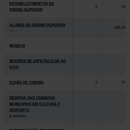
ESTABELECIMENTOS DO
ESTABELECIMENTOS DO
0
292
ENSINO SUPERIOR
ENSINO SUPERIOR
ALUNOS DO ENSINO SUPERIOR
ALUNOS DO ENSINO SUPERIOR
456.032
//
(1)
(1)
MUSEUS
MUSEUS
-
-
SESSÕES DE ESPETÁCULOS AO
SESSÕES DE ESPETÁCULOS AO
-
-
VIVO
VIVO
ECRÃS DE CINEMA
ECRÃS DE CINEMA
0
579
DESPESA DAS CÂMARAS
DESPESA DAS CÂMARAS
MUNICIPAIS EM CULTURA E
MUNICIPAIS EM CULTURA E
-
-
DESPORTO
DESPORTO
€, milhares
€, milhares