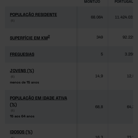
MONTIJO
PORTUGAL
POPULAÇÃO RESIDENTE
POPULAÇÃO RESIDENTE
68.064
11.424.031
(6)
(6)
2
2
SUPERFÍCIE EM KM
SUPERFÍCIE EM KM
349
92.225
FREGUESIAS
FREGUESIAS
5
3.259
JOVENS (%)
JOVENS (%)
14,9
12,5
(6)
(6)
menos de 15 anos
menos de 15 anos
POPULAÇÃO EM IDADE ATIVA
POPULAÇÃO EM IDADE ATIVA
(%)
(%)
68,8
64,3
(6)
(6)
15 aos 64 anos
15 aos 64 anos
IDOSOS (%)
IDOSOS (%)
16,3
23,2
(6)
(6)