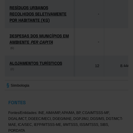
RESÍDUOS URBANOS
RESÍDUOS URBANOS
RECOLHIDOS SELETIVAMENTE
RECOLHIDOS SELETIVAMENTE
-
-
POR HABITANTE (KG)
POR HABITANTE (KG)
DESPESAS DOS MUNICÍPIOS EM
DESPESAS DOS MUNICÍPIOS EM
AMBIENTE
AMBIENTE
PER CAPITA
PER CAPITA
-
-
(6)
(6)
ALOJAMENTOS TURÍSTICOS
ALOJAMENTOS TURÍSTICOS
12
8.446
(2)
(2)
Simbologia
FONTES
Fontes/Entidades: INE, AIMA/MP, APA/MA, BP, CGA/MTSSS-MF,
DGAL/MCT, DGEEC/MECI, DGEG/MAE, DGPJ/MJ, DGS/MS, DGT/MCT-
MAE, ICA/SEC, IEFP/MTSSS-ME, II/MTSSS, ISS/MTSSS, SIBS,
PORDATA