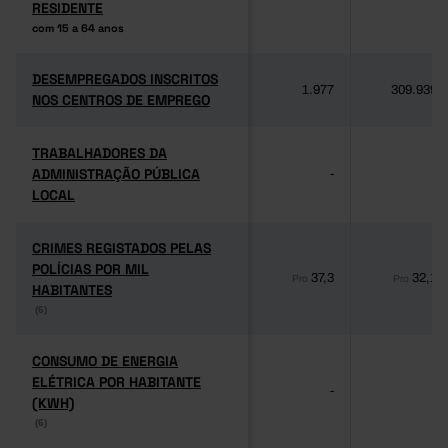
RESIDENTE
RESIDENTE
com 15 a 64 anos
com 15 a 64 anos
DESEMPREGADOS INSCRITOS
DESEMPREGADOS INSCRITOS
1.977
309.939
NOS CENTROS DE EMPREGO
NOS CENTROS DE EMPREGO
TRABALHADORES DA
TRABALHADORES DA
ADMINISTRAÇÃO PÚBLICA
ADMINISTRAÇÃO PÚBLICA
-
-
LOCAL
LOCAL
CRIMES REGISTADOS PELAS
CRIMES REGISTADOS PELAS
POLÍCIAS POR MIL
POLÍCIAS POR MIL
37,3
32,1
Pro
Pro
HABITANTES
HABITANTES
(6)
(6)
CONSUMO DE ENERGIA
CONSUMO DE ENERGIA
ELÉTRICA POR HABITANTE
ELÉTRICA POR HABITANTE
-
-
(KWH)
(KWH)
(6)
(6)