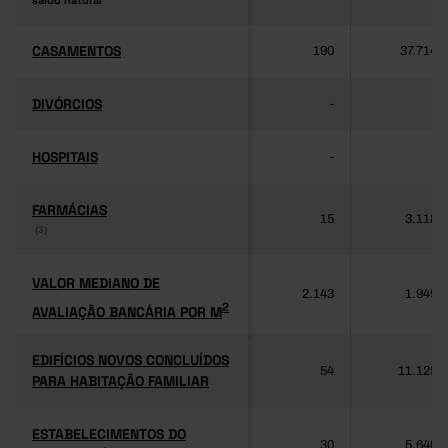
saldo natural
saldo natural
CASAMENTOS
CASAMENTOS
190
37.714
DIVÓRCIOS
DIVÓRCIOS
-
-
HOSPITAIS
HOSPITAIS
-
-
FARMÁCIAS
FARMÁCIAS
15
3.118
(3)
(3)
VALOR MEDIANO DE
VALOR MEDIANO DE
2.143
1.949
2
AVALIAÇÃO BANCÁRIA POR M
2
AVALIAÇÃO BANCÁRIA POR M
EDIFÍCIOS NOVOS CONCLUÍDOS
EDIFÍCIOS NOVOS CONCLUÍDOS
54
11.125
PARA HABITAÇÃO FAMILIAR
PARA HABITAÇÃO FAMILIAR
ESTABELECIMENTOS DO
ESTABELECIMENTOS DO
30
5.640