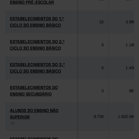
ENSINO PRÉ-ESCOLAR
ENSINO PRÉ-ESCOLAR
ESTABELECIMENTOS DO 1.º
ESTABELECIMENTOS DO 1.º
22
3.985
CICLO DO ENSINO BÁSICO
CICLO DO ENSINO BÁSICO
ESTABELECIMENTOS DO 2.º
ESTABELECIMENTOS DO 2.º
5
1.189
CICLO DO ENSINO BÁSICO
CICLO DO ENSINO BÁSICO
ESTABELECIMENTOS DO 3.º
ESTABELECIMENTOS DO 3.º
5
1.406
CICLO DO ENSINO BÁSICO
CICLO DO ENSINO BÁSICO
ESTABELECIMENTOS DO
ESTABELECIMENTOS DO
3
981
ENSINO SECUNDÁRIO
ENSINO SECUNDÁRIO
ALUNOS DO ENSINO NÃO
ALUNOS DO ENSINO NÃO
SUPERIOR
SUPERIOR
9.730
1.622.084
(1)
(1)