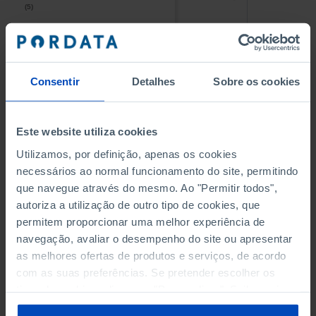
(5)
(5)
PESSOAL AO SERVIÇO NAS
PESSOAL AO SERVIÇO NAS
EMPRESAS NÃO FINANCEIRAS
EMPRESAS NÃO FINANCEIRAS
-
-
(5)
(5)
Consentir
Detalhes
Sobre os cookies
PESSOAL AO SERVIÇO NAS
PESSOAL AO SERVIÇO NAS
QUATRO MAIORES EMPRESAS
QUATRO MAIORES EMPRESAS
-
-
Este website utiliza cookies
DO MUNICÍPIO (%)
DO MUNICÍPIO (%)
Empresas não financeiras
Empresas não financeiras
Utilizamos, por definição, apenas os cookies
necessários ao normal funcionamento do site, permitindo
VOLUME DE NEGÓCIOS DAS
VOLUME DE NEGÓCIOS DAS
que navegue através do mesmo. Ao "Permitir todos",
QUATRO MAIORES EMPRESAS
QUATRO MAIORES EMPRESAS
autoriza a utilização de outro tipo de cookies, que
-
-
DO MUNICÍPIO (%)
DO MUNICÍPIO (%)
permitem proporcionar uma melhor experiência de
Empresas não financeiras
Empresas não financeiras
navegação, avaliar o desempenho do site ou apresentar
as melhores ofertas de produtos e serviços, de acordo
BANCOS, CAIXAS ECONÓMICAS
BANCOS, CAIXAS ECONÓMICAS
-
-
com as suas preferências. Se pretender escolher os
tipos de cookies, clique em "Personalizar". Saiba mais
CAIXAS DE CRÉDITO AGRÍCOLA
CAIXAS DE CRÉDITO AGRÍCOLA
sobre cookies através da gestão de preferências ou da
-
-