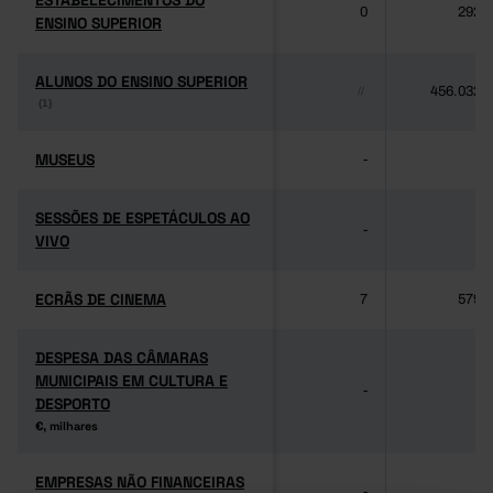
ESTABELECIMENTOS DO
ESTABELECIMENTOS DO
0
292
ENSINO SUPERIOR
ENSINO SUPERIOR
ALUNOS DO ENSINO SUPERIOR
ALUNOS DO ENSINO SUPERIOR
456.032
//
(1)
(1)
MUSEUS
MUSEUS
-
-
SESSÕES DE ESPETÁCULOS AO
SESSÕES DE ESPETÁCULOS AO
-
-
VIVO
VIVO
ECRÃS DE CINEMA
ECRÃS DE CINEMA
7
579
DESPESA DAS CÂMARAS
DESPESA DAS CÂMARAS
MUNICIPAIS EM CULTURA E
MUNICIPAIS EM CULTURA E
-
-
DESPORTO
DESPORTO
€, milhares
€, milhares
EMPRESAS NÃO FINANCEIRAS
EMPRESAS NÃO FINANCEIRAS
-
-