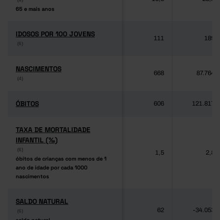
65 e mais anos
65 e mais anos
IDOSOS POR 100 JOVENS
IDOSOS POR 100 JOVENS
111
189
(6)
(6)
NASCIMENTOS
NASCIMENTOS
668
87.764
(4)
(4)
ÓBITOS
ÓBITOS
606
121.817
TAXA DE MORTALIDADE
TAXA DE MORTALIDADE
INFANTIL (‰)
INFANTIL (‰)
(6)
(6)
1,5
2,8
óbitos de crianças com menos de 1
óbitos de crianças com menos de 1
ano de idade por cada 1000
ano de idade por cada 1000
nascimentos
nascimentos
SALDO NATURAL
SALDO NATURAL
62
-34.053
(6)
(6)