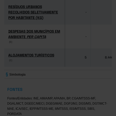
RESÍDUOS URBANOS
RESÍDUOS URBANOS
RECOLHIDOS SELETIVAMENTE
RECOLHIDOS SELETIVAMENTE
-
-
POR HABITANTE (KG)
POR HABITANTE (KG)
DESPESAS DOS MUNICÍPIOS EM
DESPESAS DOS MUNICÍPIOS EM
AMBIENTE
AMBIENTE
PER CAPITA
PER CAPITA
-
-
(6)
(6)
ALOJAMENTOS TURÍSTICOS
ALOJAMENTOS TURÍSTICOS
5
8.446
(2)
(2)
Simbologia
FONTES
Fontes/Entidades: INE, AIMA/MP, APA/MA, BP, CGA/MTSSS-MF,
DGAL/MCT, DGEEC/MECI, DGEG/MAE, DGPJ/MJ, DGS/MS, DGT/MCT-
MAE, ICA/SEC, IEFP/MTSSS-ME, II/MTSSS, ISS/MTSSS, SIBS,
PORDATA