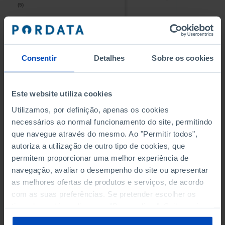
(5)
(5)
PESSOAL AO SERVIÇO NAS
PESSOAL AO SERVIÇO NAS
EMPRESAS NÃO FINANCEIRAS
EMPRESAS NÃO FINANCEIRAS
-
-
(5)
(5)
Consentir
Detalhes
Sobre os cookies
PESSOAL AO SERVIÇO NAS
PESSOAL AO SERVIÇO NAS
QUATRO MAIORES EMPRESAS
QUATRO MAIORES EMPRESAS
-
-
Este website utiliza cookies
DO MUNICÍPIO (%)
DO MUNICÍPIO (%)
Empresas não financeiras
Empresas não financeiras
Utilizamos, por definição, apenas os cookies
necessários ao normal funcionamento do site, permitindo
VOLUME DE NEGÓCIOS DAS
VOLUME DE NEGÓCIOS DAS
que navegue através do mesmo. Ao "Permitir todos",
QUATRO MAIORES EMPRESAS
QUATRO MAIORES EMPRESAS
autoriza a utilização de outro tipo de cookies, que
-
-
DO MUNICÍPIO (%)
DO MUNICÍPIO (%)
permitem proporcionar uma melhor experiência de
Empresas não financeiras
Empresas não financeiras
navegação, avaliar o desempenho do site ou apresentar
as melhores ofertas de produtos e serviços, de acordo
BANCOS, CAIXAS ECONÓMICAS
BANCOS, CAIXAS ECONÓMICAS
-
-
com as suas preferências. Se pretender escolher os
tipos de cookies, clique em "Personalizar". Saiba mais
CAIXAS DE CRÉDITO AGRÍCOLA
CAIXAS DE CRÉDITO AGRÍCOLA
sobre cookies através da gestão de preferências ou da
-
-