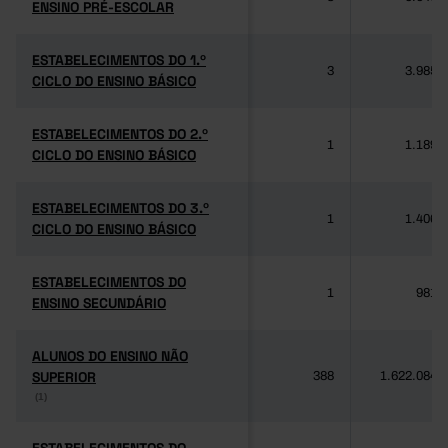
ENSINO PRÉ-ESCOLAR
ENSINO PRÉ-ESCOLAR
ESTABELECIMENTOS DO 1.º
ESTABELECIMENTOS DO 1.º
3
3.985
CICLO DO ENSINO BÁSICO
CICLO DO ENSINO BÁSICO
ESTABELECIMENTOS DO 2.º
ESTABELECIMENTOS DO 2.º
1
1.189
CICLO DO ENSINO BÁSICO
CICLO DO ENSINO BÁSICO
ESTABELECIMENTOS DO 3.º
ESTABELECIMENTOS DO 3.º
1
1.406
CICLO DO ENSINO BÁSICO
CICLO DO ENSINO BÁSICO
ESTABELECIMENTOS DO
ESTABELECIMENTOS DO
1
981
ENSINO SECUNDÁRIO
ENSINO SECUNDÁRIO
ALUNOS DO ENSINO NÃO
ALUNOS DO ENSINO NÃO
SUPERIOR
SUPERIOR
388
1.622.084
(1)
(1)