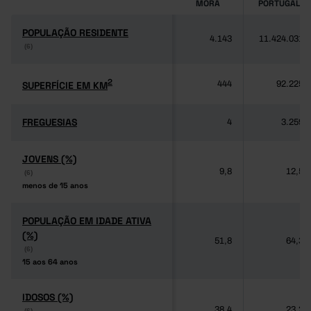
MORA
PORTUGAL
POPULAÇÃO RESIDENTE
POPULAÇÃO RESIDENTE
4.143
11.424.031
(6)
(6)
2
2
SUPERFÍCIE EM KM
SUPERFÍCIE EM KM
444
92.225
FREGUESIAS
FREGUESIAS
4
3.259
JOVENS (%)
JOVENS (%)
9,8
12,5
(6)
(6)
menos de 15 anos
menos de 15 anos
POPULAÇÃO EM IDADE ATIVA
POPULAÇÃO EM IDADE ATIVA
(%)
(%)
51,8
64,3
(6)
(6)
15 aos 64 anos
15 aos 64 anos
IDOSOS (%)
IDOSOS (%)
38,4
23,2
(6)
(6)