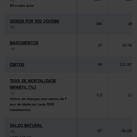
65 e mais anos
65 e mais anos
IDOSOS POR 100 JOVENS
IDOSOS POR 100 JOVENS
395
189
(6)
(6)
NASCIMENTOS
NASCIMENTOS
27
87.764
(4)
(4)
ÓBITOS
ÓBITOS
94
121.817
TAXA DE MORTALIDADE
TAXA DE MORTALIDADE
INFANTIL (‰)
INFANTIL (‰)
(6)
(6)
0,0
2,8
óbitos de crianças com menos de 1
óbitos de crianças com menos de 1
ano de idade por cada 1000
ano de idade por cada 1000
nascimentos
nascimentos
SALDO NATURAL
SALDO NATURAL
-67
-34.053
(6)
(6)