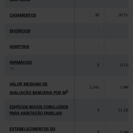
saldo natural
saldo natural
CASAMENTOS
CASAMENTOS
30
37.714
DIVÓRCIOS
DIVÓRCIOS
-
-
HOSPITAIS
HOSPITAIS
-
-
FARMÁCIAS
FARMÁCIAS
5
3.118
(3)
(3)
VALOR MEDIANO DE
VALOR MEDIANO DE
1.141
1.949
2
AVALIAÇÃO BANCÁRIA POR M
2
AVALIAÇÃO BANCÁRIA POR M
EDIFÍCIOS NOVOS CONCLUÍDOS
EDIFÍCIOS NOVOS CONCLUÍDOS
3
11.125
PARA HABITAÇÃO FAMILIAR
PARA HABITAÇÃO FAMILIAR
ESTABELECIMENTOS DO
ESTABELECIMENTOS DO
3
5.640