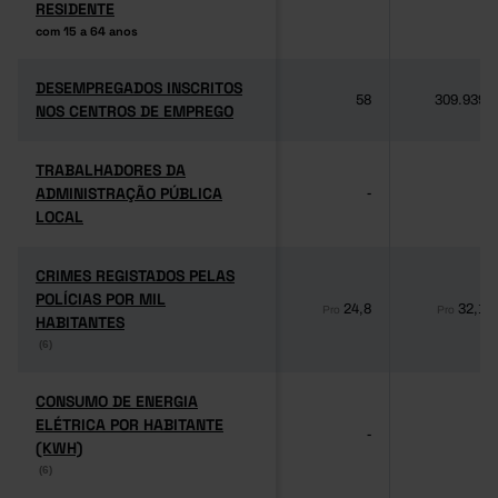
RESIDENTE
RESIDENTE
com 15 a 64 anos
com 15 a 64 anos
DESEMPREGADOS INSCRITOS
DESEMPREGADOS INSCRITOS
58
309.939
NOS CENTROS DE EMPREGO
NOS CENTROS DE EMPREGO
TRABALHADORES DA
TRABALHADORES DA
ADMINISTRAÇÃO PÚBLICA
ADMINISTRAÇÃO PÚBLICA
-
-
LOCAL
LOCAL
CRIMES REGISTADOS PELAS
CRIMES REGISTADOS PELAS
POLÍCIAS POR MIL
POLÍCIAS POR MIL
24,8
32,1
Pro
Pro
HABITANTES
HABITANTES
(6)
(6)
CONSUMO DE ENERGIA
CONSUMO DE ENERGIA
ELÉTRICA POR HABITANTE
ELÉTRICA POR HABITANTE
-
-
(KWH)
(KWH)
(6)
(6)