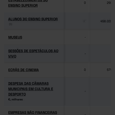
ESTABELECIMENTOS DO
ESTABELECIMENTOS DO
0
292
ENSINO SUPERIOR
ENSINO SUPERIOR
ALUNOS DO ENSINO SUPERIOR
ALUNOS DO ENSINO SUPERIOR
456.032
//
(1)
(1)
MUSEUS
MUSEUS
-
-
SESSÕES DE ESPETÁCULOS AO
SESSÕES DE ESPETÁCULOS AO
-
-
VIVO
VIVO
ECRÃS DE CINEMA
ECRÃS DE CINEMA
0
579
DESPESA DAS CÂMARAS
DESPESA DAS CÂMARAS
MUNICIPAIS EM CULTURA E
MUNICIPAIS EM CULTURA E
-
-
DESPORTO
DESPORTO
€, milhares
€, milhares
EMPRESAS NÃO FINANCEIRAS
EMPRESAS NÃO FINANCEIRAS
-
-