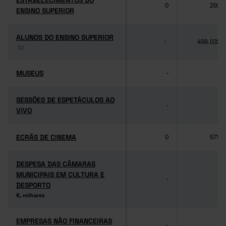
ESTABELECIMENTOS DO
ESTABELECIMENTOS DO
0
292
ENSINO SUPERIOR
ENSINO SUPERIOR
ALUNOS DO ENSINO SUPERIOR
ALUNOS DO ENSINO SUPERIOR
456.032
//
(1)
(1)
MUSEUS
MUSEUS
-
-
SESSÕES DE ESPETÁCULOS AO
SESSÕES DE ESPETÁCULOS AO
-
-
VIVO
VIVO
ECRÃS DE CINEMA
ECRÃS DE CINEMA
0
579
DESPESA DAS CÂMARAS
DESPESA DAS CÂMARAS
MUNICIPAIS EM CULTURA E
MUNICIPAIS EM CULTURA E
-
-
DESPORTO
DESPORTO
€, milhares
€, milhares
EMPRESAS NÃO FINANCEIRAS
EMPRESAS NÃO FINANCEIRAS
-
-