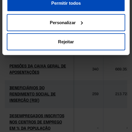
MÚTUO
MÚTUO
nossa
Política de Cookies
.
Permitir todos
CAIXAS AUTOMÁTICAS
CAIXAS AUTOMÁTICAS
7
12.369
Personalizar
MULTIBANCO
MULTIBANCO
PENSÕES DA SEGURANÇA
PENSÕES DA SEGURANÇA
Rejeitar
SOCIAL
SOCIAL
974
3.062.345
velhice, invalidez e sobrevivência
velhice, invalidez e sobrevivência
PENSÕES DA CAIXA GERAL DE
PENSÕES DA CAIXA GERAL DE
340
669.351
APOSENTAÇÕES
APOSENTAÇÕES
BENEFICIÁRIOS DO
BENEFICIÁRIOS DO
RENDIMENTO SOCIAL DE
RENDIMENTO SOCIAL DE
259
213.723
INSERÇÃO (RSI)
INSERÇÃO (RSI)
DESEMPREGADOS INSCRITOS
DESEMPREGADOS INSCRITOS
NOS CENTROS DE EMPREGO
NOS CENTROS DE EMPREGO
EM % DA POPULAÇÃO
EM % DA POPULAÇÃO
-
4