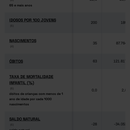
65 e mais anos
65 e mais anos
IDOSOS POR 100 JOVENS
IDOSOS POR 100 JOVENS
200
189
(6)
(6)
NASCIMENTOS
NASCIMENTOS
35
87.764
(4)
(4)
ÓBITOS
ÓBITOS
63
121.817
TAXA DE MORTALIDADE
TAXA DE MORTALIDADE
INFANTIL (‰)
INFANTIL (‰)
(6)
(6)
0,0
2,8
óbitos de crianças com menos de 1
óbitos de crianças com menos de 1
ano de idade por cada 1000
ano de idade por cada 1000
nascimentos
nascimentos
SALDO NATURAL
SALDO NATURAL
-28
-34.053
(6)
(6)