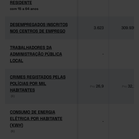
RESIDENTE
RESIDENTE
com 15 a 64 anos
com 15 a 64 anos
DESEMPREGADOS INSCRITOS
DESEMPREGADOS INSCRITOS
3.623
309.939
NOS CENTROS DE EMPREGO
NOS CENTROS DE EMPREGO
TRABALHADORES DA
TRABALHADORES DA
ADMINISTRAÇÃO PÚBLICA
ADMINISTRAÇÃO PÚBLICA
-
-
LOCAL
LOCAL
CRIMES REGISTADOS PELAS
CRIMES REGISTADOS PELAS
POLÍCIAS POR MIL
POLÍCIAS POR MIL
26,9
32,1
Pro
Pro
HABITANTES
HABITANTES
(6)
(6)
CONSUMO DE ENERGIA
CONSUMO DE ENERGIA
ELÉTRICA POR HABITANTE
ELÉTRICA POR HABITANTE
-
-
(KWH)
(KWH)
(6)
(6)