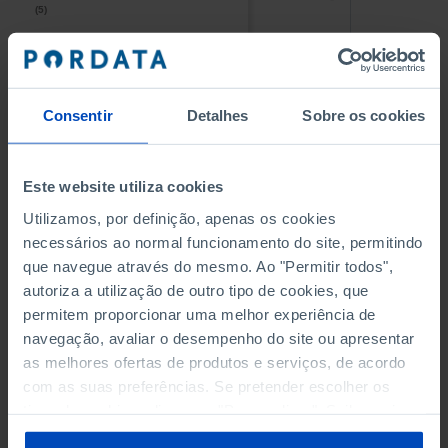
(5)
(5)
PESSOAL AO SERVIÇO NAS
PESSOAL AO SERVIÇO NAS
EMPRESAS NÃO FINANCEIRAS
EMPRESAS NÃO FINANCEIRAS
-
-
(5)
(5)
Consentir
Detalhes
Sobre os cookies
PESSOAL AO SERVIÇO NAS
PESSOAL AO SERVIÇO NAS
QUATRO MAIORES EMPRESAS
QUATRO MAIORES EMPRESAS
-
-
Este website utiliza cookies
DO MUNICÍPIO (%)
DO MUNICÍPIO (%)
Empresas não financeiras
Empresas não financeiras
Utilizamos, por definição, apenas os cookies
necessários ao normal funcionamento do site, permitindo
VOLUME DE NEGÓCIOS DAS
VOLUME DE NEGÓCIOS DAS
que navegue através do mesmo. Ao "Permitir todos",
QUATRO MAIORES EMPRESAS
QUATRO MAIORES EMPRESAS
autoriza a utilização de outro tipo de cookies, que
-
-
DO MUNICÍPIO (%)
DO MUNICÍPIO (%)
permitem proporcionar uma melhor experiência de
Empresas não financeiras
Empresas não financeiras
navegação, avaliar o desempenho do site ou apresentar
as melhores ofertas de produtos e serviços, de acordo
BANCOS, CAIXAS ECONÓMICAS
BANCOS, CAIXAS ECONÓMICAS
-
-
com as suas preferências. Se pretender escolher os
tipos de cookies, clique em "Personalizar". Saiba mais
CAIXAS DE CRÉDITO AGRÍCOLA
CAIXAS DE CRÉDITO AGRÍCOLA
sobre cookies através da gestão de preferências ou da
-
-