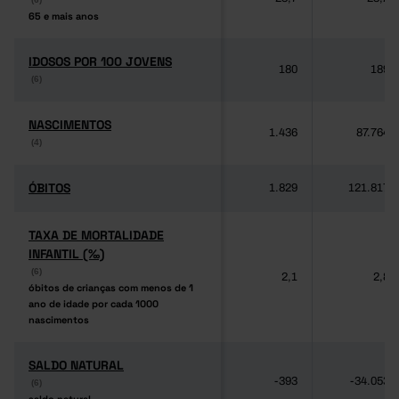
65 e mais anos
65 e mais anos
IDOSOS POR 100 JOVENS
IDOSOS POR 100 JOVENS
180
189
(6)
(6)
NASCIMENTOS
NASCIMENTOS
1.436
87.764
(4)
(4)
ÓBITOS
ÓBITOS
1.829
121.817
TAXA DE MORTALIDADE
TAXA DE MORTALIDADE
INFANTIL (‰)
INFANTIL (‰)
(6)
(6)
2,1
2,8
óbitos de crianças com menos de 1
óbitos de crianças com menos de 1
ano de idade por cada 1000
ano de idade por cada 1000
nascimentos
nascimentos
SALDO NATURAL
SALDO NATURAL
-393
-34.053
(6)
(6)