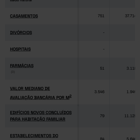
saldo natural
saldo natural
CASAMENTOS
CASAMENTOS
751
37.714
DIVÓRCIOS
DIVÓRCIOS
-
-
HOSPITAIS
HOSPITAIS
-
-
FARMÁCIAS
FARMÁCIAS
51
3.118
(3)
(3)
VALOR MEDIANO DE
VALOR MEDIANO DE
3.546
1.949
2
AVALIAÇÃO BANCÁRIA POR M
2
AVALIAÇÃO BANCÁRIA POR M
EDIFÍCIOS NOVOS CONCLUÍDOS
EDIFÍCIOS NOVOS CONCLUÍDOS
79
11.125
PARA HABITAÇÃO FAMILIAR
PARA HABITAÇÃO FAMILIAR
ESTABELECIMENTOS DO
ESTABELECIMENTOS DO
84
5.640