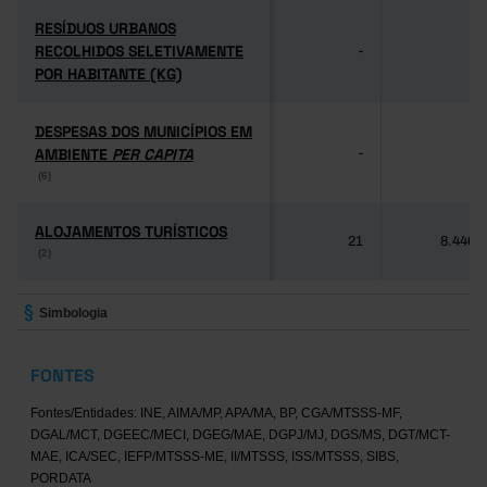
RESÍDUOS URBANOS
RESÍDUOS URBANOS
RECOLHIDOS SELETIVAMENTE
RECOLHIDOS SELETIVAMENTE
-
-
POR HABITANTE (KG)
POR HABITANTE (KG)
DESPESAS DOS MUNICÍPIOS EM
DESPESAS DOS MUNICÍPIOS EM
AMBIENTE
AMBIENTE
PER CAPITA
PER CAPITA
-
-
(6)
(6)
ALOJAMENTOS TURÍSTICOS
ALOJAMENTOS TURÍSTICOS
21
8.446
(2)
(2)
Simbologia
FONTES
Fontes/Entidades: INE, AIMA/MP, APA/MA, BP, CGA/MTSSS-MF,
DGAL/MCT, DGEEC/MECI, DGEG/MAE, DGPJ/MJ, DGS/MS, DGT/MCT-
MAE, ICA/SEC, IEFP/MTSSS-ME, II/MTSSS, ISS/MTSSS, SIBS,
PORDATA