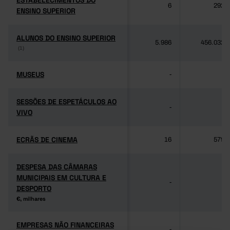
ESTABELECIMENTOS DO
ESTABELECIMENTOS DO
6
292
ENSINO SUPERIOR
ENSINO SUPERIOR
ALUNOS DO ENSINO SUPERIOR
ALUNOS DO ENSINO SUPERIOR
5.986
456.032
(1)
(1)
MUSEUS
MUSEUS
-
-
SESSÕES DE ESPETÁCULOS AO
SESSÕES DE ESPETÁCULOS AO
-
-
VIVO
VIVO
ECRÃS DE CINEMA
ECRÃS DE CINEMA
16
579
DESPESA DAS CÂMARAS
DESPESA DAS CÂMARAS
MUNICIPAIS EM CULTURA E
MUNICIPAIS EM CULTURA E
-
-
DESPORTO
DESPORTO
€, milhares
€, milhares
EMPRESAS NÃO FINANCEIRAS
EMPRESAS NÃO FINANCEIRAS
-
-