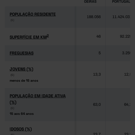
OEIRAS
PORTUGAL
POPULAÇÃO RESIDENTE
POPULAÇÃO RESIDENTE
188.056
11.424.031
(6)
(6)
2
2
SUPERFÍCIE EM KM
SUPERFÍCIE EM KM
46
92.225
FREGUESIAS
FREGUESIAS
5
3.259
JOVENS (%)
JOVENS (%)
13,3
12,5
(6)
(6)
menos de 15 anos
menos de 15 anos
POPULAÇÃO EM IDADE ATIVA
POPULAÇÃO EM IDADE ATIVA
(%)
(%)
63,0
64,3
(6)
(6)
15 aos 64 anos
15 aos 64 anos
IDOSOS (%)
IDOSOS (%)
23,7
23,2
(6)
(6)