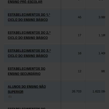
ENSINO PRÉ-ESCOLAR
ENSINO PRÉ-ESCOLAR
ESTABELECIMENTOS DO 1.º
ESTABELECIMENTOS DO 1.º
45
3.985
CICLO DO ENSINO BÁSICO
CICLO DO ENSINO BÁSICO
ESTABELECIMENTOS DO 2.º
ESTABELECIMENTOS DO 2.º
17
1.189
CICLO DO ENSINO BÁSICO
CICLO DO ENSINO BÁSICO
ESTABELECIMENTOS DO 3.º
ESTABELECIMENTOS DO 3.º
16
1.406
CICLO DO ENSINO BÁSICO
CICLO DO ENSINO BÁSICO
ESTABELECIMENTOS DO
ESTABELECIMENTOS DO
12
981
ENSINO SECUNDÁRIO
ENSINO SECUNDÁRIO
ALUNOS DO ENSINO NÃO
ALUNOS DO ENSINO NÃO
SUPERIOR
SUPERIOR
26.703
1.622.084
(1)
(1)