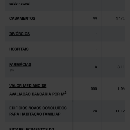
saldo natural
saldo natural
CASAMENTOS
CASAMENTOS
44
37.714
DIVÓRCIOS
DIVÓRCIOS
-
-
HOSPITAIS
HOSPITAIS
-
-
FARMÁCIAS
FARMÁCIAS
4
3.118
(3)
(3)
VALOR MEDIANO DE
VALOR MEDIANO DE
999
1.949
2
AVALIAÇÃO BANCÁRIA POR M
2
AVALIAÇÃO BANCÁRIA POR M
EDIFÍCIOS NOVOS CONCLUÍDOS
EDIFÍCIOS NOVOS CONCLUÍDOS
24
11.125
PARA HABITAÇÃO FAMILIAR
PARA HABITAÇÃO FAMILIAR
ESTABELECIMENTOS DO
ESTABELECIMENTOS DO