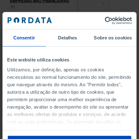
EMPRESAS NÃO FINANCEIRAS
EMPRESAS NÃO FINANCEIRAS
-
-
(5)
(5)
PESSOAL AO SERVIÇO NAS
PESSOAL AO SERVIÇO NAS
EMPRESAS NÃO FINANCEIRAS
EMPRESAS NÃO FINANCEIRAS
-
-
(5)
(5)
Consentir
Detalhes
Sobre os cookies
PESSOAL AO SERVIÇO NAS
PESSOAL AO SERVIÇO NAS
QUATRO MAIORES EMPRESAS
QUATRO MAIORES EMPRESAS
Este website utiliza cookies
-
-
DO MUNICÍPIO (%)
DO MUNICÍPIO (%)
Utilizamos, por definição, apenas os cookies
Empresas não financeiras
Empresas não financeiras
necessários ao normal funcionamento do site, permitindo
que navegue através do mesmo. Ao "Permitir todos",
VOLUME DE NEGÓCIOS DAS
VOLUME DE NEGÓCIOS DAS
autoriza a utilização de outro tipo de cookies, que
QUATRO MAIORES EMPRESAS
QUATRO MAIORES EMPRESAS
-
-
DO MUNICÍPIO (%)
DO MUNICÍPIO (%)
permitem proporcionar uma melhor experiência de
Empresas não financeiras
Empresas não financeiras
navegação, avaliar o desempenho do site ou apresentar
as melhores ofertas de produtos e serviços, de acordo
BANCOS, CAIXAS ECONÓMICAS
BANCOS, CAIXAS ECONÓMICAS
com as suas preferências. Se pretender escolher os
-
-
tipos de cookies, clique em "Personalizar". Saiba mais
sobre cookies através da gestão de preferências ou da
CAIXAS DE CRÉDITO AGRÍCOLA
CAIXAS DE CRÉDITO AGRÍCOLA