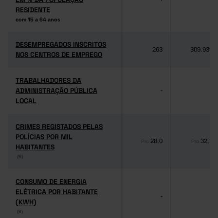
RESIDENTE
RESIDENTE
com 15 a 64 anos
com 15 a 64 anos
DESEMPREGADOS INSCRITOS
DESEMPREGADOS INSCRITOS
263
309.939
NOS CENTROS DE EMPREGO
NOS CENTROS DE EMPREGO
TRABALHADORES DA
TRABALHADORES DA
ADMINISTRAÇÃO PÚBLICA
ADMINISTRAÇÃO PÚBLICA
-
-
LOCAL
LOCAL
CRIMES REGISTADOS PELAS
CRIMES REGISTADOS PELAS
POLÍCIAS POR MIL
POLÍCIAS POR MIL
28,0
32,1
Pro
Pro
HABITANTES
HABITANTES
(6)
(6)
CONSUMO DE ENERGIA
CONSUMO DE ENERGIA
ELÉTRICA POR HABITANTE
ELÉTRICA POR HABITANTE
-
-
(KWH)
(KWH)
(6)
(6)