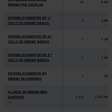
10
5.640
ENSINO PRÉ-ESCOLAR
ENSINO PRÉ-ESCOLAR
ESTABELECIMENTOS DO 1.º
ESTABELECIMENTOS DO 1.º
3
3.985
CICLO DO ENSINO BÁSICO
CICLO DO ENSINO BÁSICO
ESTABELECIMENTOS DO 2.º
ESTABELECIMENTOS DO 2.º
1
1.189
CICLO DO ENSINO BÁSICO
CICLO DO ENSINO BÁSICO
ESTABELECIMENTOS DO 3.º
ESTABELECIMENTOS DO 3.º
1
1.406
CICLO DO ENSINO BÁSICO
CICLO DO ENSINO BÁSICO
ESTABELECIMENTOS DO
ESTABELECIMENTOS DO
1
981
ENSINO SECUNDÁRIO
ENSINO SECUNDÁRIO
ALUNOS DO ENSINO NÃO
ALUNOS DO ENSINO NÃO
SUPERIOR
SUPERIOR
1.315
1.622.084
(1)
(1)