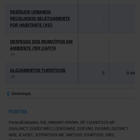
RESÍDUOS URBANOS
RESÍDUOS URBANOS
RECOLHIDOS SELETIVAMENTE
RECOLHIDOS SELETIVAMENTE
-
-
POR HABITANTE (KG)
POR HABITANTE (KG)
DESPESAS DOS MUNICÍPIOS EM
DESPESAS DOS MUNICÍPIOS EM
AMBIENTE
AMBIENTE
PER CAPITA
PER CAPITA
-
-
(6)
(6)
ALOJAMENTOS TURÍSTICOS
ALOJAMENTOS TURÍSTICOS
5
8.446
(2)
(2)
Simbologia
FONTES
Fontes/Entidades: INE, AIMA/MP, APA/MA, BP, CGA/MTSSS-MF,
DGAL/MCT, DGEEC/MECI, DGEG/MAE, DGPJ/MJ, DGS/MS, DGT/MCT-
MAE, ICA/SEC, IEFP/MTSSS-ME, II/MTSSS, ISS/MTSSS, SIBS,