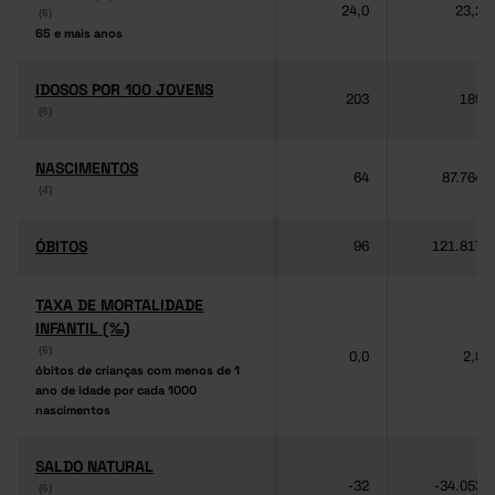
24,0
23,2
(6)
(6)
65 e mais anos
65 e mais anos
IDOSOS POR 100 JOVENS
IDOSOS POR 100 JOVENS
203
189
(6)
(6)
NASCIMENTOS
NASCIMENTOS
64
87.764
(4)
(4)
ÓBITOS
ÓBITOS
96
121.817
TAXA DE MORTALIDADE
TAXA DE MORTALIDADE
INFANTIL (‰)
INFANTIL (‰)
(6)
(6)
0,0
2,8
óbitos de crianças com menos de 1
óbitos de crianças com menos de 1
ano de idade por cada 1000
ano de idade por cada 1000
nascimentos
nascimentos
SALDO NATURAL
SALDO NATURAL
-32
-34.053
(6)
(6)