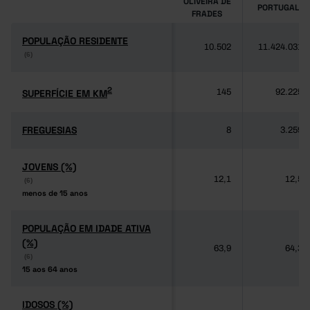
OLIVEIRA DE
PORTUGAL
FRADES
POPULAÇÃO RESIDENTE
POPULAÇÃO RESIDENTE
10.502
11.424.031
(6)
(6)
2
2
SUPERFÍCIE EM KM
SUPERFÍCIE EM KM
145
92.225
FREGUESIAS
FREGUESIAS
8
3.259
JOVENS (%)
JOVENS (%)
12,1
12,5
(6)
(6)
menos de 15 anos
menos de 15 anos
POPULAÇÃO EM IDADE ATIVA
POPULAÇÃO EM IDADE ATIVA
(%)
(%)
63,9
64,3
(6)
(6)
15 aos 64 anos
15 aos 64 anos
IDOSOS (%)
IDOSOS (%)