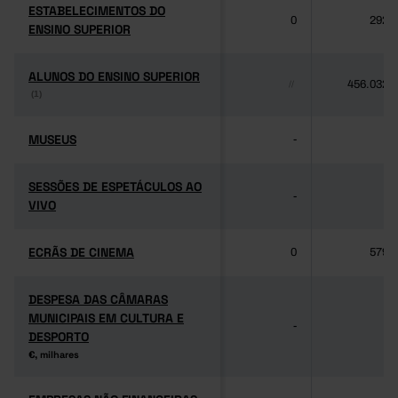
ESTABELECIMENTOS DO
ESTABELECIMENTOS DO
0
292
ENSINO SUPERIOR
ENSINO SUPERIOR
ALUNOS DO ENSINO SUPERIOR
ALUNOS DO ENSINO SUPERIOR
456.032
//
(1)
(1)
MUSEUS
MUSEUS
-
-
SESSÕES DE ESPETÁCULOS AO
SESSÕES DE ESPETÁCULOS AO
-
-
VIVO
VIVO
ECRÃS DE CINEMA
ECRÃS DE CINEMA
0
579
DESPESA DAS CÂMARAS
DESPESA DAS CÂMARAS
MUNICIPAIS EM CULTURA E
MUNICIPAIS EM CULTURA E
-
-
DESPORTO
DESPORTO
€, milhares
€, milhares