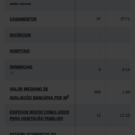
saldo natural
saldo natural
CASAMENTOS
CASAMENTOS
37
37.714
DIVÓRCIOS
DIVÓRCIOS
-
-
HOSPITAIS
HOSPITAIS
-
-
FARMÁCIAS
FARMÁCIAS
9
3.118
(3)
(3)
VALOR MEDIANO DE
VALOR MEDIANO DE
959
1.949
2
AVALIAÇÃO BANCÁRIA POR M
2
AVALIAÇÃO BANCÁRIA POR M
EDIFÍCIOS NOVOS CONCLUÍDOS
EDIFÍCIOS NOVOS CONCLUÍDOS
12
11.125
PARA HABITAÇÃO FAMILIAR
PARA HABITAÇÃO FAMILIAR
ESTABELECIMENTOS DO
ESTABELECIMENTOS DO