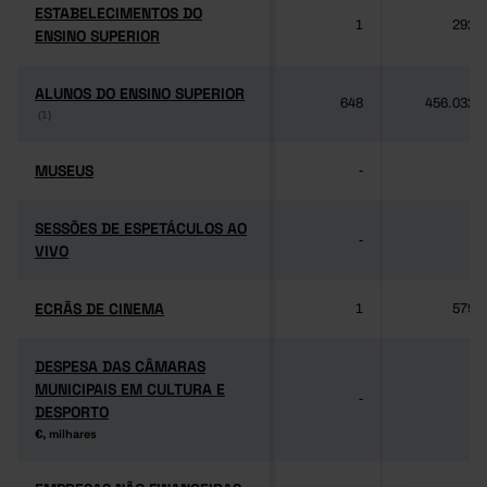
ESTABELECIMENTOS DO
ESTABELECIMENTOS DO
1
292
ENSINO SUPERIOR
ENSINO SUPERIOR
ALUNOS DO ENSINO SUPERIOR
ALUNOS DO ENSINO SUPERIOR
648
456.032
(1)
(1)
MUSEUS
MUSEUS
-
-
SESSÕES DE ESPETÁCULOS AO
SESSÕES DE ESPETÁCULOS AO
-
-
VIVO
VIVO
ECRÃS DE CINEMA
ECRÃS DE CINEMA
1
579
DESPESA DAS CÂMARAS
DESPESA DAS CÂMARAS
MUNICIPAIS EM CULTURA E
MUNICIPAIS EM CULTURA E
-
-
DESPORTO
DESPORTO
€, milhares
€, milhares