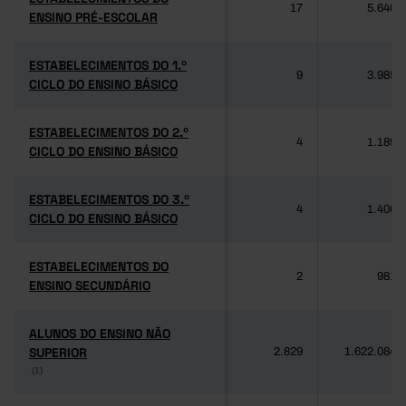
17
5.640
ENSINO PRÉ-ESCOLAR
ENSINO PRÉ-ESCOLAR
ESTABELECIMENTOS DO 1.º
ESTABELECIMENTOS DO 1.º
9
3.985
CICLO DO ENSINO BÁSICO
CICLO DO ENSINO BÁSICO
ESTABELECIMENTOS DO 2.º
ESTABELECIMENTOS DO 2.º
4
1.189
CICLO DO ENSINO BÁSICO
CICLO DO ENSINO BÁSICO
ESTABELECIMENTOS DO 3.º
ESTABELECIMENTOS DO 3.º
4
1.406
CICLO DO ENSINO BÁSICO
CICLO DO ENSINO BÁSICO
ESTABELECIMENTOS DO
ESTABELECIMENTOS DO
2
981
ENSINO SECUNDÁRIO
ENSINO SECUNDÁRIO
ALUNOS DO ENSINO NÃO
ALUNOS DO ENSINO NÃO
SUPERIOR
SUPERIOR
2.829
1.622.084
(1)
(1)