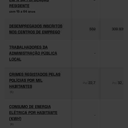
RESIDENTE
RESIDENTE
com 15 a 64 anos
com 15 a 64 anos
DESEMPREGADOS INSCRITOS
DESEMPREGADOS INSCRITOS
559
309.939
NOS CENTROS DE EMPREGO
NOS CENTROS DE EMPREGO
TRABALHADORES DA
TRABALHADORES DA
ADMINISTRAÇÃO PÚBLICA
ADMINISTRAÇÃO PÚBLICA
-
-
LOCAL
LOCAL
CRIMES REGISTADOS PELAS
CRIMES REGISTADOS PELAS
POLÍCIAS POR MIL
POLÍCIAS POR MIL
22,7
32,1
Pro
Pro
HABITANTES
HABITANTES
(6)
(6)
CONSUMO DE ENERGIA
CONSUMO DE ENERGIA
ELÉTRICA POR HABITANTE
ELÉTRICA POR HABITANTE
-
-
(KWH)
(KWH)
(6)
(6)