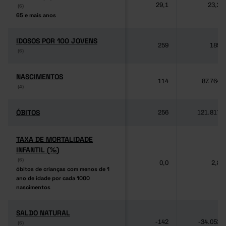
29,1
23,2
(6)
(6)
65 e mais anos
65 e mais anos
IDOSOS POR 100 JOVENS
IDOSOS POR 100 JOVENS
259
189
(6)
(6)
NASCIMENTOS
NASCIMENTOS
114
87.764
(4)
(4)
ÓBITOS
ÓBITOS
256
121.817
TAXA DE MORTALIDADE
TAXA DE MORTALIDADE
INFANTIL (‰)
INFANTIL (‰)
(6)
(6)
0,0
2,8
óbitos de crianças com menos de 1
óbitos de crianças com menos de 1
ano de idade por cada 1000
ano de idade por cada 1000
nascimentos
nascimentos
SALDO NATURAL
SALDO NATURAL
-142
-34.053
(6)
(6)