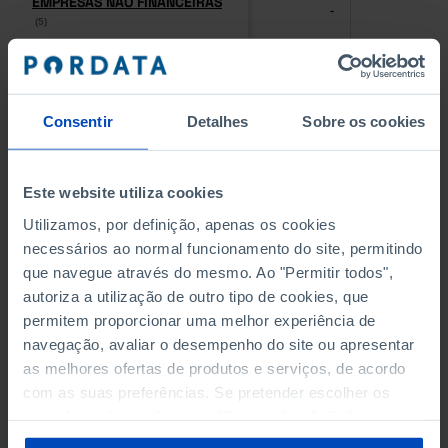
EMPRESAS NÃO FINANCEIRAS
EMPRESAS NÃO FINANCEIRAS
-
-
(5)
(5)
PESSOAL AO SERVIÇO NAS
PESSOAL AO SERVIÇO NAS
EMPRESAS NÃO FINANCEIRAS
EMPRESAS NÃO FINANCEIRAS
-
-
(5)
(5)
Consentir
Detalhes
Sobre os cookies
PESSOAL AO SERVIÇO NAS
PESSOAL AO SERVIÇO NAS
QUATRO MAIORES EMPRESAS
QUATRO MAIORES EMPRESAS
Este website utiliza cookies
-
-
DO MUNICÍPIO (%)
DO MUNICÍPIO (%)
Utilizamos, por definição, apenas os cookies
Empresas não financeiras
Empresas não financeiras
necessários ao normal funcionamento do site, permitindo
que navegue através do mesmo. Ao "Permitir todos",
VOLUME DE NEGÓCIOS DAS
VOLUME DE NEGÓCIOS DAS
autoriza a utilização de outro tipo de cookies, que
QUATRO MAIORES EMPRESAS
QUATRO MAIORES EMPRESAS
-
-
DO MUNICÍPIO (%)
DO MUNICÍPIO (%)
permitem proporcionar uma melhor experiência de
Empresas não financeiras
Empresas não financeiras
navegação, avaliar o desempenho do site ou apresentar
as melhores ofertas de produtos e serviços, de acordo
BANCOS, CAIXAS ECONÓMICAS
BANCOS, CAIXAS ECONÓMICAS
com as suas preferências. Se pretender escolher os
-
-
tipos de cookies, clique em "Personalizar". Saiba mais
sobre cookies através da gestão de preferências ou da
CAIXAS DE CRÉDITO AGRÍCOLA
CAIXAS DE CRÉDITO AGRÍCOLA