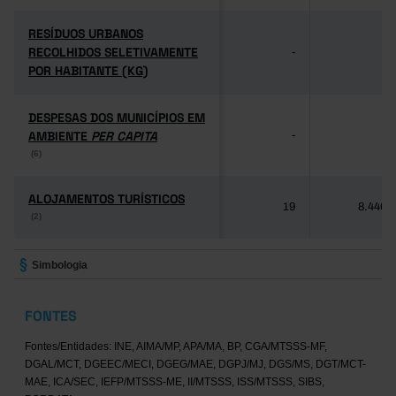
RESÍDUOS URBANOS
RESÍDUOS URBANOS
RECOLHIDOS SELETIVAMENTE
RECOLHIDOS SELETIVAMENTE
-
-
POR HABITANTE (KG)
POR HABITANTE (KG)
DESPESAS DOS MUNICÍPIOS EM
DESPESAS DOS MUNICÍPIOS EM
AMBIENTE
AMBIENTE
PER CAPITA
PER CAPITA
-
-
(6)
(6)
ALOJAMENTOS TURÍSTICOS
ALOJAMENTOS TURÍSTICOS
19
8.446
(2)
(2)
Simbologia
FONTES
Fontes/Entidades: INE, AIMA/MP, APA/MA, BP, CGA/MTSSS-MF,
DGAL/MCT, DGEEC/MECI, DGEG/MAE, DGPJ/MJ, DGS/MS, DGT/MCT-
MAE, ICA/SEC, IEFP/MTSSS-ME, II/MTSSS, ISS/MTSSS, SIBS,