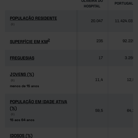
OLIVEIRA DO
PORTUGAL
HOSPITAL
POPULAÇÃO RESIDENTE
POPULAÇÃO RESIDENTE
20.047
11.424.031
(6)
(6)
2
2
SUPERFÍCIE EM KM
SUPERFÍCIE EM KM
235
92.225
FREGUESIAS
FREGUESIAS
17
3.259
JOVENS (%)
JOVENS (%)
11,4
12,5
(6)
(6)
menos de 15 anos
menos de 15 anos
POPULAÇÃO EM IDADE ATIVA
POPULAÇÃO EM IDADE ATIVA
(%)
(%)
59,5
64,3
(6)
(6)
15 aos 64 anos
15 aos 64 anos
IDOSOS (%)
IDOSOS (%)