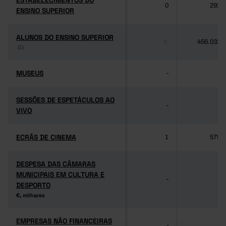
ESTABELECIMENTOS DO
ESTABELECIMENTOS DO
0
292
ENSINO SUPERIOR
ENSINO SUPERIOR
ALUNOS DO ENSINO SUPERIOR
ALUNOS DO ENSINO SUPERIOR
456.032
//
(1)
(1)
MUSEUS
MUSEUS
-
-
SESSÕES DE ESPETÁCULOS AO
SESSÕES DE ESPETÁCULOS AO
-
-
VIVO
VIVO
ECRÃS DE CINEMA
ECRÃS DE CINEMA
1
579
DESPESA DAS CÂMARAS
DESPESA DAS CÂMARAS
MUNICIPAIS EM CULTURA E
MUNICIPAIS EM CULTURA E
-
-
DESPORTO
DESPORTO
€, milhares
€, milhares
EMPRESAS NÃO FINANCEIRAS
EMPRESAS NÃO FINANCEIRAS
-
-