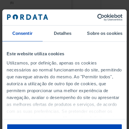
(5)
(5)
PESSOAL AO SERVIÇO NAS
PESSOAL AO SERVIÇO NAS
EMPRESAS NÃO FINANCEIRAS
EMPRESAS NÃO FINANCEIRAS
-
-
(5)
(5)
Consentir
Detalhes
Sobre os cookies
PESSOAL AO SERVIÇO NAS
PESSOAL AO SERVIÇO NAS
QUATRO MAIORES EMPRESAS
QUATRO MAIORES EMPRESAS
-
-
Este website utiliza cookies
DO MUNICÍPIO (%)
DO MUNICÍPIO (%)
Empresas não financeiras
Empresas não financeiras
Utilizamos, por definição, apenas os cookies
necessários ao normal funcionamento do site, permitindo
VOLUME DE NEGÓCIOS DAS
VOLUME DE NEGÓCIOS DAS
que navegue através do mesmo. Ao "Permitir todos",
QUATRO MAIORES EMPRESAS
QUATRO MAIORES EMPRESAS
autoriza a utilização de outro tipo de cookies, que
-
-
DO MUNICÍPIO (%)
DO MUNICÍPIO (%)
permitem proporcionar uma melhor experiência de
Empresas não financeiras
Empresas não financeiras
navegação, avaliar o desempenho do site ou apresentar
as melhores ofertas de produtos e serviços, de acordo
BANCOS, CAIXAS ECONÓMICAS
BANCOS, CAIXAS ECONÓMICAS
-
-
com as suas preferências. Se pretender escolher os
tipos de cookies, clique em "Personalizar". Saiba mais
CAIXAS DE CRÉDITO AGRÍCOLA
CAIXAS DE CRÉDITO AGRÍCOLA
sobre cookies através da gestão de preferências ou da
-
-