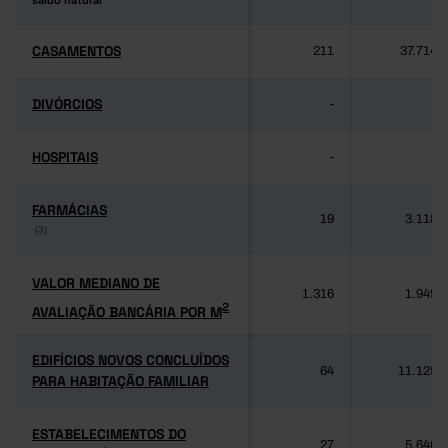
saldo natural
saldo natural
CASAMENTOS
CASAMENTOS
211
37.714
DIVÓRCIOS
DIVÓRCIOS
-
-
HOSPITAIS
HOSPITAIS
-
-
FARMÁCIAS
FARMÁCIAS
19
3.118
(3)
(3)
VALOR MEDIANO DE
VALOR MEDIANO DE
1.316
1.949
2
AVALIAÇÃO BANCÁRIA POR M
2
AVALIAÇÃO BANCÁRIA POR M
EDIFÍCIOS NOVOS CONCLUÍDOS
EDIFÍCIOS NOVOS CONCLUÍDOS
64
11.125
PARA HABITAÇÃO FAMILIAR
PARA HABITAÇÃO FAMILIAR
ESTABELECIMENTOS DO
ESTABELECIMENTOS DO
27
5.640