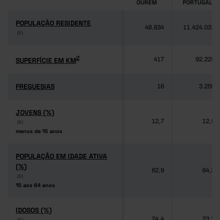
OURÉM
PORTUGAL
POPULAÇÃO RESIDENTE
POPULAÇÃO RESIDENTE
48.834
11.424.031
(6)
(6)
2
2
SUPERFÍCIE EM KM
SUPERFÍCIE EM KM
417
92.225
FREGUESIAS
FREGUESIAS
16
3.259
JOVENS (%)
JOVENS (%)
12,7
12,5
(6)
(6)
menos de 15 anos
menos de 15 anos
POPULAÇÃO EM IDADE ATIVA
POPULAÇÃO EM IDADE ATIVA
(%)
(%)
62,9
64,3
(6)
(6)
15 aos 64 anos
15 aos 64 anos
IDOSOS (%)
IDOSOS (%)
24,4
23,2
(6)
(6)