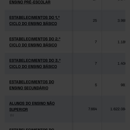
ENSINO PRÉ-ESCOLAR
ENSINO PRÉ-ESCOLAR
ESTABELECIMENTOS DO 1.º
ESTABELECIMENTOS DO 1.º
25
3.985
CICLO DO ENSINO BÁSICO
CICLO DO ENSINO BÁSICO
ESTABELECIMENTOS DO 2.º
ESTABELECIMENTOS DO 2.º
7
1.189
CICLO DO ENSINO BÁSICO
CICLO DO ENSINO BÁSICO
ESTABELECIMENTOS DO 3.º
ESTABELECIMENTOS DO 3.º
7
1.406
CICLO DO ENSINO BÁSICO
CICLO DO ENSINO BÁSICO
ESTABELECIMENTOS DO
ESTABELECIMENTOS DO
5
981
ENSINO SECUNDÁRIO
ENSINO SECUNDÁRIO
ALUNOS DO ENSINO NÃO
ALUNOS DO ENSINO NÃO
SUPERIOR
SUPERIOR
7.664
1.622.084
(1)
(1)