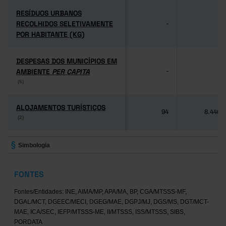
RESÍDUOS URBANOS
RESÍDUOS URBANOS
RECOLHIDOS SELETIVAMENTE
RECOLHIDOS SELETIVAMENTE
-
-
POR HABITANTE (KG)
POR HABITANTE (KG)
DESPESAS DOS MUNICÍPIOS EM
DESPESAS DOS MUNICÍPIOS EM
AMBIENTE
AMBIENTE
PER CAPITA
PER CAPITA
-
-
(6)
(6)
ALOJAMENTOS TURÍSTICOS
ALOJAMENTOS TURÍSTICOS
94
8.446
(2)
(2)
Simbologia
FONTES
Fontes/Entidades: INE, AIMA/MP, APA/MA, BP, CGA/MTSSS-MF,
DGAL/MCT, DGEEC/MECI, DGEG/MAE, DGPJ/MJ, DGS/MS, DGT/MCT-
MAE, ICA/SEC, IEFP/MTSSS-ME, II/MTSSS, ISS/MTSSS, SIBS,
PORDATA