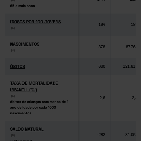
65 e mais anos
65 e mais anos
IDOSOS POR 100 JOVENS
IDOSOS POR 100 JOVENS
194
189
(6)
(6)
NASCIMENTOS
NASCIMENTOS
378
87.764
(4)
(4)
ÓBITOS
ÓBITOS
660
121.817
TAXA DE MORTALIDADE
TAXA DE MORTALIDADE
INFANTIL (‰)
INFANTIL (‰)
(6)
(6)
2,6
2,8
óbitos de crianças com menos de 1
óbitos de crianças com menos de 1
ano de idade por cada 1000
ano de idade por cada 1000
nascimentos
nascimentos
SALDO NATURAL
SALDO NATURAL
-282
-34.053
(6)
(6)