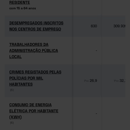
RESIDENTE
RESIDENTE
com 15 a 64 anos
com 15 a 64 anos
DESEMPREGADOS INSCRITOS
DESEMPREGADOS INSCRITOS
630
309.939
NOS CENTROS DE EMPREGO
NOS CENTROS DE EMPREGO
TRABALHADORES DA
TRABALHADORES DA
ADMINISTRAÇÃO PÚBLICA
ADMINISTRAÇÃO PÚBLICA
-
-
LOCAL
LOCAL
CRIMES REGISTADOS PELAS
CRIMES REGISTADOS PELAS
POLÍCIAS POR MIL
POLÍCIAS POR MIL
26,9
32,1
Pro
Pro
HABITANTES
HABITANTES
(6)
(6)
CONSUMO DE ENERGIA
CONSUMO DE ENERGIA
ELÉTRICA POR HABITANTE
ELÉTRICA POR HABITANTE
-
-
(KWH)
(KWH)
(6)
(6)