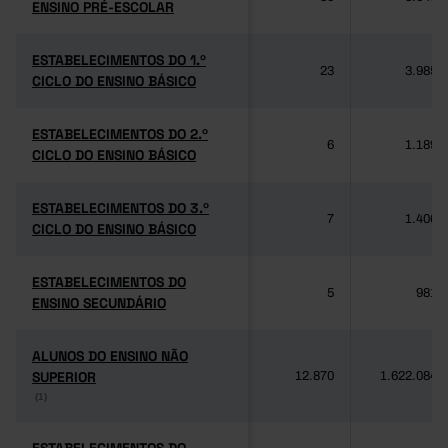
ENSINO PRÉ-ESCOLAR
ENSINO PRÉ-ESCOLAR
ESTABELECIMENTOS DO 1.º
ESTABELECIMENTOS DO 1.º
23
3.985
CICLO DO ENSINO BÁSICO
CICLO DO ENSINO BÁSICO
ESTABELECIMENTOS DO 2.º
ESTABELECIMENTOS DO 2.º
6
1.189
CICLO DO ENSINO BÁSICO
CICLO DO ENSINO BÁSICO
ESTABELECIMENTOS DO 3.º
ESTABELECIMENTOS DO 3.º
7
1.406
CICLO DO ENSINO BÁSICO
CICLO DO ENSINO BÁSICO
ESTABELECIMENTOS DO
ESTABELECIMENTOS DO
5
981
ENSINO SECUNDÁRIO
ENSINO SECUNDÁRIO
ALUNOS DO ENSINO NÃO
ALUNOS DO ENSINO NÃO
SUPERIOR
SUPERIOR
12.870
1.622.084
(1)
(1)