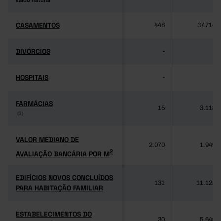
saldo natural
saldo natural
CASAMENTOS
CASAMENTOS
448
37.714
DIVÓRCIOS
DIVÓRCIOS
-
-
HOSPITAIS
HOSPITAIS
-
-
FARMÁCIAS
FARMÁCIAS
15
3.118
(3)
(3)
VALOR MEDIANO DE
VALOR MEDIANO DE
2.070
1.949
2
AVALIAÇÃO BANCÁRIA POR M
2
AVALIAÇÃO BANCÁRIA POR M
EDIFÍCIOS NOVOS CONCLUÍDOS
EDIFÍCIOS NOVOS CONCLUÍDOS
131
11.125
PARA HABITAÇÃO FAMILIAR
PARA HABITAÇÃO FAMILIAR
ESTABELECIMENTOS DO
ESTABELECIMENTOS DO
30
5.640