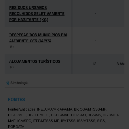
RESÍDUOS URBANOS
RESÍDUOS URBANOS
RECOLHIDOS SELETIVAMENTE
RECOLHIDOS SELETIVAMENTE
-
-
POR HABITANTE (KG)
POR HABITANTE (KG)
DESPESAS DOS MUNICÍPIOS EM
DESPESAS DOS MUNICÍPIOS EM
AMBIENTE
AMBIENTE
PER CAPITA
PER CAPITA
-
-
(6)
(6)
ALOJAMENTOS TURÍSTICOS
ALOJAMENTOS TURÍSTICOS
12
8.446
(2)
(2)
Simbologia
FONTES
Fontes/Entidades: INE, AIMA/MP, APA/MA, BP, CGA/MTSSS-MF,
DGAL/MCT, DGEEC/MECI, DGEG/MAE, DGPJ/MJ, DGS/MS, DGT/MCT-
MAE, ICA/SEC, IEFP/MTSSS-ME, II/MTSSS, ISS/MTSSS, SIBS,
PORDATA