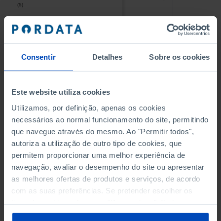
(5)
(5)
PESSOAL AO SERVIÇO NAS
PESSOAL AO SERVIÇO NAS
EMPRESAS NÃO FINANCEIRAS
EMPRESAS NÃO FINANCEIRAS
-
-
(5)
(5)
Consentir
Detalhes
Sobre os cookies
PESSOAL AO SERVIÇO NAS
PESSOAL AO SERVIÇO NAS
QUATRO MAIORES EMPRESAS
QUATRO MAIORES EMPRESAS
-
-
Este website utiliza cookies
DO MUNICÍPIO (%)
DO MUNICÍPIO (%)
Empresas não financeiras
Empresas não financeiras
Utilizamos, por definição, apenas os cookies
necessários ao normal funcionamento do site, permitindo
VOLUME DE NEGÓCIOS DAS
VOLUME DE NEGÓCIOS DAS
que navegue através do mesmo. Ao "Permitir todos",
QUATRO MAIORES EMPRESAS
QUATRO MAIORES EMPRESAS
autoriza a utilização de outro tipo de cookies, que
-
-
DO MUNICÍPIO (%)
DO MUNICÍPIO (%)
permitem proporcionar uma melhor experiência de
Empresas não financeiras
Empresas não financeiras
navegação, avaliar o desempenho do site ou apresentar
as melhores ofertas de produtos e serviços, de acordo
BANCOS, CAIXAS ECONÓMICAS
BANCOS, CAIXAS ECONÓMICAS
-
-
com as suas preferências. Se pretender escolher os
tipos de cookies, clique em "Personalizar". Saiba mais
CAIXAS DE CRÉDITO AGRÍCOLA
CAIXAS DE CRÉDITO AGRÍCOLA
sobre cookies através da gestão de preferências ou da
-
-