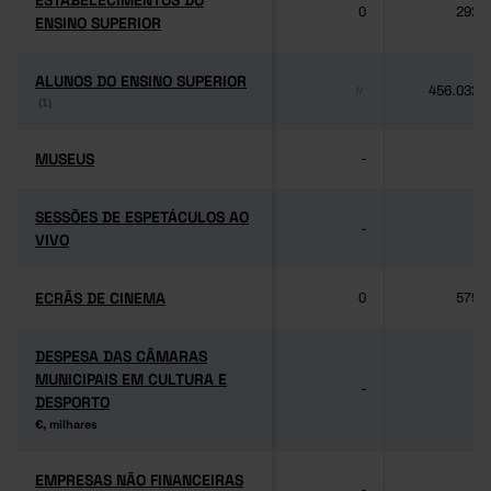
ESTABELECIMENTOS DO
ESTABELECIMENTOS DO
0
292
ENSINO SUPERIOR
ENSINO SUPERIOR
ALUNOS DO ENSINO SUPERIOR
ALUNOS DO ENSINO SUPERIOR
456.032
//
(1)
(1)
MUSEUS
MUSEUS
-
-
SESSÕES DE ESPETÁCULOS AO
SESSÕES DE ESPETÁCULOS AO
-
-
VIVO
VIVO
ECRÃS DE CINEMA
ECRÃS DE CINEMA
0
579
DESPESA DAS CÂMARAS
DESPESA DAS CÂMARAS
MUNICIPAIS EM CULTURA E
MUNICIPAIS EM CULTURA E
-
-
DESPORTO
DESPORTO
€, milhares
€, milhares
EMPRESAS NÃO FINANCEIRAS
EMPRESAS NÃO FINANCEIRAS
-
-