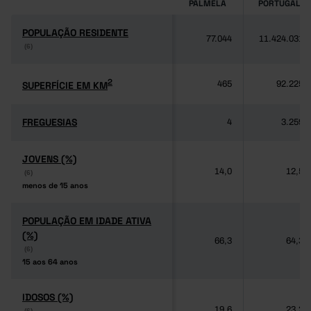
PALMELA
PORTUGAL
POPULAÇÃO RESIDENTE
POPULAÇÃO RESIDENTE
77.044
11.424.031
(6)
(6)
2
2
SUPERFÍCIE EM KM
SUPERFÍCIE EM KM
465
92.225
FREGUESIAS
FREGUESIAS
4
3.259
JOVENS (%)
JOVENS (%)
14,0
12,5
(6)
(6)
menos de 15 anos
menos de 15 anos
POPULAÇÃO EM IDADE ATIVA
POPULAÇÃO EM IDADE ATIVA
(%)
(%)
66,3
64,3
(6)
(6)
15 aos 64 anos
15 aos 64 anos
IDOSOS (%)
IDOSOS (%)
19,6
23,2
(6)
(6)