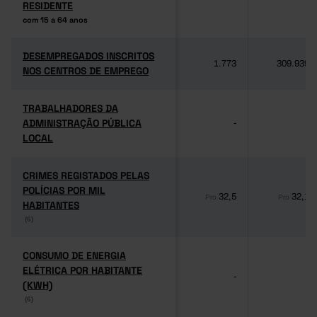
RESIDENTE
RESIDENTE
com 15 a 64 anos
com 15 a 64 anos
DESEMPREGADOS INSCRITOS
DESEMPREGADOS INSCRITOS
1.773
309.939
NOS CENTROS DE EMPREGO
NOS CENTROS DE EMPREGO
TRABALHADORES DA
TRABALHADORES DA
ADMINISTRAÇÃO PÚBLICA
ADMINISTRAÇÃO PÚBLICA
-
-
LOCAL
LOCAL
CRIMES REGISTADOS PELAS
CRIMES REGISTADOS PELAS
POLÍCIAS POR MIL
POLÍCIAS POR MIL
32,5
32,1
Pro
Pro
HABITANTES
HABITANTES
(6)
(6)
CONSUMO DE ENERGIA
CONSUMO DE ENERGIA
ELÉTRICA POR HABITANTE
ELÉTRICA POR HABITANTE
-
-
(KWH)
(KWH)
(6)
(6)