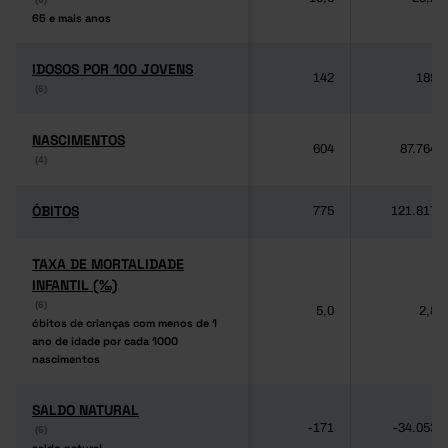
65 e mais anos
65 e mais anos
IDOSOS POR 100 JOVENS
IDOSOS POR 100 JOVENS
142
189
(6)
(6)
NASCIMENTOS
NASCIMENTOS
604
87.764
(4)
(4)
ÓBITOS
ÓBITOS
775
121.817
TAXA DE MORTALIDADE
TAXA DE MORTALIDADE
INFANTIL (‰)
INFANTIL (‰)
(6)
(6)
5,0
2,8
óbitos de crianças com menos de 1
óbitos de crianças com menos de 1
ano de idade por cada 1000
ano de idade por cada 1000
nascimentos
nascimentos
SALDO NATURAL
SALDO NATURAL
-171
-34.053
(6)
(6)