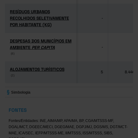
RESÍDUOS URBANOS
RESÍDUOS URBANOS
RECOLHIDOS SELETIVAMENTE
RECOLHIDOS SELETIVAMENTE
-
-
POR HABITANTE (KG)
POR HABITANTE (KG)
DESPESAS DOS MUNICÍPIOS EM
DESPESAS DOS MUNICÍPIOS EM
AMBIENTE
AMBIENTE
PER CAPITA
PER CAPITA
-
-
(6)
(6)
ALOJAMENTOS TURÍSTICOS
ALOJAMENTOS TURÍSTICOS
5
8.446
(2)
(2)
Simbologia
FONTES
Fontes/Entidades: INE, AIMA/MP, APA/MA, BP, CGA/MTSSS-MF,
DGAL/MCT, DGEEC/MECI, DGEG/MAE, DGPJ/MJ, DGS/MS, DGT/MCT-
MAE, ICA/SEC, IEFP/MTSSS-ME, II/MTSSS, ISS/MTSSS, SIBS,