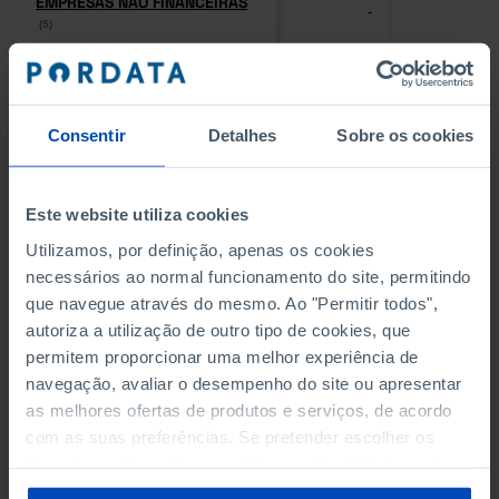
EMPRESAS NÃO FINANCEIRAS
EMPRESAS NÃO FINANCEIRAS
-
-
(5)
(5)
PESSOAL AO SERVIÇO NAS
PESSOAL AO SERVIÇO NAS
EMPRESAS NÃO FINANCEIRAS
EMPRESAS NÃO FINANCEIRAS
-
-
(5)
(5)
Consentir
Detalhes
Sobre os cookies
PESSOAL AO SERVIÇO NAS
PESSOAL AO SERVIÇO NAS
QUATRO MAIORES EMPRESAS
QUATRO MAIORES EMPRESAS
Este website utiliza cookies
-
-
DO MUNICÍPIO (%)
DO MUNICÍPIO (%)
Utilizamos, por definição, apenas os cookies
Empresas não financeiras
Empresas não financeiras
necessários ao normal funcionamento do site, permitindo
que navegue através do mesmo. Ao "Permitir todos",
VOLUME DE NEGÓCIOS DAS
VOLUME DE NEGÓCIOS DAS
autoriza a utilização de outro tipo de cookies, que
QUATRO MAIORES EMPRESAS
QUATRO MAIORES EMPRESAS
-
-
DO MUNICÍPIO (%)
DO MUNICÍPIO (%)
permitem proporcionar uma melhor experiência de
Empresas não financeiras
Empresas não financeiras
navegação, avaliar o desempenho do site ou apresentar
as melhores ofertas de produtos e serviços, de acordo
BANCOS, CAIXAS ECONÓMICAS
BANCOS, CAIXAS ECONÓMICAS
com as suas preferências. Se pretender escolher os
-
-
tipos de cookies, clique em "Personalizar". Saiba mais
sobre cookies através da gestão de preferências ou da
CAIXAS DE CRÉDITO AGRÍCOLA
CAIXAS DE CRÉDITO AGRÍCOLA