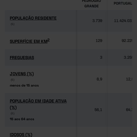
PEDRÓGÃO
PORTUGAL
GRANDE
POPULAÇÃO RESIDENTE
POPULAÇÃO RESIDENTE
3.739
11.424.031
(6)
(6)
2
2
SUPERFÍCIE EM KM
SUPERFÍCIE EM KM
129
92.225
FREGUESIAS
FREGUESIAS
3
3.259
JOVENS (%)
JOVENS (%)
8,9
12,5
(6)
(6)
menos de 15 anos
menos de 15 anos
POPULAÇÃO EM IDADE ATIVA
POPULAÇÃO EM IDADE ATIVA
(%)
(%)
56,1
64,3
(6)
(6)
15 aos 64 anos
15 aos 64 anos
IDOSOS (%)
IDOSOS (%)