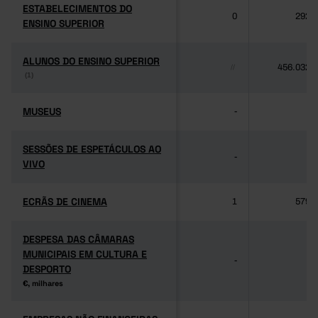
ESTABELECIMENTOS DO
ESTABELECIMENTOS DO
0
292
ENSINO SUPERIOR
ENSINO SUPERIOR
ALUNOS DO ENSINO SUPERIOR
ALUNOS DO ENSINO SUPERIOR
456.032
//
(1)
(1)
MUSEUS
MUSEUS
-
-
SESSÕES DE ESPETÁCULOS AO
SESSÕES DE ESPETÁCULOS AO
-
-
VIVO
VIVO
ECRÃS DE CINEMA
ECRÃS DE CINEMA
1
579
DESPESA DAS CÂMARAS
DESPESA DAS CÂMARAS
MUNICIPAIS EM CULTURA E
MUNICIPAIS EM CULTURA E
-
-
DESPORTO
DESPORTO
€, milhares
€, milhares