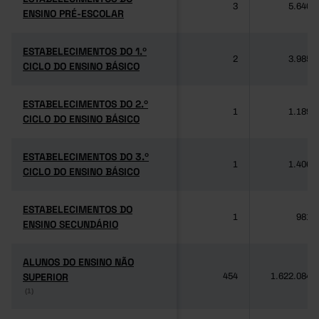
3
5.640
ENSINO PRÉ-ESCOLAR
ENSINO PRÉ-ESCOLAR
ESTABELECIMENTOS DO 1.º
ESTABELECIMENTOS DO 1.º
2
3.985
CICLO DO ENSINO BÁSICO
CICLO DO ENSINO BÁSICO
ESTABELECIMENTOS DO 2.º
ESTABELECIMENTOS DO 2.º
1
1.189
CICLO DO ENSINO BÁSICO
CICLO DO ENSINO BÁSICO
ESTABELECIMENTOS DO 3.º
ESTABELECIMENTOS DO 3.º
1
1.406
CICLO DO ENSINO BÁSICO
CICLO DO ENSINO BÁSICO
ESTABELECIMENTOS DO
ESTABELECIMENTOS DO
1
981
ENSINO SECUNDÁRIO
ENSINO SECUNDÁRIO
ALUNOS DO ENSINO NÃO
ALUNOS DO ENSINO NÃO
SUPERIOR
SUPERIOR
454
1.622.084
(1)
(1)