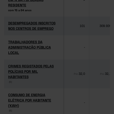
RESIDENTE
RESIDENTE
com 15 a 64 anos
com 15 a 64 anos
DESEMPREGADOS INSCRITOS
DESEMPREGADOS INSCRITOS
101
309.939
NOS CENTROS DE EMPREGO
NOS CENTROS DE EMPREGO
TRABALHADORES DA
TRABALHADORES DA
ADMINISTRAÇÃO PÚBLICA
ADMINISTRAÇÃO PÚBLICA
-
-
LOCAL
LOCAL
CRIMES REGISTADOS PELAS
CRIMES REGISTADOS PELAS
POLÍCIAS POR MIL
POLÍCIAS POR MIL
32,0
32,1
Pro
Pro
HABITANTES
HABITANTES
(6)
(6)
CONSUMO DE ENERGIA
CONSUMO DE ENERGIA
ELÉTRICA POR HABITANTE
ELÉTRICA POR HABITANTE
-
-
(KWH)
(KWH)
(6)
(6)