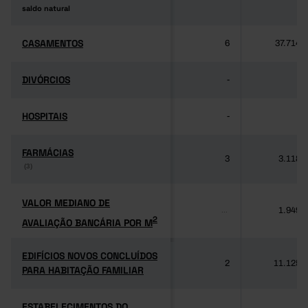
saldo natural
saldo natural
CASAMENTOS
CASAMENTOS
6
37.714
DIVÓRCIOS
DIVÓRCIOS
-
-
HOSPITAIS
HOSPITAIS
-
-
FARMÁCIAS
FARMÁCIAS
3
3.118
(3)
(3)
VALOR MEDIANO DE
VALOR MEDIANO DE
1.949
...
2
AVALIAÇÃO BANCÁRIA POR M
2
AVALIAÇÃO BANCÁRIA POR M
EDIFÍCIOS NOVOS CONCLUÍDOS
EDIFÍCIOS NOVOS CONCLUÍDOS
2
11.125
PARA HABITAÇÃO FAMILIAR
PARA HABITAÇÃO FAMILIAR
ESTABELECIMENTOS DO
ESTABELECIMENTOS DO