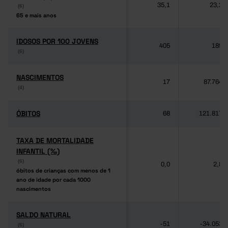
35,1
23,2
(6)
(6)
65 e mais anos
65 e mais anos
IDOSOS POR 100 JOVENS
IDOSOS POR 100 JOVENS
405
189
(6)
(6)
NASCIMENTOS
NASCIMENTOS
17
87.764
(4)
(4)
ÓBITOS
ÓBITOS
68
121.817
TAXA DE MORTALIDADE
TAXA DE MORTALIDADE
INFANTIL (‰)
INFANTIL (‰)
(6)
(6)
0,0
2,8
óbitos de crianças com menos de 1
óbitos de crianças com menos de 1
ano de idade por cada 1000
ano de idade por cada 1000
nascimentos
nascimentos
SALDO NATURAL
SALDO NATURAL
-51
-34.053
(6)
(6)