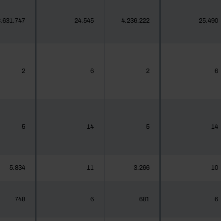
.631.747
24.545
4.236.222
25.490
2
6
2
6
5
14
5
14
5.834
11
3.266
10
748
6
681
6