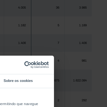
4.005
36
3.985
1.182
5
1.189
1.406
7
1.406
970
4
981
Sobre os cookies
1.620.555
10.675
1.622.084
288
2
292
 permitindo que navegue