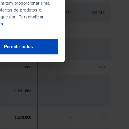
permitem proporcionar uma
fertas de produtos e
448.235
664
456.032
ique em "Personalizar".
es
.
475
-
-
Permitir todos
44.941
-
-
563
3
579
1.231.553
-
-
1.576.606
-
-