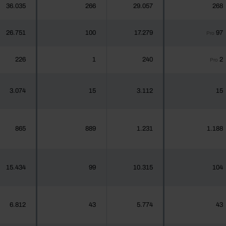
36.035
266
29.057
268
26.751
100
17.279
97
Pro
226
1
240
2
Pro
3.074
15
3.112
15
865
889
1.231
1.188
15.434
99
10.315
104
6.812
43
5.774
43