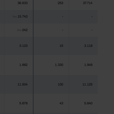
36.633
253
37.714
15.743
-
-
Pro
242
-
-
Pro
3.123
15
3.118
1.662
1.330
1.949
11.504
100
11.125
5.678
43
5.640