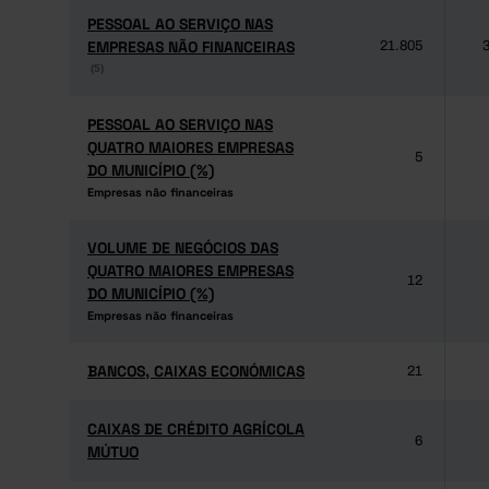
PESSOAL AO SERVIÇO NAS
PESSOAL AO SERVIÇO NAS
EMPRESAS NÃO FINANCEIRAS
EMPRESAS NÃO FINANCEIRAS
21.805
3
(5)
(5)
PESSOAL AO SERVIÇO NAS
PESSOAL AO SERVIÇO NAS
QUATRO MAIORES EMPRESAS
QUATRO MAIORES EMPRESAS
5
DO MUNICÍPIO (%)
DO MUNICÍPIO (%)
Empresas não financeiras
Empresas não financeiras
VOLUME DE NEGÓCIOS DAS
VOLUME DE NEGÓCIOS DAS
QUATRO MAIORES EMPRESAS
QUATRO MAIORES EMPRESAS
12
DO MUNICÍPIO (%)
DO MUNICÍPIO (%)
Empresas não financeiras
Empresas não financeiras
BANCOS, CAIXAS ECONÓMICAS
BANCOS, CAIXAS ECONÓMICAS
21
CAIXAS DE CRÉDITO AGRÍCOLA
CAIXAS DE CRÉDITO AGRÍCOLA
6
MÚTUO
MÚTUO