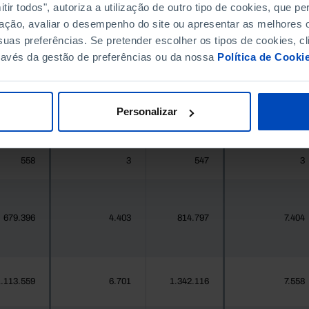
ir todos", autoriza a utilização de outro tipo de cookies, que 
ação, avaliar o desempenho do site ou apresentar as melhores o
396.268
270
411.995
623
uas preferências. Se pretender escolher os tipos de cookies, cl
ravés da gestão de preferências ou da nossa
Política de Cooki
377
1
419
1
Personalizar
25.871
1
24.469
61
558
3
547
3
679.396
4.403
814.797
7.404
.113.559
6.701
1.342.116
7.558