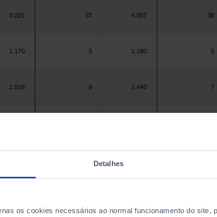
5.221
37
4.057
36
1.170
5
1.180
5
1.516
8
1.440
7
937
4
967
4
Detalhes
.925.956
11.583
1.575.679
10.850
300
1
288
1
penas os cookies necessários ao normal funcionamento do site,