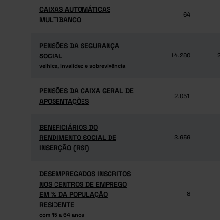
CAIXAS AUTOMÁTICAS
CAIXAS AUTOMÁTICAS
64
MULTIBANCO
MULTIBANCO
PENSÕES DA SEGURANÇA
PENSÕES DA SEGURANÇA
SOCIAL
SOCIAL
14.280
2
velhice, invalidez e sobrevivência
velhice, invalidez e sobrevivência
PENSÕES DA CAIXA GERAL DE
PENSÕES DA CAIXA GERAL DE
2.051
APOSENTAÇÕES
APOSENTAÇÕES
BENEFICIÁRIOS DO
BENEFICIÁRIOS DO
RENDIMENTO SOCIAL DE
RENDIMENTO SOCIAL DE
3.656
INSERÇÃO (RSI)
INSERÇÃO (RSI)
DESEMPREGADOS INSCRITOS
DESEMPREGADOS INSCRITOS
NOS CENTROS DE EMPREGO
NOS CENTROS DE EMPREGO
EM % DA POPULAÇÃO
EM % DA POPULAÇÃO
8
RESIDENTE
RESIDENTE
com 15 a 64 anos
com 15 a 64 anos