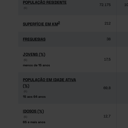
POPULAÇÃO RESIDENTE
POPULAÇÃO RESIDENTE
72.175
10
(6)
(6)
2
2
SUPERFÍCIE EM KM
SUPERFÍCIE EM KM
212
FREGUESIAS
FREGUESIAS
38
JOVENS (%)
JOVENS (%)
17,5
(6)
(6)
menos de 15 anos
menos de 15 anos
POPULAÇÃO EM IDADE ATIVA
POPULAÇÃO EM IDADE ATIVA
(%)
(%)
69,8
(6)
(6)
15 aos 64 anos
15 aos 64 anos
IDOSOS (%)
IDOSOS (%)
12,7
(6)
(6)
65 e mais anos
65 e mais anos