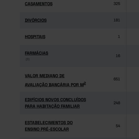
CASAMENTOS
CASAMENTOS
325
DIVÓRCIOS
DIVÓRCIOS
181
HOSPITAIS
HOSPITAIS
1
FARMÁCIAS
FARMÁCIAS
16
(3)
(3)
VALOR MEDIANO DE
VALOR MEDIANO DE
651
2
AVALIAÇÃO BANCÁRIA POR M
2
AVALIAÇÃO BANCÁRIA POR M
EDIFÍCIOS NOVOS CONCLUÍDOS
EDIFÍCIOS NOVOS CONCLUÍDOS
248
PARA HABITAÇÃO FAMILIAR
PARA HABITAÇÃO FAMILIAR
ESTABELECIMENTOS DO
ESTABELECIMENTOS DO
54
ENSINO PRÉ-ESCOLAR
ENSINO PRÉ-ESCOLAR