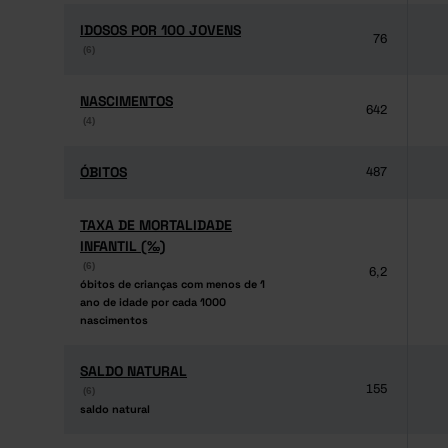
IDOSOS POR 100 JOVENS
IDOSOS POR 100 JOVENS
76
(6)
(6)
NASCIMENTOS
NASCIMENTOS
642
(4)
(4)
ÓBITOS
ÓBITOS
487
TAXA DE MORTALIDADE
TAXA DE MORTALIDADE
INFANTIL (‰)
INFANTIL (‰)
(6)
(6)
6,2
óbitos de crianças com menos de 1
óbitos de crianças com menos de 1
ano de idade por cada 1000
ano de idade por cada 1000
nascimentos
nascimentos
SALDO NATURAL
SALDO NATURAL
155
(6)
(6)
saldo natural
saldo natural