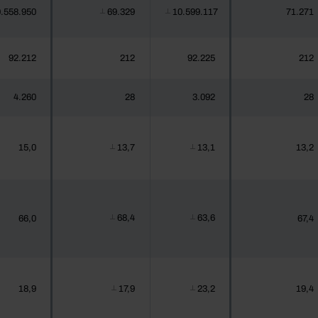
.558.950
69.329
10.599.117
71.271
┴
┴
92.212
212
92.225
212
4.260
28
3.092
28
15,0
13,7
13,1
13,2
┴
┴
68,4
63,6
66,0
67,4
┴
┴
18,9
17,9
23,2
19,4
┴
┴