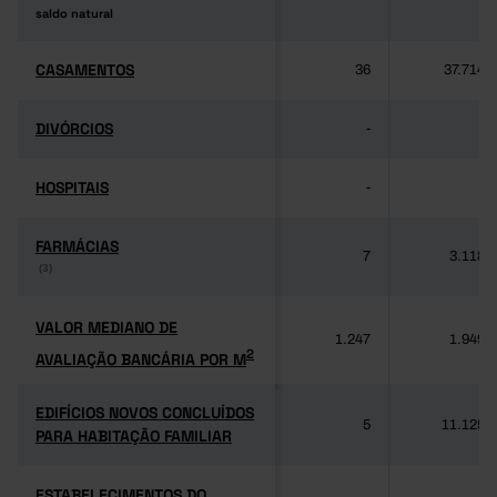
saldo natural
saldo natural
CASAMENTOS
CASAMENTOS
36
37.714
DIVÓRCIOS
DIVÓRCIOS
-
-
HOSPITAIS
HOSPITAIS
-
-
FARMÁCIAS
FARMÁCIAS
7
3.118
(3)
(3)
VALOR MEDIANO DE
VALOR MEDIANO DE
1.247
1.949
2
AVALIAÇÃO BANCÁRIA POR M
2
AVALIAÇÃO BANCÁRIA POR M
EDIFÍCIOS NOVOS CONCLUÍDOS
EDIFÍCIOS NOVOS CONCLUÍDOS
5
11.125
PARA HABITAÇÃO FAMILIAR
PARA HABITAÇÃO FAMILIAR
ESTABELECIMENTOS DO
ESTABELECIMENTOS DO