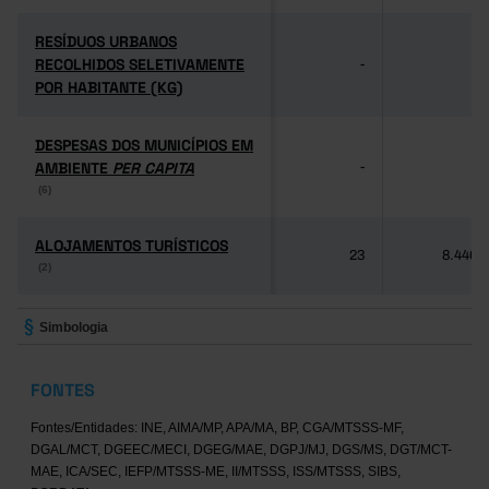
RESÍDUOS URBANOS
RESÍDUOS URBANOS
RECOLHIDOS SELETIVAMENTE
RECOLHIDOS SELETIVAMENTE
-
-
POR HABITANTE (KG)
POR HABITANTE (KG)
DESPESAS DOS MUNICÍPIOS EM
DESPESAS DOS MUNICÍPIOS EM
AMBIENTE
AMBIENTE
PER CAPITA
PER CAPITA
-
-
(6)
(6)
ALOJAMENTOS TURÍSTICOS
ALOJAMENTOS TURÍSTICOS
23
8.446
(2)
(2)
Simbologia
FONTES
Fontes/Entidades: INE, AIMA/MP, APA/MA, BP, CGA/MTSSS-MF,
DGAL/MCT, DGEEC/MECI, DGEG/MAE, DGPJ/MJ, DGS/MS, DGT/MCT-
MAE, ICA/SEC, IEFP/MTSSS-ME, II/MTSSS, ISS/MTSSS, SIBS,