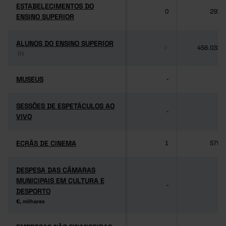
ESTABELECIMENTOS DO
ESTABELECIMENTOS DO
0
292
ENSINO SUPERIOR
ENSINO SUPERIOR
ALUNOS DO ENSINO SUPERIOR
ALUNOS DO ENSINO SUPERIOR
456.032
//
(1)
(1)
MUSEUS
MUSEUS
-
-
SESSÕES DE ESPETÁCULOS AO
SESSÕES DE ESPETÁCULOS AO
-
-
VIVO
VIVO
ECRÃS DE CINEMA
ECRÃS DE CINEMA
1
579
DESPESA DAS CÂMARAS
DESPESA DAS CÂMARAS
MUNICIPAIS EM CULTURA E
MUNICIPAIS EM CULTURA E
-
-
DESPORTO
DESPORTO
€, milhares
€, milhares