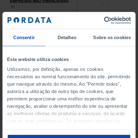
EMPRESAS NÃO FINANCEIRAS
EMPRESAS NÃO FINANCEIRAS
-
-
(5)
(5)
PESSOAL AO SERVIÇO NAS
PESSOAL AO SERVIÇO NAS
EMPRESAS NÃO FINANCEIRAS
EMPRESAS NÃO FINANCEIRAS
-
-
(5)
(5)
Consentir
Detalhes
Sobre os cookies
PESSOAL AO SERVIÇO NAS
PESSOAL AO SERVIÇO NAS
QUATRO MAIORES EMPRESAS
QUATRO MAIORES EMPRESAS
Este website utiliza cookies
-
-
DO MUNICÍPIO (%)
DO MUNICÍPIO (%)
Utilizamos, por definição, apenas os cookies
Empresas não financeiras
Empresas não financeiras
necessários ao normal funcionamento do site, permitindo
que navegue através do mesmo. Ao "Permitir todos",
VOLUME DE NEGÓCIOS DAS
VOLUME DE NEGÓCIOS DAS
autoriza a utilização de outro tipo de cookies, que
QUATRO MAIORES EMPRESAS
QUATRO MAIORES EMPRESAS
-
-
DO MUNICÍPIO (%)
DO MUNICÍPIO (%)
permitem proporcionar uma melhor experiência de
Empresas não financeiras
Empresas não financeiras
navegação, avaliar o desempenho do site ou apresentar
as melhores ofertas de produtos e serviços, de acordo
BANCOS, CAIXAS ECONÓMICAS
BANCOS, CAIXAS ECONÓMICAS
com as suas preferências. Se pretender escolher os
-
-
tipos de cookies, clique em "Personalizar". Saiba mais
sobre cookies através da gestão de preferências ou da
CAIXAS DE CRÉDITO AGRÍCOLA
CAIXAS DE CRÉDITO AGRÍCOLA