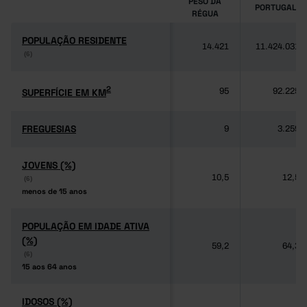
PESO DA
PORTUGAL
RÉGUA
POPULAÇÃO RESIDENTE
POPULAÇÃO RESIDENTE
14.421
11.424.031
(6)
(6)
2
2
SUPERFÍCIE EM KM
SUPERFÍCIE EM KM
95
92.225
FREGUESIAS
FREGUESIAS
9
3.259
JOVENS (%)
JOVENS (%)
10,5
12,5
(6)
(6)
menos de 15 anos
menos de 15 anos
POPULAÇÃO EM IDADE ATIVA
POPULAÇÃO EM IDADE ATIVA
(%)
(%)
59,2
64,3
(6)
(6)
15 aos 64 anos
15 aos 64 anos
IDOSOS (%)
IDOSOS (%)