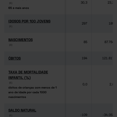
30,3
23,2
(6)
(6)
65 e mais anos
65 e mais anos
IDOSOS POR 100 JOVENS
IDOSOS POR 100 JOVENS
297
189
(6)
(6)
NASCIMENTOS
NASCIMENTOS
85
87.764
(4)
(4)
ÓBITOS
ÓBITOS
194
121.817
TAXA DE MORTALIDADE
TAXA DE MORTALIDADE
INFANTIL (‰)
INFANTIL (‰)
(6)
(6)
0,0
2,8
óbitos de crianças com menos de 1
óbitos de crianças com menos de 1
ano de idade por cada 1000
ano de idade por cada 1000
nascimentos
nascimentos
SALDO NATURAL
SALDO NATURAL
-109
-34.053
(6)
(6)