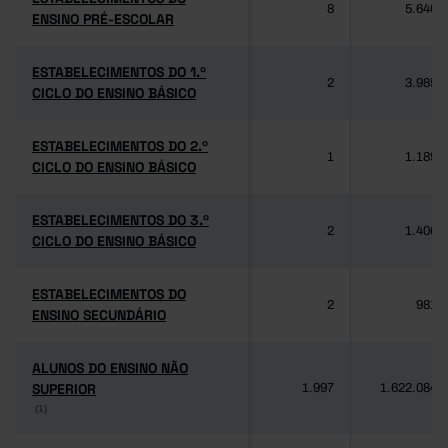
8
5.640
ENSINO PRÉ-ESCOLAR
ENSINO PRÉ-ESCOLAR
ESTABELECIMENTOS DO 1.º
ESTABELECIMENTOS DO 1.º
2
3.985
CICLO DO ENSINO BÁSICO
CICLO DO ENSINO BÁSICO
ESTABELECIMENTOS DO 2.º
ESTABELECIMENTOS DO 2.º
1
1.189
CICLO DO ENSINO BÁSICO
CICLO DO ENSINO BÁSICO
ESTABELECIMENTOS DO 3.º
ESTABELECIMENTOS DO 3.º
2
1.406
CICLO DO ENSINO BÁSICO
CICLO DO ENSINO BÁSICO
ESTABELECIMENTOS DO
ESTABELECIMENTOS DO
2
981
ENSINO SECUNDÁRIO
ENSINO SECUNDÁRIO
ALUNOS DO ENSINO NÃO
ALUNOS DO ENSINO NÃO
SUPERIOR
SUPERIOR
1.997
1.622.084
(1)
(1)