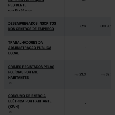
RESIDENTE
RESIDENTE
com 15 a 64 anos
com 15 a 64 anos
DESEMPREGADOS INSCRITOS
DESEMPREGADOS INSCRITOS
826
309.939
NOS CENTROS DE EMPREGO
NOS CENTROS DE EMPREGO
TRABALHADORES DA
TRABALHADORES DA
ADMINISTRAÇÃO PÚBLICA
ADMINISTRAÇÃO PÚBLICA
-
-
LOCAL
LOCAL
CRIMES REGISTADOS PELAS
CRIMES REGISTADOS PELAS
POLÍCIAS POR MIL
POLÍCIAS POR MIL
23,3
32,1
Pro
Pro
HABITANTES
HABITANTES
(6)
(6)
CONSUMO DE ENERGIA
CONSUMO DE ENERGIA
ELÉTRICA POR HABITANTE
ELÉTRICA POR HABITANTE
-
-
(KWH)
(KWH)
(6)
(6)