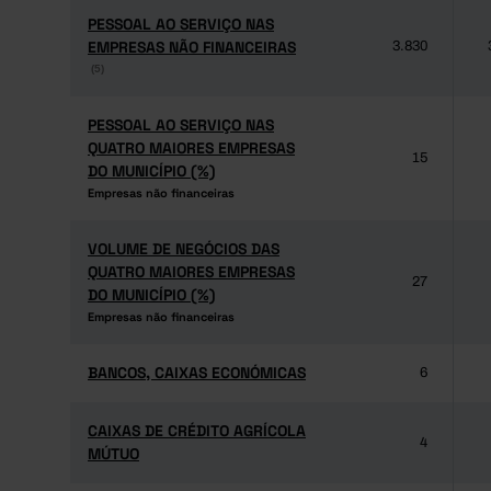
PESSOAL AO SERVIÇO NAS
PESSOAL AO SERVIÇO NAS
EMPRESAS NÃO FINANCEIRAS
EMPRESAS NÃO FINANCEIRAS
3.830
(5)
(5)
PESSOAL AO SERVIÇO NAS
PESSOAL AO SERVIÇO NAS
QUATRO MAIORES EMPRESAS
QUATRO MAIORES EMPRESAS
15
DO MUNICÍPIO (%)
DO MUNICÍPIO (%)
Empresas não financeiras
Empresas não financeiras
VOLUME DE NEGÓCIOS DAS
VOLUME DE NEGÓCIOS DAS
QUATRO MAIORES EMPRESAS
QUATRO MAIORES EMPRESAS
27
DO MUNICÍPIO (%)
DO MUNICÍPIO (%)
Empresas não financeiras
Empresas não financeiras
BANCOS, CAIXAS ECONÓMICAS
BANCOS, CAIXAS ECONÓMICAS
6
CAIXAS DE CRÉDITO AGRÍCOLA
CAIXAS DE CRÉDITO AGRÍCOLA
4
MÚTUO
MÚTUO