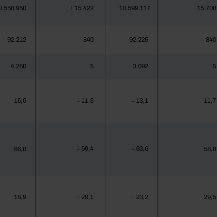
0.558.950
15.422
10.599.117
15.708
┴
┴
92.212
840
92.225
840
4.260
5
3.092
5
15,0
11,5
13,1
11,7
┴
┴
59,4
63,6
66,0
58,8
┴
┴
18,9
29,1
23,2
29,5
┴
┴