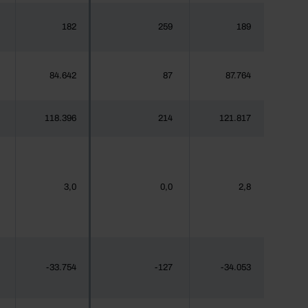
182
259
189
84.642
87
87.764
118.396
214
121.817
3,0
0,0
2,8
-33.754
-127
-34.053