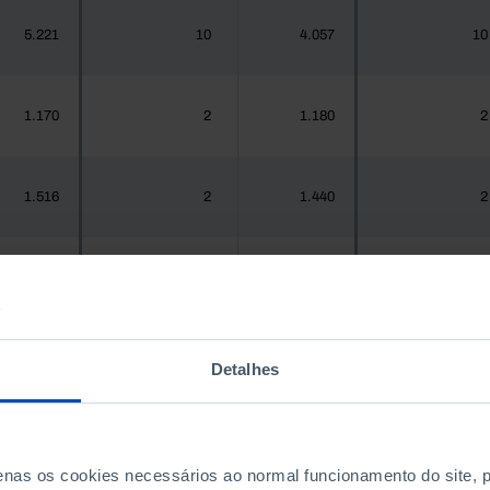
5.221
10
4.057
10
1.170
2
1.180
2
1.516
2
1.440
2
937
1
967
1
Detalhes
1.925.956
1.967
1.575.679
2.105
300
0
288
0
penas os cookies necessários ao normal funcionamento do site,