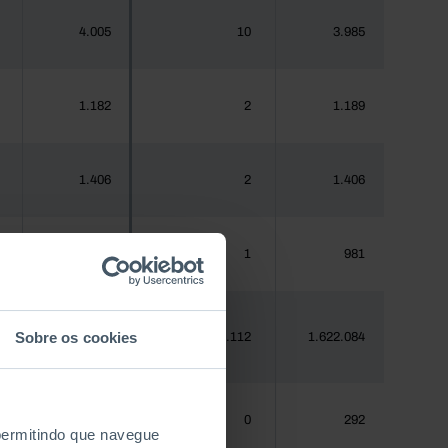
4.005
10
3.985
1.182
2
1.189
1.406
2
1.406
970
1
981
Sobre os cookies
1.620.555
2.112
1.622.084
288
0
292
 permitindo que navegue