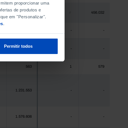
permitem proporcionar uma
fertas de produtos e
448.235
456.032
//
ique em "Personalizar".
es
.
475
-
-
Permitir todos
44.941
-
-
563
1
579
1.231.553
-
-
1.576.606
-
-