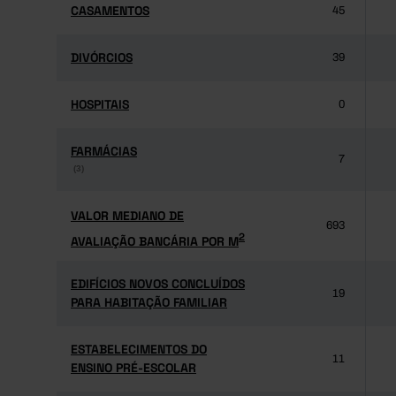
CASAMENTOS
CASAMENTOS
45
DIVÓRCIOS
DIVÓRCIOS
39
HOSPITAIS
HOSPITAIS
0
FARMÁCIAS
FARMÁCIAS
7
(3)
(3)
VALOR MEDIANO DE
VALOR MEDIANO DE
693
2
AVALIAÇÃO BANCÁRIA POR M
2
AVALIAÇÃO BANCÁRIA POR M
EDIFÍCIOS NOVOS CONCLUÍDOS
EDIFÍCIOS NOVOS CONCLUÍDOS
19
PARA HABITAÇÃO FAMILIAR
PARA HABITAÇÃO FAMILIAR
ESTABELECIMENTOS DO
ESTABELECIMENTOS DO
11
ENSINO PRÉ-ESCOLAR
ENSINO PRÉ-ESCOLAR