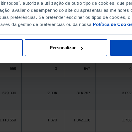
ir todos", autoriza a utilização de outro tipo de cookies, que 
ação, avaliar o desempenho do site ou apresentar as melhores o
396.268
411.995
//
//
uas preferências. Se pretender escolher os tipos de cookies, cl
ravés da gestão de preferências ou da nossa
Política de Cooki
377
0
419
0
Personalizar
25.871
54
24.469
68
558
0
547
0
679.396
2.034
814.797
3.092
1.113.559
1.670
1.342.116
1.756