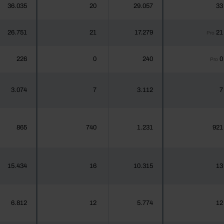
36.035
20
29.057
33
26.751
21
17.279
21
Pro
226
0
240
0
Pro
3.074
7
3.112
7
865
740
1.231
921
15.434
16
10.315
13
6.812
12
5.774
12