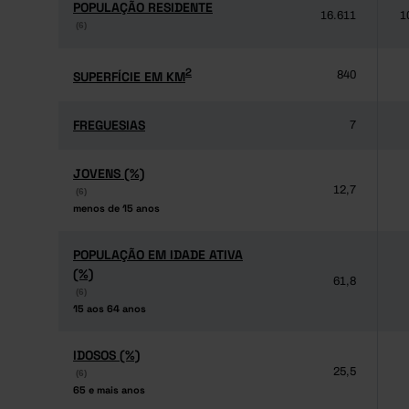
POPULAÇÃO RESIDENTE
POPULAÇÃO RESIDENTE
16.611
1
(6)
(6)
2
2
SUPERFÍCIE EM KM
SUPERFÍCIE EM KM
840
FREGUESIAS
FREGUESIAS
7
JOVENS (%)
JOVENS (%)
12,7
(6)
(6)
menos de 15 anos
menos de 15 anos
POPULAÇÃO EM IDADE ATIVA
POPULAÇÃO EM IDADE ATIVA
(%)
(%)
61,8
(6)
(6)
15 aos 64 anos
15 aos 64 anos
IDOSOS (%)
IDOSOS (%)
25,5
(6)
(6)
65 e mais anos
65 e mais anos