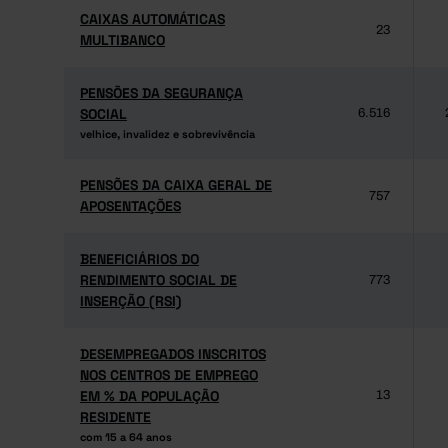
CAIXAS AUTOMÁTICAS
CAIXAS AUTOMÁTICAS
23
MULTIBANCO
MULTIBANCO
PENSÕES DA SEGURANÇA
PENSÕES DA SEGURANÇA
SOCIAL
SOCIAL
6.516
velhice, invalidez e sobrevivência
velhice, invalidez e sobrevivência
PENSÕES DA CAIXA GERAL DE
PENSÕES DA CAIXA GERAL DE
757
APOSENTAÇÕES
APOSENTAÇÕES
BENEFICIÁRIOS DO
BENEFICIÁRIOS DO
RENDIMENTO SOCIAL DE
RENDIMENTO SOCIAL DE
773
INSERÇÃO (RSI)
INSERÇÃO (RSI)
DESEMPREGADOS INSCRITOS
DESEMPREGADOS INSCRITOS
NOS CENTROS DE EMPREGO
NOS CENTROS DE EMPREGO
EM % DA POPULAÇÃO
EM % DA POPULAÇÃO
13
RESIDENTE
RESIDENTE
com 15 a 64 anos
com 15 a 64 anos