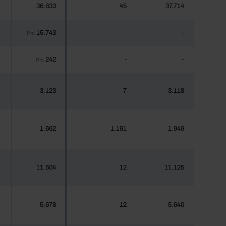
36.633
45
37.714
15.743
-
-
Pro
242
-
-
Pro
3.123
7
3.118
1.662
1.191
1.949
11.504
12
11.125
5.678
12
5.640