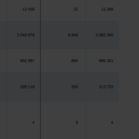
12.459
22
12.369
3.049.678
5.948
3.062.345
662.667
894
669.351
226.119
255
213.723
4
5
4