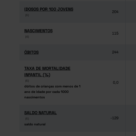
IDOSOS POR 100 JOVENS
IDOSOS POR 100 JOVENS
204
(6)
(6)
NASCIMENTOS
NASCIMENTOS
115
(4)
(4)
ÓBITOS
ÓBITOS
244
TAXA DE MORTALIDADE
TAXA DE MORTALIDADE
INFANTIL (‰)
INFANTIL (‰)
(6)
(6)
0,0
óbitos de crianças com menos de 1
óbitos de crianças com menos de 1
ano de idade por cada 1000
ano de idade por cada 1000
nascimentos
nascimentos
SALDO NATURAL
SALDO NATURAL
-129
(6)
(6)
saldo natural
saldo natural