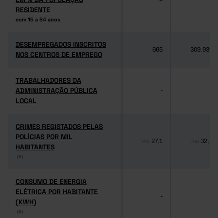
RESIDENTE
RESIDENTE
com 15 a 64 anos
com 15 a 64 anos
DESEMPREGADOS INSCRITOS
DESEMPREGADOS INSCRITOS
665
309.939
NOS CENTROS DE EMPREGO
NOS CENTROS DE EMPREGO
TRABALHADORES DA
TRABALHADORES DA
ADMINISTRAÇÃO PÚBLICA
ADMINISTRAÇÃO PÚBLICA
-
-
LOCAL
LOCAL
CRIMES REGISTADOS PELAS
CRIMES REGISTADOS PELAS
POLÍCIAS POR MIL
POLÍCIAS POR MIL
27,1
32,1
Pro
Pro
HABITANTES
HABITANTES
(6)
(6)
CONSUMO DE ENERGIA
CONSUMO DE ENERGIA
ELÉTRICA POR HABITANTE
ELÉTRICA POR HABITANTE
-
-
(KWH)
(KWH)
(6)
(6)