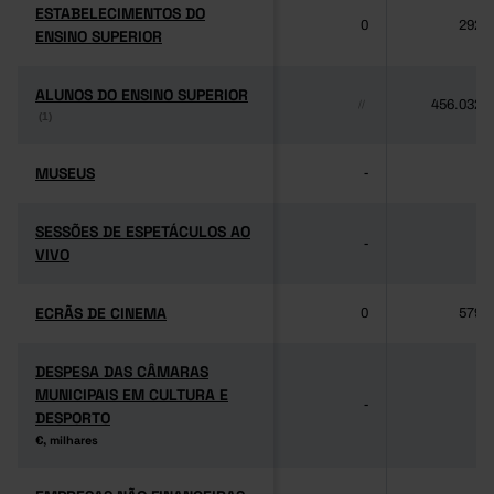
ESTABELECIMENTOS DO
ESTABELECIMENTOS DO
0
292
ENSINO SUPERIOR
ENSINO SUPERIOR
ALUNOS DO ENSINO SUPERIOR
ALUNOS DO ENSINO SUPERIOR
456.032
//
(1)
(1)
MUSEUS
MUSEUS
-
-
SESSÕES DE ESPETÁCULOS AO
SESSÕES DE ESPETÁCULOS AO
-
-
VIVO
VIVO
ECRÃS DE CINEMA
ECRÃS DE CINEMA
0
579
DESPESA DAS CÂMARAS
DESPESA DAS CÂMARAS
MUNICIPAIS EM CULTURA E
MUNICIPAIS EM CULTURA E
-
-
DESPORTO
DESPORTO
€, milhares
€, milhares