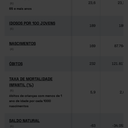
23,6
23,2
(6)
(6)
65 e mais anos
65 e mais anos
IDOSOS POR 100 JOVENS
IDOSOS POR 100 JOVENS
189
189
(6)
(6)
NASCIMENTOS
NASCIMENTOS
169
87.764
(4)
(4)
ÓBITOS
ÓBITOS
232
121.817
TAXA DE MORTALIDADE
TAXA DE MORTALIDADE
INFANTIL (‰)
INFANTIL (‰)
(6)
(6)
5,9
2,8
óbitos de crianças com menos de 1
óbitos de crianças com menos de 1
ano de idade por cada 1000
ano de idade por cada 1000
nascimentos
nascimentos
SALDO NATURAL
SALDO NATURAL
-63
-34.053
(6)
(6)