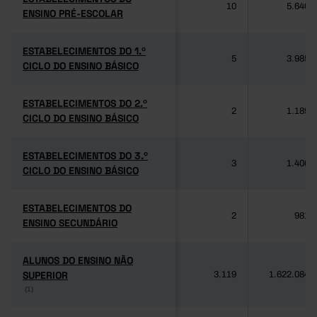
10
5.640
ENSINO PRÉ-ESCOLAR
ENSINO PRÉ-ESCOLAR
ESTABELECIMENTOS DO 1.º
ESTABELECIMENTOS DO 1.º
5
3.985
CICLO DO ENSINO BÁSICO
CICLO DO ENSINO BÁSICO
ESTABELECIMENTOS DO 2.º
ESTABELECIMENTOS DO 2.º
2
1.189
CICLO DO ENSINO BÁSICO
CICLO DO ENSINO BÁSICO
ESTABELECIMENTOS DO 3.º
ESTABELECIMENTOS DO 3.º
3
1.406
CICLO DO ENSINO BÁSICO
CICLO DO ENSINO BÁSICO
ESTABELECIMENTOS DO
ESTABELECIMENTOS DO
2
981
ENSINO SECUNDÁRIO
ENSINO SECUNDÁRIO
ALUNOS DO ENSINO NÃO
ALUNOS DO ENSINO NÃO
SUPERIOR
SUPERIOR
3.119
1.622.084
(1)
(1)