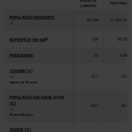
PÓVOA DE
PORTUGAL
LANHOSO
POPULAÇÃO RESIDENTE
POPULAÇÃO RESIDENTE
22.746
11.424.031
(6)
(6)
2
2
SUPERFÍCIE EM KM
SUPERFÍCIE EM KM
135
92.225
FREGUESIAS
FREGUESIAS
22
3.259
JOVENS (%)
JOVENS (%)
12,7
12,5
(6)
(6)
menos de 15 anos
menos de 15 anos
POPULAÇÃO EM IDADE ATIVA
POPULAÇÃO EM IDADE ATIVA
(%)
(%)
63,7
64,3
(6)
(6)
15 aos 64 anos
15 aos 64 anos
IDOSOS (%)
IDOSOS (%)