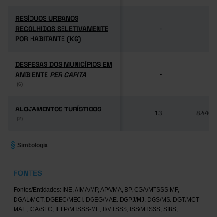
RESÍDUOS URBANOS
RESÍDUOS URBANOS
RECOLHIDOS SELETIVAMENTE
RECOLHIDOS SELETIVAMENTE
-
-
POR HABITANTE (KG)
POR HABITANTE (KG)
DESPESAS DOS MUNICÍPIOS EM
DESPESAS DOS MUNICÍPIOS EM
AMBIENTE
AMBIENTE
PER CAPITA
PER CAPITA
-
-
(6)
(6)
ALOJAMENTOS TURÍSTICOS
ALOJAMENTOS TURÍSTICOS
13
8.446
(2)
(2)
Simbologia
FONTES
Fontes/Entidades: INE, AIMA/MP, APA/MA, BP, CGA/MTSSS-MF,
DGAL/MCT, DGEEC/MECI, DGEG/MAE, DGPJ/MJ, DGS/MS, DGT/MCT-
MAE, ICA/SEC, IEFP/MTSSS-ME, II/MTSSS, ISS/MTSSS, SIBS,