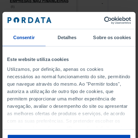
EMPRESAS NÃO FINANCEIRAS
EMPRESAS NÃO FINANCEIRAS
-
-
(5)
(5)
PESSOAL AO SERVIÇO NAS
PESSOAL AO SERVIÇO NAS
EMPRESAS NÃO FINANCEIRAS
EMPRESAS NÃO FINANCEIRAS
-
-
(5)
(5)
Consentir
Detalhes
Sobre os cookies
PESSOAL AO SERVIÇO NAS
PESSOAL AO SERVIÇO NAS
QUATRO MAIORES EMPRESAS
QUATRO MAIORES EMPRESAS
Este website utiliza cookies
-
-
DO MUNICÍPIO (%)
DO MUNICÍPIO (%)
Utilizamos, por definição, apenas os cookies
Empresas não financeiras
Empresas não financeiras
necessários ao normal funcionamento do site, permitindo
que navegue através do mesmo. Ao "Permitir todos",
VOLUME DE NEGÓCIOS DAS
VOLUME DE NEGÓCIOS DAS
autoriza a utilização de outro tipo de cookies, que
QUATRO MAIORES EMPRESAS
QUATRO MAIORES EMPRESAS
-
-
DO MUNICÍPIO (%)
DO MUNICÍPIO (%)
permitem proporcionar uma melhor experiência de
Empresas não financeiras
Empresas não financeiras
navegação, avaliar o desempenho do site ou apresentar
as melhores ofertas de produtos e serviços, de acordo
BANCOS, CAIXAS ECONÓMICAS
BANCOS, CAIXAS ECONÓMICAS
com as suas preferências. Se pretender escolher os
-
-
tipos de cookies, clique em "Personalizar". Saiba mais
sobre cookies através da gestão de preferências ou da
CAIXAS DE CRÉDITO AGRÍCOLA
CAIXAS DE CRÉDITO AGRÍCOLA