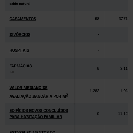
saldo natural
saldo natural
CASAMENTOS
CASAMENTOS
98
37.714
DIVÓRCIOS
DIVÓRCIOS
-
-
HOSPITAIS
HOSPITAIS
-
-
FARMÁCIAS
FARMÁCIAS
5
3.118
(3)
(3)
VALOR MEDIANO DE
VALOR MEDIANO DE
1.282
1.949
2
AVALIAÇÃO BANCÁRIA POR M
2
AVALIAÇÃO BANCÁRIA POR M
EDIFÍCIOS NOVOS CONCLUÍDOS
EDIFÍCIOS NOVOS CONCLUÍDOS
0
11.125
PARA HABITAÇÃO FAMILIAR
PARA HABITAÇÃO FAMILIAR
ESTABELECIMENTOS DO
ESTABELECIMENTOS DO