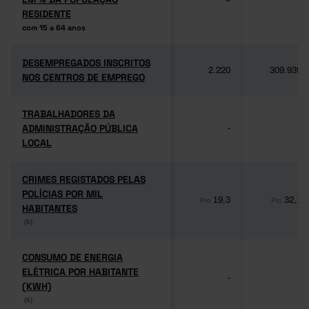
RESIDENTE
RESIDENTE
com 15 a 64 anos
com 15 a 64 anos
DESEMPREGADOS INSCRITOS
DESEMPREGADOS INSCRITOS
2.220
309.939
NOS CENTROS DE EMPREGO
NOS CENTROS DE EMPREGO
TRABALHADORES DA
TRABALHADORES DA
ADMINISTRAÇÃO PÚBLICA
ADMINISTRAÇÃO PÚBLICA
-
-
LOCAL
LOCAL
CRIMES REGISTADOS PELAS
CRIMES REGISTADOS PELAS
POLÍCIAS POR MIL
POLÍCIAS POR MIL
19,3
32,1
Pro
Pro
HABITANTES
HABITANTES
(6)
(6)
CONSUMO DE ENERGIA
CONSUMO DE ENERGIA
ELÉTRICA POR HABITANTE
ELÉTRICA POR HABITANTE
-
-
(KWH)
(KWH)
(6)
(6)