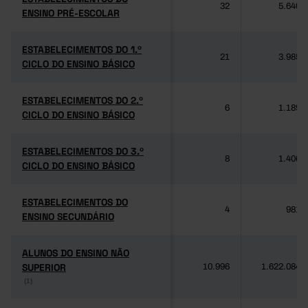
32
5.640
ENSINO PRÉ-ESCOLAR
ENSINO PRÉ-ESCOLAR
ESTABELECIMENTOS DO 1.º
ESTABELECIMENTOS DO 1.º
21
3.985
CICLO DO ENSINO BÁSICO
CICLO DO ENSINO BÁSICO
ESTABELECIMENTOS DO 2.º
ESTABELECIMENTOS DO 2.º
6
1.189
CICLO DO ENSINO BÁSICO
CICLO DO ENSINO BÁSICO
ESTABELECIMENTOS DO 3.º
ESTABELECIMENTOS DO 3.º
8
1.406
CICLO DO ENSINO BÁSICO
CICLO DO ENSINO BÁSICO
ESTABELECIMENTOS DO
ESTABELECIMENTOS DO
4
981
ENSINO SECUNDÁRIO
ENSINO SECUNDÁRIO
ALUNOS DO ENSINO NÃO
ALUNOS DO ENSINO NÃO
SUPERIOR
SUPERIOR
10.996
1.622.084
(1)
(1)