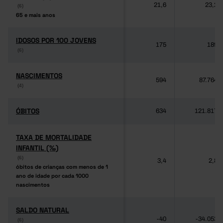
21,6
23,2
(6)
(6)
65 e mais anos
65 e mais anos
IDOSOS POR 100 JOVENS
IDOSOS POR 100 JOVENS
175
189
(6)
(6)
NASCIMENTOS
NASCIMENTOS
594
87.764
(4)
(4)
ÓBITOS
ÓBITOS
634
121.817
TAXA DE MORTALIDADE
TAXA DE MORTALIDADE
INFANTIL (‰)
INFANTIL (‰)
(6)
(6)
3,4
2,8
óbitos de crianças com menos de 1
óbitos de crianças com menos de 1
ano de idade por cada 1000
ano de idade por cada 1000
nascimentos
nascimentos
SALDO NATURAL
SALDO NATURAL
-40
-34.053
(6)
(6)