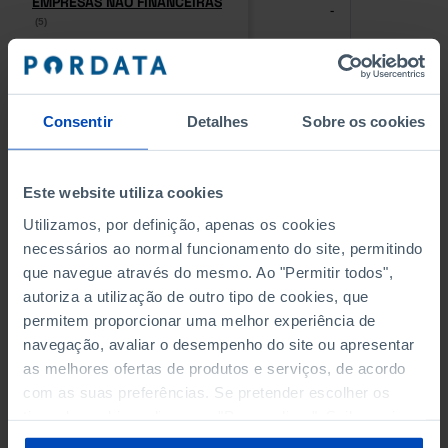
EMPRESAS NÃO FINANCEIRAS
EMPRESAS NÃO FINANCEIRAS
-
-
(5)
(5)
PESSOAL AO SERVIÇO NAS
PESSOAL AO SERVIÇO NAS
EMPRESAS NÃO FINANCEIRAS
EMPRESAS NÃO FINANCEIRAS
-
-
(5)
(5)
Consentir
Detalhes
Sobre os cookies
PESSOAL AO SERVIÇO NAS
PESSOAL AO SERVIÇO NAS
QUATRO MAIORES EMPRESAS
QUATRO MAIORES EMPRESAS
Este website utiliza cookies
-
-
DO MUNICÍPIO (%)
DO MUNICÍPIO (%)
Utilizamos, por definição, apenas os cookies
Empresas não financeiras
Empresas não financeiras
necessários ao normal funcionamento do site, permitindo
que navegue através do mesmo. Ao "Permitir todos",
VOLUME DE NEGÓCIOS DAS
VOLUME DE NEGÓCIOS DAS
autoriza a utilização de outro tipo de cookies, que
QUATRO MAIORES EMPRESAS
QUATRO MAIORES EMPRESAS
-
-
DO MUNICÍPIO (%)
DO MUNICÍPIO (%)
permitem proporcionar uma melhor experiência de
Empresas não financeiras
Empresas não financeiras
navegação, avaliar o desempenho do site ou apresentar
as melhores ofertas de produtos e serviços, de acordo
BANCOS, CAIXAS ECONÓMICAS
BANCOS, CAIXAS ECONÓMICAS
com as suas preferências. Se pretender escolher os
-
-
tipos de cookies, clique em "Personalizar". Saiba mais
sobre cookies através da gestão de preferências ou da
CAIXAS DE CRÉDITO AGRÍCOLA
CAIXAS DE CRÉDITO AGRÍCOLA