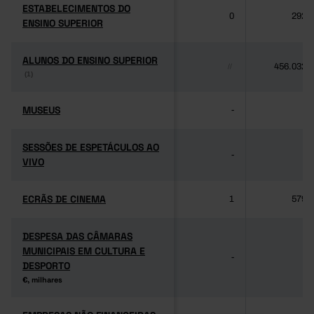
ESTABELECIMENTOS DO
ESTABELECIMENTOS DO
0
292
ENSINO SUPERIOR
ENSINO SUPERIOR
ALUNOS DO ENSINO SUPERIOR
ALUNOS DO ENSINO SUPERIOR
456.032
//
(1)
(1)
MUSEUS
MUSEUS
-
-
SESSÕES DE ESPETÁCULOS AO
SESSÕES DE ESPETÁCULOS AO
-
-
VIVO
VIVO
ECRÃS DE CINEMA
ECRÃS DE CINEMA
1
579
DESPESA DAS CÂMARAS
DESPESA DAS CÂMARAS
MUNICIPAIS EM CULTURA E
MUNICIPAIS EM CULTURA E
-
-
DESPORTO
DESPORTO
€, milhares
€, milhares