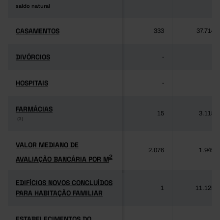
saldo natural
saldo natural
CASAMENTOS
CASAMENTOS
333
37.714
DIVÓRCIOS
DIVÓRCIOS
-
-
HOSPITAIS
HOSPITAIS
-
-
FARMÁCIAS
FARMÁCIAS
15
3.118
(3)
(3)
VALOR MEDIANO DE
VALOR MEDIANO DE
2.076
1.949
2
AVALIAÇÃO BANCÁRIA POR M
2
AVALIAÇÃO BANCÁRIA POR M
EDIFÍCIOS NOVOS CONCLUÍDOS
EDIFÍCIOS NOVOS CONCLUÍDOS
1
11.125
PARA HABITAÇÃO FAMILIAR
PARA HABITAÇÃO FAMILIAR
ESTABELECIMENTOS DO
ESTABELECIMENTOS DO