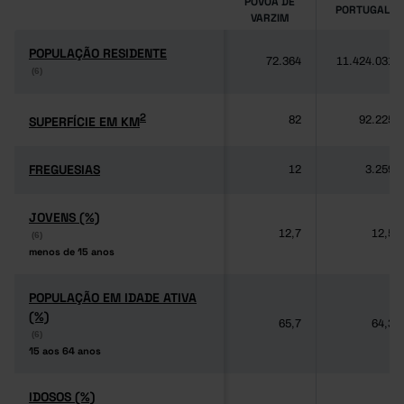
PÓVOA DE
PORTUGAL
VARZIM
POPULAÇÃO RESIDENTE
POPULAÇÃO RESIDENTE
72.364
11.424.031
(6)
(6)
2
2
SUPERFÍCIE EM KM
SUPERFÍCIE EM KM
82
92.225
FREGUESIAS
FREGUESIAS
12
3.259
JOVENS (%)
JOVENS (%)
12,7
12,5
(6)
(6)
menos de 15 anos
menos de 15 anos
POPULAÇÃO EM IDADE ATIVA
POPULAÇÃO EM IDADE ATIVA
(%)
(%)
65,7
64,3
(6)
(6)
15 aos 64 anos
15 aos 64 anos
IDOSOS (%)
IDOSOS (%)