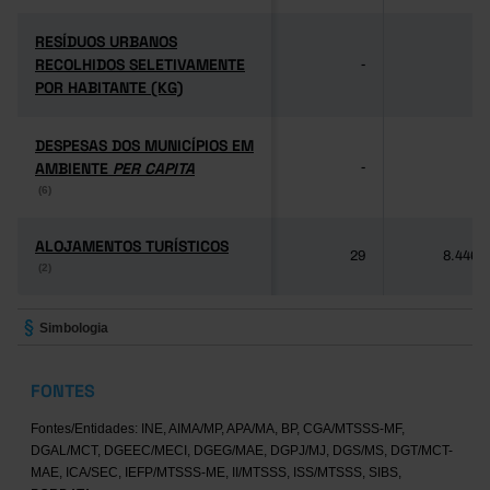
RESÍDUOS URBANOS
RESÍDUOS URBANOS
RECOLHIDOS SELETIVAMENTE
RECOLHIDOS SELETIVAMENTE
-
-
POR HABITANTE (KG)
POR HABITANTE (KG)
DESPESAS DOS MUNICÍPIOS EM
DESPESAS DOS MUNICÍPIOS EM
AMBIENTE
AMBIENTE
PER CAPITA
PER CAPITA
-
-
(6)
(6)
ALOJAMENTOS TURÍSTICOS
ALOJAMENTOS TURÍSTICOS
29
8.446
(2)
(2)
Simbologia
FONTES
Fontes/Entidades: INE, AIMA/MP, APA/MA, BP, CGA/MTSSS-MF,
DGAL/MCT, DGEEC/MECI, DGEG/MAE, DGPJ/MJ, DGS/MS, DGT/MCT-
MAE, ICA/SEC, IEFP/MTSSS-ME, II/MTSSS, ISS/MTSSS, SIBS,