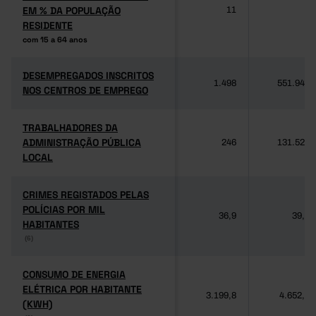
EM % DA POPULAÇÃO
EM % DA POPULAÇÃO
11
8
RESIDENTE
RESIDENTE
com 15 a 64 anos
com 15 a 64 anos
DESEMPREGADOS INSCRITOS
DESEMPREGADOS INSCRITOS
1.498
551.944
NOS CENTROS DE EMPREGO
NOS CENTROS DE EMPREGO
TRABALHADORES DA
TRABALHADORES DA
ADMINISTRAÇÃO PÚBLICA
ADMINISTRAÇÃO PÚBLICA
246
131.522
LOCAL
LOCAL
CRIMES REGISTADOS PELAS
CRIMES REGISTADOS PELAS
POLÍCIAS POR MIL
POLÍCIAS POR MIL
36,9
39,3
HABITANTES
HABITANTES
(6)
(6)
CONSUMO DE ENERGIA
CONSUMO DE ENERGIA
ELÉTRICA POR HABITANTE
ELÉTRICA POR HABITANTE
3.199,8
4.652,1
(KWH)
(KWH)