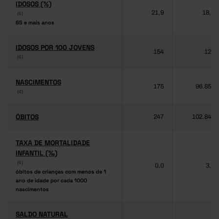
IDOSOS (%)
IDOSOS (%)
21,9
18,9
(6)
(6)
65 e mais anos
65 e mais anos
IDOSOS POR 100 JOVENS
IDOSOS POR 100 JOVENS
154
128
(6)
(6)
NASCIMENTOS
NASCIMENTOS
175
96.856
(4)
(4)
ÓBITOS
ÓBITOS
247
102.848
TAXA DE MORTALIDADE
TAXA DE MORTALIDADE
INFANTIL (‰)
INFANTIL (‰)
(6)
(6)
0,0
3,1
óbitos de crianças com menos de 1
óbitos de crianças com menos de 1
ano de idade por cada 1000
ano de idade por cada 1000
nascimentos
nascimentos
SALDO NATURAL
SALDO NATURAL