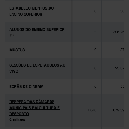
ESTABELECIMENTOS DO
ESTABELECIMENTOS DO
0
300
ENSINO SUPERIOR
ENSINO SUPERIOR
ALUNOS DO ENSINO SUPERIOR
ALUNOS DO ENSINO SUPERIOR
396.268
//
(1)
(1)
MUSEUS
MUSEUS
0
377
SESSÕES DE ESPETÁCULOS AO
SESSÕES DE ESPETÁCULOS AO
0
25.871
VIVO
VIVO
ECRÃS DE CINEMA
ECRÃS DE CINEMA
0
558
DESPESA DAS CÂMARAS
DESPESA DAS CÂMARAS
MUNICIPAIS EM CULTURA E
MUNICIPAIS EM CULTURA E
1.040
679.396
DESPORTO
DESPORTO
€, milhares
€, milhares