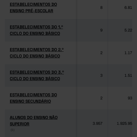
ESTABELECIMENTOS DO
ESTABELECIMENTOS DO
8
6.812
ENSINO PRÉ-ESCOLAR
ENSINO PRÉ-ESCOLAR
ESTABELECIMENTOS DO 1.º
ESTABELECIMENTOS DO 1.º
9
5.221
CICLO DO ENSINO BÁSICO
CICLO DO ENSINO BÁSICO
ESTABELECIMENTOS DO 2.º
ESTABELECIMENTOS DO 2.º
2
1.170
CICLO DO ENSINO BÁSICO
CICLO DO ENSINO BÁSICO
ESTABELECIMENTOS DO 3.º
ESTABELECIMENTOS DO 3.º
3
1.516
CICLO DO ENSINO BÁSICO
CICLO DO ENSINO BÁSICO
ESTABELECIMENTOS DO
ESTABELECIMENTOS DO
2
937
ENSINO SECUNDÁRIO
ENSINO SECUNDÁRIO
ALUNOS DO ENSINO NÃO
ALUNOS DO ENSINO NÃO
SUPERIOR
SUPERIOR
3.957
1.925.956
(1)
(1)