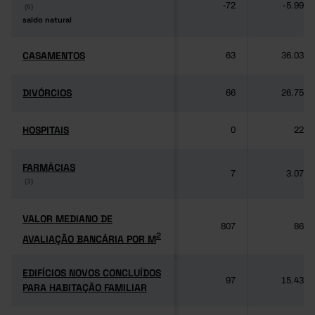
-72
-5.992
(6)
(6)
saldo natural
saldo natural
CASAMENTOS
CASAMENTOS
63
36.035
DIVÓRCIOS
DIVÓRCIOS
66
26.751
HOSPITAIS
HOSPITAIS
0
226
FARMÁCIAS
FARMÁCIAS
7
3.074
(3)
(3)
VALOR MEDIANO DE
VALOR MEDIANO DE
807
865
2
AVALIAÇÃO BANCÁRIA POR M
2
AVALIAÇÃO BANCÁRIA POR M
EDIFÍCIOS NOVOS CONCLUÍDOS
EDIFÍCIOS NOVOS CONCLUÍDOS
97
15.434
PARA HABITAÇÃO FAMILIAR
PARA HABITAÇÃO FAMILIAR