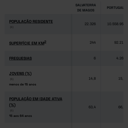
SALVATERRA
PORTUGAL
DE MAGOS
POPULAÇÃO RESIDENTE
POPULAÇÃO RESIDENTE
22.326
10.558.950
(6)
(6)
2
2
SUPERFÍCIE EM KM
SUPERFÍCIE EM KM
244
92.212
FREGUESIAS
FREGUESIAS
6
4.260
JOVENS (%)
JOVENS (%)
14,8
15,0
(6)
(6)
menos de 15 anos
menos de 15 anos
POPULAÇÃO EM IDADE ATIVA
POPULAÇÃO EM IDADE ATIVA
(%)
(%)
63,4
66,0
(6)
(6)
15 aos 64 anos
15 aos 64 anos