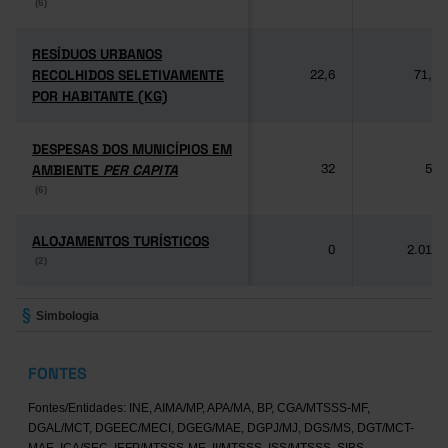
(6)
(6)
RESÍDUOS URBANOS
RESÍDUOS URBANOS
RECOLHIDOS SELETIVAMENTE
RECOLHIDOS SELETIVAMENTE
22,6
71,3
POR HABITANTE (KG)
POR HABITANTE (KG)
DESPESAS DOS MUNICÍPIOS EM
DESPESAS DOS MUNICÍPIOS EM
AMBIENTE
AMBIENTE
PER CAPITA
PER CAPITA
32
57
(6)
(6)
ALOJAMENTOS TURÍSTICOS
ALOJAMENTOS TURÍSTICOS
0
2.019
(2)
(2)
Simbologia
FONTES
Fontes/Entidades: INE, AIMA/MP, APA/MA, BP, CGA/MTSSS-MF,
DGAL/MCT, DGEEC/MECI, DGEG/MAE, DGPJ/MJ, DGS/MS, DGT/MCT-