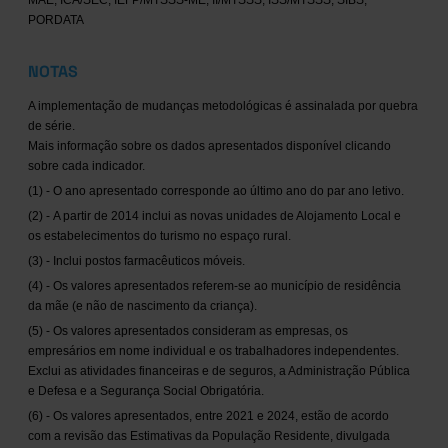
MAE, ICA/SEC, IEFP/MTSSS-ME, II/MTSSS, ISS/MTSSS, SIBS,
PORDATA
NOTAS
A implementação de mudanças metodológicas é assinalada por quebra
de série.
Mais informação sobre os dados apresentados disponível clicando
sobre cada indicador.
(1) - O ano apresentado corresponde ao último ano do par ano letivo.
(2) - A partir de 2014 inclui as novas unidades de Alojamento Local e
os estabelecimentos do turismo no espaço rural.
(3) - Inclui postos farmacêuticos móveis.
(4) - Os valores apresentados referem-se ao município de residência
da mãe (e não de nascimento da criança).
(5) - Os valores apresentados consideram as empresas, os
empresários em nome individual e os trabalhadores independentes.
Exclui as atividades financeiras e de seguros, a Administração Pública
e Defesa e a Segurança Social Obrigatória.
(6) - Os valores apresentados, entre 2021 e 2024, estão de acordo
com a revisão das Estimativas da População Residente, divulgada