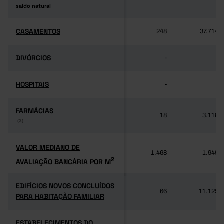
saldo natural
saldo natural
CASAMENTOS
CASAMENTOS
248
37.714
DIVÓRCIOS
DIVÓRCIOS
-
-
HOSPITAIS
HOSPITAIS
-
-
FARMÁCIAS
FARMÁCIAS
18
3.118
(3)
(3)
VALOR MEDIANO DE
VALOR MEDIANO DE
1.468
1.949
2
AVALIAÇÃO BANCÁRIA POR M
2
AVALIAÇÃO BANCÁRIA POR M
EDIFÍCIOS NOVOS CONCLUÍDOS
EDIFÍCIOS NOVOS CONCLUÍDOS
66
11.125
PARA HABITAÇÃO FAMILIAR
PARA HABITAÇÃO FAMILIAR
ESTABELECIMENTOS DO
ESTABELECIMENTOS DO