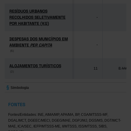
RESÍDUOS URBANOS
RESÍDUOS URBANOS
RECOLHIDOS SELETIVAMENTE
RECOLHIDOS SELETIVAMENTE
-
-
POR HABITANTE (KG)
POR HABITANTE (KG)
DESPESAS DOS MUNICÍPIOS EM
DESPESAS DOS MUNICÍPIOS EM
AMBIENTE
AMBIENTE
PER CAPITA
PER CAPITA
-
-
(6)
(6)
ALOJAMENTOS TURÍSTICOS
ALOJAMENTOS TURÍSTICOS
11
8.446
(2)
(2)
Simbologia
FONTES
Fontes/Entidades: INE, AIMA/MP, APA/MA, BP, CGA/MTSSS-MF,
DGAL/MCT, DGEEC/MECI, DGEG/MAE, DGPJ/MJ, DGS/MS, DGT/MCT-
MAE, ICA/SEC, IEFP/MTSSS-ME, II/MTSSS, ISS/MTSSS, SIBS,