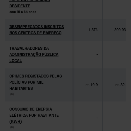
RESIDENTE
RESIDENTE
com 15 a 64 anos
com 15 a 64 anos
DESEMPREGADOS INSCRITOS
DESEMPREGADOS INSCRITOS
1.874
309.939
NOS CENTROS DE EMPREGO
NOS CENTROS DE EMPREGO
TRABALHADORES DA
TRABALHADORES DA
ADMINISTRAÇÃO PÚBLICA
ADMINISTRAÇÃO PÚBLICA
-
-
LOCAL
LOCAL
CRIMES REGISTADOS PELAS
CRIMES REGISTADOS PELAS
POLÍCIAS POR MIL
POLÍCIAS POR MIL
19,9
32,1
Pro
Pro
HABITANTES
HABITANTES
(6)
(6)
CONSUMO DE ENERGIA
CONSUMO DE ENERGIA
ELÉTRICA POR HABITANTE
ELÉTRICA POR HABITANTE
-
-
(KWH)
(KWH)
(6)
(6)