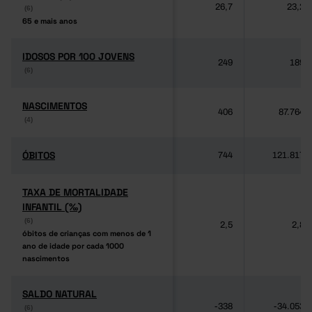
26,7
23,2
(6)
(6)
65 e mais anos
65 e mais anos
IDOSOS POR 100 JOVENS
IDOSOS POR 100 JOVENS
249
189
(6)
(6)
NASCIMENTOS
NASCIMENTOS
406
87.764
(4)
(4)
ÓBITOS
ÓBITOS
744
121.817
TAXA DE MORTALIDADE
TAXA DE MORTALIDADE
INFANTIL (‰)
INFANTIL (‰)
(6)
(6)
2,5
2,8
óbitos de crianças com menos de 1
óbitos de crianças com menos de 1
ano de idade por cada 1000
ano de idade por cada 1000
nascimentos
nascimentos
SALDO NATURAL
SALDO NATURAL
-338
-34.053
(6)
(6)