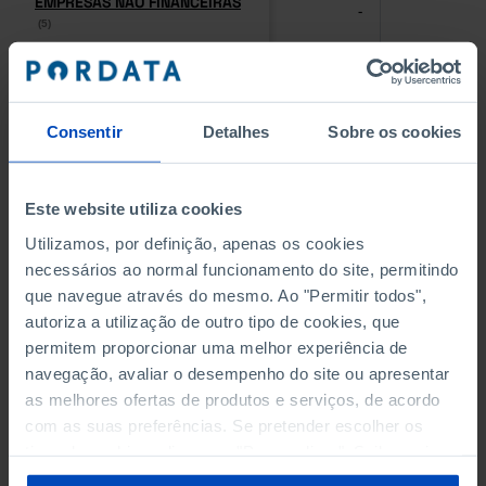
EMPRESAS NÃO FINANCEIRAS
EMPRESAS NÃO FINANCEIRAS
-
-
(5)
(5)
PESSOAL AO SERVIÇO NAS
PESSOAL AO SERVIÇO NAS
EMPRESAS NÃO FINANCEIRAS
EMPRESAS NÃO FINANCEIRAS
-
-
(5)
(5)
Consentir
Detalhes
Sobre os cookies
PESSOAL AO SERVIÇO NAS
PESSOAL AO SERVIÇO NAS
QUATRO MAIORES EMPRESAS
QUATRO MAIORES EMPRESAS
Este website utiliza cookies
-
-
DO MUNICÍPIO (%)
DO MUNICÍPIO (%)
Utilizamos, por definição, apenas os cookies
Empresas não financeiras
Empresas não financeiras
necessários ao normal funcionamento do site, permitindo
que navegue através do mesmo. Ao "Permitir todos",
VOLUME DE NEGÓCIOS DAS
VOLUME DE NEGÓCIOS DAS
autoriza a utilização de outro tipo de cookies, que
QUATRO MAIORES EMPRESAS
QUATRO MAIORES EMPRESAS
-
-
DO MUNICÍPIO (%)
DO MUNICÍPIO (%)
permitem proporcionar uma melhor experiência de
Empresas não financeiras
Empresas não financeiras
navegação, avaliar o desempenho do site ou apresentar
as melhores ofertas de produtos e serviços, de acordo
BANCOS, CAIXAS ECONÓMICAS
BANCOS, CAIXAS ECONÓMICAS
com as suas preferências. Se pretender escolher os
-
-
tipos de cookies, clique em "Personalizar". Saiba mais
sobre cookies através da gestão de preferências ou da
CAIXAS DE CRÉDITO AGRÍCOLA
CAIXAS DE CRÉDITO AGRÍCOLA