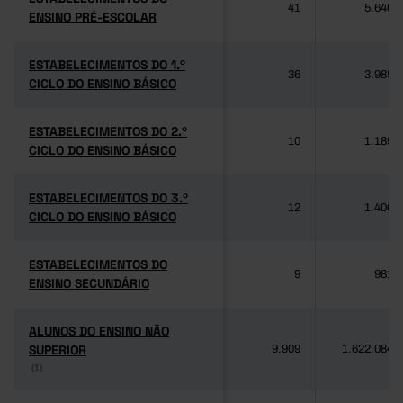
41
5.640
ENSINO PRÉ-ESCOLAR
ENSINO PRÉ-ESCOLAR
ESTABELECIMENTOS DO 1.º
ESTABELECIMENTOS DO 1.º
36
3.985
CICLO DO ENSINO BÁSICO
CICLO DO ENSINO BÁSICO
ESTABELECIMENTOS DO 2.º
ESTABELECIMENTOS DO 2.º
10
1.189
CICLO DO ENSINO BÁSICO
CICLO DO ENSINO BÁSICO
ESTABELECIMENTOS DO 3.º
ESTABELECIMENTOS DO 3.º
12
1.406
CICLO DO ENSINO BÁSICO
CICLO DO ENSINO BÁSICO
ESTABELECIMENTOS DO
ESTABELECIMENTOS DO
9
981
ENSINO SECUNDÁRIO
ENSINO SECUNDÁRIO
ALUNOS DO ENSINO NÃO
ALUNOS DO ENSINO NÃO
SUPERIOR
SUPERIOR
9.909
1.622.084
(1)
(1)