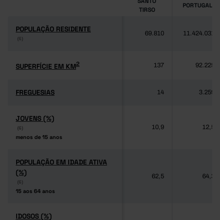
SANTO
PORTUGAL
TIRSO
POPULAÇÃO RESIDENTE
POPULAÇÃO RESIDENTE
69.810
11.424.031
(6)
(6)
2
2
SUPERFÍCIE EM KM
SUPERFÍCIE EM KM
137
92.225
FREGUESIAS
FREGUESIAS
14
3.259
JOVENS (%)
JOVENS (%)
10,9
12,5
(6)
(6)
menos de 15 anos
menos de 15 anos
POPULAÇÃO EM IDADE ATIVA
POPULAÇÃO EM IDADE ATIVA
(%)
(%)
62,5
64,3
(6)
(6)
15 aos 64 anos
15 aos 64 anos
IDOSOS (%)
IDOSOS (%)