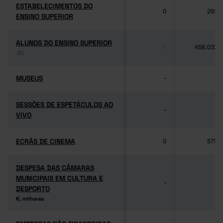
ESTABELECIMENTOS DO
ESTABELECIMENTOS DO
0
292
ENSINO SUPERIOR
ENSINO SUPERIOR
ALUNOS DO ENSINO SUPERIOR
ALUNOS DO ENSINO SUPERIOR
456.032
//
(1)
(1)
MUSEUS
MUSEUS
-
-
SESSÕES DE ESPETÁCULOS AO
SESSÕES DE ESPETÁCULOS AO
-
-
VIVO
VIVO
ECRÃS DE CINEMA
ECRÃS DE CINEMA
0
579
DESPESA DAS CÂMARAS
DESPESA DAS CÂMARAS
MUNICIPAIS EM CULTURA E
MUNICIPAIS EM CULTURA E
-
-
DESPORTO
DESPORTO
€, milhares
€, milhares