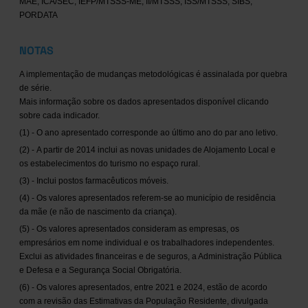
MAE, ICA/SEC, IEFP/MTSSS-ME, II/MTSSS, ISS/MTSSS, SIBS,
PORDATA
NOTAS
A implementação de mudanças metodológicas é assinalada por quebra
de série.
Mais informação sobre os dados apresentados disponível clicando
sobre cada indicador.
(1) - O ano apresentado corresponde ao último ano do par ano letivo.
(2) - A partir de 2014 inclui as novas unidades de Alojamento Local e
os estabelecimentos do turismo no espaço rural.
(3) - Inclui postos farmacêuticos móveis.
(4) - Os valores apresentados referem-se ao município de residência
da mãe (e não de nascimento da criança).
(5) - Os valores apresentados consideram as empresas, os
empresários em nome individual e os trabalhadores independentes.
Exclui as atividades financeiras e de seguros, a Administração Pública
e Defesa e a Segurança Social Obrigatória.
(6) - Os valores apresentados, entre 2021 e 2024, estão de acordo
com a revisão das Estimativas da População Residente, divulgada