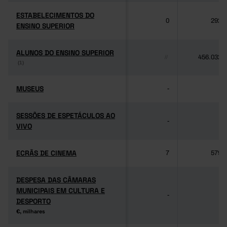
ESTABELECIMENTOS DO
ESTABELECIMENTOS DO
0
292
ENSINO SUPERIOR
ENSINO SUPERIOR
ALUNOS DO ENSINO SUPERIOR
ALUNOS DO ENSINO SUPERIOR
456.032
//
(1)
(1)
MUSEUS
MUSEUS
-
-
SESSÕES DE ESPETÁCULOS AO
SESSÕES DE ESPETÁCULOS AO
-
-
VIVO
VIVO
ECRÃS DE CINEMA
ECRÃS DE CINEMA
7
579
DESPESA DAS CÂMARAS
DESPESA DAS CÂMARAS
MUNICIPAIS EM CULTURA E
MUNICIPAIS EM CULTURA E
-
-
DESPORTO
DESPORTO
€, milhares
€, milhares