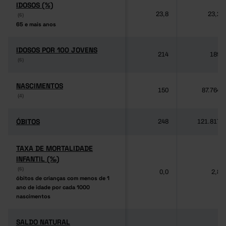
IDOSOS (%)
IDOSOS (%)
23,8
23,2
(6)
(6)
65 e mais anos
65 e mais anos
IDOSOS POR 100 JOVENS
IDOSOS POR 100 JOVENS
214
189
(6)
(6)
NASCIMENTOS
NASCIMENTOS
150
87.764
(4)
(4)
ÓBITOS
ÓBITOS
248
121.817
TAXA DE MORTALIDADE
TAXA DE MORTALIDADE
INFANTIL (‰)
INFANTIL (‰)
(6)
(6)
0,0
2,8
óbitos de crianças com menos de 1
óbitos de crianças com menos de 1
ano de idade por cada 1000
ano de idade por cada 1000
nascimentos
nascimentos
SALDO NATURAL
SALDO NATURAL