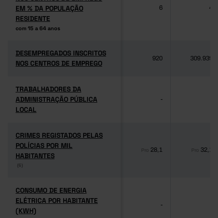
EM % DA POPULAÇÃO
EM % DA POPULAÇÃO
6
4
RESIDENTE
RESIDENTE
com 15 a 64 anos
com 15 a 64 anos
DESEMPREGADOS INSCRITOS
DESEMPREGADOS INSCRITOS
920
309.939
NOS CENTROS DE EMPREGO
NOS CENTROS DE EMPREGO
TRABALHADORES DA
TRABALHADORES DA
ADMINISTRAÇÃO PÚBLICA
ADMINISTRAÇÃO PÚBLICA
-
-
LOCAL
LOCAL
CRIMES REGISTADOS PELAS
CRIMES REGISTADOS PELAS
POLÍCIAS POR MIL
POLÍCIAS POR MIL
28,1
32,1
Pro
Pro
HABITANTES
HABITANTES
(6)
(6)
CONSUMO DE ENERGIA
CONSUMO DE ENERGIA
ELÉTRICA POR HABITANTE
ELÉTRICA POR HABITANTE
-
-
(KWH)
(KWH)