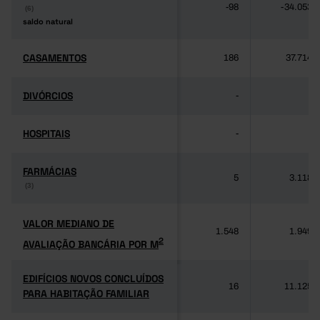
-98
-34.053
(6)
(6)
saldo natural
saldo natural
CASAMENTOS
CASAMENTOS
186
37.714
DIVÓRCIOS
DIVÓRCIOS
-
-
HOSPITAIS
HOSPITAIS
-
-
FARMÁCIAS
FARMÁCIAS
5
3.118
(3)
(3)
VALOR MEDIANO DE
VALOR MEDIANO DE
1.548
1.949
2
AVALIAÇÃO BANCÁRIA POR M
2
AVALIAÇÃO BANCÁRIA POR M
EDIFÍCIOS NOVOS CONCLUÍDOS
EDIFÍCIOS NOVOS CONCLUÍDOS
16
11.125
PARA HABITAÇÃO FAMILIAR
PARA HABITAÇÃO FAMILIAR