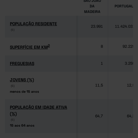
SÃO JOÃO
DA
PORTUGAL
MADEIRA
POPULAÇÃO RESIDENTE
POPULAÇÃO RESIDENTE
23.991
11.424.031
(6)
(6)
2
2
SUPERFÍCIE EM KM
SUPERFÍCIE EM KM
8
92.225
FREGUESIAS
FREGUESIAS
1
3.259
JOVENS (%)
JOVENS (%)
11,5
12,5
(6)
(6)
menos de 15 anos
menos de 15 anos
POPULAÇÃO EM IDADE ATIVA
POPULAÇÃO EM IDADE ATIVA
(%)
(%)
64,7
64,3
(6)
(6)
15 aos 64 anos
15 aos 64 anos