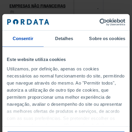
EMPRESAS NÃO FINANCEIRAS
EMPRESAS NÃO FINANCEIRAS
-
-
(5)
(5)
PESSOAL AO SERVIÇO NAS
PESSOAL AO SERVIÇO NAS
EMPRESAS NÃO FINANCEIRAS
EMPRESAS NÃO FINANCEIRAS
-
-
Consentir
Detalhes
Sobre os cookies
(5)
(5)
PESSOAL AO SERVIÇO NAS
PESSOAL AO SERVIÇO NAS
Este website utiliza cookies
QUATRO MAIORES EMPRESAS
QUATRO MAIORES EMPRESAS
-
-
DO MUNICÍPIO (%)
DO MUNICÍPIO (%)
Utilizamos, por definição, apenas os cookies
Empresas não financeiras
Empresas não financeiras
necessários ao normal funcionamento do site, permitindo
que navegue através do mesmo. Ao "Permitir todos",
VOLUME DE NEGÓCIOS DAS
VOLUME DE NEGÓCIOS DAS
autoriza a utilização de outro tipo de cookies, que
QUATRO MAIORES EMPRESAS
QUATRO MAIORES EMPRESAS
-
-
permitem proporcionar uma melhor experiência de
DO MUNICÍPIO (%)
DO MUNICÍPIO (%)
navegação, avaliar o desempenho do site ou apresentar
Empresas não financeiras
Empresas não financeiras
as melhores ofertas de produtos e serviços, de acordo
com as suas preferências. Se pretender escolher os
BANCOS, CAIXAS ECONÓMICAS
BANCOS, CAIXAS ECONÓMICAS
-
-
tipos de cookies, clique em "Personalizar". Saiba mais