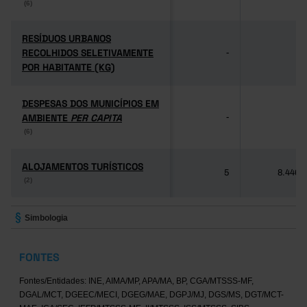
(6)
(6)
RESÍDUOS URBANOS
RESÍDUOS URBANOS
RECOLHIDOS SELETIVAMENTE
RECOLHIDOS SELETIVAMENTE
-
-
POR HABITANTE (KG)
POR HABITANTE (KG)
DESPESAS DOS MUNICÍPIOS EM
DESPESAS DOS MUNICÍPIOS EM
AMBIENTE
AMBIENTE
PER CAPITA
PER CAPITA
-
-
(6)
(6)
ALOJAMENTOS TURÍSTICOS
ALOJAMENTOS TURÍSTICOS
5
8.446
(2)
(2)
Simbologia
FONTES
Fontes/Entidades: INE, AIMA/MP, APA/MA, BP, CGA/MTSSS-MF,
DGAL/MCT, DGEEC/MECI, DGEG/MAE, DGPJ/MJ, DGS/MS, DGT/MCT-