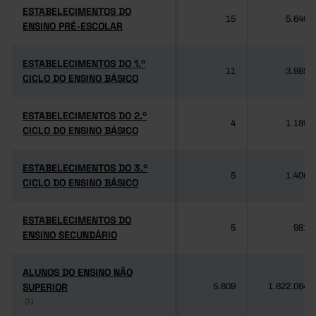
ESTABELECIMENTOS DO
ESTABELECIMENTOS DO
15
5.640
ENSINO PRÉ-ESCOLAR
ENSINO PRÉ-ESCOLAR
ESTABELECIMENTOS DO 1.º
ESTABELECIMENTOS DO 1.º
11
3.985
CICLO DO ENSINO BÁSICO
CICLO DO ENSINO BÁSICO
ESTABELECIMENTOS DO 2.º
ESTABELECIMENTOS DO 2.º
4
1.189
CICLO DO ENSINO BÁSICO
CICLO DO ENSINO BÁSICO
ESTABELECIMENTOS DO 3.º
ESTABELECIMENTOS DO 3.º
5
1.406
CICLO DO ENSINO BÁSICO
CICLO DO ENSINO BÁSICO
ESTABELECIMENTOS DO
ESTABELECIMENTOS DO
5
981
ENSINO SECUNDÁRIO
ENSINO SECUNDÁRIO
ALUNOS DO ENSINO NÃO
ALUNOS DO ENSINO NÃO
SUPERIOR
SUPERIOR
5.809
1.622.084
(1)
(1)