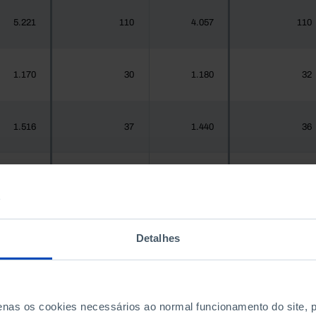
5.221
110
4.057
110
1.170
30
1.180
32
1.516
37
1.440
36
937
20
967
22
Detalhes
.925.956
57.809
1.575.679
59.593
300
1
288
1
penas os cookies necessários ao normal funcionamento do site,