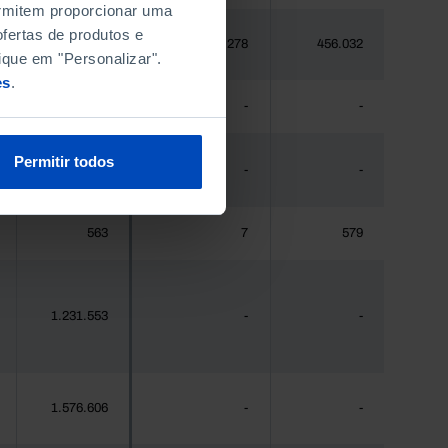
permitem proporcionar uma
fertas de produtos e
448.235
1.278
456.032
ique em "Personalizar".
es
.
475
-
-
Permitir todos
44.941
-
-
563
7
579
1.231.553
-
-
1.576.606
-
-