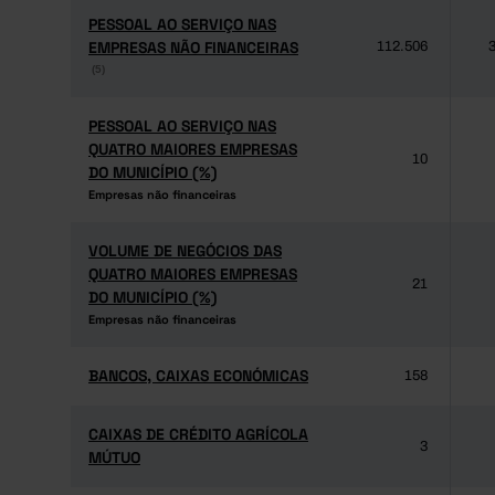
PESSOAL AO SERVIÇO NAS
PESSOAL AO SERVIÇO NAS
EMPRESAS NÃO FINANCEIRAS
EMPRESAS NÃO FINANCEIRAS
112.506
3
(5)
(5)
PESSOAL AO SERVIÇO NAS
PESSOAL AO SERVIÇO NAS
QUATRO MAIORES EMPRESAS
QUATRO MAIORES EMPRESAS
10
DO MUNICÍPIO (%)
DO MUNICÍPIO (%)
Empresas não financeiras
Empresas não financeiras
VOLUME DE NEGÓCIOS DAS
VOLUME DE NEGÓCIOS DAS
QUATRO MAIORES EMPRESAS
QUATRO MAIORES EMPRESAS
21
DO MUNICÍPIO (%)
DO MUNICÍPIO (%)
Empresas não financeiras
Empresas não financeiras
BANCOS, CAIXAS ECONÓMICAS
BANCOS, CAIXAS ECONÓMICAS
158
CAIXAS DE CRÉDITO AGRÍCOLA
CAIXAS DE CRÉDITO AGRÍCOLA
3
MÚTUO
MÚTUO