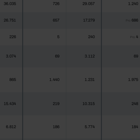
36.035
726
29.057
1.240
26.751
657
17.279
686
Pro
226
5
240
4
Pro
3.074
69
3.112
69
865
1.440
1.231
1.975
15.434
219
10.315
248
6.812
186
5.774
184