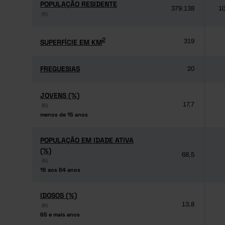
POPULAÇÃO RESIDENTE
POPULAÇÃO RESIDENTE
379.138
10
(6)
(6)
2
2
SUPERFÍCIE EM KM
SUPERFÍCIE EM KM
319
FREGUESIAS
FREGUESIAS
20
JOVENS (%)
JOVENS (%)
17,7
(6)
(6)
menos de 15 anos
menos de 15 anos
POPULAÇÃO EM IDADE ATIVA
POPULAÇÃO EM IDADE ATIVA
(%)
(%)
68,5
(6)
(6)
15 aos 64 anos
15 aos 64 anos
IDOSOS (%)
IDOSOS (%)
13,8
(6)
(6)
65 e mais anos
65 e mais anos