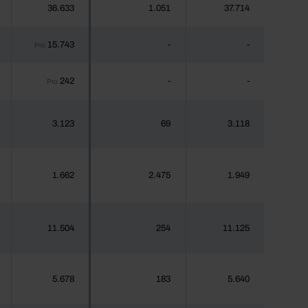
36.633
1.051
37.714
15.743
-
-
Pro
242
-
-
Pro
3.123
69
3.118
1.662
2.475
1.949
11.504
254
11.125
5.678
183
5.640