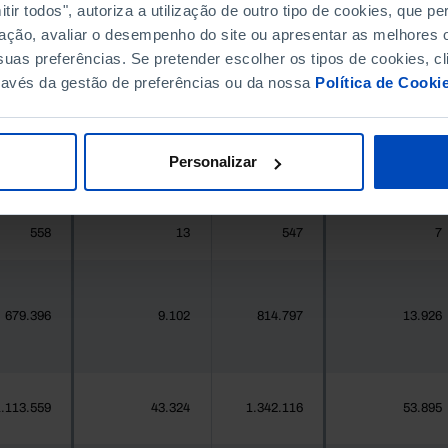
ir todos", autoriza a utilização de outro tipo de cookies, que 
ação, avaliar o desempenho do site ou apresentar as melhores o
396.268
190
411.995
891
uas preferências. Se pretender escolher os tipos de cookies, cl
ravés da gestão de preferências ou da nossa
Política de Cooki
377
11
419
12
Personalizar
25.871
298
24.469
476
558
13
547
7
679.396
9.102
814.797
13.926
.113.559
43.324
1.342.116
53.895