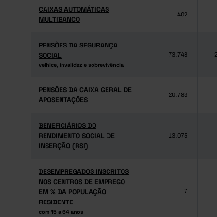
CAIXAS AUTOMÁTICAS
CAIXAS AUTOMÁTICAS
402
MULTIBANCO
MULTIBANCO
PENSÕES DA SEGURANÇA
PENSÕES DA SEGURANÇA
SOCIAL
SOCIAL
73.748
2
velhice, invalidez e sobrevivência
velhice, invalidez e sobrevivência
PENSÕES DA CAIXA GERAL DE
PENSÕES DA CAIXA GERAL DE
20.783
APOSENTAÇÕES
APOSENTAÇÕES
BENEFICIÁRIOS DO
BENEFICIÁRIOS DO
RENDIMENTO SOCIAL DE
RENDIMENTO SOCIAL DE
13.075
INSERÇÃO (RSI)
INSERÇÃO (RSI)
DESEMPREGADOS INSCRITOS
DESEMPREGADOS INSCRITOS
NOS CENTROS DE EMPREGO
NOS CENTROS DE EMPREGO
EM % DA POPULAÇÃO
EM % DA POPULAÇÃO
7
RESIDENTE
RESIDENTE
com 15 a 64 anos
com 15 a 64 anos