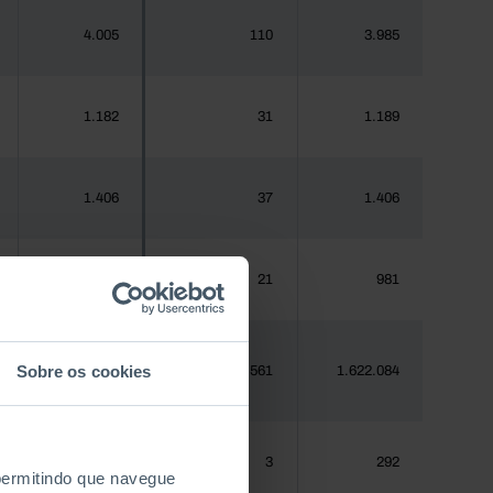
4.005
110
3.985
1.182
31
1.189
1.406
37
1.406
970
21
981
Sobre os cookies
1.620.555
59.561
1.622.084
288
3
292
 permitindo que navegue