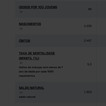
IDOSOS POR 100 JOVENS
IDOSOS POR 100 JOVENS
80
(6)
(6)
NASCIMENTOS
NASCIMENTOS
4.230
(4)
(4)
ÓBITOS
ÓBITOS
2.407
TAXA DE MORTALIDADE
TAXA DE MORTALIDADE
INFANTIL (‰)
INFANTIL (‰)
(6)
(6)
5,0
óbitos de crianças com menos de 1
óbitos de crianças com menos de 1
ano de idade por cada 1000
ano de idade por cada 1000
nascimentos
nascimentos
SALDO NATURAL
SALDO NATURAL
1.823
(6)
(6)
saldo natural
saldo natural