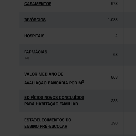
CASAMENTOS
CASAMENTOS
973
DIVÓRCIOS
DIVÓRCIOS
1.083
HOSPITAIS
HOSPITAIS
4
FARMÁCIAS
FARMÁCIAS
68
(3)
(3)
VALOR MEDIANO DE
VALOR MEDIANO DE
863
2
AVALIAÇÃO BANCÁRIA POR M
2
AVALIAÇÃO BANCÁRIA POR M
EDIFÍCIOS NOVOS CONCLUÍDOS
EDIFÍCIOS NOVOS CONCLUÍDOS
233
PARA HABITAÇÃO FAMILIAR
PARA HABITAÇÃO FAMILIAR
ESTABELECIMENTOS DO
ESTABELECIMENTOS DO
190
ENSINO PRÉ-ESCOLAR
ENSINO PRÉ-ESCOLAR