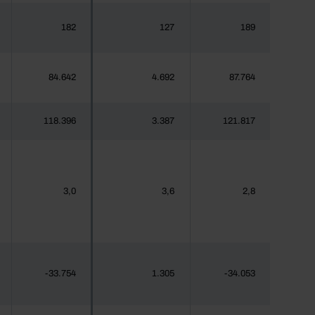
182
127
189
84.642
4.692
87.764
118.396
3.387
121.817
3,0
3,6
2,8
-33.754
1.305
-34.053