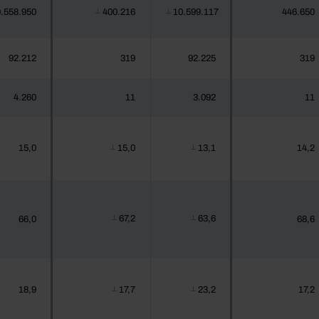
.558.950
400.216
10.599.117
446.650
┴
┴
92.212
319
92.225
319
4.260
11
3.092
11
15,0
15,0
13,1
14,2
┴
┴
67,2
63,6
66,0
68,6
┴
┴
18,9
17,7
23,2
17,2
┴
┴