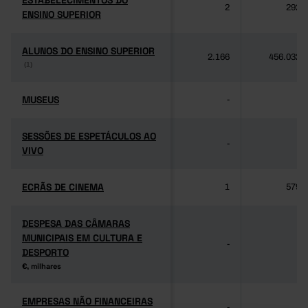
ESTABELECIMENTOS DO
ESTABELECIMENTOS DO
2
292
ENSINO SUPERIOR
ENSINO SUPERIOR
ALUNOS DO ENSINO SUPERIOR
ALUNOS DO ENSINO SUPERIOR
2.166
456.032
(1)
(1)
MUSEUS
MUSEUS
-
-
SESSÕES DE ESPETÁCULOS AO
SESSÕES DE ESPETÁCULOS AO
-
-
VIVO
VIVO
ECRÃS DE CINEMA
ECRÃS DE CINEMA
1
579
DESPESA DAS CÂMARAS
DESPESA DAS CÂMARAS
MUNICIPAIS EM CULTURA E
MUNICIPAIS EM CULTURA E
-
-
DESPORTO
DESPORTO
€, milhares
€, milhares
EMPRESAS NÃO FINANCEIRAS
EMPRESAS NÃO FINANCEIRAS
-
-