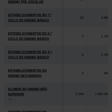
ENSINO PRÉ-ESCOLAR
ENSINO PRÉ-ESCOLAR
ESTABELECIMENTOS DO 1.º
ESTABELECIMENTOS DO 1.º
20
3.985
CICLO DO ENSINO BÁSICO
CICLO DO ENSINO BÁSICO
ESTABELECIMENTOS DO 2.º
ESTABELECIMENTOS DO 2.º
3
1.189
CICLO DO ENSINO BÁSICO
CICLO DO ENSINO BÁSICO
ESTABELECIMENTOS DO 3.º
ESTABELECIMENTOS DO 3.º
5
1.406
CICLO DO ENSINO BÁSICO
CICLO DO ENSINO BÁSICO
ESTABELECIMENTOS DO
ESTABELECIMENTOS DO
3
981
ENSINO SECUNDÁRIO
ENSINO SECUNDÁRIO
ALUNOS DO ENSINO NÃO
ALUNOS DO ENSINO NÃO
SUPERIOR
SUPERIOR
5.348
1.622.084
(1)
(1)