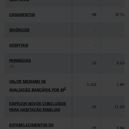
saldo natural
saldo natural
CASAMENTOS
CASAMENTOS
68
37.714
DIVÓRCIOS
DIVÓRCIOS
-
-
HOSPITAIS
HOSPITAIS
-
-
FARMÁCIAS
FARMÁCIAS
13
3.118
(3)
(3)
VALOR MEDIANO DE
VALOR MEDIANO DE
1.412
1.949
2
AVALIAÇÃO BANCÁRIA POR M
2
AVALIAÇÃO BANCÁRIA POR M
EDIFÍCIOS NOVOS CONCLUÍDOS
EDIFÍCIOS NOVOS CONCLUÍDOS
23
11.125
PARA HABITAÇÃO FAMILIAR
PARA HABITAÇÃO FAMILIAR
ESTABELECIMENTOS DO
ESTABELECIMENTOS DO
23
5.640