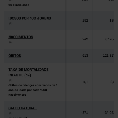
65 e mais anos
65 e mais anos
IDOSOS POR 100 JOVENS
IDOSOS POR 100 JOVENS
292
189
(6)
(6)
NASCIMENTOS
NASCIMENTOS
242
87.764
(4)
(4)
ÓBITOS
ÓBITOS
613
121.817
TAXA DE MORTALIDADE
TAXA DE MORTALIDADE
INFANTIL (‰)
INFANTIL (‰)
(6)
(6)
4,1
2,8
óbitos de crianças com menos de 1
óbitos de crianças com menos de 1
ano de idade por cada 1000
ano de idade por cada 1000
nascimentos
nascimentos
SALDO NATURAL
SALDO NATURAL
-371
-34.053
(6)
(6)