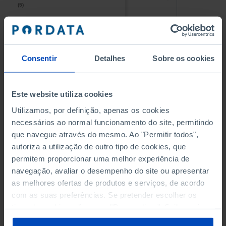
(5)
(5)
PESSOAL AO SERVIÇO NAS
PESSOAL AO SERVIÇO NAS
EMPRESAS NÃO FINANCEIRAS
EMPRESAS NÃO FINANCEIRAS
-
-
(5)
(5)
Consentir
Detalhes
Sobre os cookies
PESSOAL AO SERVIÇO NAS
PESSOAL AO SERVIÇO NAS
QUATRO MAIORES EMPRESAS
QUATRO MAIORES EMPRESAS
-
-
Este website utiliza cookies
DO MUNICÍPIO (%)
DO MUNICÍPIO (%)
Empresas não financeiras
Empresas não financeiras
Utilizamos, por definição, apenas os cookies
necessários ao normal funcionamento do site, permitindo
VOLUME DE NEGÓCIOS DAS
VOLUME DE NEGÓCIOS DAS
que navegue através do mesmo. Ao "Permitir todos",
QUATRO MAIORES EMPRESAS
QUATRO MAIORES EMPRESAS
autoriza a utilização de outro tipo de cookies, que
-
-
DO MUNICÍPIO (%)
DO MUNICÍPIO (%)
permitem proporcionar uma melhor experiência de
Empresas não financeiras
Empresas não financeiras
navegação, avaliar o desempenho do site ou apresentar
as melhores ofertas de produtos e serviços, de acordo
BANCOS, CAIXAS ECONÓMICAS
BANCOS, CAIXAS ECONÓMICAS
-
-
com as suas preferências. Se pretender escolher os
tipos de cookies, clique em "Personalizar". Saiba mais
CAIXAS DE CRÉDITO AGRÍCOLA
CAIXAS DE CRÉDITO AGRÍCOLA
sobre cookies através da gestão de preferências ou da
-
-