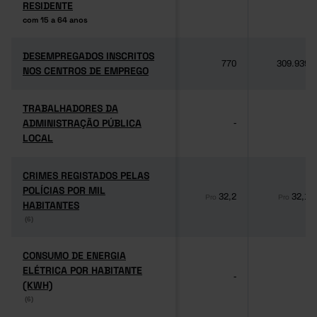
RESIDENTE
RESIDENTE
com 15 a 64 anos
com 15 a 64 anos
DESEMPREGADOS INSCRITOS
DESEMPREGADOS INSCRITOS
770
309.939
NOS CENTROS DE EMPREGO
NOS CENTROS DE EMPREGO
TRABALHADORES DA
TRABALHADORES DA
ADMINISTRAÇÃO PÚBLICA
ADMINISTRAÇÃO PÚBLICA
-
-
LOCAL
LOCAL
CRIMES REGISTADOS PELAS
CRIMES REGISTADOS PELAS
POLÍCIAS POR MIL
POLÍCIAS POR MIL
32,2
32,1
Pro
Pro
HABITANTES
HABITANTES
(6)
(6)
CONSUMO DE ENERGIA
CONSUMO DE ENERGIA
ELÉTRICA POR HABITANTE
ELÉTRICA POR HABITANTE
-
-
(KWH)
(KWH)
(6)
(6)