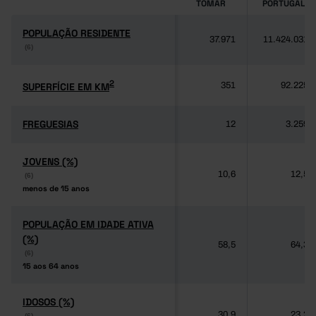
TOMAR
PORTUGAL
POPULAÇÃO RESIDENTE
POPULAÇÃO RESIDENTE
37.971
11.424.031
(6)
(6)
2
2
SUPERFÍCIE EM KM
SUPERFÍCIE EM KM
351
92.225
FREGUESIAS
FREGUESIAS
12
3.259
JOVENS (%)
JOVENS (%)
10,6
12,5
(6)
(6)
menos de 15 anos
menos de 15 anos
POPULAÇÃO EM IDADE ATIVA
POPULAÇÃO EM IDADE ATIVA
(%)
(%)
58,5
64,3
(6)
(6)
15 aos 64 anos
15 aos 64 anos
IDOSOS (%)
IDOSOS (%)
30,9
23,2
(6)
(6)