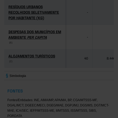
RESÍDUOS URBANOS
RESÍDUOS URBANOS
RECOLHIDOS SELETIVAMENTE
RECOLHIDOS SELETIVAMENTE
-
-
POR HABITANTE (KG)
POR HABITANTE (KG)
DESPESAS DOS MUNICÍPIOS EM
DESPESAS DOS MUNICÍPIOS EM
AMBIENTE
AMBIENTE
PER CAPITA
PER CAPITA
-
-
(6)
(6)
ALOJAMENTOS TURÍSTICOS
ALOJAMENTOS TURÍSTICOS
40
8.446
(2)
(2)
Simbologia
FONTES
Fontes/Entidades: INE, AIMA/MP, APA/MA, BP, CGA/MTSSS-MF,
DGAL/MCT, DGEEC/MECI, DGEG/MAE, DGPJ/MJ, DGS/MS, DGT/MCT-
MAE, ICA/SEC, IEFP/MTSSS-ME, II/MTSSS, ISS/MTSSS, SIBS,
PORDATA