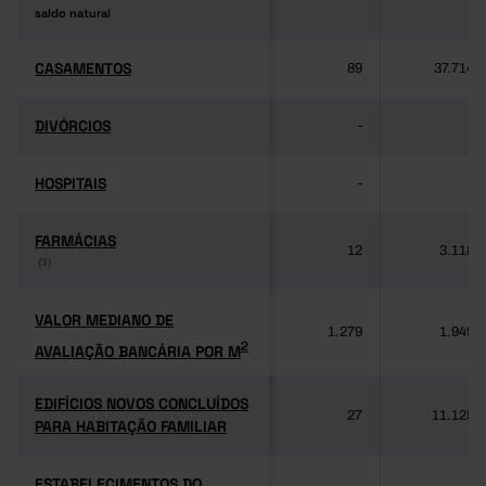
saldo natural
saldo natural
CASAMENTOS
CASAMENTOS
89
37.714
DIVÓRCIOS
DIVÓRCIOS
-
-
HOSPITAIS
HOSPITAIS
-
-
FARMÁCIAS
FARMÁCIAS
12
3.118
(3)
(3)
VALOR MEDIANO DE
VALOR MEDIANO DE
1.279
1.949
2
AVALIAÇÃO BANCÁRIA POR M
2
AVALIAÇÃO BANCÁRIA POR M
EDIFÍCIOS NOVOS CONCLUÍDOS
EDIFÍCIOS NOVOS CONCLUÍDOS
27
11.125
PARA HABITAÇÃO FAMILIAR
PARA HABITAÇÃO FAMILIAR
ESTABELECIMENTOS DO
ESTABELECIMENTOS DO