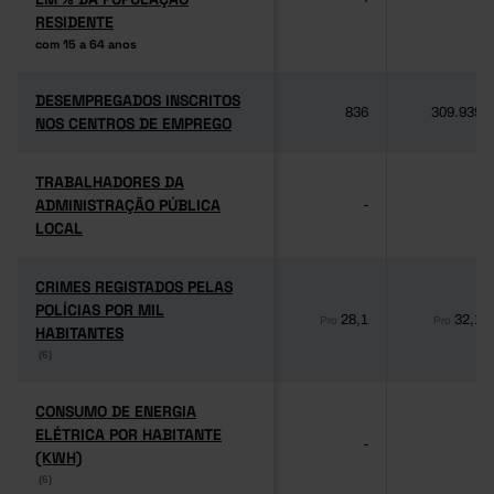
RESIDENTE
RESIDENTE
com 15 a 64 anos
com 15 a 64 anos
DESEMPREGADOS INSCRITOS
DESEMPREGADOS INSCRITOS
836
309.939
NOS CENTROS DE EMPREGO
NOS CENTROS DE EMPREGO
TRABALHADORES DA
TRABALHADORES DA
ADMINISTRAÇÃO PÚBLICA
ADMINISTRAÇÃO PÚBLICA
-
-
LOCAL
LOCAL
CRIMES REGISTADOS PELAS
CRIMES REGISTADOS PELAS
POLÍCIAS POR MIL
POLÍCIAS POR MIL
28,1
32,1
Pro
Pro
HABITANTES
HABITANTES
(6)
(6)
CONSUMO DE ENERGIA
CONSUMO DE ENERGIA
ELÉTRICA POR HABITANTE
ELÉTRICA POR HABITANTE
-
-
(KWH)
(KWH)
(6)
(6)