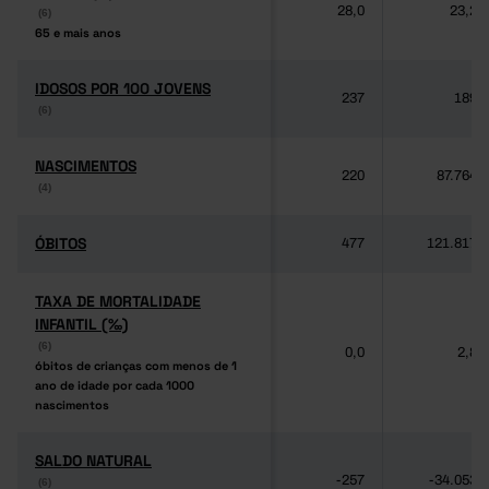
28,0
23,2
(6)
(6)
65 e mais anos
65 e mais anos
IDOSOS POR 100 JOVENS
IDOSOS POR 100 JOVENS
237
189
(6)
(6)
NASCIMENTOS
NASCIMENTOS
220
87.764
(4)
(4)
ÓBITOS
ÓBITOS
477
121.817
TAXA DE MORTALIDADE
TAXA DE MORTALIDADE
INFANTIL (‰)
INFANTIL (‰)
(6)
(6)
0,0
2,8
óbitos de crianças com menos de 1
óbitos de crianças com menos de 1
ano de idade por cada 1000
ano de idade por cada 1000
nascimentos
nascimentos
SALDO NATURAL
SALDO NATURAL
-257
-34.053
(6)
(6)