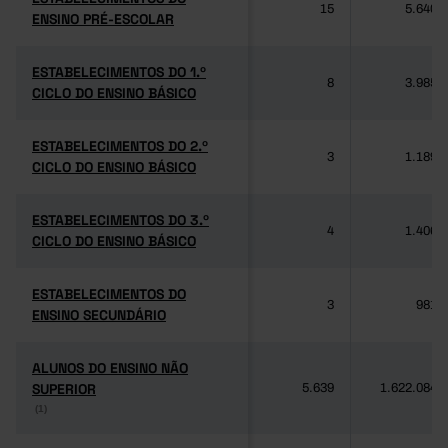
15
5.640
ENSINO PRÉ-ESCOLAR
ENSINO PRÉ-ESCOLAR
ESTABELECIMENTOS DO 1.º
ESTABELECIMENTOS DO 1.º
8
3.985
CICLO DO ENSINO BÁSICO
CICLO DO ENSINO BÁSICO
ESTABELECIMENTOS DO 2.º
ESTABELECIMENTOS DO 2.º
3
1.189
CICLO DO ENSINO BÁSICO
CICLO DO ENSINO BÁSICO
ESTABELECIMENTOS DO 3.º
ESTABELECIMENTOS DO 3.º
4
1.406
CICLO DO ENSINO BÁSICO
CICLO DO ENSINO BÁSICO
ESTABELECIMENTOS DO
ESTABELECIMENTOS DO
3
981
ENSINO SECUNDÁRIO
ENSINO SECUNDÁRIO
ALUNOS DO ENSINO NÃO
ALUNOS DO ENSINO NÃO
SUPERIOR
SUPERIOR
5.639
1.622.084
(1)
(1)