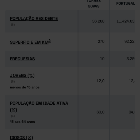
TORRES
PORTUGAL
NOVAS
POPULAÇÃO RESIDENTE
POPULAÇÃO RESIDENTE
36.208
11.424.031
(6)
(6)
2
2
SUPERFÍCIE EM KM
SUPERFÍCIE EM KM
270
92.225
FREGUESIAS
FREGUESIAS
10
3.259
JOVENS (%)
JOVENS (%)
12,0
12,5
(6)
(6)
menos de 15 anos
menos de 15 anos
POPULAÇÃO EM IDADE ATIVA
POPULAÇÃO EM IDADE ATIVA
(%)
(%)
60,0
64,3
(6)
(6)
15 aos 64 anos
15 aos 64 anos
IDOSOS (%)
IDOSOS (%)