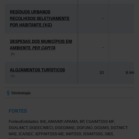
RESÍDUOS URBANOS
RESÍDUOS URBANOS
RECOLHIDOS SELETIVAMENTE
RECOLHIDOS SELETIVAMENTE
-
-
POR HABITANTE (KG)
POR HABITANTE (KG)
DESPESAS DOS MUNICÍPIOS EM
DESPESAS DOS MUNICÍPIOS EM
AMBIENTE
AMBIENTE
PER CAPITA
PER CAPITA
-
-
(6)
(6)
ALOJAMENTOS TURÍSTICOS
ALOJAMENTOS TURÍSTICOS
10
8.446
(2)
(2)
Simbologia
FONTES
Fontes/Entidades: INE, AIMA/MP, APA/MA, BP, CGA/MTSSS-MF,
DGAL/MCT, DGEEC/MECI, DGEG/MAE, DGPJ/MJ, DGS/MS, DGT/MCT-
MAE, ICA/SEC, IEFP/MTSSS-ME, II/MTSSS, ISS/MTSSS, SIBS,