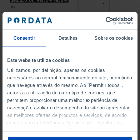
EMPRESAS NÃO FINANCEIRAS
EMPRESAS NÃO FINANCEIRAS
-
-
(5)
(5)
PESSOAL AO SERVIÇO NAS
PESSOAL AO SERVIÇO NAS
EMPRESAS NÃO FINANCEIRAS
EMPRESAS NÃO FINANCEIRAS
-
-
(5)
(5)
Consentir
Detalhes
Sobre os cookies
PESSOAL AO SERVIÇO NAS
PESSOAL AO SERVIÇO NAS
QUATRO MAIORES EMPRESAS
QUATRO MAIORES EMPRESAS
Este website utiliza cookies
-
-
DO MUNICÍPIO (%)
DO MUNICÍPIO (%)
Utilizamos, por definição, apenas os cookies
Empresas não financeiras
Empresas não financeiras
necessários ao normal funcionamento do site, permitindo
que navegue através do mesmo. Ao "Permitir todos",
VOLUME DE NEGÓCIOS DAS
VOLUME DE NEGÓCIOS DAS
autoriza a utilização de outro tipo de cookies, que
QUATRO MAIORES EMPRESAS
QUATRO MAIORES EMPRESAS
-
-
DO MUNICÍPIO (%)
DO MUNICÍPIO (%)
permitem proporcionar uma melhor experiência de
Empresas não financeiras
Empresas não financeiras
navegação, avaliar o desempenho do site ou apresentar
as melhores ofertas de produtos e serviços, de acordo
BANCOS, CAIXAS ECONÓMICAS
BANCOS, CAIXAS ECONÓMICAS
com as suas preferências. Se pretender escolher os
-
-
tipos de cookies, clique em "Personalizar". Saiba mais
sobre cookies através da gestão de preferências ou da
CAIXAS DE CRÉDITO AGRÍCOLA
CAIXAS DE CRÉDITO AGRÍCOLA