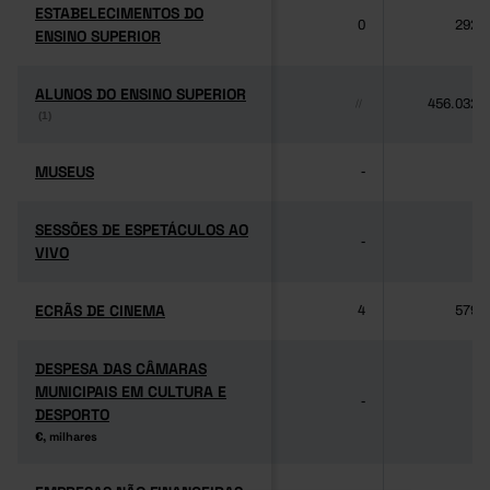
ESTABELECIMENTOS DO
ESTABELECIMENTOS DO
0
292
ENSINO SUPERIOR
ENSINO SUPERIOR
ALUNOS DO ENSINO SUPERIOR
ALUNOS DO ENSINO SUPERIOR
456.032
//
(1)
(1)
MUSEUS
MUSEUS
-
-
SESSÕES DE ESPETÁCULOS AO
SESSÕES DE ESPETÁCULOS AO
-
-
VIVO
VIVO
ECRÃS DE CINEMA
ECRÃS DE CINEMA
4
579
DESPESA DAS CÂMARAS
DESPESA DAS CÂMARAS
MUNICIPAIS EM CULTURA E
MUNICIPAIS EM CULTURA E
-
-
DESPORTO
DESPORTO
€, milhares
€, milhares