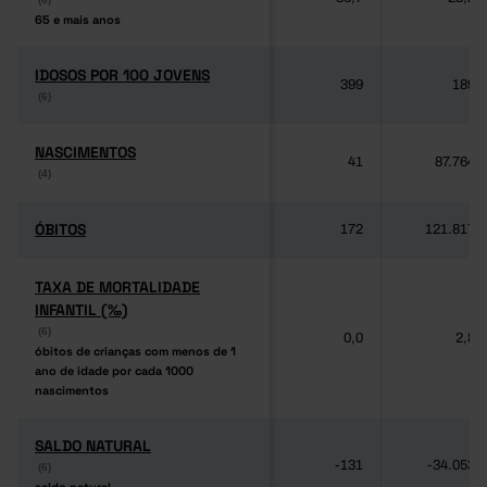
65 e mais anos
65 e mais anos
IDOSOS POR 100 JOVENS
IDOSOS POR 100 JOVENS
399
189
(6)
(6)
NASCIMENTOS
NASCIMENTOS
41
87.764
(4)
(4)
ÓBITOS
ÓBITOS
172
121.817
TAXA DE MORTALIDADE
TAXA DE MORTALIDADE
INFANTIL (‰)
INFANTIL (‰)
(6)
(6)
0,0
2,8
óbitos de crianças com menos de 1
óbitos de crianças com menos de 1
ano de idade por cada 1000
ano de idade por cada 1000
nascimentos
nascimentos
SALDO NATURAL
SALDO NATURAL
-131
-34.053
(6)
(6)