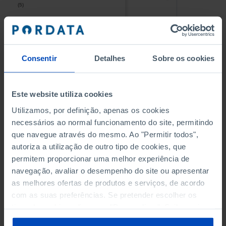
(5)
(5)
PESSOAL AO SERVIÇO NAS
PESSOAL AO SERVIÇO NAS
EMPRESAS NÃO FINANCEIRAS
EMPRESAS NÃO FINANCEIRAS
-
-
(5)
(5)
Consentir
Detalhes
Sobre os cookies
PESSOAL AO SERVIÇO NAS
PESSOAL AO SERVIÇO NAS
QUATRO MAIORES EMPRESAS
QUATRO MAIORES EMPRESAS
-
-
Este website utiliza cookies
DO MUNICÍPIO (%)
DO MUNICÍPIO (%)
Empresas não financeiras
Empresas não financeiras
Utilizamos, por definição, apenas os cookies
necessários ao normal funcionamento do site, permitindo
VOLUME DE NEGÓCIOS DAS
VOLUME DE NEGÓCIOS DAS
que navegue através do mesmo. Ao "Permitir todos",
QUATRO MAIORES EMPRESAS
QUATRO MAIORES EMPRESAS
autoriza a utilização de outro tipo de cookies, que
-
-
DO MUNICÍPIO (%)
DO MUNICÍPIO (%)
permitem proporcionar uma melhor experiência de
Empresas não financeiras
Empresas não financeiras
navegação, avaliar o desempenho do site ou apresentar
as melhores ofertas de produtos e serviços, de acordo
BANCOS, CAIXAS ECONÓMICAS
BANCOS, CAIXAS ECONÓMICAS
-
-
com as suas preferências. Se pretender escolher os
tipos de cookies, clique em "Personalizar". Saiba mais
CAIXAS DE CRÉDITO AGRÍCOLA
CAIXAS DE CRÉDITO AGRÍCOLA
sobre cookies através da gestão de preferências ou da
-
-