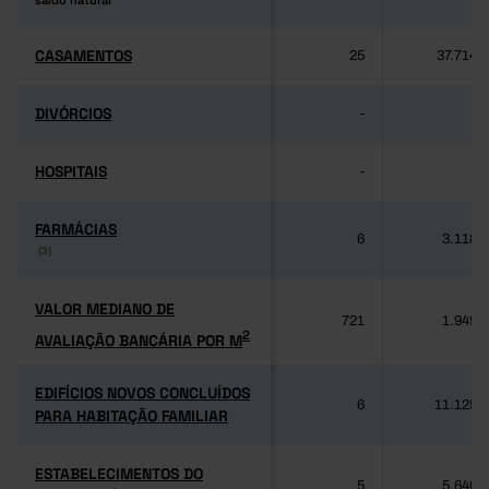
saldo natural
saldo natural
CASAMENTOS
CASAMENTOS
25
37.714
DIVÓRCIOS
DIVÓRCIOS
-
-
HOSPITAIS
HOSPITAIS
-
-
FARMÁCIAS
FARMÁCIAS
6
3.118
(3)
(3)
VALOR MEDIANO DE
VALOR MEDIANO DE
721
1.949
2
AVALIAÇÃO BANCÁRIA POR M
2
AVALIAÇÃO BANCÁRIA POR M
EDIFÍCIOS NOVOS CONCLUÍDOS
EDIFÍCIOS NOVOS CONCLUÍDOS
6
11.125
PARA HABITAÇÃO FAMILIAR
PARA HABITAÇÃO FAMILIAR
ESTABELECIMENTOS DO
ESTABELECIMENTOS DO
5
5.640