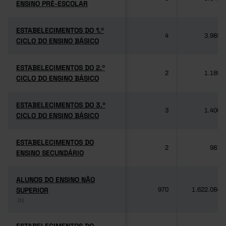
ENSINO PRÉ-ESCOLAR
ENSINO PRÉ-ESCOLAR
ESTABELECIMENTOS DO 1.º
ESTABELECIMENTOS DO 1.º
4
3.985
CICLO DO ENSINO BÁSICO
CICLO DO ENSINO BÁSICO
ESTABELECIMENTOS DO 2.º
ESTABELECIMENTOS DO 2.º
2
1.189
CICLO DO ENSINO BÁSICO
CICLO DO ENSINO BÁSICO
ESTABELECIMENTOS DO 3.º
ESTABELECIMENTOS DO 3.º
3
1.406
CICLO DO ENSINO BÁSICO
CICLO DO ENSINO BÁSICO
ESTABELECIMENTOS DO
ESTABELECIMENTOS DO
2
981
ENSINO SECUNDÁRIO
ENSINO SECUNDÁRIO
ALUNOS DO ENSINO NÃO
ALUNOS DO ENSINO NÃO
SUPERIOR
SUPERIOR
970
1.622.084
(1)
(1)