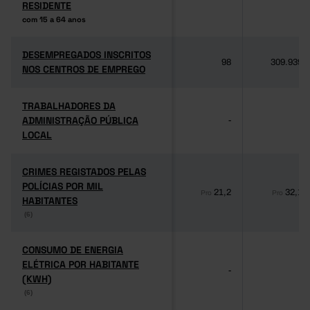
RESIDENTE
RESIDENTE
com 15 a 64 anos
com 15 a 64 anos
DESEMPREGADOS INSCRITOS
DESEMPREGADOS INSCRITOS
98
309.939
NOS CENTROS DE EMPREGO
NOS CENTROS DE EMPREGO
TRABALHADORES DA
TRABALHADORES DA
ADMINISTRAÇÃO PÚBLICA
ADMINISTRAÇÃO PÚBLICA
-
-
LOCAL
LOCAL
CRIMES REGISTADOS PELAS
CRIMES REGISTADOS PELAS
POLÍCIAS POR MIL
POLÍCIAS POR MIL
21,2
32,1
Pro
Pro
HABITANTES
HABITANTES
(6)
(6)
CONSUMO DE ENERGIA
CONSUMO DE ENERGIA
ELÉTRICA POR HABITANTE
ELÉTRICA POR HABITANTE
-
-
(KWH)
(KWH)
(6)
(6)