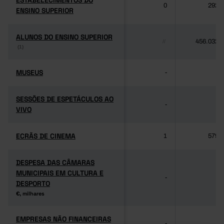
ESTABELECIMENTOS DO
ESTABELECIMENTOS DO
0
292
ENSINO SUPERIOR
ENSINO SUPERIOR
ALUNOS DO ENSINO SUPERIOR
ALUNOS DO ENSINO SUPERIOR
456.032
//
(1)
(1)
MUSEUS
MUSEUS
-
-
SESSÕES DE ESPETÁCULOS AO
SESSÕES DE ESPETÁCULOS AO
-
-
VIVO
VIVO
ECRÃS DE CINEMA
ECRÃS DE CINEMA
1
579
DESPESA DAS CÂMARAS
DESPESA DAS CÂMARAS
MUNICIPAIS EM CULTURA E
MUNICIPAIS EM CULTURA E
-
-
DESPORTO
DESPORTO
€, milhares
€, milhares
EMPRESAS NÃO FINANCEIRAS
EMPRESAS NÃO FINANCEIRAS
-
-