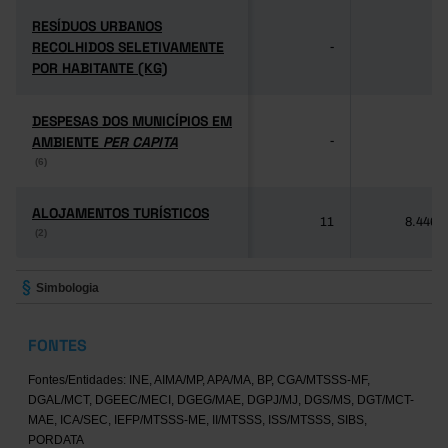
RESÍDUOS URBANOS
RESÍDUOS URBANOS
RECOLHIDOS SELETIVAMENTE
RECOLHIDOS SELETIVAMENTE
-
-
POR HABITANTE (KG)
POR HABITANTE (KG)
DESPESAS DOS MUNICÍPIOS EM
DESPESAS DOS MUNICÍPIOS EM
AMBIENTE
AMBIENTE
PER CAPITA
PER CAPITA
-
-
(6)
(6)
ALOJAMENTOS TURÍSTICOS
ALOJAMENTOS TURÍSTICOS
11
8.446
(2)
(2)
Simbologia
FONTES
Fontes/Entidades: INE, AIMA/MP, APA/MA, BP, CGA/MTSSS-MF,
DGAL/MCT, DGEEC/MECI, DGEG/MAE, DGPJ/MJ, DGS/MS, DGT/MCT-
MAE, ICA/SEC, IEFP/MTSSS-ME, II/MTSSS, ISS/MTSSS, SIBS,
PORDATA