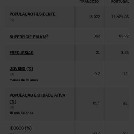
TRANCOSO
PORTUGAL
POPULAÇÃO RESIDENTE
POPULAÇÃO RESIDENTE
8.022
11.424.031
(6)
(6)
2
2
SUPERFÍCIE EM KM
SUPERFÍCIE EM KM
362
92.225
FREGUESIAS
FREGUESIAS
21
3.259
JOVENS (%)
JOVENS (%)
9,2
12,5
(6)
(6)
menos de 15 anos
menos de 15 anos
POPULAÇÃO EM IDADE ATIVA
POPULAÇÃO EM IDADE ATIVA
(%)
(%)
54,1
64,3
(6)
(6)
15 aos 64 anos
15 aos 64 anos
IDOSOS (%)
IDOSOS (%)
36,7
23,2
(6)
(6)