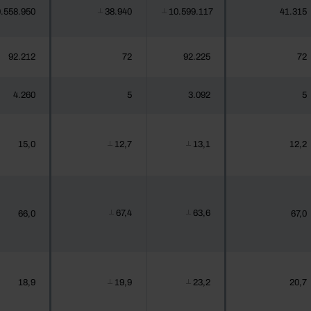
.558.950
38.940
10.599.117
41.315
┴
┴
92.212
72
92.225
72
4.260
5
3.092
5
15,0
12,7
13,1
12,2
┴
┴
67,4
63,6
66,0
67,0
┴
┴
18,9
19,9
23,2
20,7
┴
┴