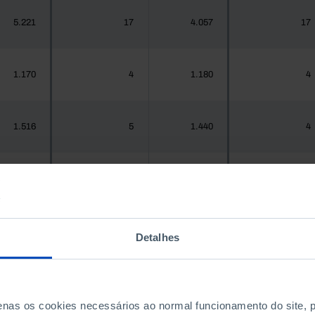
5.221
17
4.057
17
1.170
4
1.180
4
1.516
5
1.440
4
937
3
967
3
Detalhes
.925.956
4.968
1.575.679
5.001
300
0
288
0
penas os cookies necessários ao normal funcionamento do site,