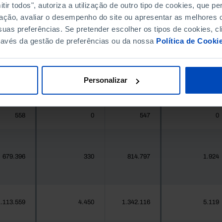
ir todos", autoriza a utilização de outro tipo de cookies, que 
ação, avaliar o desempenho do site ou apresentar as melhores o
396.268
411.995
//
//
uas preferências. Se pretender escolher os tipos de cookies, cl
ravés da gestão de preferências ou da nossa
Política de Cooki
377
0
419
0
Personalizar
25.871
6
24.469
5
558
0
547
0
679.396
330
814.797
1.924
.113.559
4.450
1.342.116
5.119