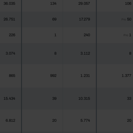
36.035
134
29.057
106
26.751
69
17.279
50
Pro
226
1
240
1
Pro
3.074
8
3.112
8
865
992
1.231
1.377
15.434
39
10.315
33
6.812
20
5.774
20