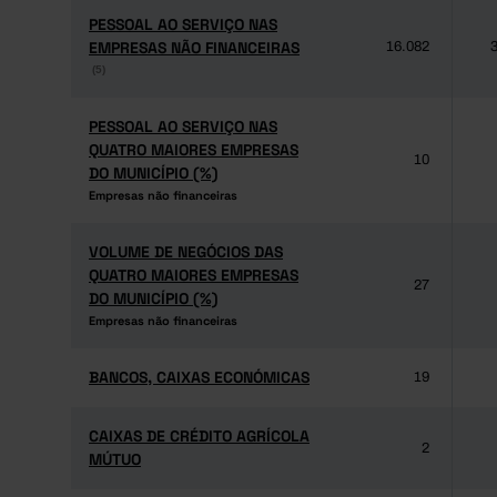
PESSOAL AO SERVIÇO NAS
PESSOAL AO SERVIÇO NAS
EMPRESAS NÃO FINANCEIRAS
EMPRESAS NÃO FINANCEIRAS
16.082
3
(5)
(5)
PESSOAL AO SERVIÇO NAS
PESSOAL AO SERVIÇO NAS
QUATRO MAIORES EMPRESAS
QUATRO MAIORES EMPRESAS
10
DO MUNICÍPIO (%)
DO MUNICÍPIO (%)
Empresas não financeiras
Empresas não financeiras
VOLUME DE NEGÓCIOS DAS
VOLUME DE NEGÓCIOS DAS
QUATRO MAIORES EMPRESAS
QUATRO MAIORES EMPRESAS
27
DO MUNICÍPIO (%)
DO MUNICÍPIO (%)
Empresas não financeiras
Empresas não financeiras
BANCOS, CAIXAS ECONÓMICAS
BANCOS, CAIXAS ECONÓMICAS
19
CAIXAS DE CRÉDITO AGRÍCOLA
CAIXAS DE CRÉDITO AGRÍCOLA
2
MÚTUO
MÚTUO