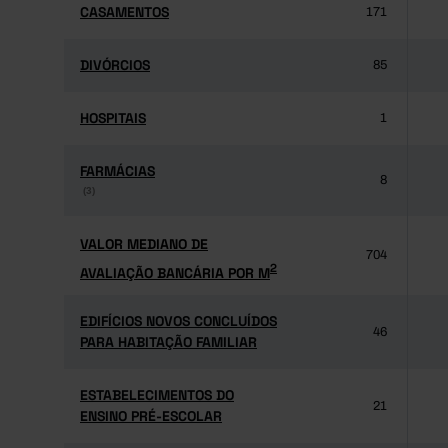
CASAMENTOS
CASAMENTOS
171
DIVÓRCIOS
DIVÓRCIOS
85
HOSPITAIS
HOSPITAIS
1
FARMÁCIAS
FARMÁCIAS
8
(3)
(3)
VALOR MEDIANO DE
VALOR MEDIANO DE
704
2
AVALIAÇÃO BANCÁRIA POR M
2
AVALIAÇÃO BANCÁRIA POR M
EDIFÍCIOS NOVOS CONCLUÍDOS
EDIFÍCIOS NOVOS CONCLUÍDOS
46
PARA HABITAÇÃO FAMILIAR
PARA HABITAÇÃO FAMILIAR
ESTABELECIMENTOS DO
ESTABELECIMENTOS DO
21
ENSINO PRÉ-ESCOLAR
ENSINO PRÉ-ESCOLAR