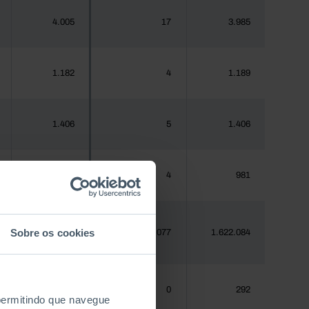
4.005
17
3.985
1.182
4
1.189
1.406
5
1.406
970
4
981
Sobre os cookies
1.620.555
5.077
1.622.084
288
0
292
 permitindo que navegue