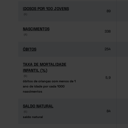
IDOSOS POR 100 JOVENS
IDOSOS POR 100 JOVENS
89
(6)
(6)
NASCIMENTOS
NASCIMENTOS
338
(4)
(4)
ÓBITOS
ÓBITOS
254
TAXA DE MORTALIDADE
TAXA DE MORTALIDADE
INFANTIL (‰)
INFANTIL (‰)
(6)
(6)
5,9
óbitos de crianças com menos de 1
óbitos de crianças com menos de 1
ano de idade por cada 1000
ano de idade por cada 1000
nascimentos
nascimentos
SALDO NATURAL
SALDO NATURAL
84
(6)
(6)
saldo natural
saldo natural