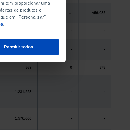
permitem proporcionar uma
fertas de produtos e
448.235
456.032
//
ique em "Personalizar".
es
.
475
-
-
Permitir todos
44.941
-
-
563
0
579
1.231.553
-
-
1.576.606
-
-