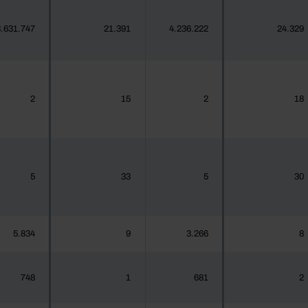
.631.747
21.391
4.236.222
24.329
2
15
2
18
5
33
5
30
5.834
9
3.266
8
748
1
681
2