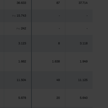
36.633
87
37.714
15.743
-
-
Pro
242
-
-
Pro
3.123
8
3.118
1.662
1.638
1.949
11.504
49
11.125
5.678
20
5.640