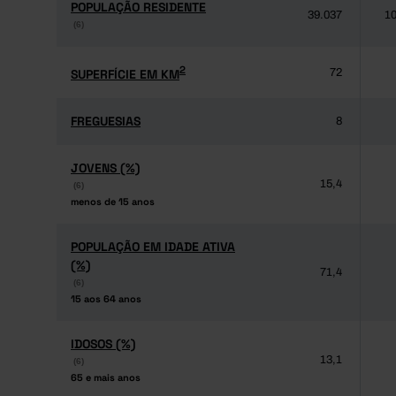
POPULAÇÃO RESIDENTE
POPULAÇÃO RESIDENTE
39.037
10
(6)
(6)
2
2
SUPERFÍCIE EM KM
SUPERFÍCIE EM KM
72
FREGUESIAS
FREGUESIAS
8
JOVENS (%)
JOVENS (%)
15,4
(6)
(6)
menos de 15 anos
menos de 15 anos
POPULAÇÃO EM IDADE ATIVA
POPULAÇÃO EM IDADE ATIVA
(%)
(%)
71,4
(6)
(6)
15 aos 64 anos
15 aos 64 anos
IDOSOS (%)
IDOSOS (%)
13,1
(6)
(6)
65 e mais anos
65 e mais anos