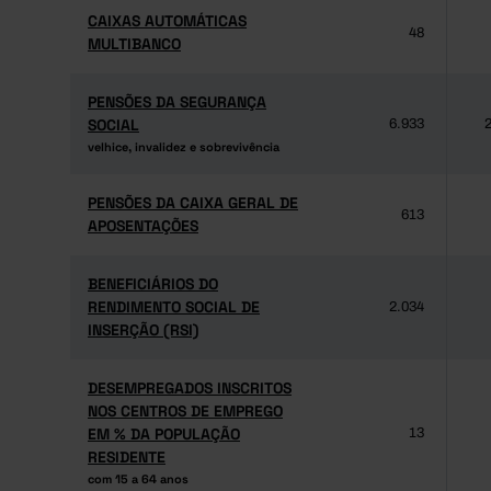
CAIXAS AUTOMÁTICAS
CAIXAS AUTOMÁTICAS
48
MULTIBANCO
MULTIBANCO
PENSÕES DA SEGURANÇA
PENSÕES DA SEGURANÇA
SOCIAL
SOCIAL
6.933
2
velhice, invalidez e sobrevivência
velhice, invalidez e sobrevivência
PENSÕES DA CAIXA GERAL DE
PENSÕES DA CAIXA GERAL DE
613
APOSENTAÇÕES
APOSENTAÇÕES
BENEFICIÁRIOS DO
BENEFICIÁRIOS DO
RENDIMENTO SOCIAL DE
RENDIMENTO SOCIAL DE
2.034
INSERÇÃO (RSI)
INSERÇÃO (RSI)
DESEMPREGADOS INSCRITOS
DESEMPREGADOS INSCRITOS
NOS CENTROS DE EMPREGO
NOS CENTROS DE EMPREGO
EM % DA POPULAÇÃO
EM % DA POPULAÇÃO
13
RESIDENTE
RESIDENTE
com 15 a 64 anos
com 15 a 64 anos