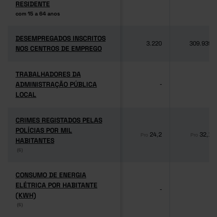
RESIDENTE
RESIDENTE
com 15 a 64 anos
com 15 a 64 anos
DESEMPREGADOS INSCRITOS
DESEMPREGADOS INSCRITOS
3.220
309.939
NOS CENTROS DE EMPREGO
NOS CENTROS DE EMPREGO
TRABALHADORES DA
TRABALHADORES DA
ADMINISTRAÇÃO PÚBLICA
ADMINISTRAÇÃO PÚBLICA
-
-
LOCAL
LOCAL
CRIMES REGISTADOS PELAS
CRIMES REGISTADOS PELAS
POLÍCIAS POR MIL
POLÍCIAS POR MIL
24,2
32,1
Pro
Pro
HABITANTES
HABITANTES
(6)
(6)
CONSUMO DE ENERGIA
CONSUMO DE ENERGIA
ELÉTRICA POR HABITANTE
ELÉTRICA POR HABITANTE
-
-
(KWH)
(KWH)
(6)
(6)