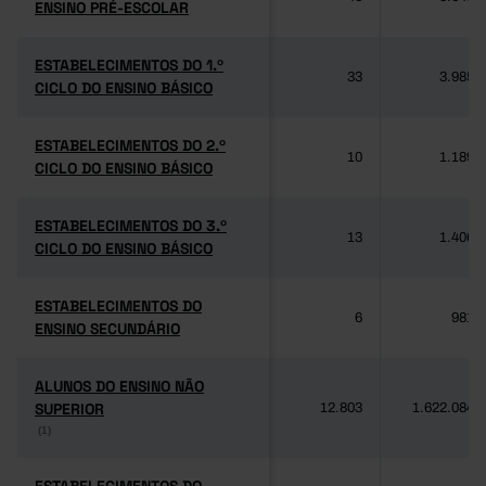
ENSINO PRÉ-ESCOLAR
ENSINO PRÉ-ESCOLAR
ESTABELECIMENTOS DO 1.º
ESTABELECIMENTOS DO 1.º
33
3.985
CICLO DO ENSINO BÁSICO
CICLO DO ENSINO BÁSICO
ESTABELECIMENTOS DO 2.º
ESTABELECIMENTOS DO 2.º
10
1.189
CICLO DO ENSINO BÁSICO
CICLO DO ENSINO BÁSICO
ESTABELECIMENTOS DO 3.º
ESTABELECIMENTOS DO 3.º
13
1.406
CICLO DO ENSINO BÁSICO
CICLO DO ENSINO BÁSICO
ESTABELECIMENTOS DO
ESTABELECIMENTOS DO
6
981
ENSINO SECUNDÁRIO
ENSINO SECUNDÁRIO
ALUNOS DO ENSINO NÃO
ALUNOS DO ENSINO NÃO
SUPERIOR
SUPERIOR
12.803
1.622.084
(1)
(1)