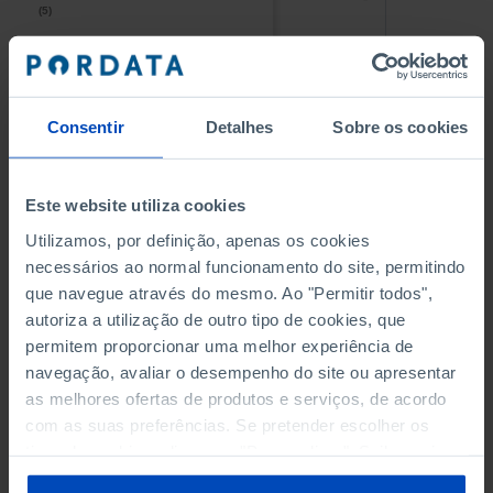
(5)
(5)
PESSOAL AO SERVIÇO NAS
PESSOAL AO SERVIÇO NAS
EMPRESAS NÃO FINANCEIRAS
EMPRESAS NÃO FINANCEIRAS
-
-
(5)
(5)
Consentir
Detalhes
Sobre os cookies
PESSOAL AO SERVIÇO NAS
PESSOAL AO SERVIÇO NAS
QUATRO MAIORES EMPRESAS
QUATRO MAIORES EMPRESAS
-
-
Este website utiliza cookies
DO MUNICÍPIO (%)
DO MUNICÍPIO (%)
Empresas não financeiras
Empresas não financeiras
Utilizamos, por definição, apenas os cookies
necessários ao normal funcionamento do site, permitindo
VOLUME DE NEGÓCIOS DAS
VOLUME DE NEGÓCIOS DAS
que navegue através do mesmo. Ao "Permitir todos",
QUATRO MAIORES EMPRESAS
QUATRO MAIORES EMPRESAS
autoriza a utilização de outro tipo de cookies, que
-
-
DO MUNICÍPIO (%)
DO MUNICÍPIO (%)
permitem proporcionar uma melhor experiência de
Empresas não financeiras
Empresas não financeiras
navegação, avaliar o desempenho do site ou apresentar
as melhores ofertas de produtos e serviços, de acordo
BANCOS, CAIXAS ECONÓMICAS
BANCOS, CAIXAS ECONÓMICAS
-
-
com as suas preferências. Se pretender escolher os
tipos de cookies, clique em "Personalizar". Saiba mais
CAIXAS DE CRÉDITO AGRÍCOLA
CAIXAS DE CRÉDITO AGRÍCOLA
sobre cookies através da gestão de preferências ou da
-
-