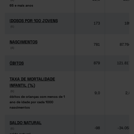
65 e mais anos
65 e mais anos
IDOSOS POR 100 JOVENS
IDOSOS POR 100 JOVENS
173
189
(6)
(6)
NASCIMENTOS
NASCIMENTOS
781
87.764
(4)
(4)
ÓBITOS
ÓBITOS
879
121.817
TAXA DE MORTALIDADE
TAXA DE MORTALIDADE
INFANTIL (‰)
INFANTIL (‰)
(6)
(6)
9,0
2,8
óbitos de crianças com menos de 1
óbitos de crianças com menos de 1
ano de idade por cada 1000
ano de idade por cada 1000
nascimentos
nascimentos
SALDO NATURAL
SALDO NATURAL
-98
-34.053
(6)
(6)