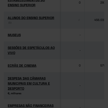
ESTABELECIMENTOS DO
ESTABELECIMENTOS DO
0
292
ENSINO SUPERIOR
ENSINO SUPERIOR
ALUNOS DO ENSINO SUPERIOR
ALUNOS DO ENSINO SUPERIOR
456.032
//
(1)
(1)
MUSEUS
MUSEUS
-
-
SESSÕES DE ESPETÁCULOS AO
SESSÕES DE ESPETÁCULOS AO
-
-
VIVO
VIVO
ECRÃS DE CINEMA
ECRÃS DE CINEMA
0
579
DESPESA DAS CÂMARAS
DESPESA DAS CÂMARAS
MUNICIPAIS EM CULTURA E
MUNICIPAIS EM CULTURA E
-
-
DESPORTO
DESPORTO
€, milhares
€, milhares
EMPRESAS NÃO FINANCEIRAS
EMPRESAS NÃO FINANCEIRAS
-
-