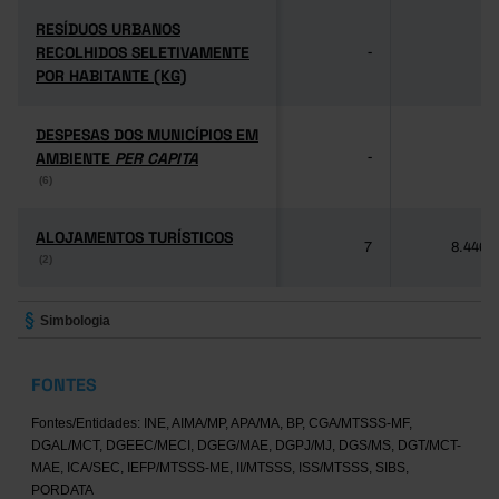
RESÍDUOS URBANOS
RESÍDUOS URBANOS
RECOLHIDOS SELETIVAMENTE
RECOLHIDOS SELETIVAMENTE
-
-
POR HABITANTE (KG)
POR HABITANTE (KG)
DESPESAS DOS MUNICÍPIOS EM
DESPESAS DOS MUNICÍPIOS EM
AMBIENTE
AMBIENTE
PER CAPITA
PER CAPITA
-
-
(6)
(6)
ALOJAMENTOS TURÍSTICOS
ALOJAMENTOS TURÍSTICOS
7
8.446
(2)
(2)
Simbologia
FONTES
Fontes/Entidades: INE, AIMA/MP, APA/MA, BP, CGA/MTSSS-MF,
DGAL/MCT, DGEEC/MECI, DGEG/MAE, DGPJ/MJ, DGS/MS, DGT/MCT-
MAE, ICA/SEC, IEFP/MTSSS-ME, II/MTSSS, ISS/MTSSS, SIBS,
PORDATA