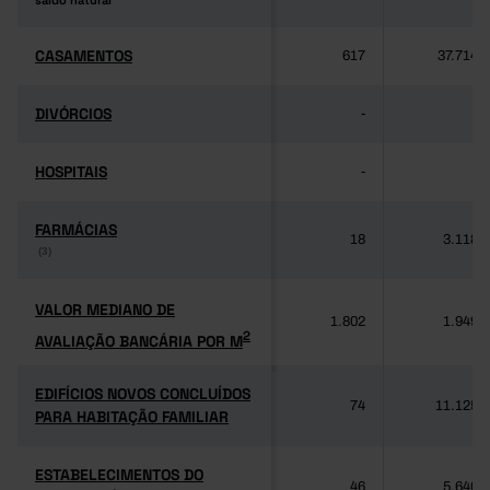
saldo natural
saldo natural
CASAMENTOS
CASAMENTOS
617
37.714
DIVÓRCIOS
DIVÓRCIOS
-
-
HOSPITAIS
HOSPITAIS
-
-
FARMÁCIAS
FARMÁCIAS
18
3.118
(3)
(3)
VALOR MEDIANO DE
VALOR MEDIANO DE
1.802
1.949
2
AVALIAÇÃO BANCÁRIA POR M
2
AVALIAÇÃO BANCÁRIA POR M
EDIFÍCIOS NOVOS CONCLUÍDOS
EDIFÍCIOS NOVOS CONCLUÍDOS
74
11.125
PARA HABITAÇÃO FAMILIAR
PARA HABITAÇÃO FAMILIAR
ESTABELECIMENTOS DO
ESTABELECIMENTOS DO
46
5.640