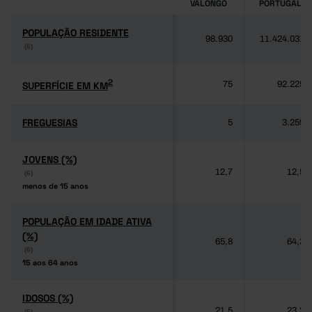
VALONGO
PORTUGAL
POPULAÇÃO RESIDENTE
POPULAÇÃO RESIDENTE
98.930
11.424.031
(6)
(6)
2
2
SUPERFÍCIE EM KM
SUPERFÍCIE EM KM
75
92.225
FREGUESIAS
FREGUESIAS
5
3.259
JOVENS (%)
JOVENS (%)
12,7
12,5
(6)
(6)
menos de 15 anos
menos de 15 anos
POPULAÇÃO EM IDADE ATIVA
POPULAÇÃO EM IDADE ATIVA
(%)
(%)
65,8
64,3
(6)
(6)
15 aos 64 anos
15 aos 64 anos
IDOSOS (%)
IDOSOS (%)
21,5
23,2
(6)
(6)