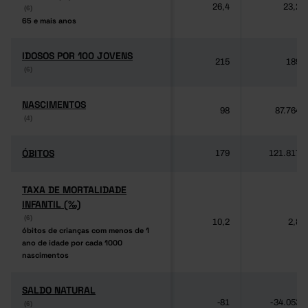
26,4
23,2
(6)
(6)
65 e mais anos
65 e mais anos
IDOSOS POR 100 JOVENS
IDOSOS POR 100 JOVENS
215
189
(6)
(6)
NASCIMENTOS
NASCIMENTOS
98
87.764
(4)
(4)
ÓBITOS
ÓBITOS
179
121.817
TAXA DE MORTALIDADE
TAXA DE MORTALIDADE
INFANTIL (‰)
INFANTIL (‰)
(6)
(6)
10,2
2,8
óbitos de crianças com menos de 1
óbitos de crianças com menos de 1
ano de idade por cada 1000
ano de idade por cada 1000
nascimentos
nascimentos
SALDO NATURAL
SALDO NATURAL
-81
-34.053
(6)
(6)