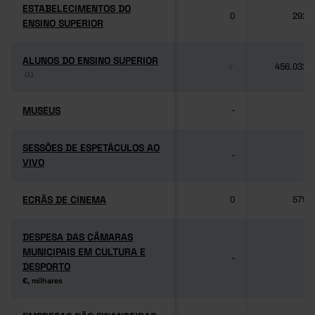
ESTABELECIMENTOS DO
ESTABELECIMENTOS DO
0
292
ENSINO SUPERIOR
ENSINO SUPERIOR
ALUNOS DO ENSINO SUPERIOR
ALUNOS DO ENSINO SUPERIOR
456.032
//
(1)
(1)
MUSEUS
MUSEUS
-
-
SESSÕES DE ESPETÁCULOS AO
SESSÕES DE ESPETÁCULOS AO
-
-
VIVO
VIVO
ECRÃS DE CINEMA
ECRÃS DE CINEMA
0
579
DESPESA DAS CÂMARAS
DESPESA DAS CÂMARAS
MUNICIPAIS EM CULTURA E
MUNICIPAIS EM CULTURA E
-
-
DESPORTO
DESPORTO
€, milhares
€, milhares