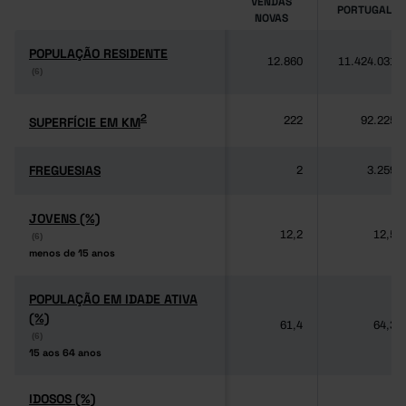
VENDAS
PORTUGAL
NOVAS
POPULAÇÃO RESIDENTE
POPULAÇÃO RESIDENTE
12.860
11.424.031
(6)
(6)
2
2
SUPERFÍCIE EM KM
SUPERFÍCIE EM KM
222
92.225
FREGUESIAS
FREGUESIAS
2
3.259
JOVENS (%)
JOVENS (%)
12,2
12,5
(6)
(6)
menos de 15 anos
menos de 15 anos
POPULAÇÃO EM IDADE ATIVA
POPULAÇÃO EM IDADE ATIVA
(%)
(%)
61,4
64,3
(6)
(6)
15 aos 64 anos
15 aos 64 anos
IDOSOS (%)
IDOSOS (%)