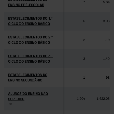
7
5.640
ENSINO PRÉ-ESCOLAR
ENSINO PRÉ-ESCOLAR
ESTABELECIMENTOS DO 1.º
ESTABELECIMENTOS DO 1.º
5
3.985
CICLO DO ENSINO BÁSICO
CICLO DO ENSINO BÁSICO
ESTABELECIMENTOS DO 2.º
ESTABELECIMENTOS DO 2.º
2
1.189
CICLO DO ENSINO BÁSICO
CICLO DO ENSINO BÁSICO
ESTABELECIMENTOS DO 3.º
ESTABELECIMENTOS DO 3.º
3
1.406
CICLO DO ENSINO BÁSICO
CICLO DO ENSINO BÁSICO
ESTABELECIMENTOS DO
ESTABELECIMENTOS DO
1
981
ENSINO SECUNDÁRIO
ENSINO SECUNDÁRIO
ALUNOS DO ENSINO NÃO
ALUNOS DO ENSINO NÃO
SUPERIOR
SUPERIOR
1.904
1.622.084
(1)
(1)