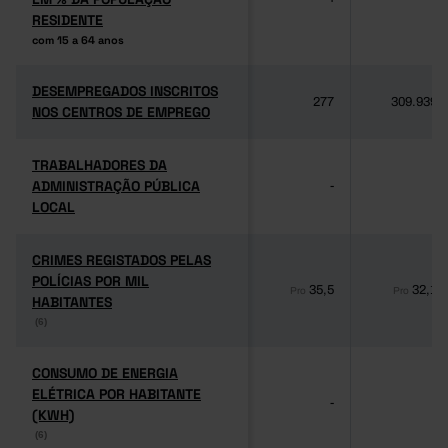
RESIDENTE
RESIDENTE
com 15 a 64 anos
com 15 a 64 anos
DESEMPREGADOS INSCRITOS
DESEMPREGADOS INSCRITOS
277
309.939
NOS CENTROS DE EMPREGO
NOS CENTROS DE EMPREGO
TRABALHADORES DA
TRABALHADORES DA
ADMINISTRAÇÃO PÚBLICA
ADMINISTRAÇÃO PÚBLICA
-
-
LOCAL
LOCAL
CRIMES REGISTADOS PELAS
CRIMES REGISTADOS PELAS
POLÍCIAS POR MIL
POLÍCIAS POR MIL
35,5
32,1
Pro
Pro
HABITANTES
HABITANTES
(6)
(6)
CONSUMO DE ENERGIA
CONSUMO DE ENERGIA
ELÉTRICA POR HABITANTE
ELÉTRICA POR HABITANTE
-
-
(KWH)
(KWH)
(6)
(6)