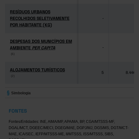
RESÍDUOS URBANOS
RESÍDUOS URBANOS
RECOLHIDOS SELETIVAMENTE
RECOLHIDOS SELETIVAMENTE
-
-
POR HABITANTE (KG)
POR HABITANTE (KG)
DESPESAS DOS MUNICÍPIOS EM
DESPESAS DOS MUNICÍPIOS EM
AMBIENTE
AMBIENTE
PER CAPITA
PER CAPITA
-
-
(6)
(6)
ALOJAMENTOS TURÍSTICOS
ALOJAMENTOS TURÍSTICOS
5
8.446
(2)
(2)
Simbologia
FONTES
Fontes/Entidades: INE, AIMA/MP, APA/MA, BP, CGA/MTSSS-MF,
DGAL/MCT, DGEEC/MECI, DGEG/MAE, DGPJ/MJ, DGS/MS, DGT/MCT-
MAE, ICA/SEC, IEFP/MTSSS-ME, II/MTSSS, ISS/MTSSS, SIBS,