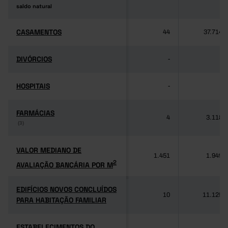
saldo natural
saldo natural
CASAMENTOS
CASAMENTOS
44
37.714
DIVÓRCIOS
DIVÓRCIOS
-
-
HOSPITAIS
HOSPITAIS
-
-
FARMÁCIAS
FARMÁCIAS
4
3.118
(3)
(3)
VALOR MEDIANO DE
VALOR MEDIANO DE
1.451
1.949
2
AVALIAÇÃO BANCÁRIA POR M
2
AVALIAÇÃO BANCÁRIA POR M
EDIFÍCIOS NOVOS CONCLUÍDOS
EDIFÍCIOS NOVOS CONCLUÍDOS
10
11.125
PARA HABITAÇÃO FAMILIAR
PARA HABITAÇÃO FAMILIAR
ESTABELECIMENTOS DO
ESTABELECIMENTOS DO