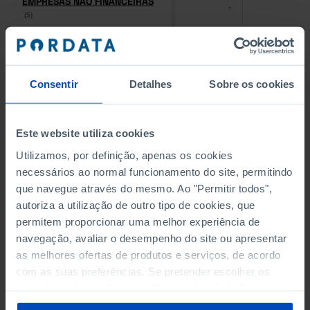
EMPRESAS NÃO FINANCEIRAS
EMPRESAS NÃO FINANCEIRAS
-
-
(5)
(5)
PESSOAL AO SERVIÇO NAS
PESSOAL AO SERVIÇO NAS
EMPRESAS NÃO FINANCEIRAS
EMPRESAS NÃO FINANCEIRAS
-
-
(5)
(5)
Consentir
Detalhes
Sobre os cookies
PESSOAL AO SERVIÇO NAS
PESSOAL AO SERVIÇO NAS
QUATRO MAIORES EMPRESAS
QUATRO MAIORES EMPRESAS
Este website utiliza cookies
-
-
DO MUNICÍPIO (%)
DO MUNICÍPIO (%)
Utilizamos, por definição, apenas os cookies
Empresas não financeiras
Empresas não financeiras
necessários ao normal funcionamento do site, permitindo
que navegue através do mesmo. Ao "Permitir todos",
VOLUME DE NEGÓCIOS DAS
VOLUME DE NEGÓCIOS DAS
autoriza a utilização de outro tipo de cookies, que
QUATRO MAIORES EMPRESAS
QUATRO MAIORES EMPRESAS
-
-
DO MUNICÍPIO (%)
DO MUNICÍPIO (%)
permitem proporcionar uma melhor experiência de
Empresas não financeiras
Empresas não financeiras
navegação, avaliar o desempenho do site ou apresentar
as melhores ofertas de produtos e serviços, de acordo
BANCOS, CAIXAS ECONÓMICAS
BANCOS, CAIXAS ECONÓMICAS
com as suas preferências. Se pretender escolher os
-
-
tipos de cookies, clique em "Personalizar". Saiba mais
sobre cookies através da gestão de preferências ou da
CAIXAS DE CRÉDITO AGRÍCOLA
CAIXAS DE CRÉDITO AGRÍCOLA