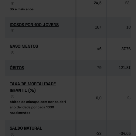
24,5
23,2
(6)
(6)
65 e mais anos
65 e mais anos
IDOSOS POR 100 JOVENS
IDOSOS POR 100 JOVENS
187
189
(6)
(6)
NASCIMENTOS
NASCIMENTOS
46
87.764
(4)
(4)
ÓBITOS
ÓBITOS
79
121.817
TAXA DE MORTALIDADE
TAXA DE MORTALIDADE
INFANTIL (‰)
INFANTIL (‰)
(6)
(6)
0,0
2,8
óbitos de crianças com menos de 1
óbitos de crianças com menos de 1
ano de idade por cada 1000
ano de idade por cada 1000
nascimentos
nascimentos
SALDO NATURAL
SALDO NATURAL
-33
-34.053
(6)
(6)