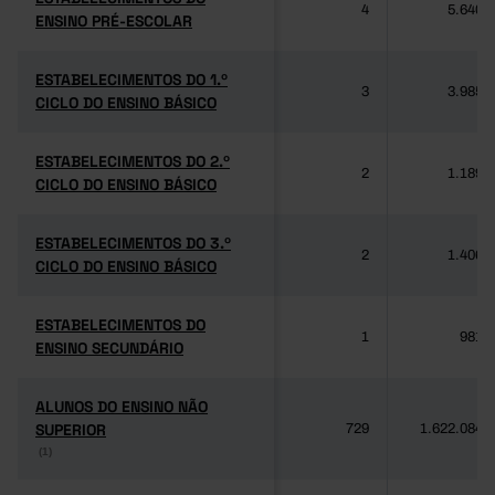
4
5.640
ENSINO PRÉ-ESCOLAR
ENSINO PRÉ-ESCOLAR
ESTABELECIMENTOS DO 1.º
ESTABELECIMENTOS DO 1.º
3
3.985
CICLO DO ENSINO BÁSICO
CICLO DO ENSINO BÁSICO
ESTABELECIMENTOS DO 2.º
ESTABELECIMENTOS DO 2.º
2
1.189
CICLO DO ENSINO BÁSICO
CICLO DO ENSINO BÁSICO
ESTABELECIMENTOS DO 3.º
ESTABELECIMENTOS DO 3.º
2
1.406
CICLO DO ENSINO BÁSICO
CICLO DO ENSINO BÁSICO
ESTABELECIMENTOS DO
ESTABELECIMENTOS DO
1
981
ENSINO SECUNDÁRIO
ENSINO SECUNDÁRIO
ALUNOS DO ENSINO NÃO
ALUNOS DO ENSINO NÃO
SUPERIOR
SUPERIOR
729
1.622.084
(1)
(1)