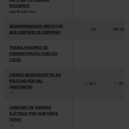
RESIDENTE
RESIDENTE
com 15 a 64 anos
com 15 a 64 anos
DESEMPREGADOS INSCRITOS
DESEMPREGADOS INSCRITOS
131
309.939
NOS CENTROS DE EMPREGO
NOS CENTROS DE EMPREGO
TRABALHADORES DA
TRABALHADORES DA
ADMINISTRAÇÃO PÚBLICA
ADMINISTRAÇÃO PÚBLICA
-
-
LOCAL
LOCAL
CRIMES REGISTADOS PELAS
CRIMES REGISTADOS PELAS
POLÍCIAS POR MIL
POLÍCIAS POR MIL
30,3
32,1
Pro
Pro
HABITANTES
HABITANTES
(6)
(6)
CONSUMO DE ENERGIA
CONSUMO DE ENERGIA
ELÉTRICA POR HABITANTE
ELÉTRICA POR HABITANTE
-
-
(KWH)
(KWH)
(6)
(6)