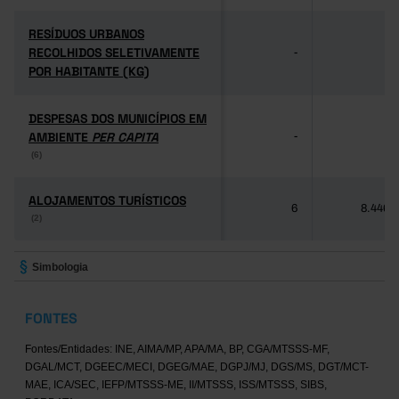
RESÍDUOS URBANOS
RESÍDUOS URBANOS
RECOLHIDOS SELETIVAMENTE
RECOLHIDOS SELETIVAMENTE
-
-
POR HABITANTE (KG)
POR HABITANTE (KG)
DESPESAS DOS MUNICÍPIOS EM
DESPESAS DOS MUNICÍPIOS EM
AMBIENTE
AMBIENTE
PER CAPITA
PER CAPITA
-
-
(6)
(6)
ALOJAMENTOS TURÍSTICOS
ALOJAMENTOS TURÍSTICOS
6
8.446
(2)
(2)
Simbologia
FONTES
Fontes/Entidades: INE, AIMA/MP, APA/MA, BP, CGA/MTSSS-MF,
DGAL/MCT, DGEEC/MECI, DGEG/MAE, DGPJ/MJ, DGS/MS, DGT/MCT-
MAE, ICA/SEC, IEFP/MTSSS-ME, II/MTSSS, ISS/MTSSS, SIBS,