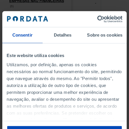
EMPRESAS NÃO FINANCEIRAS
EMPRESAS NÃO FINANCEIRAS
-
-
(5)
(5)
PESSOAL AO SERVIÇO NAS
PESSOAL AO SERVIÇO NAS
EMPRESAS NÃO FINANCEIRAS
EMPRESAS NÃO FINANCEIRAS
-
-
(5)
(5)
Consentir
Detalhes
Sobre os cookies
PESSOAL AO SERVIÇO NAS
PESSOAL AO SERVIÇO NAS
QUATRO MAIORES EMPRESAS
QUATRO MAIORES EMPRESAS
Este website utiliza cookies
-
-
DO MUNICÍPIO (%)
DO MUNICÍPIO (%)
Utilizamos, por definição, apenas os cookies
Empresas não financeiras
Empresas não financeiras
necessários ao normal funcionamento do site, permitindo
que navegue através do mesmo. Ao "Permitir todos",
VOLUME DE NEGÓCIOS DAS
VOLUME DE NEGÓCIOS DAS
autoriza a utilização de outro tipo de cookies, que
QUATRO MAIORES EMPRESAS
QUATRO MAIORES EMPRESAS
-
-
DO MUNICÍPIO (%)
DO MUNICÍPIO (%)
permitem proporcionar uma melhor experiência de
Empresas não financeiras
Empresas não financeiras
navegação, avaliar o desempenho do site ou apresentar
as melhores ofertas de produtos e serviços, de acordo
BANCOS, CAIXAS ECONÓMICAS
BANCOS, CAIXAS ECONÓMICAS
com as suas preferências. Se pretender escolher os
-
-
tipos de cookies, clique em "Personalizar". Saiba mais
sobre cookies através da gestão de preferências ou da
CAIXAS DE CRÉDITO AGRÍCOLA
CAIXAS DE CRÉDITO AGRÍCOLA