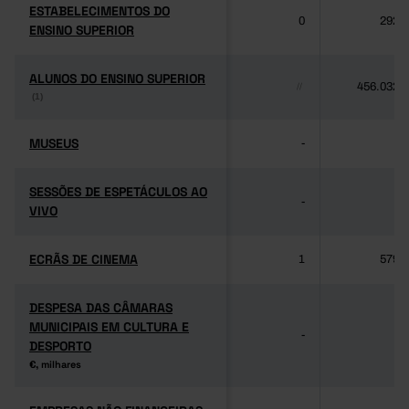
ESTABELECIMENTOS DO
ESTABELECIMENTOS DO
0
292
ENSINO SUPERIOR
ENSINO SUPERIOR
ALUNOS DO ENSINO SUPERIOR
ALUNOS DO ENSINO SUPERIOR
456.032
//
(1)
(1)
MUSEUS
MUSEUS
-
-
SESSÕES DE ESPETÁCULOS AO
SESSÕES DE ESPETÁCULOS AO
-
-
VIVO
VIVO
ECRÃS DE CINEMA
ECRÃS DE CINEMA
1
579
DESPESA DAS CÂMARAS
DESPESA DAS CÂMARAS
MUNICIPAIS EM CULTURA E
MUNICIPAIS EM CULTURA E
-
-
DESPORTO
DESPORTO
€, milhares
€, milhares