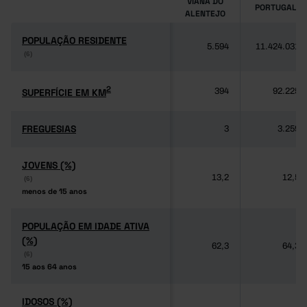
VIANA DO
PORTUGAL
ALENTEJO
POPULAÇÃO RESIDENTE
POPULAÇÃO RESIDENTE
5.594
11.424.031
(6)
(6)
2
2
SUPERFÍCIE EM KM
SUPERFÍCIE EM KM
394
92.225
FREGUESIAS
FREGUESIAS
3
3.259
JOVENS (%)
JOVENS (%)
13,2
12,5
(6)
(6)
menos de 15 anos
menos de 15 anos
POPULAÇÃO EM IDADE ATIVA
POPULAÇÃO EM IDADE ATIVA
(%)
(%)
62,3
64,3
(6)
(6)
15 aos 64 anos
15 aos 64 anos
IDOSOS (%)
IDOSOS (%)