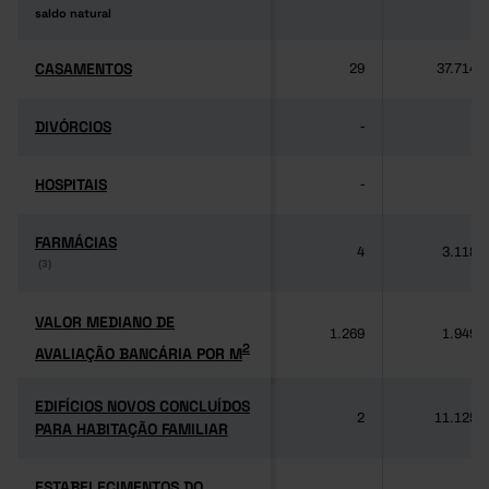
saldo natural
saldo natural
CASAMENTOS
CASAMENTOS
29
37.714
DIVÓRCIOS
DIVÓRCIOS
-
-
HOSPITAIS
HOSPITAIS
-
-
FARMÁCIAS
FARMÁCIAS
4
3.118
(3)
(3)
VALOR MEDIANO DE
VALOR MEDIANO DE
1.269
1.949
2
AVALIAÇÃO BANCÁRIA POR M
2
AVALIAÇÃO BANCÁRIA POR M
EDIFÍCIOS NOVOS CONCLUÍDOS
EDIFÍCIOS NOVOS CONCLUÍDOS
2
11.125
PARA HABITAÇÃO FAMILIAR
PARA HABITAÇÃO FAMILIAR
ESTABELECIMENTOS DO
ESTABELECIMENTOS DO