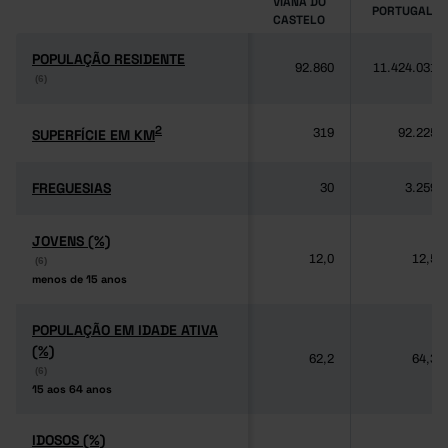
VIANA DO
PORTUGAL
CASTELO
POPULAÇÃO RESIDENTE
POPULAÇÃO RESIDENTE
92.860
11.424.031
(6)
(6)
2
2
SUPERFÍCIE EM KM
SUPERFÍCIE EM KM
319
92.225
FREGUESIAS
FREGUESIAS
30
3.259
JOVENS (%)
JOVENS (%)
12,0
12,5
(6)
(6)
menos de 15 anos
menos de 15 anos
POPULAÇÃO EM IDADE ATIVA
POPULAÇÃO EM IDADE ATIVA
(%)
(%)
62,2
64,3
(6)
(6)
15 aos 64 anos
15 aos 64 anos
IDOSOS (%)
IDOSOS (%)