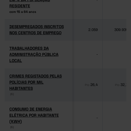
RESIDENTE
RESIDENTE
com 15 a 64 anos
com 15 a 64 anos
DESEMPREGADOS INSCRITOS
DESEMPREGADOS INSCRITOS
2.059
309.939
NOS CENTROS DE EMPREGO
NOS CENTROS DE EMPREGO
TRABALHADORES DA
TRABALHADORES DA
ADMINISTRAÇÃO PÚBLICA
ADMINISTRAÇÃO PÚBLICA
-
-
LOCAL
LOCAL
CRIMES REGISTADOS PELAS
CRIMES REGISTADOS PELAS
POLÍCIAS POR MIL
POLÍCIAS POR MIL
26,4
32,1
Pro
Pro
HABITANTES
HABITANTES
(6)
(6)
CONSUMO DE ENERGIA
CONSUMO DE ENERGIA
ELÉTRICA POR HABITANTE
ELÉTRICA POR HABITANTE
-
-
(KWH)
(KWH)
(6)
(6)