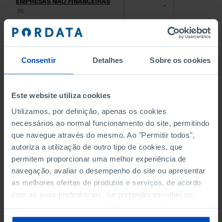
EMPRESAS NÃO FINANCEIRAS
EMPRESAS NÃO FINANCEIRAS
-
-
(5)
(5)
PESSOAL AO SERVIÇO NAS
PESSOAL AO SERVIÇO NAS
EMPRESAS NÃO FINANCEIRAS
EMPRESAS NÃO FINANCEIRAS
-
-
(5)
(5)
Consentir
Detalhes
Sobre os cookies
PESSOAL AO SERVIÇO NAS
PESSOAL AO SERVIÇO NAS
QUATRO MAIORES EMPRESAS
QUATRO MAIORES EMPRESAS
Este website utiliza cookies
-
-
DO MUNICÍPIO (%)
DO MUNICÍPIO (%)
Utilizamos, por definição, apenas os cookies
Empresas não financeiras
Empresas não financeiras
necessários ao normal funcionamento do site, permitindo
que navegue através do mesmo. Ao "Permitir todos",
VOLUME DE NEGÓCIOS DAS
VOLUME DE NEGÓCIOS DAS
autoriza a utilização de outro tipo de cookies, que
QUATRO MAIORES EMPRESAS
QUATRO MAIORES EMPRESAS
-
-
DO MUNICÍPIO (%)
DO MUNICÍPIO (%)
permitem proporcionar uma melhor experiência de
Empresas não financeiras
Empresas não financeiras
navegação, avaliar o desempenho do site ou apresentar
as melhores ofertas de produtos e serviços, de acordo
BANCOS, CAIXAS ECONÓMICAS
BANCOS, CAIXAS ECONÓMICAS
com as suas preferências. Se pretender escolher os
-
-
tipos de cookies, clique em "Personalizar". Saiba mais
sobre cookies através da gestão de preferências ou da
CAIXAS DE CRÉDITO AGRÍCOLA
CAIXAS DE CRÉDITO AGRÍCOLA