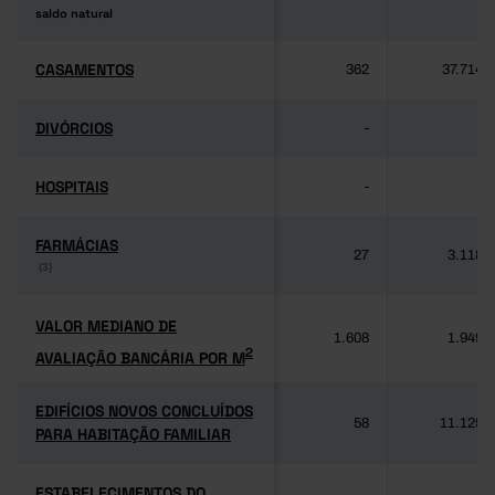
saldo natural
saldo natural
CASAMENTOS
CASAMENTOS
362
37.714
DIVÓRCIOS
DIVÓRCIOS
-
-
HOSPITAIS
HOSPITAIS
-
-
FARMÁCIAS
FARMÁCIAS
27
3.118
(3)
(3)
VALOR MEDIANO DE
VALOR MEDIANO DE
1.608
1.949
2
AVALIAÇÃO BANCÁRIA POR M
2
AVALIAÇÃO BANCÁRIA POR M
EDIFÍCIOS NOVOS CONCLUÍDOS
EDIFÍCIOS NOVOS CONCLUÍDOS
58
11.125
PARA HABITAÇÃO FAMILIAR
PARA HABITAÇÃO FAMILIAR
ESTABELECIMENTOS DO
ESTABELECIMENTOS DO