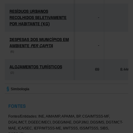
RESÍDUOS URBANOS
RESÍDUOS URBANOS
RECOLHIDOS SELETIVAMENTE
RECOLHIDOS SELETIVAMENTE
-
-
POR HABITANTE (KG)
POR HABITANTE (KG)
DESPESAS DOS MUNICÍPIOS EM
DESPESAS DOS MUNICÍPIOS EM
AMBIENTE
AMBIENTE
PER CAPITA
PER CAPITA
-
-
(6)
(6)
ALOJAMENTOS TURÍSTICOS
ALOJAMENTOS TURÍSTICOS
69
8.446
(2)
(2)
Simbologia
FONTES
Fontes/Entidades: INE, AIMA/MP, APA/MA, BP, CGA/MTSSS-MF,
DGAL/MCT, DGEEC/MECI, DGEG/MAE, DGPJ/MJ, DGS/MS, DGT/MCT-
MAE, ICA/SEC, IEFP/MTSSS-ME, II/MTSSS, ISS/MTSSS, SIBS,