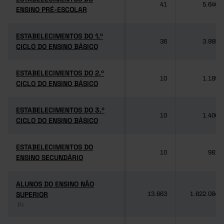
41
5.640
ENSINO PRÉ-ESCOLAR
ENSINO PRÉ-ESCOLAR
ESTABELECIMENTOS DO 1.º
ESTABELECIMENTOS DO 1.º
36
3.985
CICLO DO ENSINO BÁSICO
CICLO DO ENSINO BÁSICO
ESTABELECIMENTOS DO 2.º
ESTABELECIMENTOS DO 2.º
10
1.189
CICLO DO ENSINO BÁSICO
CICLO DO ENSINO BÁSICO
ESTABELECIMENTOS DO 3.º
ESTABELECIMENTOS DO 3.º
10
1.406
CICLO DO ENSINO BÁSICO
CICLO DO ENSINO BÁSICO
ESTABELECIMENTOS DO
ESTABELECIMENTOS DO
10
981
ENSINO SECUNDÁRIO
ENSINO SECUNDÁRIO
ALUNOS DO ENSINO NÃO
ALUNOS DO ENSINO NÃO
SUPERIOR
SUPERIOR
13.663
1.622.084
(1)
(1)