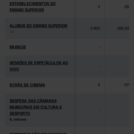
ESTABELECIMENTOS DO
ESTABELECIMENTOS DO
3
292
ENSINO SUPERIOR
ENSINO SUPERIOR
ALUNOS DO ENSINO SUPERIOR
ALUNOS DO ENSINO SUPERIOR
3.803
456.032
(1)
(1)
MUSEUS
MUSEUS
-
-
SESSÕES DE ESPETÁCULOS AO
SESSÕES DE ESPETÁCULOS AO
-
-
VIVO
VIVO
ECRÃS DE CINEMA
ECRÃS DE CINEMA
5
579
DESPESA DAS CÂMARAS
DESPESA DAS CÂMARAS
MUNICIPAIS EM CULTURA E
MUNICIPAIS EM CULTURA E
-
-
DESPORTO
DESPORTO
€, milhares
€, milhares