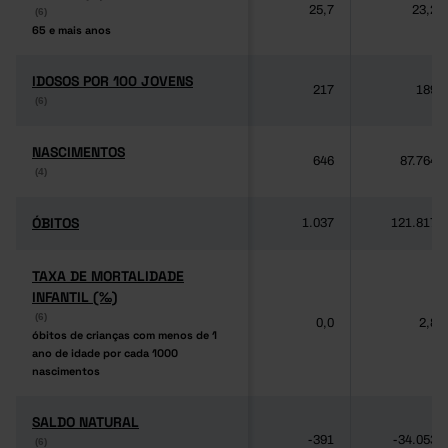
25,7
23,2
(6)
(6)
65 e mais anos
65 e mais anos
IDOSOS POR 100 JOVENS
IDOSOS POR 100 JOVENS
217
189
(6)
(6)
NASCIMENTOS
NASCIMENTOS
646
87.764
(4)
(4)
ÓBITOS
ÓBITOS
1.037
121.817
TAXA DE MORTALIDADE
TAXA DE MORTALIDADE
INFANTIL (‰)
INFANTIL (‰)
(6)
(6)
0,0
2,8
óbitos de crianças com menos de 1
óbitos de crianças com menos de 1
ano de idade por cada 1000
ano de idade por cada 1000
nascimentos
nascimentos
SALDO NATURAL
SALDO NATURAL
-391
-34.053
(6)
(6)