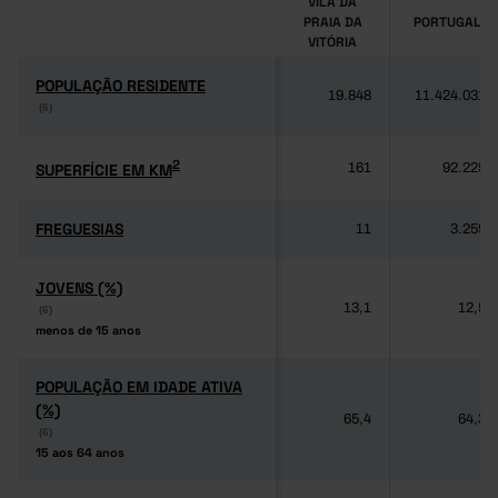
VILA DA
PRAIA DA
PORTUGAL
VITÓRIA
POPULAÇÃO RESIDENTE
POPULAÇÃO RESIDENTE
19.848
11.424.031
(6)
(6)
2
2
SUPERFÍCIE EM KM
SUPERFÍCIE EM KM
161
92.225
FREGUESIAS
FREGUESIAS
11
3.259
JOVENS (%)
JOVENS (%)
13,1
12,5
(6)
(6)
menos de 15 anos
menos de 15 anos
POPULAÇÃO EM IDADE ATIVA
POPULAÇÃO EM IDADE ATIVA
(%)
(%)
65,4
64,3
(6)
(6)
15 aos 64 anos
15 aos 64 anos