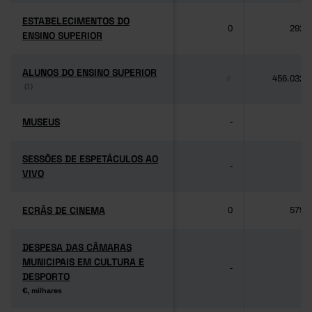
ESTABELECIMENTOS DO
ESTABELECIMENTOS DO
0
292
ENSINO SUPERIOR
ENSINO SUPERIOR
ALUNOS DO ENSINO SUPERIOR
ALUNOS DO ENSINO SUPERIOR
456.032
//
(1)
(1)
MUSEUS
MUSEUS
-
-
SESSÕES DE ESPETÁCULOS AO
SESSÕES DE ESPETÁCULOS AO
-
-
VIVO
VIVO
ECRÃS DE CINEMA
ECRÃS DE CINEMA
0
579
DESPESA DAS CÂMARAS
DESPESA DAS CÂMARAS
MUNICIPAIS EM CULTURA E
MUNICIPAIS EM CULTURA E
-
-
DESPORTO
DESPORTO
€, milhares
€, milhares