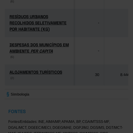
(6)
(6)
RESÍDUOS URBANOS
RESÍDUOS URBANOS
RECOLHIDOS SELETIVAMENTE
RECOLHIDOS SELETIVAMENTE
-
-
POR HABITANTE (KG)
POR HABITANTE (KG)
DESPESAS DOS MUNICÍPIOS EM
DESPESAS DOS MUNICÍPIOS EM
AMBIENTE
AMBIENTE
PER CAPITA
PER CAPITA
-
-
(6)
(6)
ALOJAMENTOS TURÍSTICOS
ALOJAMENTOS TURÍSTICOS
30
8.446
(2)
(2)
Simbologia
FONTES
Fontes/Entidades: INE, AIMA/MP, APA/MA, BP, CGA/MTSSS-MF,
DGAL/MCT, DGEEC/MECI, DGEG/MAE, DGPJ/MJ, DGS/MS, DGT/MCT-