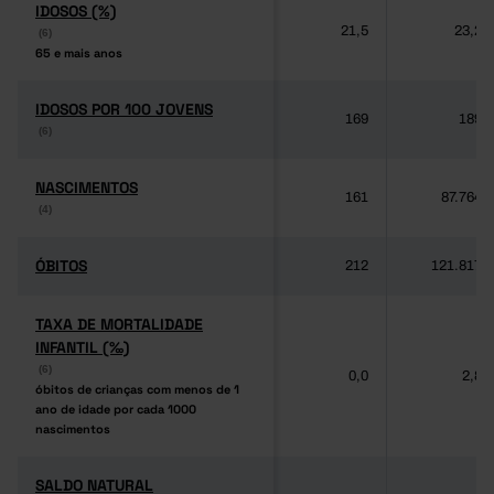
IDOSOS (%)
IDOSOS (%)
21,5
23,2
(6)
(6)
65 e mais anos
65 e mais anos
IDOSOS POR 100 JOVENS
IDOSOS POR 100 JOVENS
169
189
(6)
(6)
NASCIMENTOS
NASCIMENTOS
161
87.764
(4)
(4)
ÓBITOS
ÓBITOS
212
121.817
TAXA DE MORTALIDADE
TAXA DE MORTALIDADE
INFANTIL (‰)
INFANTIL (‰)
(6)
(6)
0,0
2,8
óbitos de crianças com menos de 1
óbitos de crianças com menos de 1
ano de idade por cada 1000
ano de idade por cada 1000
nascimentos
nascimentos
SALDO NATURAL
SALDO NATURAL