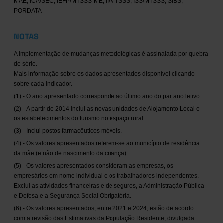
MAE, ICA/SEC, IEFP/MTSSS-ME, II/MTSSS, ISS/MTSSS, SIBS,
PORDATA
NOTAS
A implementação de mudanças metodológicas é assinalada por quebra
de série.
Mais informação sobre os dados apresentados disponível clicando
sobre cada indicador.
(1) - O ano apresentado corresponde ao último ano do par ano letivo.
(2) - A partir de 2014 inclui as novas unidades de Alojamento Local e
os estabelecimentos do turismo no espaço rural.
(3) - Inclui postos farmacêuticos móveis.
(4) - Os valores apresentados referem-se ao município de residência
da mãe (e não de nascimento da criança).
(5) - Os valores apresentados consideram as empresas, os
empresários em nome individual e os trabalhadores independentes.
Exclui as atividades financeiras e de seguros, a Administração Pública
e Defesa e a Segurança Social Obrigatória.
(6) - Os valores apresentados, entre 2021 e 2024, estão de acordo
com a revisão das Estimativas da População Residente, divulgada