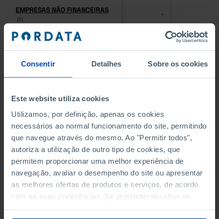
EMPRESAS NÃO FINANCEIRAS
EMPRESAS NÃO FINANCEIRAS
-
-
(5)
(5)
PESSOAL AO SERVIÇO NAS
PESSOAL AO SERVIÇO NAS
EMPRESAS NÃO FINANCEIRAS
EMPRESAS NÃO FINANCEIRAS
-
-
Consentir
Detalhes
Sobre os cookies
(5)
(5)
PESSOAL AO SERVIÇO NAS
PESSOAL AO SERVIÇO NAS
Este website utiliza cookies
QUATRO MAIORES EMPRESAS
QUATRO MAIORES EMPRESAS
-
-
DO MUNICÍPIO (%)
DO MUNICÍPIO (%)
Utilizamos, por definição, apenas os cookies
Empresas não financeiras
Empresas não financeiras
necessários ao normal funcionamento do site, permitindo
que navegue através do mesmo. Ao "Permitir todos",
VOLUME DE NEGÓCIOS DAS
VOLUME DE NEGÓCIOS DAS
autoriza a utilização de outro tipo de cookies, que
QUATRO MAIORES EMPRESAS
QUATRO MAIORES EMPRESAS
-
-
permitem proporcionar uma melhor experiência de
DO MUNICÍPIO (%)
DO MUNICÍPIO (%)
navegação, avaliar o desempenho do site ou apresentar
Empresas não financeiras
Empresas não financeiras
as melhores ofertas de produtos e serviços, de acordo
com as suas preferências. Se pretender escolher os
BANCOS, CAIXAS ECONÓMICAS
BANCOS, CAIXAS ECONÓMICAS
-
-
tipos de cookies, clique em "Personalizar". Saiba mais