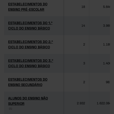
ESTABELECIMENTOS DO
ESTABELECIMENTOS DO
18
5.640
ENSINO PRÉ-ESCOLAR
ENSINO PRÉ-ESCOLAR
ESTABELECIMENTOS DO 1.º
ESTABELECIMENTOS DO 1.º
14
3.985
CICLO DO ENSINO BÁSICO
CICLO DO ENSINO BÁSICO
ESTABELECIMENTOS DO 2.º
ESTABELECIMENTOS DO 2.º
2
1.189
CICLO DO ENSINO BÁSICO
CICLO DO ENSINO BÁSICO
ESTABELECIMENTOS DO 3.º
ESTABELECIMENTOS DO 3.º
3
1.406
CICLO DO ENSINO BÁSICO
CICLO DO ENSINO BÁSICO
ESTABELECIMENTOS DO
ESTABELECIMENTOS DO
2
981
ENSINO SECUNDÁRIO
ENSINO SECUNDÁRIO
ALUNOS DO ENSINO NÃO
ALUNOS DO ENSINO NÃO
SUPERIOR
SUPERIOR
2.932
1.622.084
(1)
(1)