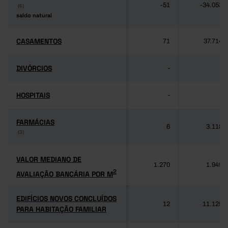
-51
-34.053
(6)
(6)
saldo natural
saldo natural
CASAMENTOS
CASAMENTOS
71
37.714
DIVÓRCIOS
DIVÓRCIOS
-
-
HOSPITAIS
HOSPITAIS
-
-
FARMÁCIAS
FARMÁCIAS
6
3.118
(3)
(3)
VALOR MEDIANO DE
VALOR MEDIANO DE
1.270
1.949
2
AVALIAÇÃO BANCÁRIA POR M
2
AVALIAÇÃO BANCÁRIA POR M
EDIFÍCIOS NOVOS CONCLUÍDOS
EDIFÍCIOS NOVOS CONCLUÍDOS
12
11.125
PARA HABITAÇÃO FAMILIAR
PARA HABITAÇÃO FAMILIAR