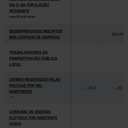
EM % DA POPULAÇÃO
EM % DA POPULAÇÃO
-
4
RESIDENTE
RESIDENTE
com 15 a 64 anos
com 15 a 64 anos
DESEMPREGADOS INSCRITOS
DESEMPREGADOS INSCRITOS
-
309.939
NOS CENTROS DE EMPREGO
NOS CENTROS DE EMPREGO
TRABALHADORES DA
TRABALHADORES DA
ADMINISTRAÇÃO PÚBLICA
ADMINISTRAÇÃO PÚBLICA
-
-
LOCAL
LOCAL
CRIMES REGISTADOS PELAS
CRIMES REGISTADOS PELAS
POLÍCIAS POR MIL
POLÍCIAS POR MIL
24,3
32,1
Pro
Pro
HABITANTES
HABITANTES
(6)
(6)
CONSUMO DE ENERGIA
CONSUMO DE ENERGIA
ELÉTRICA POR HABITANTE
ELÉTRICA POR HABITANTE
-
-
(KWH)
(KWH)