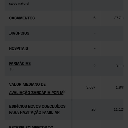
saldo natural
saldo natural
CASAMENTOS
CASAMENTOS
6
37.714
DIVÓRCIOS
DIVÓRCIOS
-
-
HOSPITAIS
HOSPITAIS
-
-
FARMÁCIAS
FARMÁCIAS
2
3.118
(3)
(3)
VALOR MEDIANO DE
VALOR MEDIANO DE
3.037
1.949
2
AVALIAÇÃO BANCÁRIA POR M
2
AVALIAÇÃO BANCÁRIA POR M
EDIFÍCIOS NOVOS CONCLUÍDOS
EDIFÍCIOS NOVOS CONCLUÍDOS
26
11.125
PARA HABITAÇÃO FAMILIAR
PARA HABITAÇÃO FAMILIAR
ESTABELECIMENTOS DO
ESTABELECIMENTOS DO