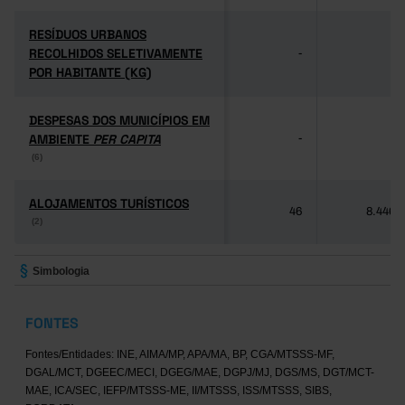
RESÍDUOS URBANOS
RESÍDUOS URBANOS
RECOLHIDOS SELETIVAMENTE
RECOLHIDOS SELETIVAMENTE
-
-
POR HABITANTE (KG)
POR HABITANTE (KG)
DESPESAS DOS MUNICÍPIOS EM
DESPESAS DOS MUNICÍPIOS EM
AMBIENTE
AMBIENTE
PER CAPITA
PER CAPITA
-
-
(6)
(6)
ALOJAMENTOS TURÍSTICOS
ALOJAMENTOS TURÍSTICOS
46
8.446
(2)
(2)
Simbologia
FONTES
Fontes/Entidades: INE, AIMA/MP, APA/MA, BP, CGA/MTSSS-MF,
DGAL/MCT, DGEEC/MECI, DGEG/MAE, DGPJ/MJ, DGS/MS, DGT/MCT-
MAE, ICA/SEC, IEFP/MTSSS-ME, II/MTSSS, ISS/MTSSS, SIBS,