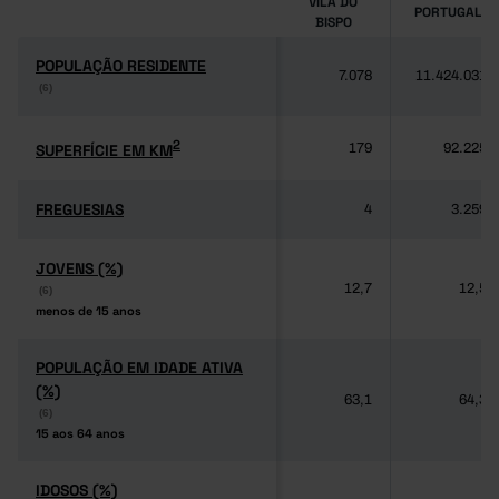
VILA DO
PORTUGAL
BISPO
POPULAÇÃO RESIDENTE
POPULAÇÃO RESIDENTE
7.078
11.424.031
(6)
(6)
2
2
SUPERFÍCIE EM KM
SUPERFÍCIE EM KM
179
92.225
FREGUESIAS
FREGUESIAS
4
3.259
JOVENS (%)
JOVENS (%)
12,7
12,5
(6)
(6)
menos de 15 anos
menos de 15 anos
POPULAÇÃO EM IDADE ATIVA
POPULAÇÃO EM IDADE ATIVA
(%)
(%)
63,1
64,3
(6)
(6)
15 aos 64 anos
15 aos 64 anos
IDOSOS (%)
IDOSOS (%)