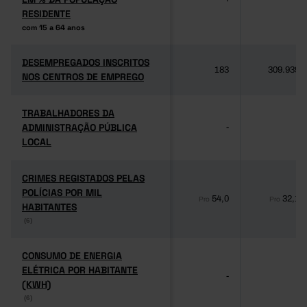
RESIDENTE
RESIDENTE
com 15 a 64 anos
com 15 a 64 anos
DESEMPREGADOS INSCRITOS
DESEMPREGADOS INSCRITOS
183
309.939
NOS CENTROS DE EMPREGO
NOS CENTROS DE EMPREGO
TRABALHADORES DA
TRABALHADORES DA
ADMINISTRAÇÃO PÚBLICA
ADMINISTRAÇÃO PÚBLICA
-
-
LOCAL
LOCAL
CRIMES REGISTADOS PELAS
CRIMES REGISTADOS PELAS
POLÍCIAS POR MIL
POLÍCIAS POR MIL
54,0
32,1
Pro
Pro
HABITANTES
HABITANTES
(6)
(6)
CONSUMO DE ENERGIA
CONSUMO DE ENERGIA
ELÉTRICA POR HABITANTE
ELÉTRICA POR HABITANTE
-
-
(KWH)
(KWH)
(6)
(6)