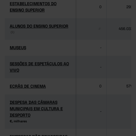
ESTABELECIMENTOS DO
ESTABELECIMENTOS DO
0
292
ENSINO SUPERIOR
ENSINO SUPERIOR
ALUNOS DO ENSINO SUPERIOR
ALUNOS DO ENSINO SUPERIOR
456.032
//
(1)
(1)
MUSEUS
MUSEUS
-
-
SESSÕES DE ESPETÁCULOS AO
SESSÕES DE ESPETÁCULOS AO
-
-
VIVO
VIVO
ECRÃS DE CINEMA
ECRÃS DE CINEMA
0
579
DESPESA DAS CÂMARAS
DESPESA DAS CÂMARAS
MUNICIPAIS EM CULTURA E
MUNICIPAIS EM CULTURA E
-
-
DESPORTO
DESPORTO
€, milhares
€, milhares