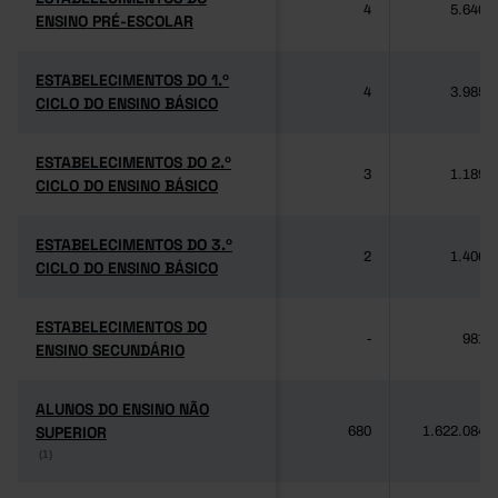
4
5.640
ENSINO PRÉ-ESCOLAR
ENSINO PRÉ-ESCOLAR
ESTABELECIMENTOS DO 1.º
ESTABELECIMENTOS DO 1.º
4
3.985
CICLO DO ENSINO BÁSICO
CICLO DO ENSINO BÁSICO
ESTABELECIMENTOS DO 2.º
ESTABELECIMENTOS DO 2.º
3
1.189
CICLO DO ENSINO BÁSICO
CICLO DO ENSINO BÁSICO
ESTABELECIMENTOS DO 3.º
ESTABELECIMENTOS DO 3.º
2
1.406
CICLO DO ENSINO BÁSICO
CICLO DO ENSINO BÁSICO
ESTABELECIMENTOS DO
ESTABELECIMENTOS DO
-
981
ENSINO SECUNDÁRIO
ENSINO SECUNDÁRIO
ALUNOS DO ENSINO NÃO
ALUNOS DO ENSINO NÃO
SUPERIOR
SUPERIOR
680
1.622.084
(1)
(1)