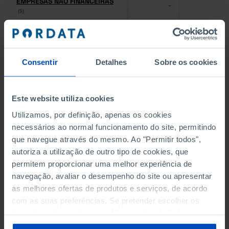
EMPRESAS NÃO FINANCEIRAS
EMPRESAS NÃO FINANCEIRAS
-
-
(5)
(5)
PESSOAL AO SERVIÇO NAS
PESSOAL AO SERVIÇO NAS
EMPRESAS NÃO FINANCEIRAS
EMPRESAS NÃO FINANCEIRAS
-
-
(5)
(5)
Consentir
Detalhes
Sobre os cookies
PESSOAL AO SERVIÇO NAS
PESSOAL AO SERVIÇO NAS
QUATRO MAIORES EMPRESAS
QUATRO MAIORES EMPRESAS
Este website utiliza cookies
-
-
DO MUNICÍPIO (%)
DO MUNICÍPIO (%)
Utilizamos, por definição, apenas os cookies
Empresas não financeiras
Empresas não financeiras
necessários ao normal funcionamento do site, permitindo
que navegue através do mesmo. Ao "Permitir todos",
VOLUME DE NEGÓCIOS DAS
VOLUME DE NEGÓCIOS DAS
autoriza a utilização de outro tipo de cookies, que
QUATRO MAIORES EMPRESAS
QUATRO MAIORES EMPRESAS
-
-
DO MUNICÍPIO (%)
DO MUNICÍPIO (%)
permitem proporcionar uma melhor experiência de
Empresas não financeiras
Empresas não financeiras
navegação, avaliar o desempenho do site ou apresentar
as melhores ofertas de produtos e serviços, de acordo
BANCOS, CAIXAS ECONÓMICAS
BANCOS, CAIXAS ECONÓMICAS
com as suas preferências. Se pretender escolher os
-
-
tipos de cookies, clique em "Personalizar". Saiba mais
sobre cookies através da gestão de preferências ou da
CAIXAS DE CRÉDITO AGRÍCOLA
CAIXAS DE CRÉDITO AGRÍCOLA