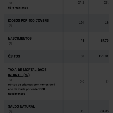
24,2
23,2
(6)
(6)
65 e mais anos
65 e mais anos
IDOSOS POR 100 JOVENS
IDOSOS POR 100 JOVENS
194
189
(6)
(6)
NASCIMENTOS
NASCIMENTOS
48
87.764
(4)
(4)
ÓBITOS
ÓBITOS
67
121.817
TAXA DE MORTALIDADE
TAXA DE MORTALIDADE
INFANTIL (‰)
INFANTIL (‰)
(6)
(6)
0,0
2,8
óbitos de crianças com menos de 1
óbitos de crianças com menos de 1
ano de idade por cada 1000
ano de idade por cada 1000
nascimentos
nascimentos
SALDO NATURAL
SALDO NATURAL
-19
-34.053
(6)
(6)