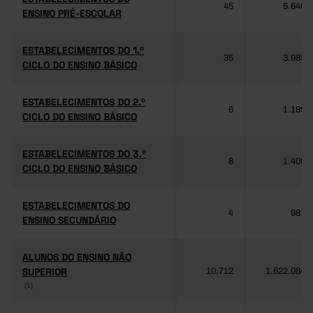
45
5.640
ENSINO PRÉ-ESCOLAR
ENSINO PRÉ-ESCOLAR
ESTABELECIMENTOS DO 1.º
ESTABELECIMENTOS DO 1.º
35
3.985
CICLO DO ENSINO BÁSICO
CICLO DO ENSINO BÁSICO
ESTABELECIMENTOS DO 2.º
ESTABELECIMENTOS DO 2.º
6
1.189
CICLO DO ENSINO BÁSICO
CICLO DO ENSINO BÁSICO
ESTABELECIMENTOS DO 3.º
ESTABELECIMENTOS DO 3.º
8
1.406
CICLO DO ENSINO BÁSICO
CICLO DO ENSINO BÁSICO
ESTABELECIMENTOS DO
ESTABELECIMENTOS DO
4
981
ENSINO SECUNDÁRIO
ENSINO SECUNDÁRIO
ALUNOS DO ENSINO NÃO
ALUNOS DO ENSINO NÃO
SUPERIOR
SUPERIOR
10.712
1.622.084
(1)
(1)