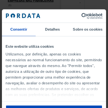
EMPRESAS NÃO FINANCEIRAS
EMPRESAS NÃO FINANCEIRAS
-
-
(5)
(5)
PESSOAL AO SERVIÇO NAS
PESSOAL AO SERVIÇO NAS
EMPRESAS NÃO FINANCEIRAS
EMPRESAS NÃO FINANCEIRAS
-
-
(5)
(5)
Consentir
Detalhes
Sobre os cookies
PESSOAL AO SERVIÇO NAS
PESSOAL AO SERVIÇO NAS
QUATRO MAIORES EMPRESAS
QUATRO MAIORES EMPRESAS
Este website utiliza cookies
-
-
DO MUNICÍPIO (%)
DO MUNICÍPIO (%)
Utilizamos, por definição, apenas os cookies
Empresas não financeiras
Empresas não financeiras
necessários ao normal funcionamento do site, permitindo
que navegue através do mesmo. Ao "Permitir todos",
VOLUME DE NEGÓCIOS DAS
VOLUME DE NEGÓCIOS DAS
autoriza a utilização de outro tipo de cookies, que
QUATRO MAIORES EMPRESAS
QUATRO MAIORES EMPRESAS
-
-
DO MUNICÍPIO (%)
DO MUNICÍPIO (%)
permitem proporcionar uma melhor experiência de
Empresas não financeiras
Empresas não financeiras
navegação, avaliar o desempenho do site ou apresentar
as melhores ofertas de produtos e serviços, de acordo
BANCOS, CAIXAS ECONÓMICAS
BANCOS, CAIXAS ECONÓMICAS
com as suas preferências. Se pretender escolher os
-
-
tipos de cookies, clique em "Personalizar". Saiba mais
sobre cookies através da gestão de preferências ou da
CAIXAS DE CRÉDITO AGRÍCOLA
CAIXAS DE CRÉDITO AGRÍCOLA