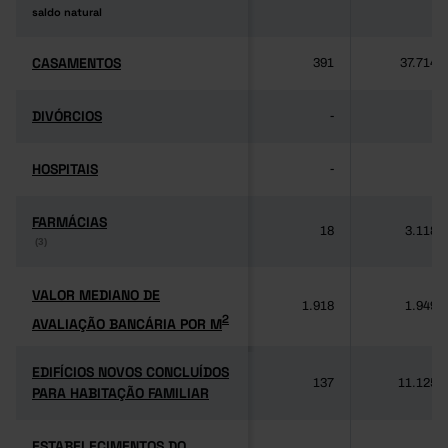
saldo natural
saldo natural
CASAMENTOS
CASAMENTOS
391
37.714
DIVÓRCIOS
DIVÓRCIOS
-
-
HOSPITAIS
HOSPITAIS
-
-
FARMÁCIAS
FARMÁCIAS
18
3.118
(3)
(3)
VALOR MEDIANO DE
VALOR MEDIANO DE
1.918
1.949
2
AVALIAÇÃO BANCÁRIA POR M
2
AVALIAÇÃO BANCÁRIA POR M
EDIFÍCIOS NOVOS CONCLUÍDOS
EDIFÍCIOS NOVOS CONCLUÍDOS
137
11.125
PARA HABITAÇÃO FAMILIAR
PARA HABITAÇÃO FAMILIAR
ESTABELECIMENTOS DO
ESTABELECIMENTOS DO