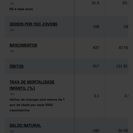
21,5
23,2
(6)
(6)
65 e mais anos
65 e mais anos
IDOSOS POR 100 JOVENS
IDOSOS POR 100 JOVENS
168
189
(6)
(6)
NASCIMENTOS
NASCIMENTOS
637
87.764
(4)
(4)
ÓBITOS
ÓBITOS
817
121.817
TAXA DE MORTALIDADE
TAXA DE MORTALIDADE
INFANTIL (‰)
INFANTIL (‰)
(6)
(6)
3,1
2,8
óbitos de crianças com menos de 1
óbitos de crianças com menos de 1
ano de idade por cada 1000
ano de idade por cada 1000
nascimentos
nascimentos
SALDO NATURAL
SALDO NATURAL
-180
-34.053
(6)
(6)