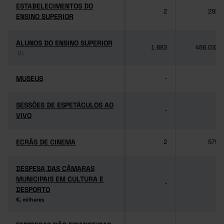
ESTABELECIMENTOS DO
ESTABELECIMENTOS DO
2
292
ENSINO SUPERIOR
ENSINO SUPERIOR
ALUNOS DO ENSINO SUPERIOR
ALUNOS DO ENSINO SUPERIOR
1.683
456.032
(1)
(1)
MUSEUS
MUSEUS
-
-
SESSÕES DE ESPETÁCULOS AO
SESSÕES DE ESPETÁCULOS AO
-
-
VIVO
VIVO
ECRÃS DE CINEMA
ECRÃS DE CINEMA
2
579
DESPESA DAS CÂMARAS
DESPESA DAS CÂMARAS
MUNICIPAIS EM CULTURA E
MUNICIPAIS EM CULTURA E
-
-
DESPORTO
DESPORTO
€, milhares
€, milhares