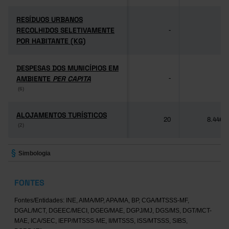
RESÍDUOS URBANOS
RESÍDUOS URBANOS
RECOLHIDOS SELETIVAMENTE
RECOLHIDOS SELETIVAMENTE
-
-
POR HABITANTE (KG)
POR HABITANTE (KG)
DESPESAS DOS MUNICÍPIOS EM
DESPESAS DOS MUNICÍPIOS EM
AMBIENTE
AMBIENTE
PER CAPITA
PER CAPITA
-
-
(6)
(6)
ALOJAMENTOS TURÍSTICOS
ALOJAMENTOS TURÍSTICOS
20
8.446
(2)
(2)
Simbologia
FONTES
Fontes/Entidades: INE, AIMA/MP, APA/MA, BP, CGA/MTSSS-MF,
DGAL/MCT, DGEEC/MECI, DGEG/MAE, DGPJ/MJ, DGS/MS, DGT/MCT-
MAE, ICA/SEC, IEFP/MTSSS-ME, II/MTSSS, ISS/MTSSS, SIBS,