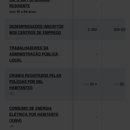
RESIDENTE
RESIDENTE
com 15 a 64 anos
com 15 a 64 anos
DESEMPREGADOS INSCRITOS
DESEMPREGADOS INSCRITOS
2.389
309.939
NOS CENTROS DE EMPREGO
NOS CENTROS DE EMPREGO
TRABALHADORES DA
TRABALHADORES DA
ADMINISTRAÇÃO PÚBLICA
ADMINISTRAÇÃO PÚBLICA
-
-
LOCAL
LOCAL
CRIMES REGISTADOS PELAS
CRIMES REGISTADOS PELAS
POLÍCIAS POR MIL
POLÍCIAS POR MIL
25,4
32,1
Pro
Pro
HABITANTES
HABITANTES
(6)
(6)
CONSUMO DE ENERGIA
CONSUMO DE ENERGIA
ELÉTRICA POR HABITANTE
ELÉTRICA POR HABITANTE
-
-
(KWH)
(KWH)
(6)
(6)