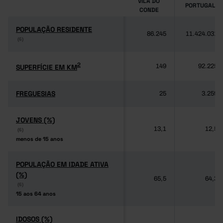
VILA DO
PORTUGAL
CONDE
POPULAÇÃO RESIDENTE
POPULAÇÃO RESIDENTE
86.245
11.424.031
(6)
(6)
2
2
SUPERFÍCIE EM KM
SUPERFÍCIE EM KM
149
92.225
FREGUESIAS
FREGUESIAS
25
3.259
JOVENS (%)
JOVENS (%)
13,1
12,5
(6)
(6)
menos de 15 anos
menos de 15 anos
POPULAÇÃO EM IDADE ATIVA
POPULAÇÃO EM IDADE ATIVA
(%)
(%)
65,5
64,3
(6)
(6)
15 aos 64 anos
15 aos 64 anos
IDOSOS (%)
IDOSOS (%)