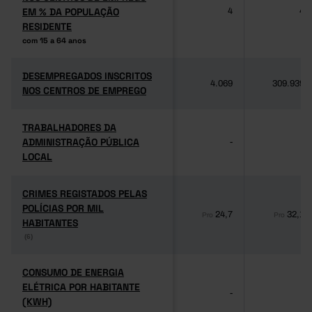
EM % DA POPULAÇÃO
EM % DA POPULAÇÃO
4
4
RESIDENTE
RESIDENTE
com 15 a 64 anos
com 15 a 64 anos
DESEMPREGADOS INSCRITOS
DESEMPREGADOS INSCRITOS
4.069
309.939
NOS CENTROS DE EMPREGO
NOS CENTROS DE EMPREGO
TRABALHADORES DA
TRABALHADORES DA
ADMINISTRAÇÃO PÚBLICA
ADMINISTRAÇÃO PÚBLICA
-
-
LOCAL
LOCAL
CRIMES REGISTADOS PELAS
CRIMES REGISTADOS PELAS
POLÍCIAS POR MIL
POLÍCIAS POR MIL
24,7
32,1
Pro
Pro
HABITANTES
HABITANTES
(6)
(6)
CONSUMO DE ENERGIA
CONSUMO DE ENERGIA
ELÉTRICA POR HABITANTE
ELÉTRICA POR HABITANTE
-
-
(KWH)
(KWH)