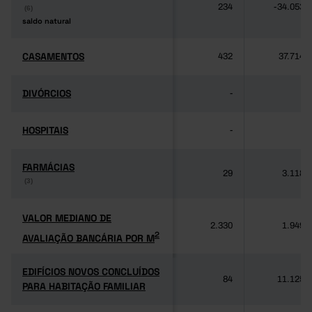
234
-34.053
(6)
(6)
saldo natural
saldo natural
CASAMENTOS
CASAMENTOS
432
37.714
DIVÓRCIOS
DIVÓRCIOS
-
-
HOSPITAIS
HOSPITAIS
-
-
FARMÁCIAS
FARMÁCIAS
29
3.118
(3)
(3)
VALOR MEDIANO DE
VALOR MEDIANO DE
2.330
1.949
2
AVALIAÇÃO BANCÁRIA POR M
2
AVALIAÇÃO BANCÁRIA POR M
EDIFÍCIOS NOVOS CONCLUÍDOS
EDIFÍCIOS NOVOS CONCLUÍDOS
84
11.125
PARA HABITAÇÃO FAMILIAR
PARA HABITAÇÃO FAMILIAR