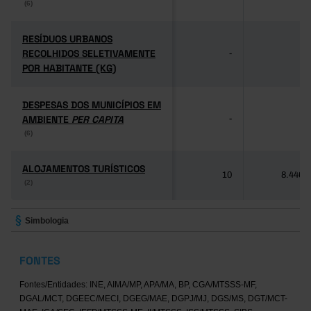
(6)
(6)
RESÍDUOS URBANOS
RESÍDUOS URBANOS
RECOLHIDOS SELETIVAMENTE
RECOLHIDOS SELETIVAMENTE
-
-
POR HABITANTE (KG)
POR HABITANTE (KG)
DESPESAS DOS MUNICÍPIOS EM
DESPESAS DOS MUNICÍPIOS EM
AMBIENTE
AMBIENTE
PER CAPITA
PER CAPITA
-
-
(6)
(6)
ALOJAMENTOS TURÍSTICOS
ALOJAMENTOS TURÍSTICOS
10
8.446
(2)
(2)
Simbologia
FONTES
Fontes/Entidades: INE, AIMA/MP, APA/MA, BP, CGA/MTSSS-MF,
DGAL/MCT, DGEEC/MECI, DGEG/MAE, DGPJ/MJ, DGS/MS, DGT/MCT-