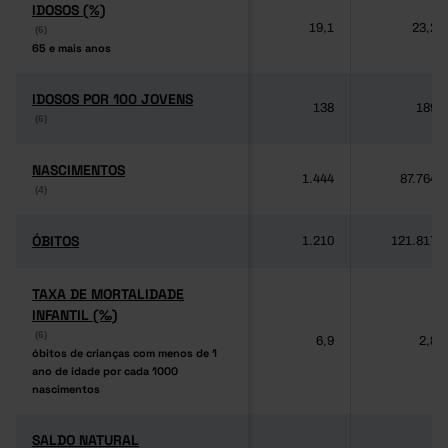
IDOSOS (%)
IDOSOS (%)
19,1
23,2
(6)
(6)
65 e mais anos
65 e mais anos
IDOSOS POR 100 JOVENS
IDOSOS POR 100 JOVENS
138
189
(6)
(6)
NASCIMENTOS
NASCIMENTOS
1.444
87.764
(4)
(4)
ÓBITOS
ÓBITOS
1.210
121.817
TAXA DE MORTALIDADE
TAXA DE MORTALIDADE
INFANTIL (‰)
INFANTIL (‰)
(6)
(6)
6,9
2,8
óbitos de crianças com menos de 1
óbitos de crianças com menos de 1
ano de idade por cada 1000
ano de idade por cada 1000
nascimentos
nascimentos
SALDO NATURAL
SALDO NATURAL