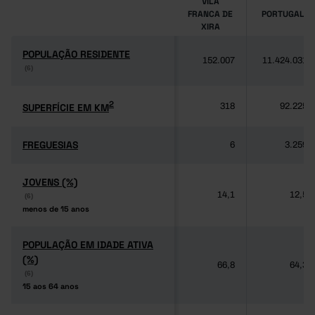
VILA
FRANCA DE
PORTUGAL
XIRA
POPULAÇÃO RESIDENTE
POPULAÇÃO RESIDENTE
152.007
11.424.031
(6)
(6)
2
2
SUPERFÍCIE EM KM
SUPERFÍCIE EM KM
318
92.225
FREGUESIAS
FREGUESIAS
6
3.259
JOVENS (%)
JOVENS (%)
14,1
12,5
(6)
(6)
menos de 15 anos
menos de 15 anos
POPULAÇÃO EM IDADE ATIVA
POPULAÇÃO EM IDADE ATIVA
(%)
(%)
66,8
64,3
(6)
(6)
15 aos 64 anos
15 aos 64 anos