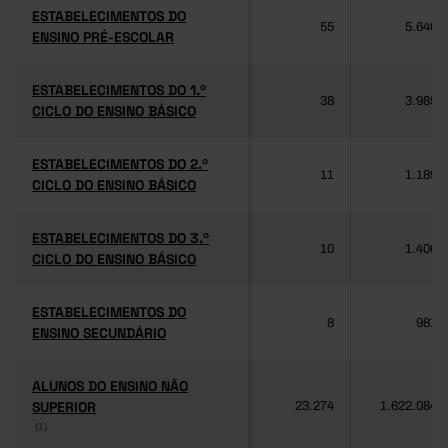
ESTABELECIMENTOS DO
ESTABELECIMENTOS DO
55
5.640
ENSINO PRÉ-ESCOLAR
ENSINO PRÉ-ESCOLAR
ESTABELECIMENTOS DO 1.º
ESTABELECIMENTOS DO 1.º
38
3.985
CICLO DO ENSINO BÁSICO
CICLO DO ENSINO BÁSICO
ESTABELECIMENTOS DO 2.º
ESTABELECIMENTOS DO 2.º
11
1.189
CICLO DO ENSINO BÁSICO
CICLO DO ENSINO BÁSICO
ESTABELECIMENTOS DO 3.º
ESTABELECIMENTOS DO 3.º
10
1.406
CICLO DO ENSINO BÁSICO
CICLO DO ENSINO BÁSICO
ESTABELECIMENTOS DO
ESTABELECIMENTOS DO
8
981
ENSINO SECUNDÁRIO
ENSINO SECUNDÁRIO
ALUNOS DO ENSINO NÃO
ALUNOS DO ENSINO NÃO
SUPERIOR
SUPERIOR
23.274
1.622.084
(1)
(1)