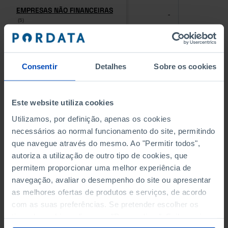
EMPRESAS NÃO FINANCEIRAS
EMPRESAS NÃO FINANCEIRAS
-
-
(5)
(5)
PESSOAL AO SERVIÇO NAS
PESSOAL AO SERVIÇO NAS
EMPRESAS NÃO FINANCEIRAS
EMPRESAS NÃO FINANCEIRAS
-
-
Consentir
Detalhes
Sobre os cookies
(5)
(5)
PESSOAL AO SERVIÇO NAS
PESSOAL AO SERVIÇO NAS
Este website utiliza cookies
QUATRO MAIORES EMPRESAS
QUATRO MAIORES EMPRESAS
-
-
DO MUNICÍPIO (%)
DO MUNICÍPIO (%)
Utilizamos, por definição, apenas os cookies
Empresas não financeiras
Empresas não financeiras
necessários ao normal funcionamento do site, permitindo
que navegue através do mesmo. Ao "Permitir todos",
VOLUME DE NEGÓCIOS DAS
VOLUME DE NEGÓCIOS DAS
autoriza a utilização de outro tipo de cookies, que
QUATRO MAIORES EMPRESAS
QUATRO MAIORES EMPRESAS
-
-
permitem proporcionar uma melhor experiência de
DO MUNICÍPIO (%)
DO MUNICÍPIO (%)
navegação, avaliar o desempenho do site ou apresentar
Empresas não financeiras
Empresas não financeiras
as melhores ofertas de produtos e serviços, de acordo
com as suas preferências. Se pretender escolher os
BANCOS, CAIXAS ECONÓMICAS
BANCOS, CAIXAS ECONÓMICAS
-
-
tipos de cookies, clique em "Personalizar". Saiba mais