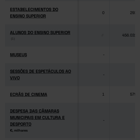
ESTABELECIMENTOS DO
ESTABELECIMENTOS DO
0
292
ENSINO SUPERIOR
ENSINO SUPERIOR
ALUNOS DO ENSINO SUPERIOR
ALUNOS DO ENSINO SUPERIOR
456.032
//
(1)
(1)
MUSEUS
MUSEUS
-
-
SESSÕES DE ESPETÁCULOS AO
SESSÕES DE ESPETÁCULOS AO
-
-
VIVO
VIVO
ECRÃS DE CINEMA
ECRÃS DE CINEMA
1
579
DESPESA DAS CÂMARAS
DESPESA DAS CÂMARAS
MUNICIPAIS EM CULTURA E
MUNICIPAIS EM CULTURA E
-
-
DESPORTO
DESPORTO
€, milhares
€, milhares