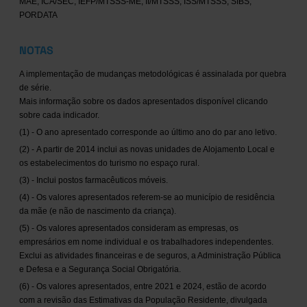
MAE, ICA/SEC, IEFP/MTSSS-ME, II/MTSSS, ISS/MTSSS, SIBS,
PORDATA
NOTAS
A implementação de mudanças metodológicas é assinalada por quebra
de série.
Mais informação sobre os dados apresentados disponível clicando
sobre cada indicador.
(1) - O ano apresentado corresponde ao último ano do par ano letivo.
(2) - A partir de 2014 inclui as novas unidades de Alojamento Local e
os estabelecimentos do turismo no espaço rural.
(3) - Inclui postos farmacêuticos móveis.
(4) - Os valores apresentados referem-se ao município de residência
da mãe (e não de nascimento da criança).
(5) - Os valores apresentados consideram as empresas, os
empresários em nome individual e os trabalhadores independentes.
Exclui as atividades financeiras e de seguros, a Administração Pública
e Defesa e a Segurança Social Obrigatória.
(6) - Os valores apresentados, entre 2021 e 2024, estão de acordo
com a revisão das Estimativas da População Residente, divulgada