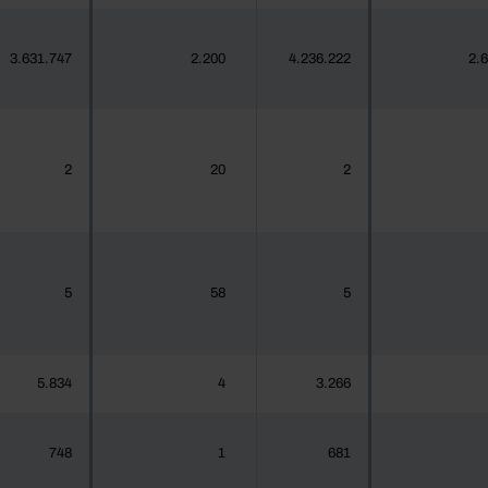
3.631.747
2.200
4.236.222
2.
2
20
2
5
58
5
5.834
4
3.266
748
1
681