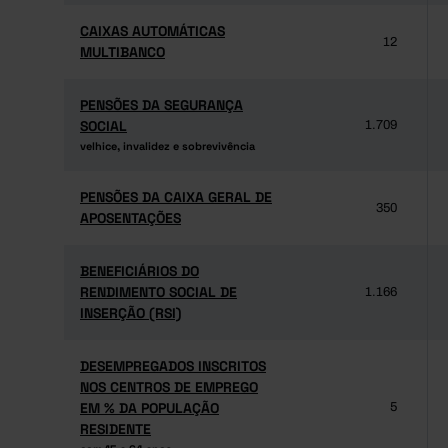
CAIXAS AUTOMÁTICAS
CAIXAS AUTOMÁTICAS
12
MULTIBANCO
MULTIBANCO
PENSÕES DA SEGURANÇA
PENSÕES DA SEGURANÇA
SOCIAL
SOCIAL
1.709
velhice, invalidez e sobrevivência
velhice, invalidez e sobrevivência
PENSÕES DA CAIXA GERAL DE
PENSÕES DA CAIXA GERAL DE
350
APOSENTAÇÕES
APOSENTAÇÕES
BENEFICIÁRIOS DO
BENEFICIÁRIOS DO
RENDIMENTO SOCIAL DE
RENDIMENTO SOCIAL DE
1.166
INSERÇÃO (RSI)
INSERÇÃO (RSI)
DESEMPREGADOS INSCRITOS
DESEMPREGADOS INSCRITOS
NOS CENTROS DE EMPREGO
NOS CENTROS DE EMPREGO
EM % DA POPULAÇÃO
EM % DA POPULAÇÃO
5
RESIDENTE
RESIDENTE