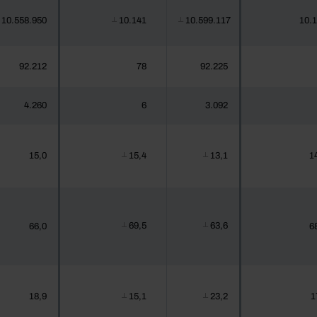
10.558.950
10.141
10.599.117
10.
┴
┴
92.212
78
92.225
4.260
6
3.092
15,0
15,4
13,1
1
┴
┴
69,5
63,6
66,0
6
┴
┴
18,9
15,1
23,2
1
┴
┴