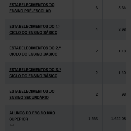
ESTABELECIMENTOS DO
ESTABELECIMENTOS DO
6
5.640
ENSINO PRÉ-ESCOLAR
ENSINO PRÉ-ESCOLAR
ESTABELECIMENTOS DO 1.º
ESTABELECIMENTOS DO 1.º
4
3.985
CICLO DO ENSINO BÁSICO
CICLO DO ENSINO BÁSICO
ESTABELECIMENTOS DO 2.º
ESTABELECIMENTOS DO 2.º
2
1.189
CICLO DO ENSINO BÁSICO
CICLO DO ENSINO BÁSICO
ESTABELECIMENTOS DO 3.º
ESTABELECIMENTOS DO 3.º
2
1.406
CICLO DO ENSINO BÁSICO
CICLO DO ENSINO BÁSICO
ESTABELECIMENTOS DO
ESTABELECIMENTOS DO
2
981
ENSINO SECUNDÁRIO
ENSINO SECUNDÁRIO
ALUNOS DO ENSINO NÃO
ALUNOS DO ENSINO NÃO
SUPERIOR
SUPERIOR
1.563
1.622.084
(1)
(1)