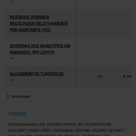
(6)
(6)
RESÍDUOS URBANOS
RESÍDUOS URBANOS
RECOLHIDOS SELETIVAMENTE
RECOLHIDOS SELETIVAMENTE
-
-
POR HABITANTE (KG)
POR HABITANTE (KG)
DESPESAS DOS MUNICÍPIOS EM
DESPESAS DOS MUNICÍPIOS EM
AMBIENTE
AMBIENTE
PER CAPITA
PER CAPITA
-
-
(6)
(6)
ALOJAMENTOS TURÍSTICOS
ALOJAMENTOS TURÍSTICOS
19
8.446
(2)
(2)
Simbologia
FONTES
Fontes/Entidades: INE, AIMA/MP, APA/MA, BP, CGA/MTSSS-MF,
DGAL/MCT, DGEEC/MECI, DGEG/MAE, DGPJ/MJ, DGS/MS, DGT/MCT-