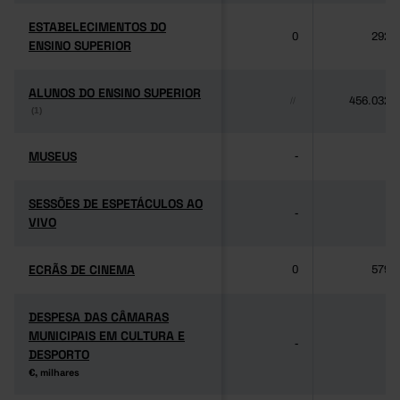
ESTABELECIMENTOS DO
ESTABELECIMENTOS DO
0
292
ENSINO SUPERIOR
ENSINO SUPERIOR
ALUNOS DO ENSINO SUPERIOR
ALUNOS DO ENSINO SUPERIOR
456.032
//
(1)
(1)
MUSEUS
MUSEUS
-
-
SESSÕES DE ESPETÁCULOS AO
SESSÕES DE ESPETÁCULOS AO
-
-
VIVO
VIVO
ECRÃS DE CINEMA
ECRÃS DE CINEMA
0
579
DESPESA DAS CÂMARAS
DESPESA DAS CÂMARAS
MUNICIPAIS EM CULTURA E
MUNICIPAIS EM CULTURA E
-
-
DESPORTO
DESPORTO
€, milhares
€, milhares