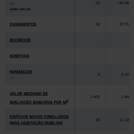
-15
-34.053
(6)
(6)
saldo natural
saldo natural
CASAMENTOS
CASAMENTOS
42
37.714
DIVÓRCIOS
DIVÓRCIOS
-
-
HOSPITAIS
HOSPITAIS
-
-
FARMÁCIAS
FARMÁCIAS
2
3.118
(3)
(3)
VALOR MEDIANO DE
VALOR MEDIANO DE
1.401
1.949
2
AVALIAÇÃO BANCÁRIA POR M
2
AVALIAÇÃO BANCÁRIA POR M
EDIFÍCIOS NOVOS CONCLUÍDOS
EDIFÍCIOS NOVOS CONCLUÍDOS
20
11.125
PARA HABITAÇÃO FAMILIAR
PARA HABITAÇÃO FAMILIAR