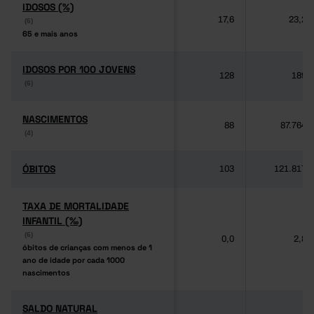
IDOSOS (%)
IDOSOS (%)
17,6
23,2
(6)
(6)
65 e mais anos
65 e mais anos
IDOSOS POR 100 JOVENS
IDOSOS POR 100 JOVENS
128
189
(6)
(6)
NASCIMENTOS
NASCIMENTOS
88
87.764
(4)
(4)
ÓBITOS
ÓBITOS
103
121.817
TAXA DE MORTALIDADE
TAXA DE MORTALIDADE
INFANTIL (‰)
INFANTIL (‰)
(6)
(6)
0,0
2,8
óbitos de crianças com menos de 1
óbitos de crianças com menos de 1
ano de idade por cada 1000
ano de idade por cada 1000
nascimentos
nascimentos
SALDO NATURAL
SALDO NATURAL