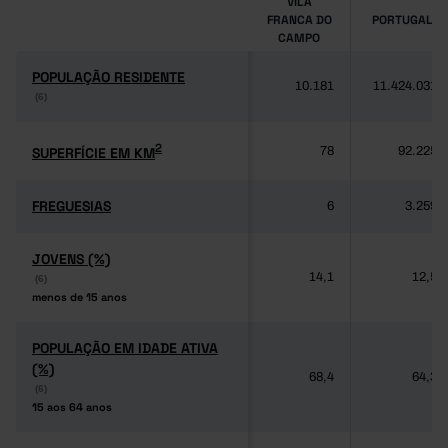
VILA
FRANCA DO
PORTUGAL
CAMPO
POPULAÇÃO RESIDENTE
POPULAÇÃO RESIDENTE
10.181
11.424.031
(6)
(6)
2
2
SUPERFÍCIE EM KM
SUPERFÍCIE EM KM
78
92.225
FREGUESIAS
FREGUESIAS
6
3.259
JOVENS (%)
JOVENS (%)
14,1
12,5
(6)
(6)
menos de 15 anos
menos de 15 anos
POPULAÇÃO EM IDADE ATIVA
POPULAÇÃO EM IDADE ATIVA
(%)
(%)
68,4
64,3
(6)
(6)
15 aos 64 anos
15 aos 64 anos