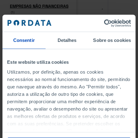
EMPRESAS NÃO FINANCEIRAS
EMPRESAS NÃO FINANCEIRAS
-
-
(5)
(5)
PESSOAL AO SERVIÇO NAS
PESSOAL AO SERVIÇO NAS
EMPRESAS NÃO FINANCEIRAS
EMPRESAS NÃO FINANCEIRAS
-
-
Consentir
Detalhes
Sobre os cookies
(5)
(5)
PESSOAL AO SERVIÇO NAS
PESSOAL AO SERVIÇO NAS
Este website utiliza cookies
QUATRO MAIORES EMPRESAS
QUATRO MAIORES EMPRESAS
-
-
DO MUNICÍPIO (%)
DO MUNICÍPIO (%)
Utilizamos, por definição, apenas os cookies
Empresas não financeiras
Empresas não financeiras
necessários ao normal funcionamento do site, permitindo
que navegue através do mesmo. Ao "Permitir todos",
VOLUME DE NEGÓCIOS DAS
VOLUME DE NEGÓCIOS DAS
autoriza a utilização de outro tipo de cookies, que
QUATRO MAIORES EMPRESAS
QUATRO MAIORES EMPRESAS
-
-
permitem proporcionar uma melhor experiência de
DO MUNICÍPIO (%)
DO MUNICÍPIO (%)
navegação, avaliar o desempenho do site ou apresentar
Empresas não financeiras
Empresas não financeiras
as melhores ofertas de produtos e serviços, de acordo
com as suas preferências. Se pretender escolher os
BANCOS, CAIXAS ECONÓMICAS
BANCOS, CAIXAS ECONÓMICAS
-
-
tipos de cookies, clique em "Personalizar". Saiba mais