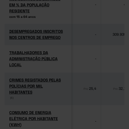
EM % DA POPULAÇÃO
EM % DA POPULAÇÃO
-
4
RESIDENTE
RESIDENTE
com 15 a 64 anos
com 15 a 64 anos
DESEMPREGADOS INSCRITOS
DESEMPREGADOS INSCRITOS
-
309.939
NOS CENTROS DE EMPREGO
NOS CENTROS DE EMPREGO
TRABALHADORES DA
TRABALHADORES DA
ADMINISTRAÇÃO PÚBLICA
ADMINISTRAÇÃO PÚBLICA
-
-
LOCAL
LOCAL
CRIMES REGISTADOS PELAS
CRIMES REGISTADOS PELAS
POLÍCIAS POR MIL
POLÍCIAS POR MIL
25,4
32,1
Pro
Pro
HABITANTES
HABITANTES
(6)
(6)
CONSUMO DE ENERGIA
CONSUMO DE ENERGIA
ELÉTRICA POR HABITANTE
ELÉTRICA POR HABITANTE
-
-
(KWH)
(KWH)