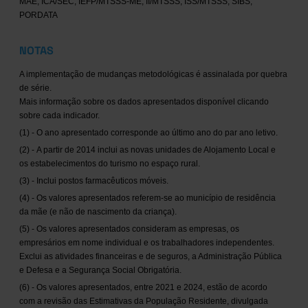
MAE, ICA/SEC, IEFP/MTSSS-ME, II/MTSSS, ISS/MTSSS, SIBS,
PORDATA
NOTAS
A implementação de mudanças metodológicas é assinalada por quebra
de série.
Mais informação sobre os dados apresentados disponível clicando
sobre cada indicador.
(1) - O ano apresentado corresponde ao último ano do par ano letivo.
(2) - A partir de 2014 inclui as novas unidades de Alojamento Local e
os estabelecimentos do turismo no espaço rural.
(3) - Inclui postos farmacêuticos móveis.
(4) - Os valores apresentados referem-se ao município de residência
da mãe (e não de nascimento da criança).
(5) - Os valores apresentados consideram as empresas, os
empresários em nome individual e os trabalhadores independentes.
Exclui as atividades financeiras e de seguros, a Administração Pública
e Defesa e a Segurança Social Obrigatória.
(6) - Os valores apresentados, entre 2021 e 2024, estão de acordo
com a revisão das Estimativas da População Residente, divulgada