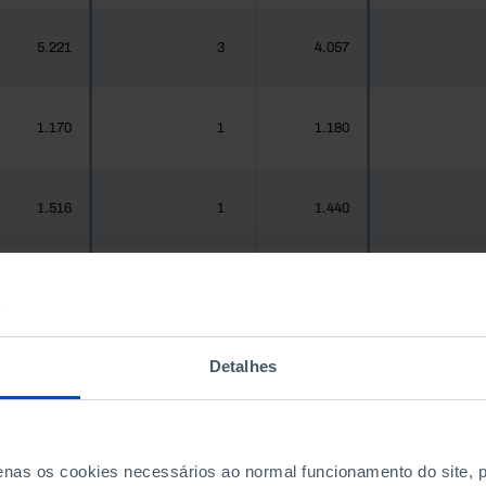
5.221
3
4.057
1.170
1
1.180
1.516
1
1.440
937
2
967
Detalhes
1.925.956
1.126
1.575.679
1.
300
1
288
penas os cookies necessários ao normal funcionamento do site,