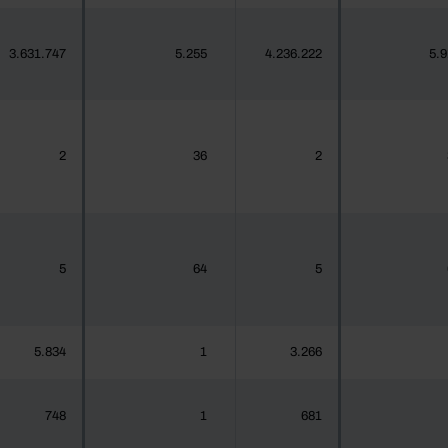
3.631.747
5.255
4.236.222
5.
2
36
2
5
64
5
5.834
1
3.266
748
1
681