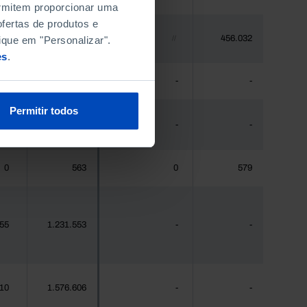
permitem proporcionar uma
fertas de produtos e
448.235
456.032
ique em "Personalizar".
//
//
es
.
1
475
-
-
Permitir todos
66
44.941
-
-
0
563
0
579
455
1.231.553
-
-
310
1.576.606
-
-