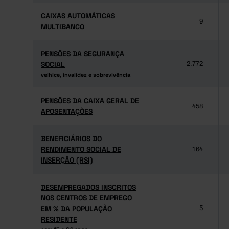
CAIXAS AUTOMÁTICAS
CAIXAS AUTOMÁTICAS
9
MULTIBANCO
MULTIBANCO
PENSÕES DA SEGURANÇA
PENSÕES DA SEGURANÇA
SOCIAL
SOCIAL
2.772
velhice, invalidez e sobrevivência
velhice, invalidez e sobrevivência
PENSÕES DA CAIXA GERAL DE
PENSÕES DA CAIXA GERAL DE
458
APOSENTAÇÕES
APOSENTAÇÕES
BENEFICIÁRIOS DO
BENEFICIÁRIOS DO
RENDIMENTO SOCIAL DE
RENDIMENTO SOCIAL DE
164
INSERÇÃO (RSI)
INSERÇÃO (RSI)
DESEMPREGADOS INSCRITOS
DESEMPREGADOS INSCRITOS
NOS CENTROS DE EMPREGO
NOS CENTROS DE EMPREGO
EM % DA POPULAÇÃO
EM % DA POPULAÇÃO
5
RESIDENTE
RESIDENTE