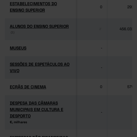
ESTABELECIMENTOS DO
ESTABELECIMENTOS DO
0
292
ENSINO SUPERIOR
ENSINO SUPERIOR
ALUNOS DO ENSINO SUPERIOR
ALUNOS DO ENSINO SUPERIOR
456.032
//
(1)
(1)
MUSEUS
MUSEUS
-
-
SESSÕES DE ESPETÁCULOS AO
SESSÕES DE ESPETÁCULOS AO
-
-
VIVO
VIVO
ECRÃS DE CINEMA
ECRÃS DE CINEMA
0
579
DESPESA DAS CÂMARAS
DESPESA DAS CÂMARAS
MUNICIPAIS EM CULTURA E
MUNICIPAIS EM CULTURA E
-
-
DESPORTO
DESPORTO
€, milhares
€, milhares