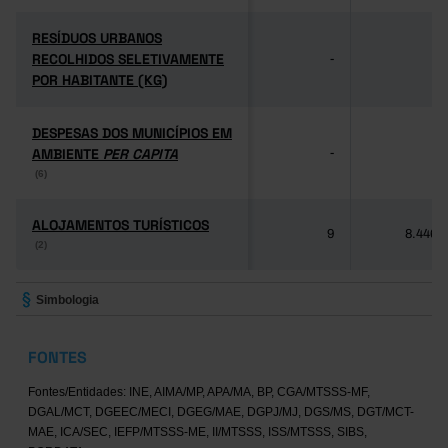
RESÍDUOS URBANOS
RESÍDUOS URBANOS
RECOLHIDOS SELETIVAMENTE
RECOLHIDOS SELETIVAMENTE
-
-
POR HABITANTE (KG)
POR HABITANTE (KG)
DESPESAS DOS MUNICÍPIOS EM
DESPESAS DOS MUNICÍPIOS EM
AMBIENTE
AMBIENTE
PER CAPITA
PER CAPITA
-
-
(6)
(6)
ALOJAMENTOS TURÍSTICOS
ALOJAMENTOS TURÍSTICOS
9
8.446
(2)
(2)
Simbologia
FONTES
Fontes/Entidades: INE, AIMA/MP, APA/MA, BP, CGA/MTSSS-MF,
DGAL/MCT, DGEEC/MECI, DGEG/MAE, DGPJ/MJ, DGS/MS, DGT/MCT-
MAE, ICA/SEC, IEFP/MTSSS-ME, II/MTSSS, ISS/MTSSS, SIBS,