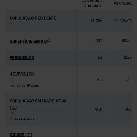
VILA POUCA
PORTUGAL
DE AGUIAR
POPULAÇÃO RESIDENTE
POPULAÇÃO RESIDENTE
11.794
11.424.031
(6)
(6)
2
2
SUPERFÍCIE EM KM
SUPERFÍCIE EM KM
437
92.225
FREGUESIAS
FREGUESIAS
14
3.259
JOVENS (%)
JOVENS (%)
9,1
12,5
(6)
(6)
menos de 15 anos
menos de 15 anos
POPULAÇÃO EM IDADE ATIVA
POPULAÇÃO EM IDADE ATIVA
(%)
(%)
54,0
64,3
(6)
(6)
15 aos 64 anos
15 aos 64 anos
IDOSOS (%)
IDOSOS (%)