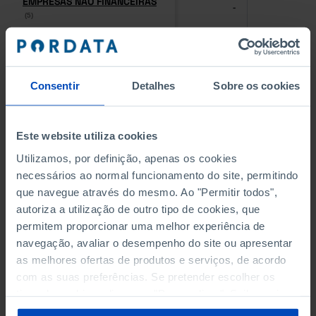
EMPRESAS NÃO FINANCEIRAS
EMPRESAS NÃO FINANCEIRAS
-
-
(5)
(5)
PESSOAL AO SERVIÇO NAS
PESSOAL AO SERVIÇO NAS
EMPRESAS NÃO FINANCEIRAS
EMPRESAS NÃO FINANCEIRAS
-
-
(5)
(5)
Consentir
Detalhes
Sobre os cookies
PESSOAL AO SERVIÇO NAS
PESSOAL AO SERVIÇO NAS
QUATRO MAIORES EMPRESAS
QUATRO MAIORES EMPRESAS
Este website utiliza cookies
-
-
DO MUNICÍPIO (%)
DO MUNICÍPIO (%)
Utilizamos, por definição, apenas os cookies
Empresas não financeiras
Empresas não financeiras
necessários ao normal funcionamento do site, permitindo
que navegue através do mesmo. Ao "Permitir todos",
VOLUME DE NEGÓCIOS DAS
VOLUME DE NEGÓCIOS DAS
autoriza a utilização de outro tipo de cookies, que
QUATRO MAIORES EMPRESAS
QUATRO MAIORES EMPRESAS
-
-
DO MUNICÍPIO (%)
DO MUNICÍPIO (%)
permitem proporcionar uma melhor experiência de
Empresas não financeiras
Empresas não financeiras
navegação, avaliar o desempenho do site ou apresentar
as melhores ofertas de produtos e serviços, de acordo
BANCOS, CAIXAS ECONÓMICAS
BANCOS, CAIXAS ECONÓMICAS
com as suas preferências. Se pretender escolher os
-
-
tipos de cookies, clique em "Personalizar". Saiba mais
sobre cookies através da gestão de preferências ou da
CAIXAS DE CRÉDITO AGRÍCOLA
CAIXAS DE CRÉDITO AGRÍCOLA