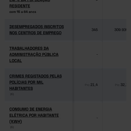
RESIDENTE
RESIDENTE
com 15 a 64 anos
com 15 a 64 anos
DESEMPREGADOS INSCRITOS
DESEMPREGADOS INSCRITOS
345
309.939
NOS CENTROS DE EMPREGO
NOS CENTROS DE EMPREGO
TRABALHADORES DA
TRABALHADORES DA
ADMINISTRAÇÃO PÚBLICA
ADMINISTRAÇÃO PÚBLICA
-
-
LOCAL
LOCAL
CRIMES REGISTADOS PELAS
CRIMES REGISTADOS PELAS
POLÍCIAS POR MIL
POLÍCIAS POR MIL
21,4
32,1
Pro
Pro
HABITANTES
HABITANTES
(6)
(6)
CONSUMO DE ENERGIA
CONSUMO DE ENERGIA
ELÉTRICA POR HABITANTE
ELÉTRICA POR HABITANTE
-
-
(KWH)
(KWH)
(6)
(6)