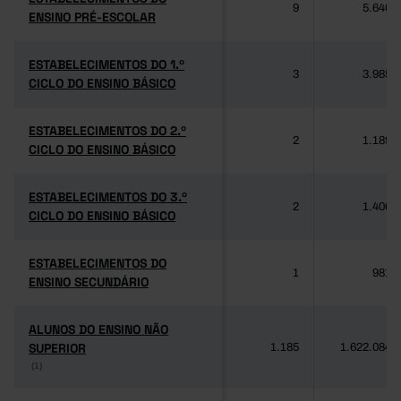
9
5.640
ENSINO PRÉ-ESCOLAR
ENSINO PRÉ-ESCOLAR
ESTABELECIMENTOS DO 1.º
ESTABELECIMENTOS DO 1.º
3
3.985
CICLO DO ENSINO BÁSICO
CICLO DO ENSINO BÁSICO
ESTABELECIMENTOS DO 2.º
ESTABELECIMENTOS DO 2.º
2
1.189
CICLO DO ENSINO BÁSICO
CICLO DO ENSINO BÁSICO
ESTABELECIMENTOS DO 3.º
ESTABELECIMENTOS DO 3.º
2
1.406
CICLO DO ENSINO BÁSICO
CICLO DO ENSINO BÁSICO
ESTABELECIMENTOS DO
ESTABELECIMENTOS DO
1
981
ENSINO SECUNDÁRIO
ENSINO SECUNDÁRIO
ALUNOS DO ENSINO NÃO
ALUNOS DO ENSINO NÃO
SUPERIOR
SUPERIOR
1.185
1.622.084
(1)
(1)