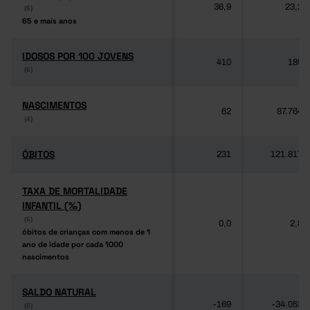
36,9
23,2
(6)
(6)
65 e mais anos
65 e mais anos
IDOSOS POR 100 JOVENS
IDOSOS POR 100 JOVENS
410
189
(6)
(6)
NASCIMENTOS
NASCIMENTOS
62
87.764
(4)
(4)
ÓBITOS
ÓBITOS
231
121.817
TAXA DE MORTALIDADE
TAXA DE MORTALIDADE
INFANTIL (‰)
INFANTIL (‰)
(6)
(6)
0,0
2,8
óbitos de crianças com menos de 1
óbitos de crianças com menos de 1
ano de idade por cada 1000
ano de idade por cada 1000
nascimentos
nascimentos
SALDO NATURAL
SALDO NATURAL
-169
-34.053
(6)
(6)