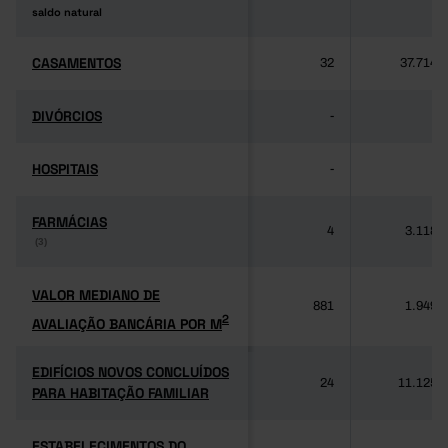
saldo natural
saldo natural
CASAMENTOS
CASAMENTOS
32
37.714
DIVÓRCIOS
DIVÓRCIOS
-
-
HOSPITAIS
HOSPITAIS
-
-
FARMÁCIAS
FARMÁCIAS
4
3.118
(3)
(3)
VALOR MEDIANO DE
VALOR MEDIANO DE
881
1.949
2
AVALIAÇÃO BANCÁRIA POR M
2
AVALIAÇÃO BANCÁRIA POR M
EDIFÍCIOS NOVOS CONCLUÍDOS
EDIFÍCIOS NOVOS CONCLUÍDOS
24
11.125
PARA HABITAÇÃO FAMILIAR
PARA HABITAÇÃO FAMILIAR
ESTABELECIMENTOS DO
ESTABELECIMENTOS DO