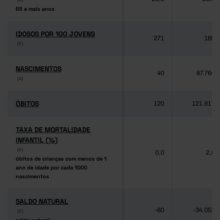
65 e mais anos
65 e mais anos
IDOSOS POR 100 JOVENS
IDOSOS POR 100 JOVENS
271
189
(6)
(6)
NASCIMENTOS
NASCIMENTOS
40
87.764
(4)
(4)
ÓBITOS
ÓBITOS
120
121.817
TAXA DE MORTALIDADE
TAXA DE MORTALIDADE
INFANTIL (‰)
INFANTIL (‰)
(6)
(6)
0,0
2,8
óbitos de crianças com menos de 1
óbitos de crianças com menos de 1
ano de idade por cada 1000
ano de idade por cada 1000
nascimentos
nascimentos
SALDO NATURAL
SALDO NATURAL
-80
-34.053
(6)
(6)