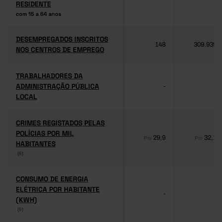
RESIDENTE
RESIDENTE
com 15 a 64 anos
com 15 a 64 anos
DESEMPREGADOS INSCRITOS
DESEMPREGADOS INSCRITOS
148
309.939
NOS CENTROS DE EMPREGO
NOS CENTROS DE EMPREGO
TRABALHADORES DA
TRABALHADORES DA
ADMINISTRAÇÃO PÚBLICA
ADMINISTRAÇÃO PÚBLICA
-
-
LOCAL
LOCAL
CRIMES REGISTADOS PELAS
CRIMES REGISTADOS PELAS
POLÍCIAS POR MIL
POLÍCIAS POR MIL
29,9
32,1
Pro
Pro
HABITANTES
HABITANTES
(6)
(6)
CONSUMO DE ENERGIA
CONSUMO DE ENERGIA
ELÉTRICA POR HABITANTE
ELÉTRICA POR HABITANTE
-
-
(KWH)
(KWH)
(6)
(6)