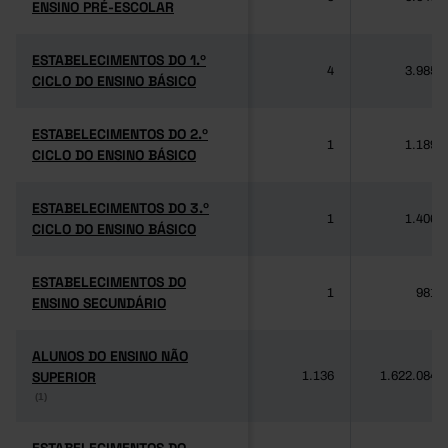
ENSINO PRÉ-ESCOLAR
ENSINO PRÉ-ESCOLAR
ESTABELECIMENTOS DO 1.º
ESTABELECIMENTOS DO 1.º
4
3.985
CICLO DO ENSINO BÁSICO
CICLO DO ENSINO BÁSICO
ESTABELECIMENTOS DO 2.º
ESTABELECIMENTOS DO 2.º
1
1.189
CICLO DO ENSINO BÁSICO
CICLO DO ENSINO BÁSICO
ESTABELECIMENTOS DO 3.º
ESTABELECIMENTOS DO 3.º
1
1.406
CICLO DO ENSINO BÁSICO
CICLO DO ENSINO BÁSICO
ESTABELECIMENTOS DO
ESTABELECIMENTOS DO
1
981
ENSINO SECUNDÁRIO
ENSINO SECUNDÁRIO
ALUNOS DO ENSINO NÃO
ALUNOS DO ENSINO NÃO
SUPERIOR
SUPERIOR
1.136
1.622.084
(1)
(1)