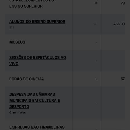
ESTABELECIMENTOS DO
ESTABELECIMENTOS DO
0
292
ENSINO SUPERIOR
ENSINO SUPERIOR
ALUNOS DO ENSINO SUPERIOR
ALUNOS DO ENSINO SUPERIOR
456.032
//
(1)
(1)
MUSEUS
MUSEUS
-
-
SESSÕES DE ESPETÁCULOS AO
SESSÕES DE ESPETÁCULOS AO
-
-
VIVO
VIVO
ECRÃS DE CINEMA
ECRÃS DE CINEMA
1
579
DESPESA DAS CÂMARAS
DESPESA DAS CÂMARAS
MUNICIPAIS EM CULTURA E
MUNICIPAIS EM CULTURA E
-
-
DESPORTO
DESPORTO
€, milhares
€, milhares
EMPRESAS NÃO FINANCEIRAS
EMPRESAS NÃO FINANCEIRAS
-
-