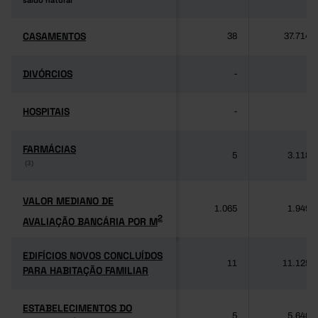
saldo natural
saldo natural
CASAMENTOS
CASAMENTOS
38
37.714
DIVÓRCIOS
DIVÓRCIOS
-
-
HOSPITAIS
HOSPITAIS
-
-
FARMÁCIAS
FARMÁCIAS
5
3.118
(3)
(3)
VALOR MEDIANO DE
VALOR MEDIANO DE
1.065
1.949
2
AVALIAÇÃO BANCÁRIA POR M
2
AVALIAÇÃO BANCÁRIA POR M
EDIFÍCIOS NOVOS CONCLUÍDOS
EDIFÍCIOS NOVOS CONCLUÍDOS
11
11.125
PARA HABITAÇÃO FAMILIAR
PARA HABITAÇÃO FAMILIAR
ESTABELECIMENTOS DO
ESTABELECIMENTOS DO
5
5.640