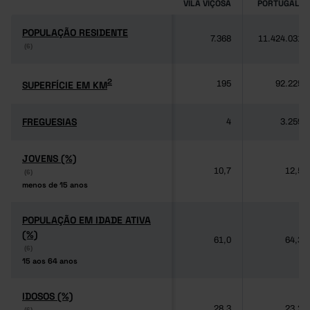
VILA VIÇOSA
PORTUGAL
POPULAÇÃO RESIDENTE
POPULAÇÃO RESIDENTE
7.368
11.424.031
(6)
(6)
2
2
SUPERFÍCIE EM KM
SUPERFÍCIE EM KM
195
92.225
FREGUESIAS
FREGUESIAS
4
3.259
JOVENS (%)
JOVENS (%)
10,7
12,5
(6)
(6)
menos de 15 anos
menos de 15 anos
POPULAÇÃO EM IDADE ATIVA
POPULAÇÃO EM IDADE ATIVA
(%)
(%)
61,0
64,3
(6)
(6)
15 aos 64 anos
15 aos 64 anos
IDOSOS (%)
IDOSOS (%)
28,3
23,2
(6)
(6)