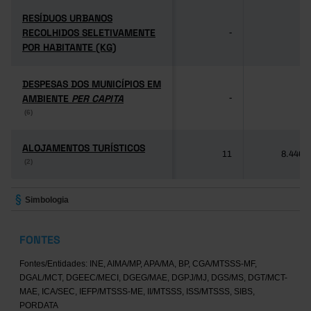
RESÍDUOS URBANOS
RESÍDUOS URBANOS
RECOLHIDOS SELETIVAMENTE
RECOLHIDOS SELETIVAMENTE
-
-
POR HABITANTE (KG)
POR HABITANTE (KG)
DESPESAS DOS MUNICÍPIOS EM
DESPESAS DOS MUNICÍPIOS EM
AMBIENTE
AMBIENTE
PER CAPITA
PER CAPITA
-
-
(6)
(6)
ALOJAMENTOS TURÍSTICOS
ALOJAMENTOS TURÍSTICOS
11
8.446
(2)
(2)
Simbologia
FONTES
Fontes/Entidades: INE, AIMA/MP, APA/MA, BP, CGA/MTSSS-MF,
DGAL/MCT, DGEEC/MECI, DGEG/MAE, DGPJ/MJ, DGS/MS, DGT/MCT-
MAE, ICA/SEC, IEFP/MTSSS-ME, II/MTSSS, ISS/MTSSS, SIBS,
PORDATA