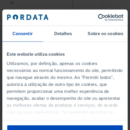
(5)
(5)
PESSOAL AO SERVIÇO NAS
PESSOAL AO SERVIÇO NAS
EMPRESAS NÃO FINANCEIRAS
EMPRESAS NÃO FINANCEIRAS
-
-
(5)
(5)
Consentir
Detalhes
Sobre os cookies
PESSOAL AO SERVIÇO NAS
PESSOAL AO SERVIÇO NAS
QUATRO MAIORES EMPRESAS
QUATRO MAIORES EMPRESAS
-
-
Este website utiliza cookies
DO MUNICÍPIO (%)
DO MUNICÍPIO (%)
Empresas não financeiras
Empresas não financeiras
Utilizamos, por definição, apenas os cookies
necessários ao normal funcionamento do site, permitindo
VOLUME DE NEGÓCIOS DAS
VOLUME DE NEGÓCIOS DAS
que navegue através do mesmo. Ao "Permitir todos",
QUATRO MAIORES EMPRESAS
QUATRO MAIORES EMPRESAS
autoriza a utilização de outro tipo de cookies, que
-
-
DO MUNICÍPIO (%)
DO MUNICÍPIO (%)
permitem proporcionar uma melhor experiência de
Empresas não financeiras
Empresas não financeiras
navegação, avaliar o desempenho do site ou apresentar
as melhores ofertas de produtos e serviços, de acordo
BANCOS, CAIXAS ECONÓMICAS
BANCOS, CAIXAS ECONÓMICAS
-
-
com as suas preferências. Se pretender escolher os
tipos de cookies, clique em "Personalizar". Saiba mais
CAIXAS DE CRÉDITO AGRÍCOLA
CAIXAS DE CRÉDITO AGRÍCOLA
sobre cookies através da gestão de preferências ou da
-
-