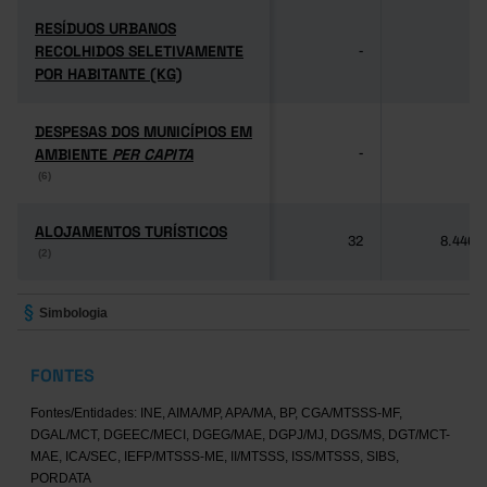
RESÍDUOS URBANOS
RESÍDUOS URBANOS
RECOLHIDOS SELETIVAMENTE
RECOLHIDOS SELETIVAMENTE
-
-
POR HABITANTE (KG)
POR HABITANTE (KG)
DESPESAS DOS MUNICÍPIOS EM
DESPESAS DOS MUNICÍPIOS EM
AMBIENTE
AMBIENTE
PER CAPITA
PER CAPITA
-
-
(6)
(6)
ALOJAMENTOS TURÍSTICOS
ALOJAMENTOS TURÍSTICOS
32
8.446
(2)
(2)
Simbologia
FONTES
Fontes/Entidades: INE, AIMA/MP, APA/MA, BP, CGA/MTSSS-MF,
DGAL/MCT, DGEEC/MECI, DGEG/MAE, DGPJ/MJ, DGS/MS, DGT/MCT-
MAE, ICA/SEC, IEFP/MTSSS-ME, II/MTSSS, ISS/MTSSS, SIBS,
PORDATA