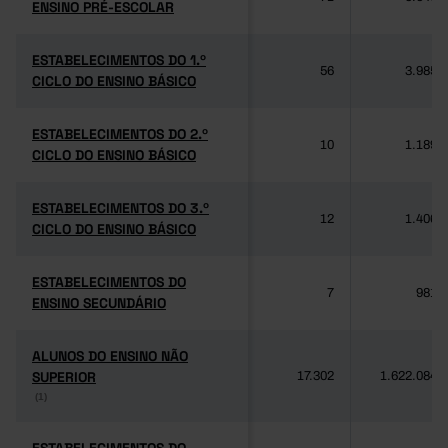
ENSINO PRÉ-ESCOLAR
ENSINO PRÉ-ESCOLAR
ESTABELECIMENTOS DO 1.º
ESTABELECIMENTOS DO 1.º
56
3.985
CICLO DO ENSINO BÁSICO
CICLO DO ENSINO BÁSICO
ESTABELECIMENTOS DO 2.º
ESTABELECIMENTOS DO 2.º
10
1.189
CICLO DO ENSINO BÁSICO
CICLO DO ENSINO BÁSICO
ESTABELECIMENTOS DO 3.º
ESTABELECIMENTOS DO 3.º
12
1.406
CICLO DO ENSINO BÁSICO
CICLO DO ENSINO BÁSICO
ESTABELECIMENTOS DO
ESTABELECIMENTOS DO
7
981
ENSINO SECUNDÁRIO
ENSINO SECUNDÁRIO
ALUNOS DO ENSINO NÃO
ALUNOS DO ENSINO NÃO
SUPERIOR
SUPERIOR
17.302
1.622.084
(1)
(1)