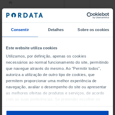
(5)
(5)
PESSOAL AO SERVIÇO NAS
PESSOAL AO SERVIÇO NAS
EMPRESAS NÃO FINANCEIRAS
EMPRESAS NÃO FINANCEIRAS
-
-
(5)
(5)
Consentir
Detalhes
Sobre os cookies
PESSOAL AO SERVIÇO NAS
PESSOAL AO SERVIÇO NAS
QUATRO MAIORES EMPRESAS
QUATRO MAIORES EMPRESAS
-
-
Este website utiliza cookies
DO MUNICÍPIO (%)
DO MUNICÍPIO (%)
Empresas não financeiras
Empresas não financeiras
Utilizamos, por definição, apenas os cookies
necessários ao normal funcionamento do site, permitindo
VOLUME DE NEGÓCIOS DAS
VOLUME DE NEGÓCIOS DAS
que navegue através do mesmo. Ao "Permitir todos",
QUATRO MAIORES EMPRESAS
QUATRO MAIORES EMPRESAS
autoriza a utilização de outro tipo de cookies, que
-
-
DO MUNICÍPIO (%)
DO MUNICÍPIO (%)
permitem proporcionar uma melhor experiência de
Empresas não financeiras
Empresas não financeiras
navegação, avaliar o desempenho do site ou apresentar
as melhores ofertas de produtos e serviços, de acordo
BANCOS, CAIXAS ECONÓMICAS
BANCOS, CAIXAS ECONÓMICAS
-
-
com as suas preferências. Se pretender escolher os
tipos de cookies, clique em "Personalizar". Saiba mais
CAIXAS DE CRÉDITO AGRÍCOLA
CAIXAS DE CRÉDITO AGRÍCOLA
sobre cookies através da gestão de preferências ou da
-
-