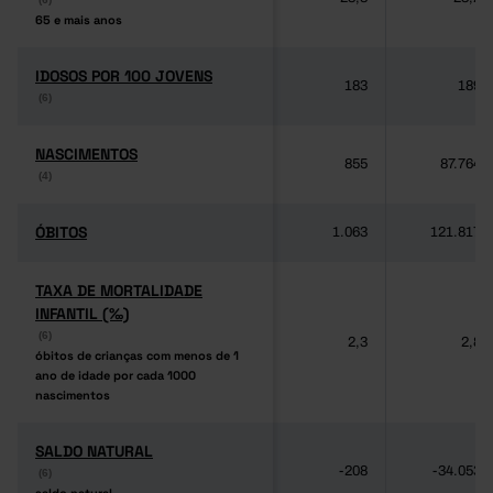
65 e mais anos
65 e mais anos
IDOSOS POR 100 JOVENS
IDOSOS POR 100 JOVENS
183
189
(6)
(6)
NASCIMENTOS
NASCIMENTOS
855
87.764
(4)
(4)
ÓBITOS
ÓBITOS
1.063
121.817
TAXA DE MORTALIDADE
TAXA DE MORTALIDADE
INFANTIL (‰)
INFANTIL (‰)
(6)
(6)
2,3
2,8
óbitos de crianças com menos de 1
óbitos de crianças com menos de 1
ano de idade por cada 1000
ano de idade por cada 1000
nascimentos
nascimentos
SALDO NATURAL
SALDO NATURAL
-208
-34.053
(6)
(6)