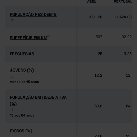
VISEU
PORTUGAL
POPULAÇÃO RESIDENTE
POPULAÇÃO RESIDENTE
109.166
11.424.031
(6)
(6)
2
2
SUPERFÍCIE EM KM
SUPERFÍCIE EM KM
507
92.225
FREGUESIAS
FREGUESIAS
25
3.259
JOVENS (%)
JOVENS (%)
13,2
12,5
(6)
(6)
menos de 15 anos
menos de 15 anos
POPULAÇÃO EM IDADE ATIVA
POPULAÇÃO EM IDADE ATIVA
(%)
(%)
63,0
64,3
(6)
(6)
15 aos 64 anos
15 aos 64 anos
IDOSOS (%)
IDOSOS (%)
23,8
23,2
(6)
(6)