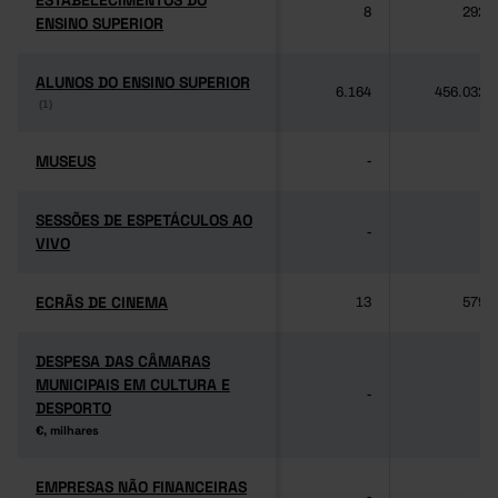
ESTABELECIMENTOS DO
ESTABELECIMENTOS DO
8
292
ENSINO SUPERIOR
ENSINO SUPERIOR
ALUNOS DO ENSINO SUPERIOR
ALUNOS DO ENSINO SUPERIOR
6.164
456.032
(1)
(1)
MUSEUS
MUSEUS
-
-
SESSÕES DE ESPETÁCULOS AO
SESSÕES DE ESPETÁCULOS AO
-
-
VIVO
VIVO
ECRÃS DE CINEMA
ECRÃS DE CINEMA
13
579
DESPESA DAS CÂMARAS
DESPESA DAS CÂMARAS
MUNICIPAIS EM CULTURA E
MUNICIPAIS EM CULTURA E
-
-
DESPORTO
DESPORTO
€, milhares
€, milhares
EMPRESAS NÃO FINANCEIRAS
EMPRESAS NÃO FINANCEIRAS
-
-