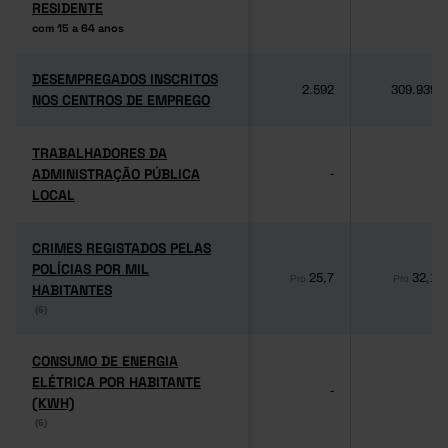
RESIDENTE
RESIDENTE
com 15 a 64 anos
com 15 a 64 anos
DESEMPREGADOS INSCRITOS
DESEMPREGADOS INSCRITOS
2.592
309.939
NOS CENTROS DE EMPREGO
NOS CENTROS DE EMPREGO
TRABALHADORES DA
TRABALHADORES DA
ADMINISTRAÇÃO PÚBLICA
ADMINISTRAÇÃO PÚBLICA
-
-
LOCAL
LOCAL
CRIMES REGISTADOS PELAS
CRIMES REGISTADOS PELAS
POLÍCIAS POR MIL
POLÍCIAS POR MIL
25,7
32,1
Pro
Pro
HABITANTES
HABITANTES
(6)
(6)
CONSUMO DE ENERGIA
CONSUMO DE ENERGIA
ELÉTRICA POR HABITANTE
ELÉTRICA POR HABITANTE
-
-
(KWH)
(KWH)
(6)
(6)