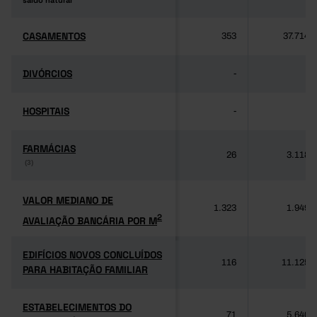
saldo natural
saldo natural
CASAMENTOS
CASAMENTOS
353
37.714
DIVÓRCIOS
DIVÓRCIOS
-
-
HOSPITAIS
HOSPITAIS
-
-
FARMÁCIAS
FARMÁCIAS
26
3.118
(3)
(3)
VALOR MEDIANO DE
VALOR MEDIANO DE
1.323
1.949
2
AVALIAÇÃO BANCÁRIA POR M
2
AVALIAÇÃO BANCÁRIA POR M
EDIFÍCIOS NOVOS CONCLUÍDOS
EDIFÍCIOS NOVOS CONCLUÍDOS
116
11.125
PARA HABITAÇÃO FAMILIAR
PARA HABITAÇÃO FAMILIAR
ESTABELECIMENTOS DO
ESTABELECIMENTOS DO
71
5.640